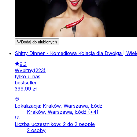
Dodaj do ulubionych
Shitty Dinner - Komediowa Kolacja dla Dwojga | Wiele
9.3
Wybitny
(
223
)
tylko u nas
bestseller
399
,
99
zł
Lokalizacja: Kraków, Warszawa, Łódź
Kraków, Warszawa, Łódź
(+
4
)
Liczba uczestników: 2 do 2 people
2 osoby