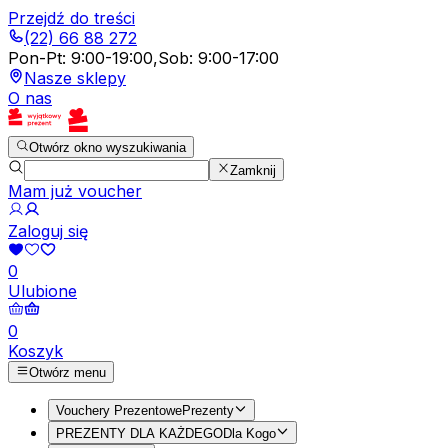
Przejdź do treści
(22) 66 88 272
Pon-Pt
:
9:00-19:00
,
Sob
:
9:00-17:00
Nasze sklepy
O nas
Otwórz okno wyszukiwania
Zamknij
Mam już voucher
Zaloguj się
0
Ulubione
0
Koszyk
Otwórz menu
Vouchery Prezentowe
Prezenty
PREZENTY DLA KAŻDEGO
Dla Kogo