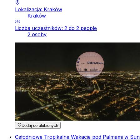
Lokalizacja: Kraków
Kraków
Liczba uczestników: 2 do 2 people
2 osoby
Dodaj do ulubionych
Całodniowe Tropikalne Wakacje pod Palmami w Sunt