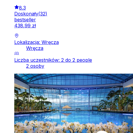
8.3
Doskonały
(
32
)
bestseller
438
,
99
zł
Lokalizacja: Wręcza
Wręcza
Liczba uczestników: 2 do 2 people
2 osoby