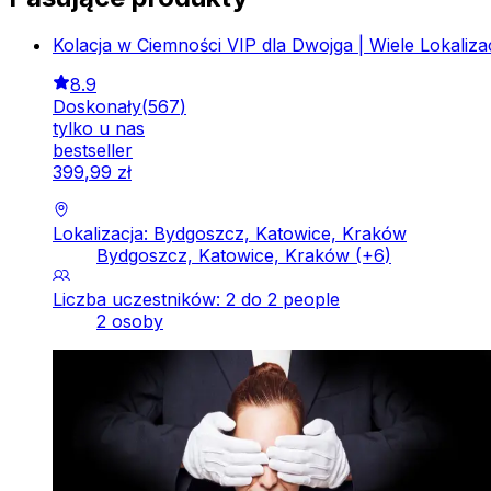
Kolacja w Ciemności VIP dla Dwojga | Wiele Lokalizac
8.9
Doskonały
(
567
)
tylko u nas
bestseller
399
,
99
zł
Lokalizacja: Bydgoszcz, Katowice, Kraków
Bydgoszcz, Katowice, Kraków
(+
6
)
Liczba uczestników: 2 do 2 people
2 osoby