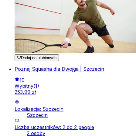
Dodaj do ulubionych
Poznaj Squasha dla Dwojga | Szczecin
10
Wybitny
(
1
)
253
,
99
zł
Lokalizacja: Szczecin
Szczecin
Liczba uczestników: 2 do 2 people
2 osoby