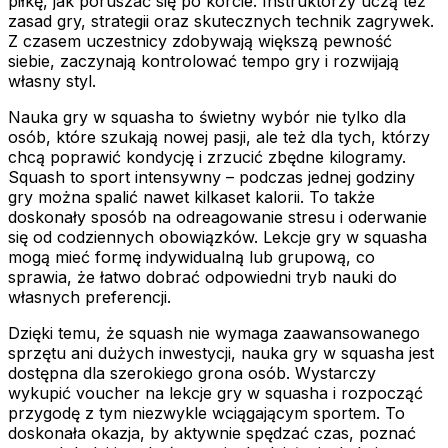
piłkę, jak poruszać się po korcie. Instruktorzy uczą też
zasad gry, strategii oraz skutecznych technik zagrywek.
Z czasem uczestnicy zdobywają większą pewność
siebie, zaczynają kontrolować tempo gry i rozwijają
własny styl.
Nauka gry w squasha to świetny wybór nie tylko dla
osób, które szukają nowej pasji, ale też dla tych, którzy
chcą poprawić kondycję i zrzucić zbędne kilogramy.
Squash to sport intensywny – podczas jednej godziny
gry można spalić nawet kilkaset kalorii. To także
doskonały sposób na odreagowanie stresu i oderwanie
się od codziennych obowiązków. Lekcje gry w squasha
mogą mieć formę indywidualną lub grupową, co
sprawia, że łatwo dobrać odpowiedni tryb nauki do
własnych preferencji.
Dzięki temu, że squash nie wymaga zaawansowanego
sprzętu ani dużych inwestycji, nauka gry w squasha jest
dostępna dla szerokiego grona osób. Wystarczy
wykupić voucher na lekcje gry w squasha i rozpocząć
przygodę z tym niezwykle wciągającym sportem. To
doskonała okazja, by aktywnie spędzać czas, poznać