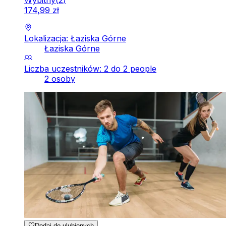
174
,
99
zł
Lokalizacja: Łaziska Górne
Łaziska Górne
Liczba uczestników: 2 do 2 people
2 osoby
Dodaj do ulubionych