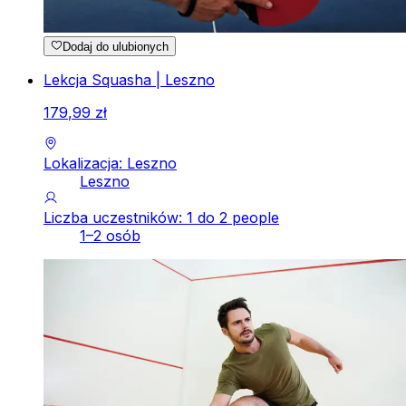
Dodaj do ulubionych
Lekcja Squasha | Leszno
179
,
99
zł
Lokalizacja: Leszno
Leszno
Liczba uczestników: 1 do 2 people
1–2 osób