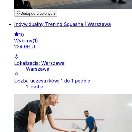
Dodaj do ulubionych
Indywidualny Trening Squasha | Warszawa
10
Wybitny
(
1
)
224
,
99
zł
Lokalizacja: Warszawa
Warszawa
Liczba uczestników: 1 do 1 people
1 osoba