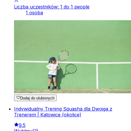
Liczba uczestników: 1 do 1 people
1 osoba
Dodaj do ulubionych
Indywidualny Trening Squasha dla Dwojga z
Trenerem | Katowice (okolice)
9.5
Wybitny
(
2
)