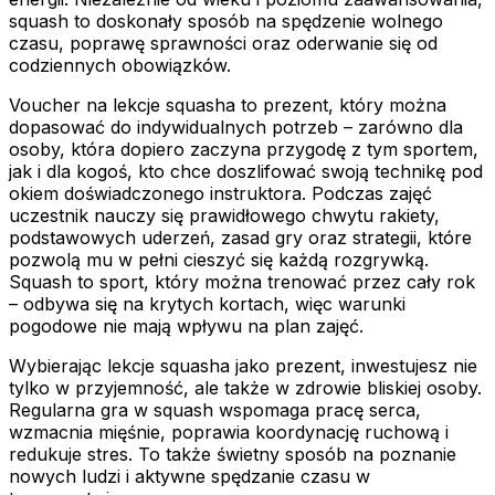
squash to doskonały sposób na spędzenie wolnego
czasu, poprawę sprawności oraz oderwanie się od
codziennych obowiązków.
Voucher na lekcje squasha to prezent, który można
dopasować do indywidualnych potrzeb – zarówno dla
osoby, która dopiero zaczyna przygodę z tym sportem,
jak i dla kogoś, kto chce doszlifować swoją technikę pod
okiem doświadczonego instruktora. Podczas zajęć
uczestnik nauczy się prawidłowego chwytu rakiety,
podstawowych uderzeń, zasad gry oraz strategii, które
pozwolą mu w pełni cieszyć się każdą rozgrywką.
Squash to sport, który można trenować przez cały rok
– odbywa się na krytych kortach, więc warunki
pogodowe nie mają wpływu na plan zajęć.
Wybierając lekcje squasha jako prezent, inwestujesz nie
tylko w przyjemność, ale także w zdrowie bliskiej osoby.
Regularna gra w squash wspomaga pracę serca,
wzmacnia mięśnie, poprawia koordynację ruchową i
redukuje stres. To także świetny sposób na poznanie
nowych ludzi i aktywne spędzanie czasu w