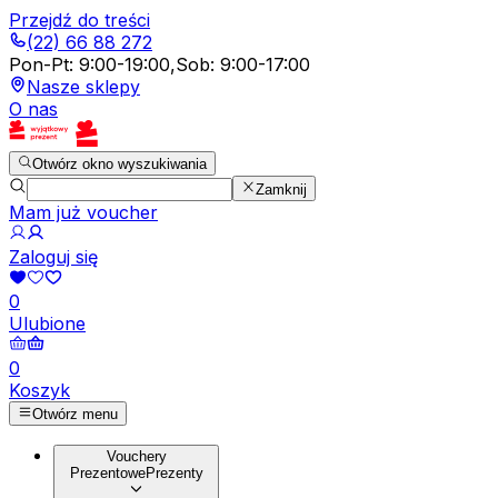
Przejdź do treści
(22) 66 88 272
Pon-Pt
:
9:00-19:00
,
Sob
:
9:00-17:00
Nasze sklepy
O nas
Otwórz okno wyszukiwania
Zamknij
Mam już voucher
Zaloguj się
0
Ulubione
0
Koszyk
Otwórz menu
Vouchery
Prezentowe
Prezenty