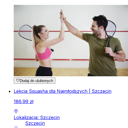
Dodaj do ulubionych
Lekcja Squasha dla Najmłodszych | Szczecin
186
,
99
zł
Lokalizacja: Szczecin
Szczecin