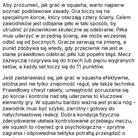
Aby zrozumieć, jak grać w squasha, warto najpierw
poznać podstawowe zasady. Gra toczy się na
specjalnym korcie, który otaczają cztery ściany. Celem
zawodników jest odbijanie piłki w taki sposób, by
utrudnić przeciwnikowi skuteczne jej odebranie. Piłka
musi uderzyć w przednią ścianę, ale może wcześniej
odbić się od bocznych. Gracze serwują na zmianę, a
punkt zdobywa się wtedy, gdy przeciwnik nie jest w
stanie prawidłowo odebrać piłki lub popełni błąd. Mecz
zazwyczaj rozgrywa się do trzech lub pięciu wygranych
setów, a każdy set toczy się do 11 punktów.
Jeśli zastanawiasz się, jak grać w squasha efektywnie,
istotna jest nie tylko znajomość reguł, ale także technika.
Prawidłowy chwyt rakiety, umiejętność poruszania się
po korcie i kontrola nad siłą uderzenia to kluczowe
elementy gry. W squashu bardzo ważna jest praca nóg –
zawodnik musi być szybki, zwrotny i gotowy do
natychmiastowej reakcji. Dobra kondycja fizyczna
zdecydowanie ułatwia kontrolowanie przebiegu meczu,
ale squash to również gra psychologiczna – sprytne
zagrania i odpowiednia taktyka potrafią przesądzić o