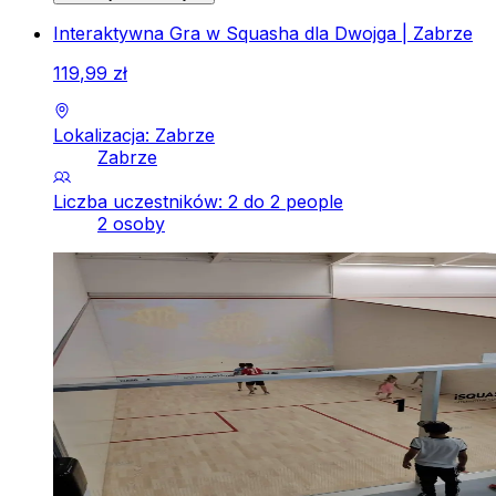
Interaktywna Gra w Squasha dla Dwojga | Zabrze
119
,
99
zł
Lokalizacja: Zabrze
Zabrze
Liczba uczestników: 2 do 2 people
2 osoby