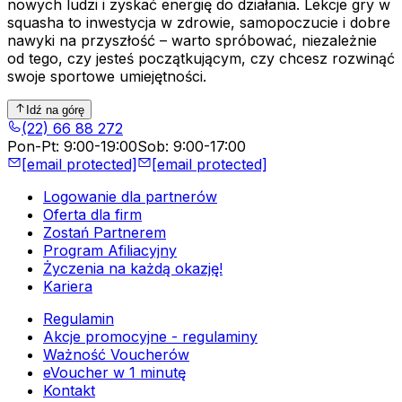
nowych ludzi i zyskać energię do działania. Lekcje gry w
squasha to inwestycja w zdrowie, samopoczucie i dobre
nawyki na przyszłość – warto spróbować, niezależnie
od tego, czy jesteś początkującym, czy chcesz rozwinąć
swoje sportowe umiejętności.
Idź na górę
(22) 66 88 272
Pon-Pt
:
9:00-19:00
Sob
:
9:00-17:00
[email protected]
[email protected]
Logowanie dla partnerów
Oferta dla firm
Zostań Partnerem
Program Afiliacyjny
Życzenia na każdą okazję!
Kariera
Regulamin
Akcje promocyjne - regulaminy
Ważność Voucherów
eVoucher w 1 minutę
Kontakt