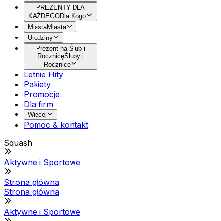
PREZENTY DLA
KAŻDEGO
Dla Kogo
Miasta
Miasta
Urodziny
Prezent na Ślub i
Rocznicę
Śluby i
Rocznice
Letnie Hity
Pakiety
Promocje
Dla firm
Więcej
Pomoc & kontakt
Squash
Aktywne i Sportowe
Strona główna
Strona główna
Aktywne i Sportowe