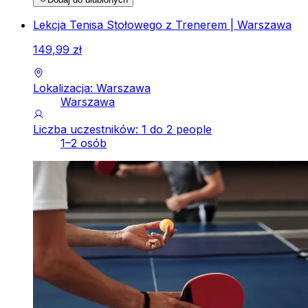
Lekcja Tenisa Stołowego z Trenerem | Warszawa
149
,
99
zł
Lokalizacja: Warszawa
Warszawa
Liczba uczestników: 1 do 2 people
1–2 osób