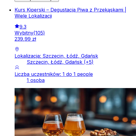
Kurs Kiperski – Degustacja Piwa z Przekąskami |
Wiele Lokalizacji
9.3
Wybitny
(
105
)
239
,
99
zł
Lokalizacja: Szczecin, Łódź, Gdańsk
Szczecin, Łódź, Gdańsk
(+
5
)
Liczba uczestników: 1 do 1 people
1 osoba