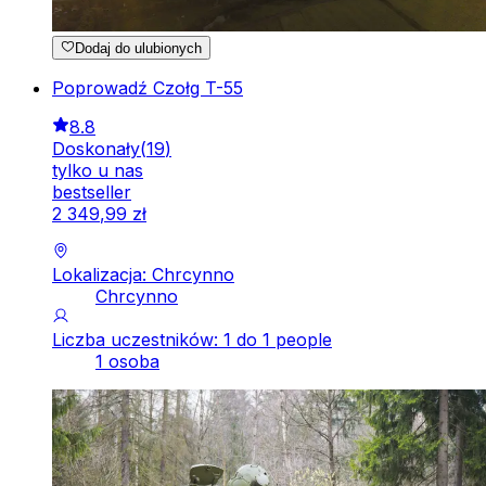
Dodaj do ulubionych
Poprowadź Czołg T-55
8.8
Doskonały
(
19
)
tylko u nas
bestseller
2
349
,
99
zł
Lokalizacja: Chrcynno
Chrcynno
Liczba uczestników: 1 do 1 people
1 osoba