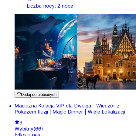
Liczba nocy
:
2
noce
Dodaj do ulubionych
Magiczna Kolacja VIP dla Dwojga - Wieczór z
Pokazem Iluzji | Magic Dinner | Wiele Lokalizacji
9
Wybitny
(
66
)
tylko u nas