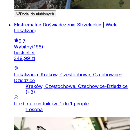
Dodaj do ulubionych
Ekstremalne Doświadczenie Strzeleckie | Wiele
Lokalizacji
9.7
Wybitny
(
196
)
bestseller
349
,
99
zł
Lokalizacja: Kraków, Częstochowa, Czechowice-
Dziedzice
Kraków, Częstochowa, Czechowice-Dziedzice
(+
8
)
Liczba uczestników: 1 do 1 people
1 osoba