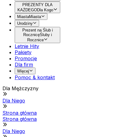
PREZENTY DLA
KAŻDEGO
Dla Kogo
Miasta
Miasta
Urodziny
Prezent na Ślub i
Rocznicę
Śluby i
Rocznice
Letnie Hity
Pakiety
Promocje
Dla firm
Więcej
Pomoc & kontakt
Dla Mężczyzny
Dla Niego
Strona główna
Strona główna
Dla Niego