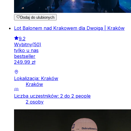
Dodaj do ulubionych
Lot Balonem nad Krakowem dla Dwojga | Kraków
9.2
Wybitny
(
50
)
tylko u nas
bestseller
249
,
99
zł
Lokalizacja: Kraków
Kraków
Liczba uczestników: 2 do 2 people
2 osoby