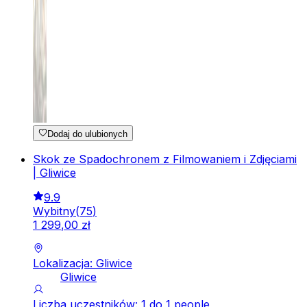
Dodaj do ulubionych
Skok ze Spadochronem z Filmowaniem i Zdjęciami
| Gliwice
9.9
Wybitny
(
75
)
1
299
,
00
zł
Lokalizacja: Gliwice
Gliwice
Liczba uczestników: 1 do 1 people