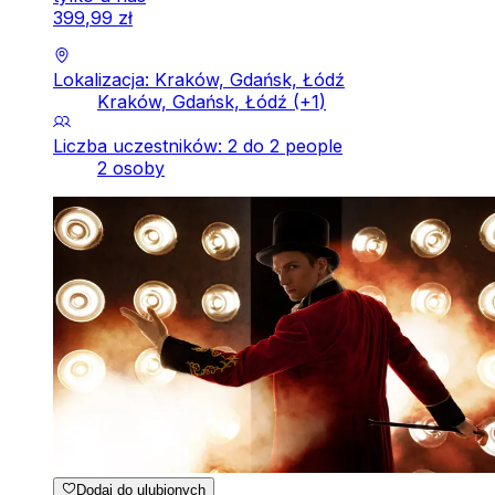
399
,
99
zł
Lokalizacja: Kraków, Gdańsk, Łódź
Kraków, Gdańsk, Łódź
(+
1
)
Liczba uczestników: 2 do 2 people
2 osoby
Dodaj do ulubionych