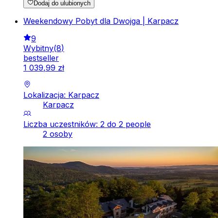
Dodaj do ulubionych
Weekendowy Pobyt dla Dwojga | Karpacz
9
Wybitny
(
8
)
bestseller
1
039
,
99
zł
Lokalizacja: Karpacz
Karpacz
Liczba uczestników: 2 do 2 people
2 osoby