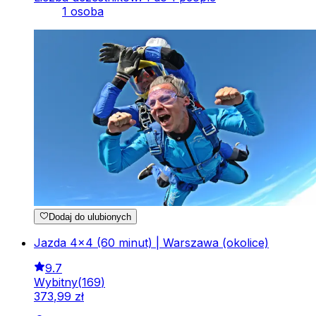
1 osoba
Dodaj do ulubionych
Jazda 4x4 (60 minut) | Warszawa (okolice)
9.7
Wybitny
(
169
)
373
,
99
zł