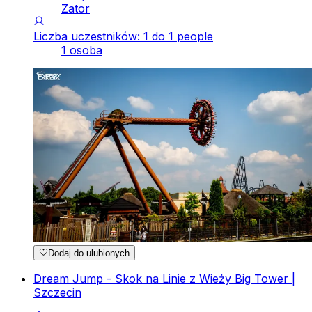
Zator
Liczba uczestników: 1 do 1 people
1 osoba
Dodaj do ulubionych
Dream Jump - Skok na Linie z Wieży Big Tower |
Szczecin