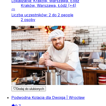
Lokalizacja: Kraków, Warszawa, Łódź
Kraków, Warszawa, Łódź
(+
4
)
Liczba uczestników: 2 do 2 people
2 osoby
Dodaj do ulubionych
Podwodna Kolacja dla Dwojga | Wrocław
9.7