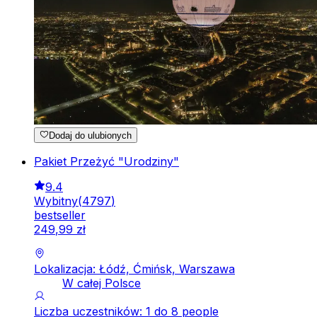
Dodaj do ulubionych
Pakiet Przeżyć "Urodziny"
9.4
Wybitny
(
4797
)
bestseller
249
,
99
zł
Lokalizacja: Łódź, Ćmińsk, Warszawa
W całej Polsce
Liczba uczestników: 1 do 8 people