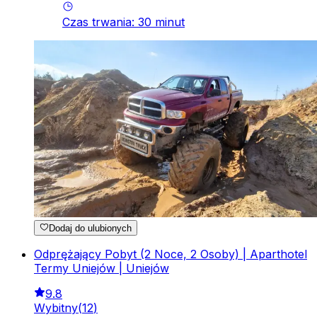
Czas trwania
:
30
minut
Dodaj do ulubionych
Odprężający Pobyt (2 Noce, 2 Osoby) | Aparthotel
Termy Uniejów | Uniejów
9.8
Wybitny
(
12
)