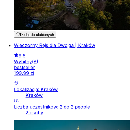
Dodaj do ulubionych
Wieczorny Rejs dla Dwojga | Kraków
9.6
Wybitny
(
8
)
bestseller
199
,
99
zł
Lokalizacja: Kraków
Kraków
Liczba uczestników: 2 do 2 people
2 osoby