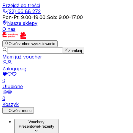
Przejdź do treści
(22) 66 88 272
Pon-Pt
:
9:00-19:00
,
Sob
:
9:00-17:00
Nasze sklepy
O nas
Otwórz okno wyszukiwania
Zamknij
Mam już voucher
Zaloguj się
0
Ulubione
0
Koszyk
Otwórz menu
Vouchery
Prezentowe
Prezenty