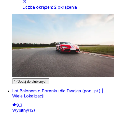
Liczba okrążeń
:
2
okrążenia
Dodaj do ulubionych
Lot Balonem o Poranku dla Dwojga (pon.-pt.) |
Wiele Lokalizacji
9.3
Wybitny
(
12
)