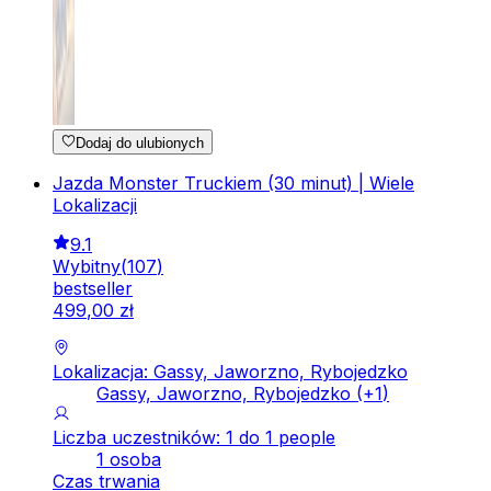
Dodaj do ulubionych
Jazda Monster Truckiem (30 minut) | Wiele
Lokalizacji
9.1
Wybitny
(
107
)
bestseller
499
,
00
zł
Lokalizacja: Gassy, Jaworzno, Rybojedzko
Gassy, Jaworzno, Rybojedzko
(+
1
)
Liczba uczestników: 1 do 1 people
1 osoba
Czas trwania