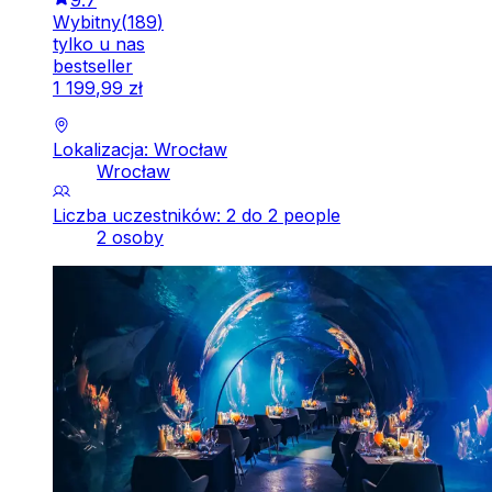
Wybitny
(
189
)
tylko u nas
bestseller
1
199
,
99
zł
Lokalizacja: Wrocław
Wrocław
Liczba uczestników: 2 do 2 people
2 osoby