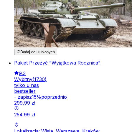
Dodaj do ulubionych
Pakiet Przeżyć "Wyjątkowa Rocznica"
9.3
Wybitny
(
1730
)
tylko u nas
bestseller
-
zapisz
15
%
poprzednio
299
,
99
zł
254
,
99
zł
Lokalizacja: Wisła, Warszawa, Kraków