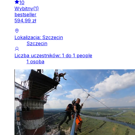
10
Wybitny
(
1
)
bestseller
594
,
99
zł
Lokalizacja: Szczecin
Szczecin
Liczba uczestników: 1 do 1 people
1 osoba