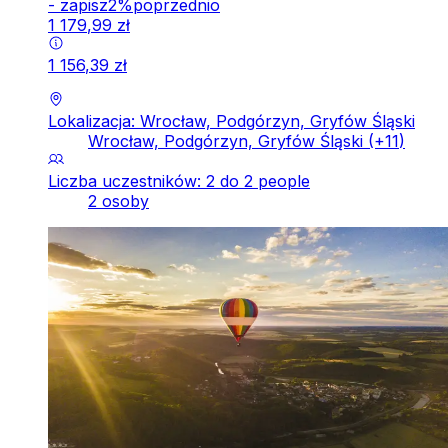
-
zapisz
2
%
poprzednio
1
179
,
99
zł
1
156
,
39
zł
Lokalizacja: Wrocław, Podgórzyn, Gryfów Śląski
Wrocław, Podgórzyn, Gryfów Śląski
(+
11
)
Liczba uczestników: 2 do 2 people
2 osoby