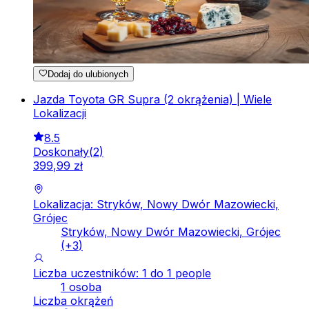
Dodaj do ulubionych
Jazda Toyota GR Supra (2 okrążenia) | Wiele
Lokalizacji
8.5
Doskonały
(
2
)
399
,
99
zł
Lokalizacja: Stryków, Nowy Dwór Mazowiecki,
Grójec
Stryków, Nowy Dwór Mazowiecki, Grójec
(+
3
)
Liczba uczestników: 1 do 1 people
1 osoba
Liczba okrążeń