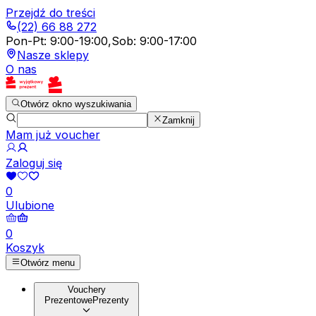
Przejdź do treści
(22) 66 88 272
Pon-Pt
:
9:00-19:00
,
Sob
:
9:00-17:00
Nasze sklepy
O nas
Otwórz okno wyszukiwania
Zamknij
Mam już voucher
Zaloguj się
0
Ulubione
0
Koszyk
Otwórz menu
Vouchery
Prezentowe
Prezenty