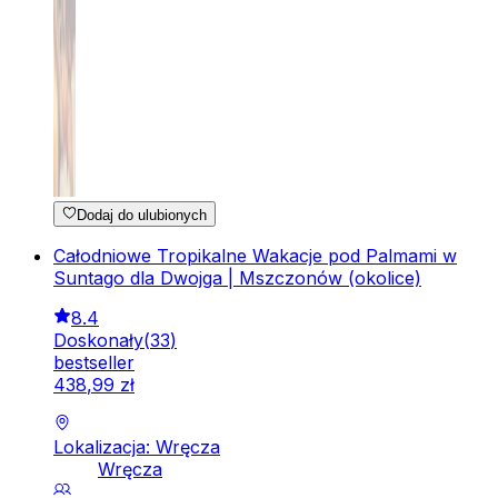
Dodaj do ulubionych
Całodniowe Tropikalne Wakacje pod Palmami w
Suntago dla Dwojga | Mszczonów (okolice)
8.4
Doskonały
(
33
)
bestseller
438
,
99
zł
Lokalizacja: Wręcza
Wręcza