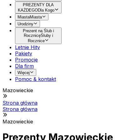
PREZENTY DLA
KAŻDEGO
Dla Kogo
Miasta
Miasta
Urodziny
Prezent na Ślub i
Rocznicę
Śluby i
Rocznice
Letnie Hity
Pakiety
Promocje
Dla firm
Więcej
Pomoc & kontakt
Mazowieckie
Strona główna
Strona główna
Mazowieckie
Prezenty Mazowieckie