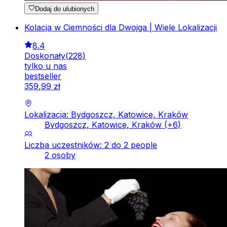
Dodaj do ulubionych
Kolacja w Ciemności dla Dwojga | Wiele Lokalizacji
8.4
Doskonały
(
228
)
tylko u nas
bestseller
359
,
99
zł
Lokalizacja: Bydgoszcz, Katowice, Kraków
Bydgoszcz, Katowice, Kraków
(+
6
)
Liczba uczestników: 2 do 2 people
2 osoby