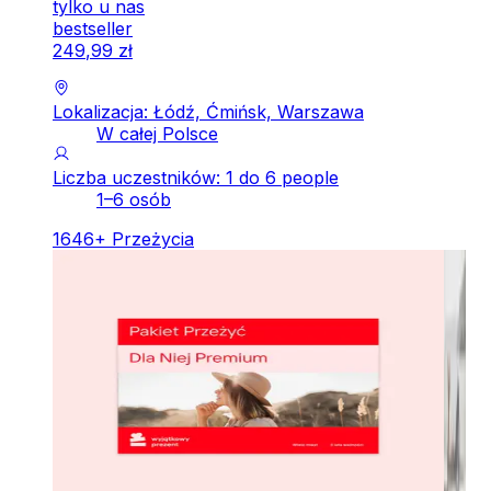
tylko u nas
bestseller
249
,
99
zł
Lokalizacja: Łódź, Ćmińsk, Warszawa
W całej Polsce
Liczba uczestników: 1 do 6 people
1–6 osób
1646
+
Przeżycia