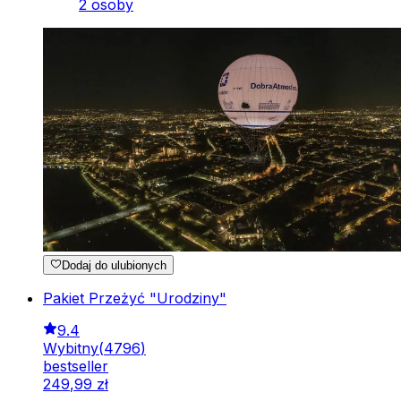
2 osoby
Dodaj do ulubionych
Pakiet Przeżyć "Urodziny"
9.4
Wybitny
(
4796
)
bestseller
249
,
99
zł