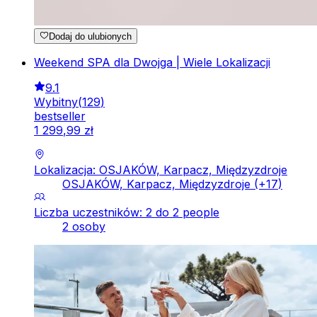
Dodaj do ulubionych
Weekend SPA dla Dwojga | Wiele Lokalizacji
9.1
Wybitny
(
129
)
bestseller
1
299
,
99
zł
Lokalizacja: OSJAKÓW, Karpacz, Międzyzdroje
OSJAKÓW, Karpacz, Międzyzdroje
(+
17
)
Liczba uczestników: 2 do 2 people
2 osoby