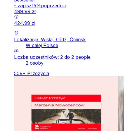
-
zapisz
15
%
poprzednio
499
,
99
zł
424
,
99
zł
Lokalizacja: Wisła, Łódź, Ćmińsk
W całej Polsce
Liczba uczestników: 2 do 2 people
2 osoby
509
+
Przeżycia