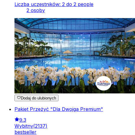
Liczba uczestników: 2 do 2 people
2 osoby
Dodaj do ulubionych
Pakiet Przeżyć "Dla Dwojga Premium"
9.3
Wybitny
(
2137
)
bestseller