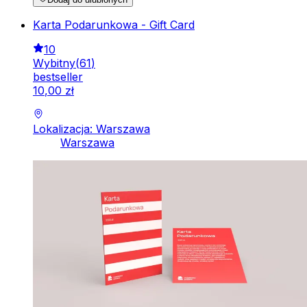
Karta Podarunkowa - Gift Card
10
Wybitny
(
61
)
bestseller
10
,
00
zł
Lokalizacja: Warszawa
Warszawa