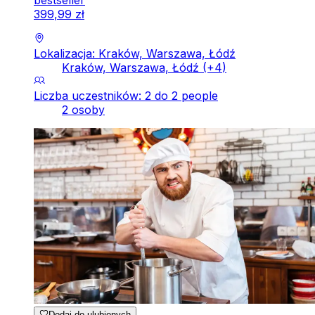
399
,
99
zł
Lokalizacja: Kraków, Warszawa, Łódź
Kraków, Warszawa, Łódź
(+
4
)
Liczba uczestników: 2 do 2 people
2 osoby
Dodaj do ulubionych