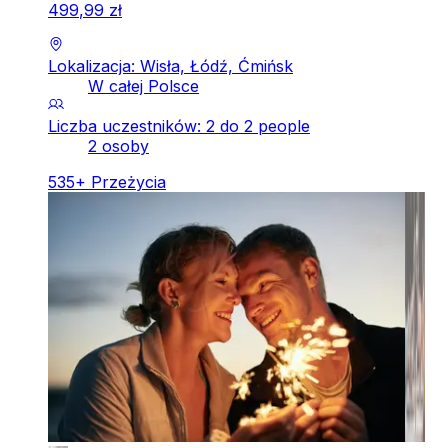
499
,
99
zł
Lokalizacja: Wisła, Łódź, Ćmińsk
W całej Polsce
Liczba uczestników: 2 do 2 people
2 osoby
535
+
Przeżycia