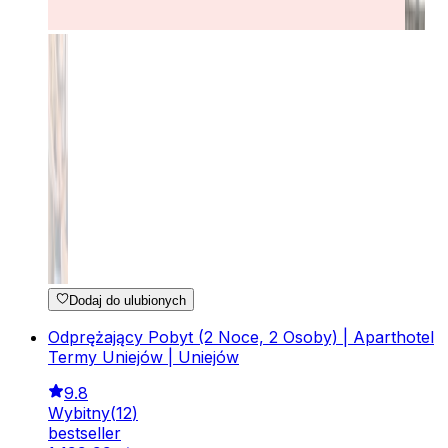
Dodaj do ulubionych
Odprężający Pobyt (2 Noce, 2 Osoby) | Aparthotel
Termy Uniejów | Uniejów
9.8
Wybitny
(
12
)
bestseller