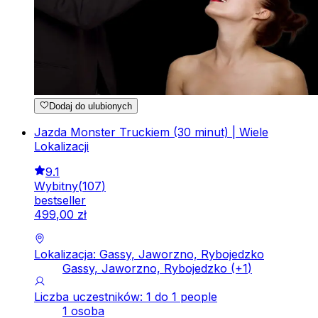
Dodaj do ulubionych
Jazda Monster Truckiem (30 minut) | Wiele
Lokalizacji
9.1
Wybitny
(
107
)
bestseller
499
,
00
zł
Lokalizacja: Gassy, Jaworzno, Rybojedzko
Gassy, Jaworzno, Rybojedzko
(+
1
)
Liczba uczestników: 1 do 1 people
1 osoba