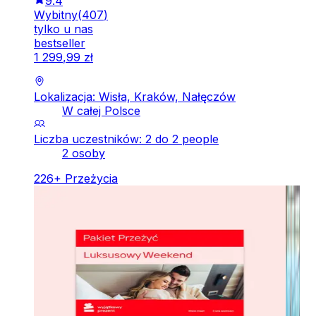
9.4
Wybitny
(
407
)
tylko u nas
bestseller
1
299
,
99
zł
Lokalizacja: Wisła, Kraków, Nałęczów
W całej Polsce
Liczba uczestników: 2 do 2 people
2 osoby
226
+
Przeżycia