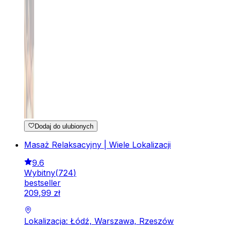
Dodaj do ulubionych
Masaż Relaksacyjny | Wiele Lokalizacji
9.6
Wybitny
(
724
)
bestseller
209
,
99
zł
Lokalizacja: Łódź, Warszawa, Rzeszów