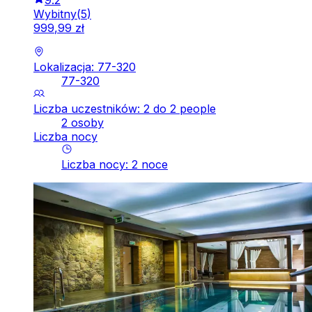
9.2
Wybitny
(
5
)
999
,
99
zł
Lokalizacja: 77-320
77-320
Liczba uczestników: 2 do 2 people
2 osoby
Liczba nocy
Liczba nocy
:
2
noce