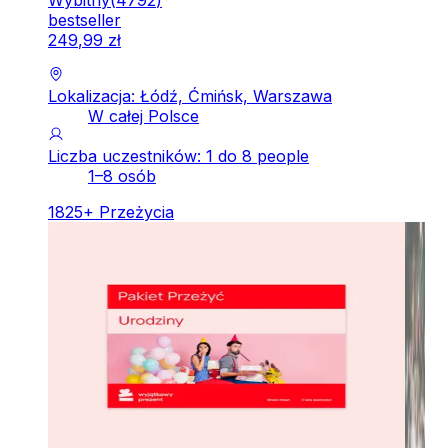
bestseller
249
,
99
zł
Lokalizacja: Łódź, Ćmińsk, Warszawa
W całej Polsce
Liczba uczestników: 1 do 8 people
1–8 osób
1825
+
Przeżycia