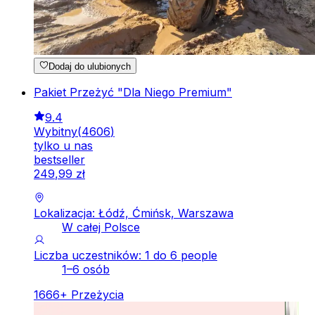
Dodaj do ulubionych
Pakiet Przeżyć "Dla Niego Premium"
9.4
Wybitny
(
4606
)
tylko u nas
bestseller
249
,
99
zł
Lokalizacja: Łódź, Ćmińsk, Warszawa
W całej Polsce
Liczba uczestników: 1 do 6 people
1–6 osób
1666
+
Przeżycia