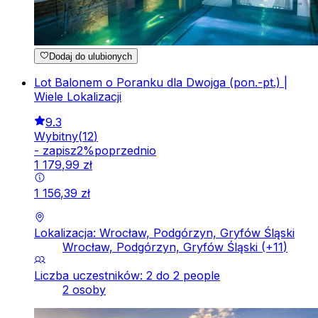
Dodaj do ulubionych
Lot Balonem o Poranku dla Dwojga (pon.-pt.) |
Wiele Lokalizacji
9.3
Wybitny
(
12
)
-
zapisz
2
%
poprzednio
1
179
,
99
zł
1
156
,
39
zł
Lokalizacja: Wrocław, Podgórzyn, Gryfów Śląski
Wrocław, Podgórzyn, Gryfów Śląski
(+
11
)
Liczba uczestników: 2 do 2 people
2 osoby