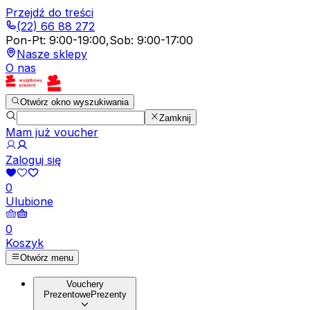
Przejdź do treści
(22) 66 88 272
Pon-Pt
:
9:00-19:00
,
Sob
:
9:00-17:00
Nasze sklepy
O nas
Otwórz okno wyszukiwania
Zamknij
Mam już voucher
Zaloguj się
0
Ulubione
0
Koszyk
Otwórz menu
Vouchery
Prezentowe
Prezenty