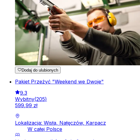
Dodaj do ulubionych
Pakiet Przeżyć "Weekend we Dwoje"
9.3
Wybitny
(
205
)
599
,
99
zł
Lokalizacja: Wisła, Nałęczów, Karpacz
W całej Polsce