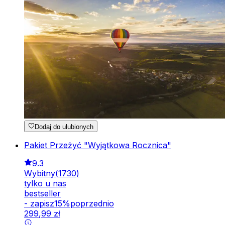
Dodaj do ulubionych
Pakiet Przeżyć "Wyjątkowa Rocznica"
9.3
Wybitny
(
1730
)
tylko u nas
bestseller
-
zapisz
15
%
poprzednio
299
,
99
zł