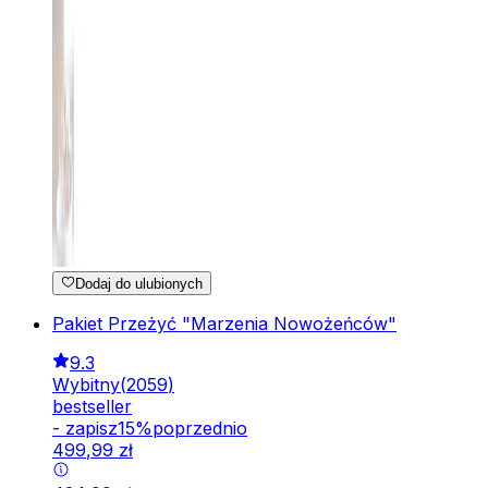
Dodaj do ulubionych
Pakiet Przeżyć "Marzenia Nowożeńców"
9.3
Wybitny
(
2059
)
bestseller
-
zapisz
15
%
poprzednio
499
,
99
zł