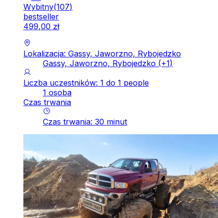
Wybitny
(
107
)
bestseller
499
,
00
zł
Lokalizacja: Gassy, Jaworzno, Rybojedzko
Gassy, Jaworzno, Rybojedzko
(+
1
)
Liczba uczestników: 1 do 1 people
1 osoba
Czas trwania
Czas trwania
:
30
minut