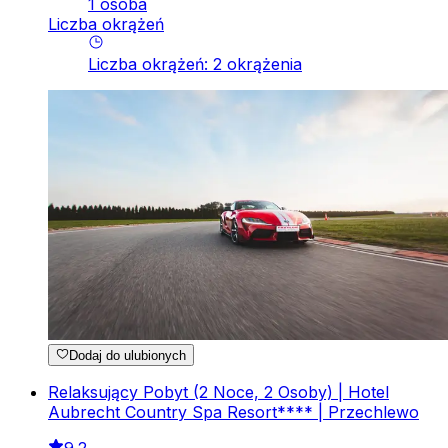
1 osoba
Liczba okrążeń
Liczba okrążeń
:
2
okrążenia
Dodaj do ulubionych
Relaksujący Pobyt (2 Noce, 2 Osoby) | Hotel
Aubrecht Country Spa Resort**** | Przechlewo