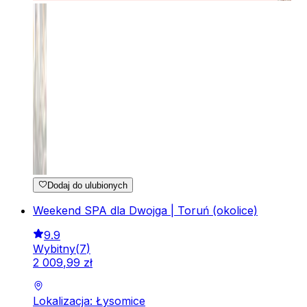
Dodaj do ulubionych
Weekend SPA dla Dwojga | Toruń (okolice)
9.9
Wybitny
(
7
)
2
009
,
99
zł
Lokalizacja: Łysomice