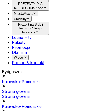
PREZENTY DLA
KAŻDEGO
Dla Kogo
Miasta
Miasta
Urodziny
Prezent na Ślub i
Rocznicę
Śluby i
Rocznice
Letnie Hity
Pakiety
Promocje
Dla firm
Więcej
Pomoc & kontakt
Bydgoszcz
Kujawsko-Pomorskie
Strona główna
Strona główna
Kujawsko-Pomorskie