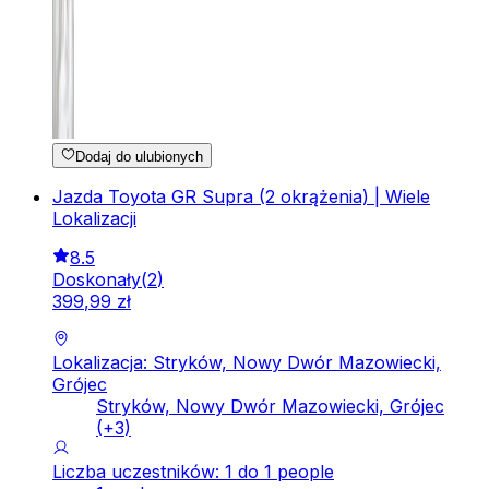
Dodaj do ulubionych
Jazda Toyota GR Supra (2 okrążenia) | Wiele
Lokalizacji
8.5
Doskonały
(
2
)
399
,
99
zł
Lokalizacja: Stryków, Nowy Dwór Mazowiecki,
Grójec
Stryków, Nowy Dwór Mazowiecki, Grójec
(+
3
)
Liczba uczestników: 1 do 1 people