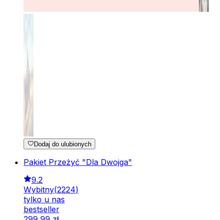
Dodaj do ulubionych
Pakiet Przeżyć "Dla Dwojga"
9.2
Wybitny
(
2224
)
tylko u nas
bestseller
299
,
99
zł