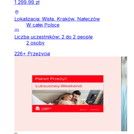
1
299
,
99
zł
Lokalizacja: Wisła, Kraków, Nałęczów
W całej Polsce
Liczba uczestników: 2 do 2 people
2 osoby
226
+
Przeżycia