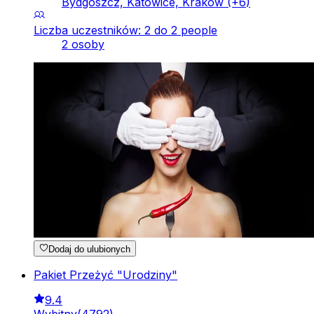
Bydgoszcz, Katowice, Kraków
(+
6
)
Liczba uczestników: 2 do 2 people
2 osoby
Dodaj do ulubionych
Pakiet Przeżyć "Urodziny"
9.4
Wybitny
(
4792
)