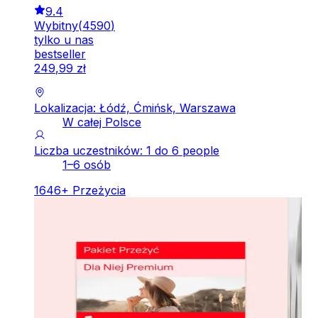
9.4
Wybitny
(
4590
)
tylko u nas
bestseller
249
,
99
zł
Lokalizacja: Łódź, Ćmińsk, Warszawa
W całej Polsce
Liczba uczestników: 1 do 6 people
1–6 osób
1646
+
Przeżycia