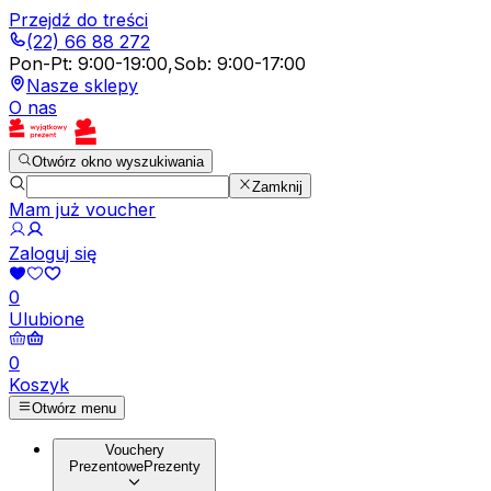
Przejdź do treści
(22) 66 88 272
Pon-Pt
:
9:00-19:00
,
Sob
:
9:00-17:00
Nasze sklepy
O nas
Otwórz okno wyszukiwania
Zamknij
Mam już voucher
Zaloguj się
0
Ulubione
0
Koszyk
Otwórz menu
Vouchery
Prezentowe
Prezenty