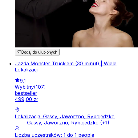
Dodaj do ulubionych
Jazda Monster Truckiem (30 minut) | Wiele
Lokalizacji
9.1
Wybitny
(
107
)
bestseller
499
,
00
zł
Lokalizacja: Gassy, Jaworzno, Rybojedzko
Gassy, Jaworzno, Rybojedzko
(+
1
)
Liczba uczestników: 1 do 1 people