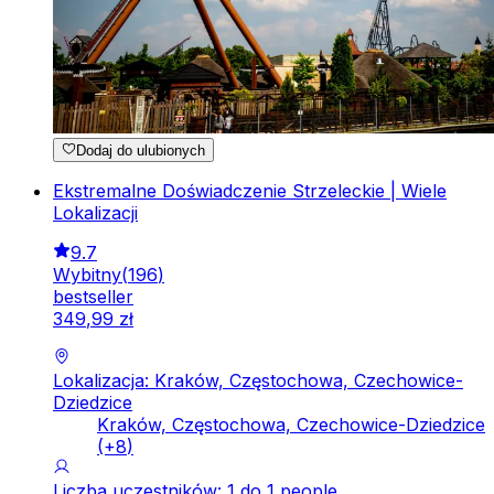
Dodaj do ulubionych
Ekstremalne Doświadczenie Strzeleckie | Wiele
Lokalizacji
9.7
Wybitny
(
196
)
bestseller
349
,
99
zł
Lokalizacja: Kraków, Częstochowa, Czechowice-
Dziedzice
Kraków, Częstochowa, Czechowice-Dziedzice
(+
8
)
Liczba uczestników: 1 do 1 people