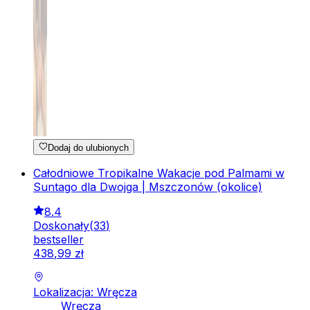
Dodaj do ulubionych
Całodniowe Tropikalne Wakacje pod Palmami w
Suntago dla Dwojga | Mszczonów (okolice)
8.4
Doskonały
(
33
)
bestseller
438
,
99
zł
Lokalizacja: Wręcza
Wręcza