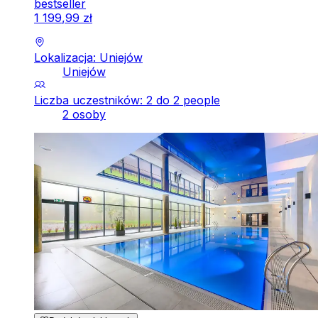
bestseller
1
199
,
99
zł
Lokalizacja: Uniejów
Uniejów
Liczba uczestników: 2 do 2 people
2 osoby