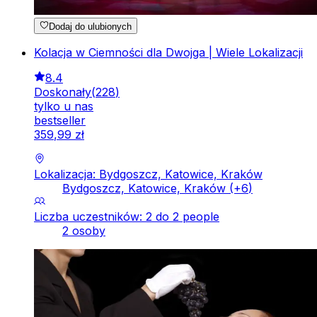
Dodaj do ulubionych
Kolacja w Ciemności dla Dwojga | Wiele Lokalizacji
8.4
Doskonały
(
228
)
tylko u nas
bestseller
359
,
99
zł
Lokalizacja: Bydgoszcz, Katowice, Kraków
Bydgoszcz, Katowice, Kraków
(+
6
)
Liczba uczestników: 2 do 2 people
2 osoby