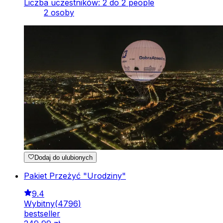
Liczba uczestników: 2 do 2 people
2 osoby
Dodaj do ulubionych
Pakiet Przeżyć "Urodziny"
9.4
Wybitny
(
4796
)
bestseller