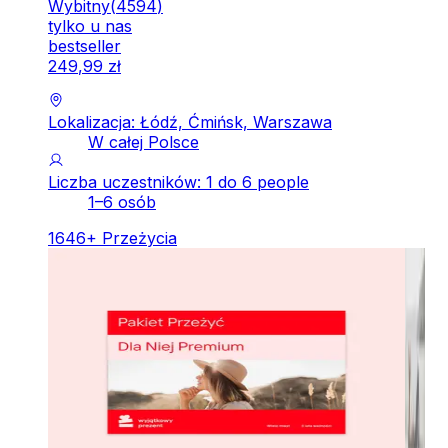
Wybitny
(
4594
)
tylko u nas
bestseller
249
,
99
zł
Lokalizacja: Łódź, Ćmińsk, Warszawa
W całej Polsce
Liczba uczestników: 1 do 6 people
1–6 osób
1646
+
Przeżycia