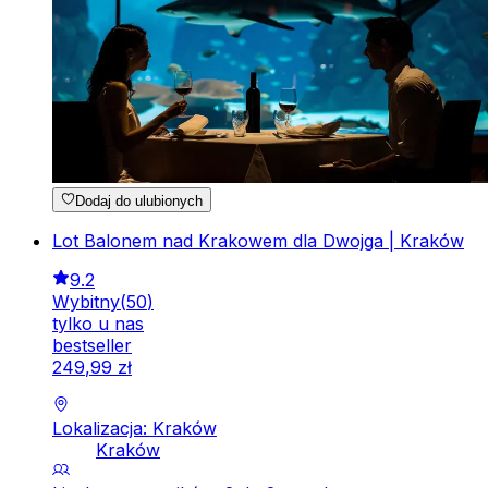
Dodaj do ulubionych
Lot Balonem nad Krakowem dla Dwojga | Kraków
9.2
Wybitny
(
50
)
tylko u nas
bestseller
249
,
99
zł
Lokalizacja: Kraków
Kraków