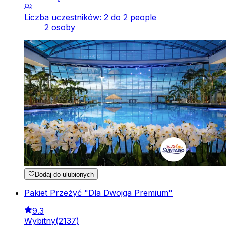
Liczba uczestników: 2 do 2 people
2 osoby
Dodaj do ulubionych
Pakiet Przeżyć "Dla Dwojga Premium"
9.3
Wybitny
(
2137
)