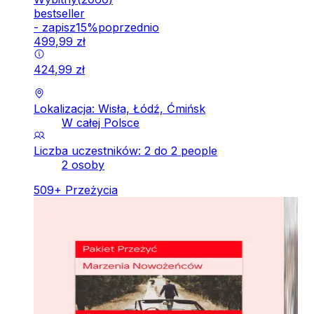
bestseller
-
zapisz
15
%
poprzednio
499
,
99
zł
424
,
99
zł
Lokalizacja: Wisła, Łódź, Ćmińsk
W całej Polsce
Liczba uczestników: 2 do 2 people
2 osoby
509
+
Przeżycia