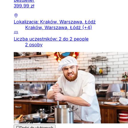
399
,
99
zł
Lokalizacja: Kraków, Warszawa, Łódź
Kraków, Warszawa, Łódź
(+
4
)
Liczba uczestników: 2 do 2 people
2 osoby
Dodaj do ulubionych