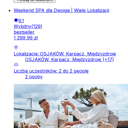
Weekend SPA dla Dwojga | Wiele Lokalizacji
9.1
Wybitny
(
129
)
bestseller
1
299
,
99
zł
Lokalizacja: OSJAKÓW, Karpacz, Międzyzdroje
OSJAKÓW, Karpacz, Międzyzdroje
(+
17
)
Liczba uczestników: 2 do 2 people
2 osoby