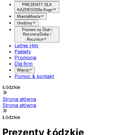
PREZENTY DLA
KAŻDEGO
Dla Kogo
Miasta
Miasta
Urodziny
Prezent na Ślub i
Rocznicę
Śluby i
Rocznice
Letnie Hity
Pakiety
Promocje
Dla firm
Więcej
Pomoc & kontakt
Łódzkie
Strona główna
Strona główna
Łódzkie
Prezenty Łódzkie