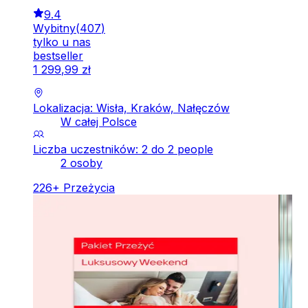
9.4
Wybitny
(
407
)
tylko u nas
bestseller
1
299
,
99
zł
Lokalizacja: Wisła, Kraków, Nałęczów
W całej Polsce
Liczba uczestników: 2 do 2 people
2 osoby
226
+
Przeżycia