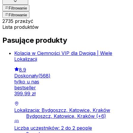
Filtrowanie
Filtrowanie
2735 przeżyć
Lista produktów
Pasujące produkty
Kolacja w Ciemności VIP dla Dwojga | Wiele
Lokalizacji
8.9
Doskonały
(
568
)
tylko u nas
bestseller
399
,
99
zł
Lokalizacja: Bydgoszcz, Katowice, Kraków
Bydgoszcz, Katowice, Kraków
(+
6
)
Liczba uczestników: 2 do 2 people