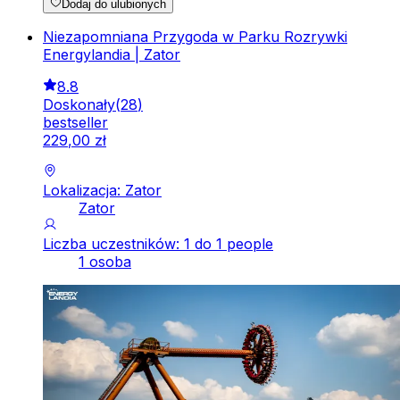
Dodaj do ulubionych
Niezapomniana Przygoda w Parku Rozrywki
Energylandia | Zator
8.8
Doskonały
(
28
)
bestseller
229
,
00
zł
Lokalizacja: Zator
Zator
Liczba uczestników: 1 do 1 people
1 osoba