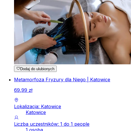
Dodaj do ulubionych
Metamorfoza Fryzury dla Niego | Katowice
69
,
99
zł
Lokalizacja: Katowice
Katowice
Liczba uczestników: 1 do 1 people
1 osoba