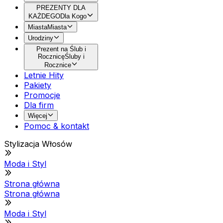
PREZENTY DLA
KAŻDEGO
Dla Kogo
Miasta
Miasta
Urodziny
Prezent na Ślub i
Rocznicę
Śluby i
Rocznice
Letnie Hity
Pakiety
Promocje
Dla firm
Więcej
Pomoc & kontakt
Stylizacja Włosów
Moda i Styl
Strona główna
Strona główna
Moda i Styl