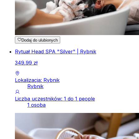
Dodaj do ulubionych
Rytuał Head SPA "Silver" | Rybnik
349
,
99
zł
Lokalizacja: Rybnik
Rybnik
Liczba uczestników: 1 do 1 people
1 osoba