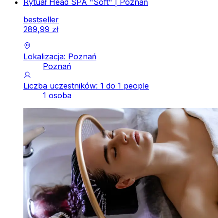
Rytuał Head SPA "Soft" | Poznań
bestseller
289
,
99
zł
Lokalizacja: Poznań
Poznań
Liczba uczestników: 1 do 1 people
1 osoba