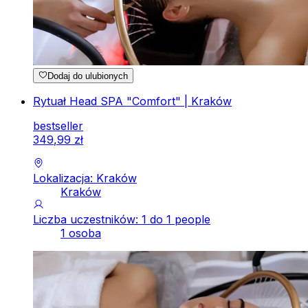
Dodaj do ulubionych
Rytuał Head SPA "Comfort" | Kraków
bestseller
349
,
99
zł
Lokalizacja: Kraków
Kraków
Liczba uczestników: 1 do 1 people
1 osoba