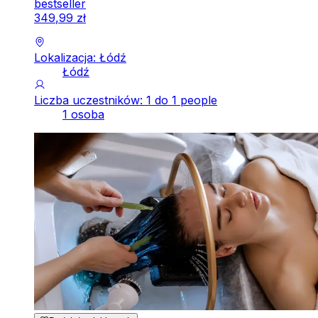
bestseller
349
,
99
zł
Lokalizacja: Łódź
Łódź
Liczba uczestników: 1 do 1 people
1 osoba