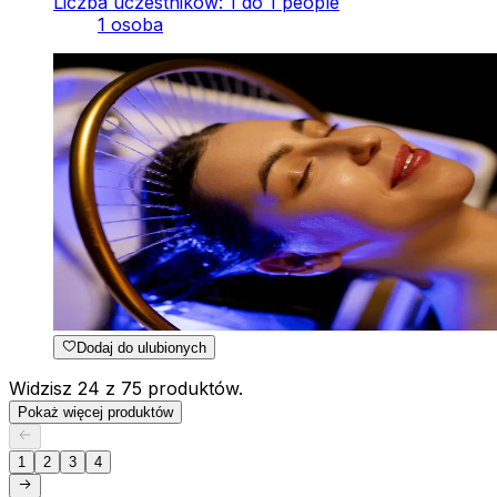
Liczba uczestników: 1 do 1 people
1 osoba
Dodaj do ulubionych
Widzisz 24 z 75 produktów.
Pokaż więcej produktów
1
2
3
4