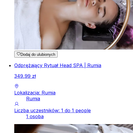
Dodaj do ulubionych
Odprężający Rytuał Head SPA | Rumia
349
,
99
zł
Lokalizacja: Rumia
Rumia
Liczba uczestników: 1 do 1 people
1 osoba