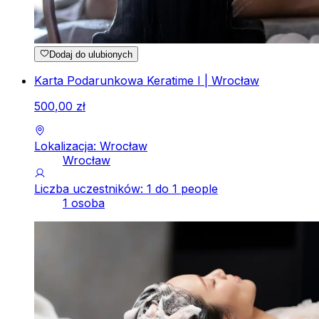
Dodaj do ulubionych
Karta Podarunkowa Keratime I | Wrocław
500
,
00
zł
Lokalizacja: Wrocław
Wrocław
Liczba uczestników: 1 do 1 people
1 osoba