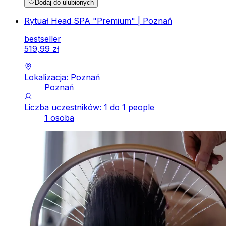
Dodaj do ulubionych
Rytuał Head SPA "Premium" | Poznań
bestseller
519
,
99
zł
Lokalizacja: Poznań
Poznań
Liczba uczestników: 1 do 1 people
1 osoba