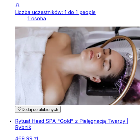
Liczba uczestników: 1 do 1 people
1 osoba
Dodaj do ulubionych
Rytuał Head SPA "Gold" z Pielęgnacją Twarzy |
Rybnik
469
,
99
zł