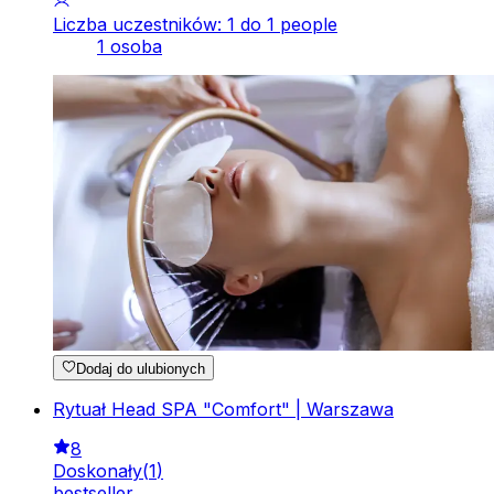
Liczba uczestników: 1 do 1 people
1 osoba
Dodaj do ulubionych
Rytuał Head SPA "Comfort" | Warszawa
8
Doskonały
(
1
)
bestseller