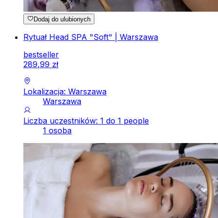
Dodaj do ulubionych
Rytuał Head SPA "Soft" | Warszawa
bestseller
289
,
99
zł
Lokalizacja: Warszawa
Warszawa
Liczba uczestników: 1 do 1 people
1 osoba