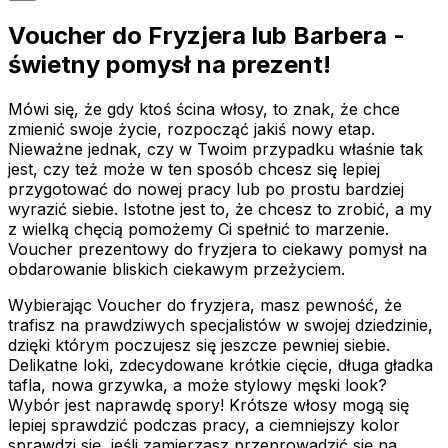
Voucher do Fryzjera lub Barbera -
świetny pomysł na prezent!
Mówi się, że gdy ktoś ścina włosy, to znak, że chce
zmienić swoje życie, rozpocząć jakiś nowy etap.
Nieważne jednak, czy w Twoim przypadku właśnie tak
jest, czy też może w ten sposób chcesz się lepiej
przygotować do nowej pracy lub po prostu bardziej
wyrazić siebie. Istotne jest to, że chcesz to zrobić, a my
z wielką chęcią pomożemy Ci spełnić to marzenie.
Voucher prezentowy do fryzjera to ciekawy pomysł na
obdarowanie bliskich ciekawym przeżyciem.
Wybierając Voucher do fryzjera, masz pewność, że
trafisz na prawdziwych specjalistów w swojej dziedzinie,
dzięki którym poczujesz się jeszcze pewniej siebie.
Delikatne loki, zdecydowane krótkie cięcie, długa gładka
tafla, nowa grzywka, a może stylowy męski look?
Wybór jest naprawdę spory! Krótsze włosy mogą się
lepiej sprawdzić podczas pracy, a ciemniejszy kolor
sprawdzi się, jeśli zamierzasz przeprowadzić się na