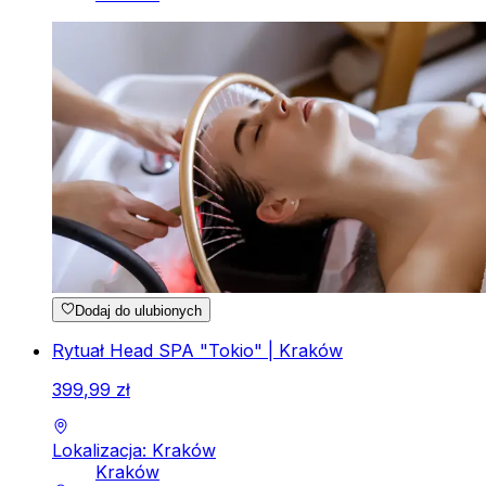
Dodaj do ulubionych
Rytuał Head SPA "Tokio" | Kraków
399
,
99
zł
Lokalizacja: Kraków
Kraków