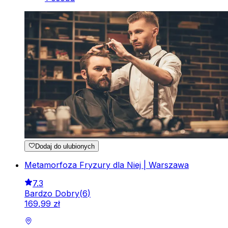
Dodaj do ulubionych
Metamorfoza Fryzury dla Niej | Warszawa
7.3
Bardzo Dobry
(
6
)
169
,
99
zł