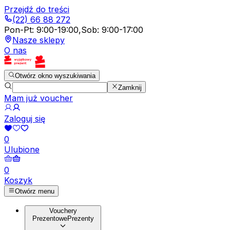
Przejdź do treści
(22) 66 88 272
Pon-Pt
:
9:00-19:00
,
Sob
:
9:00-17:00
Nasze sklepy
O nas
Otwórz okno wyszukiwania
Zamknij
Mam już voucher
Zaloguj się
0
Ulubione
0
Koszyk
Otwórz menu
Vouchery
Prezentowe
Prezenty