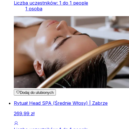
Liczba uczestników: 1 do 1 people
1 osoba
Dodaj do ulubionych
Rytuał Head SPA (Średnie Włosy) | Zabrze
269
,
99
zł