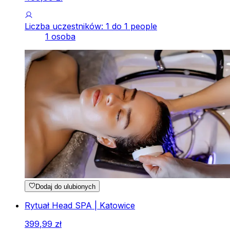
Liczba uczestników: 1 do 1 people
1 osoba
Dodaj do ulubionych
Rytuał Head SPA | Katowice
399
,
99
zł