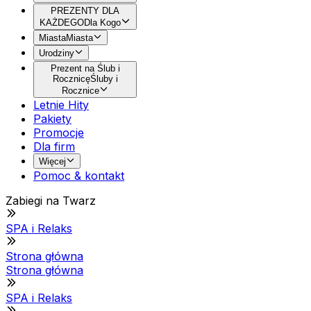
PREZENTY DLA
KAŻDEGO
Dla Kogo
Miasta
Miasta
Urodziny
Prezent na Ślub i
Rocznicę
Śluby i
Rocznice
Letnie Hity
Pakiety
Promocje
Dla firm
Więcej
Pomoc & kontakt
Zabiegi na Twarz
SPA i Relaks
Strona główna
Strona główna
SPA i Relaks