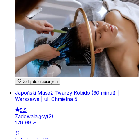
Dodaj do ulubionych
Japoński Masaż Twarzy Kobido (30 minut) |
Warszawa | ul. Chmielna 5
5.5
Zadowalający
(
2
)
179
,
99
zł