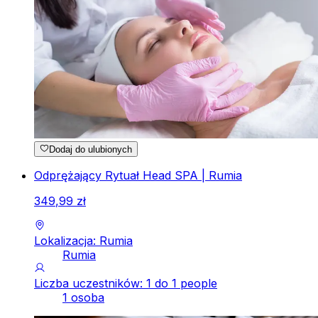
Dodaj do ulubionych
Odprężający Rytuał Head SPA | Rumia
349
,
99
zł
Lokalizacja: Rumia
Rumia
Liczba uczestników: 1 do 1 people
1 osoba