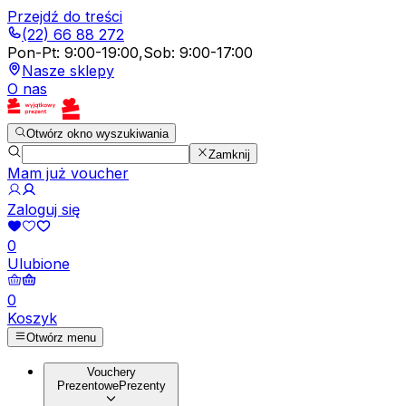
Przejdź do treści
(22) 66 88 272
Pon-Pt
:
9:00-19:00
,
Sob
:
9:00-17:00
Nasze sklepy
O nas
Otwórz okno wyszukiwania
Zamknij
Mam już voucher
Zaloguj się
0
Ulubione
0
Koszyk
Otwórz menu
Vouchery
Prezentowe
Prezenty