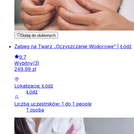
Dodaj do ulubionych
Zabieg na Twarz „Oczyszczanie Wodorowe” | Łódź
9.7
Wybitny
(
3
)
249
,
99
zł
Lokalizacja: Łódź
Łódź
Liczba uczestników: 1 do 1 people
1 osoba