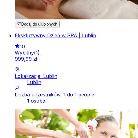
Dodaj do ulubionych
Ekskluzywny Dzień w SPA | Lublin
10
Wybitny
(
1
)
999
,
99
zł
Lokalizacja: Lublin
Lublin
Liczba uczestników: 1 do 1 people
1 osoba