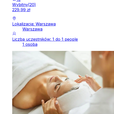
Wybitny
(
20
)
229
,
99
zł
Lokalizacja: Warszawa
Warszawa
Liczba uczestników: 1 do 1 people
1 osoba