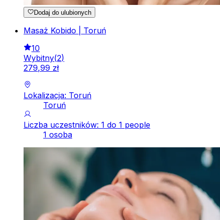
Dodaj do ulubionych
Masaż Kobido | Toruń
10
Wybitny
(
2
)
279
,
99
zł
Lokalizacja: Toruń
Toruń
Liczba uczestników: 1 do 1 people
1 osoba