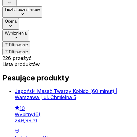
Liczba uczestników
Ocena
Wyróżnienia
Filtrowanie
Filtrowanie
226 przeżyć
Lista produktów
Pasujące produkty
Japoński Masaż Twarzy Kobido (60 minut) |
Warszawa | ul. Chmielna 5
10
Wybitny
(
6
)
249
,
99
zł