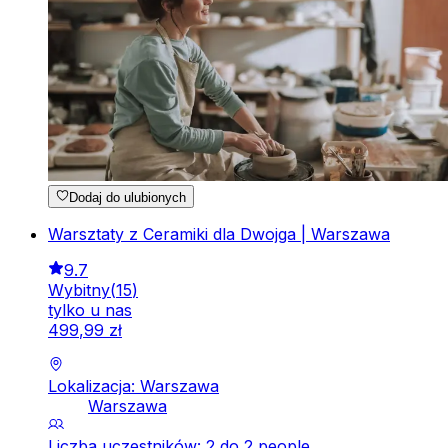
Dodaj do ulubionych
Warsztaty z Ceramiki dla Dwojga | Warszawa
9.7
Wybitny
(
15
)
tylko u nas
499
,
99
zł
Lokalizacja: Warszawa
Warszawa
Liczba uczestników: 2 do 2 people