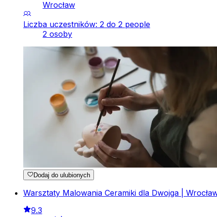
Wrocław
Liczba uczestników: 2 do 2 people
2 osoby
Dodaj do ulubionych
Warsztaty Malowania Ceramiki dla Dwojga | Wrocła
9.3