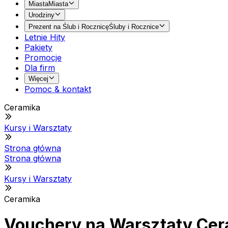
Miasta
Miasta
Urodziny
Prezent na Ślub i Rocznicę
Śluby i Rocznice
Letnie Hity
Pakiety
Promocje
Dla firm
Więcej
Pomoc & kontakt
Ceramika
Kursy i Warsztaty
Strona główna
Strona główna
Kursy i Warsztaty
Ceramika
Vouchery na Warsztaty Cer