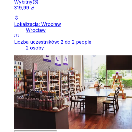
Wybitny
(
3
)
319
,
99
zł
Lokalizacja: Wrocław
Wrocław
Liczba uczestników: 2 do 2 people
2 osoby