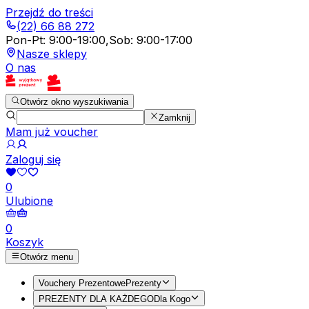
Przejdź do treści
(22) 66 88 272
Pon-Pt
:
9:00-19:00
,
Sob
:
9:00-17:00
Nasze sklepy
O nas
Otwórz okno wyszukiwania
Zamknij
Mam już voucher
Zaloguj się
0
Ulubione
0
Koszyk
Otwórz menu
Vouchery Prezentowe
Prezenty
PREZENTY DLA KAŻDEGO
Dla Kogo