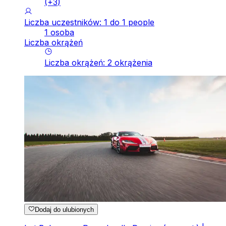
(+
3
)
Liczba uczestników: 1 do 1 people
1 osoba
Liczba okrążeń
Liczba okrążeń
:
2
okrążenia
Dodaj do ulubionych