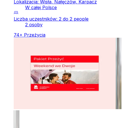
Lokalizacja: Wisła, Nałęczów, Karpacz
W całej Polsce
Liczba uczestników: 2 do 2 people
2 osoby
74
+
Przeżycia