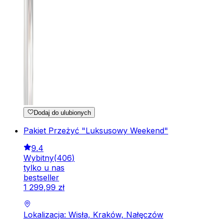
Dodaj do ulubionych
Pakiet Przeżyć "Luksusowy Weekend"
9.4
Wybitny
(
406
)
tylko u nas
bestseller
1
299
,
99
zł
Lokalizacja: Wisła, Kraków, Nałęczów