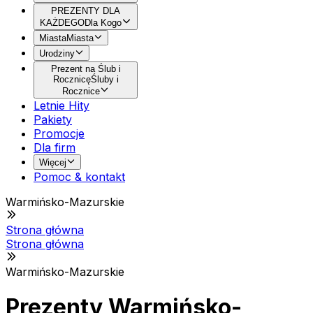
PREZENTY DLA
KAŻDEGO
Dla Kogo
Miasta
Miasta
Urodziny
Prezent na Ślub i
Rocznicę
Śluby i
Rocznice
Letnie Hity
Pakiety
Promocje
Dla firm
Więcej
Pomoc & kontakt
Warmińsko-Mazurskie
Strona główna
Strona główna
Warmińsko-Mazurskie
Prezenty Warmińsko-