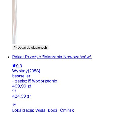
Dodaj do ulubionych
Pakiet Przeżyć "Marzenia Nowożeńców"
9.3
Wybitny
(
2058
)
bestseller
-
zapisz
15
%
poprzednio
499
,
99
zł
424
,
99
zł
Lokalizacja: Wisła, Łódź, Ćmińsk