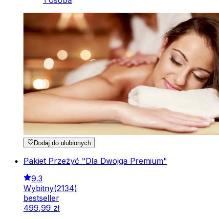
1 osoba
Dodaj do ulubionych
Pakiet Przeżyć "Dla Dwojga Premium"
9.3
Wybitny
(
2134
)
bestseller
499
,
99
zł