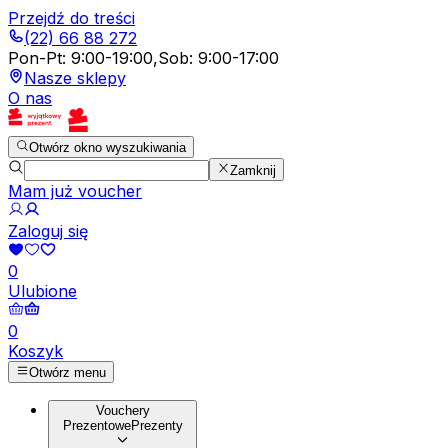
Przejdź do treści
(22) 66 88 272
Pon-Pt
:
9:00-19:00
,
Sob
:
9:00-17:00
Nasze sklepy
O nas
Otwórz okno wyszukiwania
Zamknij
Mam już voucher
Zaloguj się
0
Ulubione
0
Koszyk
Otwórz menu
Vouchery
Prezentowe
Prezenty