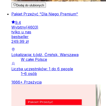
Dodaj do ulubionych
Pakiet Przeżyć "Dla Niego Premium"
9.4
Wybitny
(
4603
)
tylko u nas
bestseller
249
,
99
zł
Lokalizacja: Łódź, Ćmińsk, Warszawa
W całej Polsce
Liczba uczestników: 1 do 6 people
1–6 osób
1666
+
Przeżycia