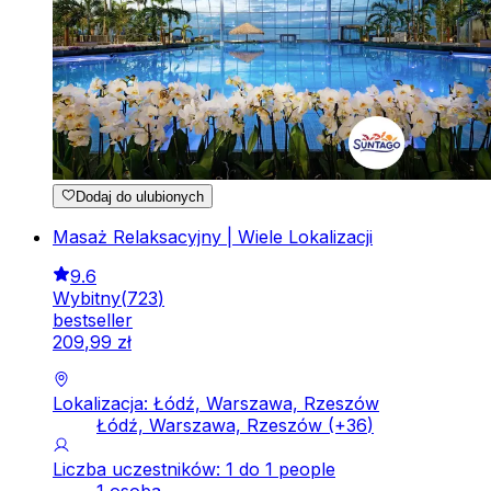
Dodaj do ulubionych
Masaż Relaksacyjny | Wiele Lokalizacji
9.6
Wybitny
(
723
)
bestseller
209
,
99
zł
Lokalizacja: Łódź, Warszawa, Rzeszów
Łódź, Warszawa, Rzeszów
(+
36
)
Liczba uczestników: 1 do 1 people