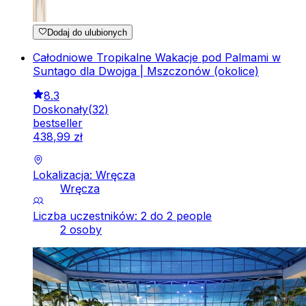
Dodaj do ulubionych
Całodniowe Tropikalne Wakacje pod Palmami w
Suntago dla Dwojga | Mszczonów (okolice)
8.3
Doskonały
(
32
)
bestseller
438
,
99
zł
Lokalizacja: Wręcza
Wręcza
Liczba uczestników: 2 do 2 people
2 osoby