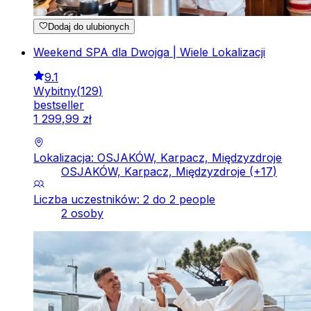
Dodaj do ulubionych
Weekend SPA dla Dwojga | Wiele Lokalizacji
9.1
Wybitny
(
129
)
bestseller
1
299
,
99
zł
Lokalizacja: OSJAKÓW, Karpacz, Międzyzdroje
OSJAKÓW, Karpacz, Międzyzdroje
(+
17
)
Liczba uczestników: 2 do 2 people
2 osoby