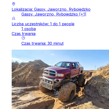
Lokalizacja: Gassy, Jaworzno, Rybojedzko
Gassy, Jaworzno, Rybojedzko
(+
1
)
Liczba uczestników: 1 do 1 people
1 osoba
Czas trwania
Czas trwania
:
30
minut