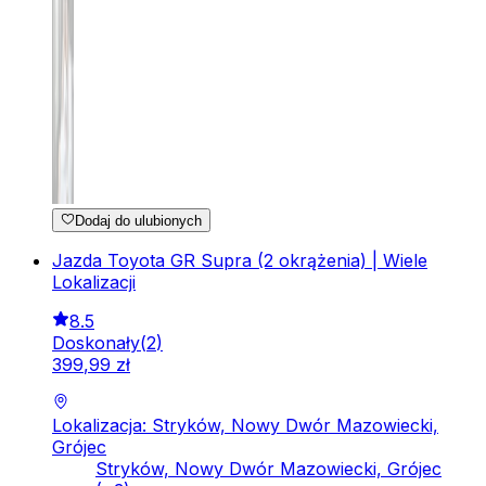
Dodaj do ulubionych
Jazda Toyota GR Supra (2 okrążenia) | Wiele
Lokalizacji
8.5
Doskonały
(
2
)
399
,
99
zł
Lokalizacja: Stryków, Nowy Dwór Mazowiecki,
Grójec
Stryków, Nowy Dwór Mazowiecki, Grójec