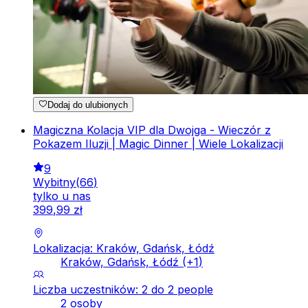
Dodaj do ulubionych
Magiczna Kolacja VIP dla Dwojga - Wieczór z
Pokazem Iluzji | Magic Dinner | Wiele Lokalizacji
9
Wybitny
(
66
)
tylko u nas
399
,
99
zł
Lokalizacja: Kraków, Gdańsk, Łódź
Kraków, Gdańsk, Łódź
(+
1
)
Liczba uczestników: 2 do 2 people
2 osoby