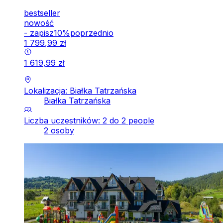
bestseller
nowość
-
zapisz
10
%
poprzednio
1
799
,
99
zł
1
619
,
99
zł
Lokalizacja: Białka Tatrzańska
Białka Tatrzańska
Liczba uczestników: 2 do 2 people
2 osoby