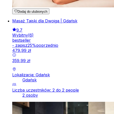
Dodaj do ulubionych
Masaż Tajski dla Dwojga | Gdańsk
9.7
Wybitny
(
6
)
bestseller
-
zapisz
25
%
poprzednio
479
,
99
zł
359
,
99
zł
Lokalizacja: Gdańsk
Gdańsk
Liczba uczestników: 2 do 2 people
2 osoby