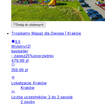
Dodaj do ulubionych
Tropikalny Masaż dla Dwojga | Kraków
9.5
Wybitny
(
2
)
bestseller
-
zapisz
25
%
poprzednio
479
,
99
zł
359
,
99
zł
Lokalizacja: Kraków
Kraków
Liczba uczestników: 2 do 2 people
2 osoby