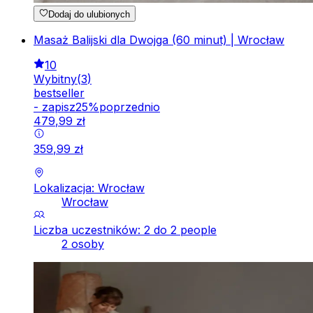
Dodaj do ulubionych
Masaż Balijski dla Dwojga (60 minut) | Wrocław
10
Wybitny
(
3
)
bestseller
-
zapisz
25
%
poprzednio
479
,
99
zł
359
,
99
zł
Lokalizacja: Wrocław
Wrocław
Liczba uczestników: 2 do 2 people
2 osoby