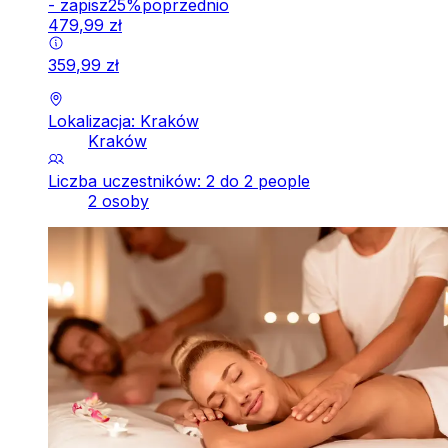
-
zapisz
25
%
poprzednio
479
,
99
zł
359
,
99
zł
Lokalizacja: Kraków
Kraków
Liczba uczestników: 2 do 2 people
2 osoby