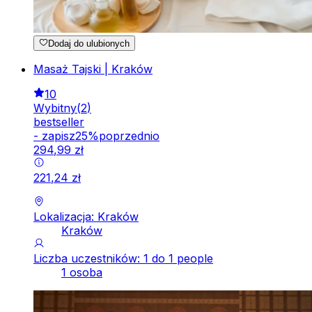
Dodaj do ulubionych
Masaż Tajski | Kraków
10
Wybitny
(
2
)
bestseller
-
zapisz
25
%
poprzednio
294
,
99
zł
221
,
24
zł
Lokalizacja: Kraków
Kraków
Liczba uczestników: 1 do 1 people
1 osoba