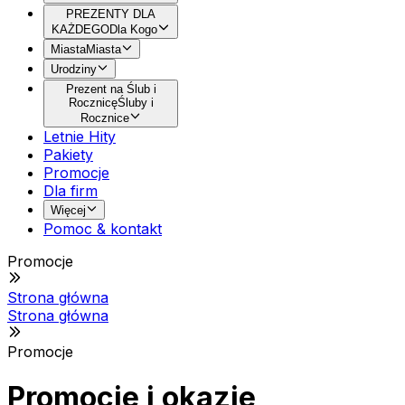
PREZENTY DLA
KAŻDEGO
Dla Kogo
Miasta
Miasta
Urodziny
Prezent na Ślub i
Rocznicę
Śluby i
Rocznice
Letnie Hity
Pakiety
Promocje
Dla firm
Więcej
Pomoc & kontakt
Promocje
Strona główna
Strona główna
Promocje
Promocje i okazje