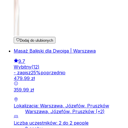
Dodaj do ulubionych
Masaż Balijski dla Dwojga | Warszawa
9.7
Wybitny
(
12
)
-
zapisz
25
%
poprzednio
479
,
99
zł
359
,
99
zł
Lokalizacja: Warszawa, Józefów, Pruszków
Warszawa, Józefów, Pruszków
(+
2
)
Liczba uczestników: 2 do 2 people