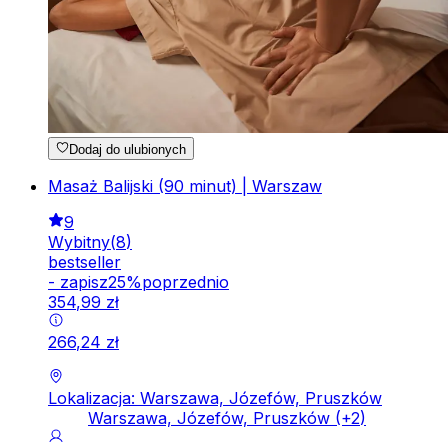
Dodaj do ulubionych
Masaż Balijski (90 minut) | Warszaw
9
Wybitny
(
8
)
bestseller
-
zapisz
25
%
poprzednio
354
,
99
zł
266
,
24
zł
Lokalizacja: Warszawa, Józefów, Pruszków
Warszawa, Józefów, Pruszków
(+
2
)