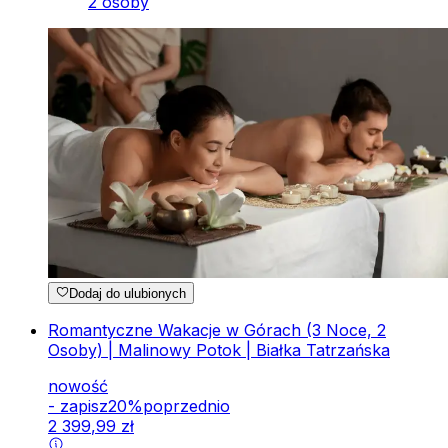
2 osoby
Dodaj do ulubionych
Romantyczne Wakacje w Górach (3 Noce, 2
Osoby) | Malinowy Potok | Białka Tatrzańska
nowość
-
zapisz
20
%
poprzednio
2
399
,
99
zł