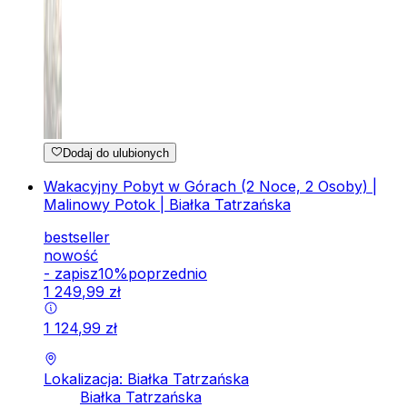
Dodaj do ulubionych
Wakacyjny Pobyt w Górach (2 Noce, 2 Osoby) |
Malinowy Potok | Białka Tatrzańska
bestseller
nowość
-
zapisz
10
%
poprzednio
1
249
,
99
zł
1
124
,
99
zł
Lokalizacja: Białka Tatrzańska
Białka Tatrzańska