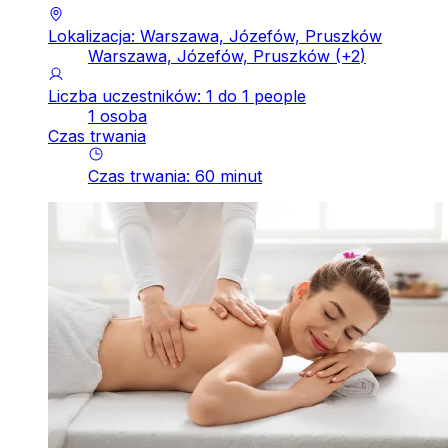
Lokalizacja: Warszawa, Józefów, Pruszków
Warszawa, Józefów, Pruszków
(+
2
)
Liczba uczestników: 1 do 1 people
1 osoba
Czas trwania
Czas trwania
:
60
minut