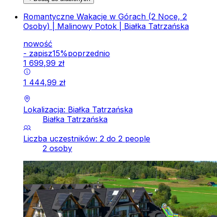
Romantyczne Wakacje w Górach (2 Noce, 2
Osoby) | Malinowy Potok | Białka Tatrzańska
nowość
-
zapisz
15
%
poprzednio
1
699
,
99
zł
1
444
,
99
zł
Lokalizacja: Białka Tatrzańska
Białka Tatrzańska
Liczba uczestników: 2 do 2 people
2 osoby