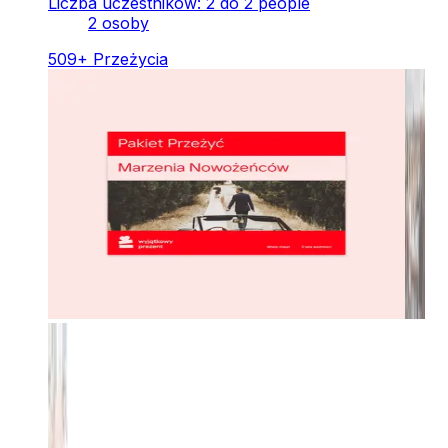
Liczba uczestników: 2 do 2 people
2 osoby
509
+
Przeżycia