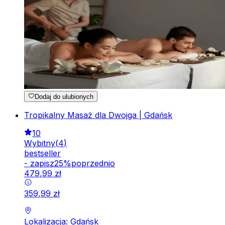
Dodaj do ulubionych
Tropikalny Masaż dla Dwojga | Gdańsk
10
Wybitny
(
4
)
bestseller
-
zapisz
25
%
poprzednio
479
,
99
zł
359
,
99
zł
Lokalizacja: Gdańsk