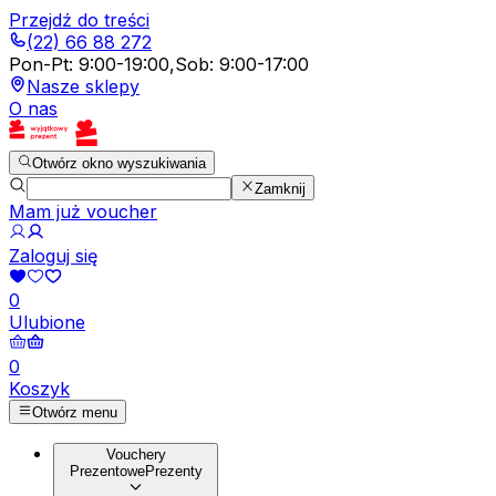
Przejdź do treści
(22) 66 88 272
Pon-Pt
:
9:00-19:00
,
Sob
:
9:00-17:00
Nasze sklepy
O nas
Otwórz okno wyszukiwania
Zamknij
Mam już voucher
Zaloguj się
0
Ulubione
0
Koszyk
Otwórz menu
Vouchery
Prezentowe
Prezenty