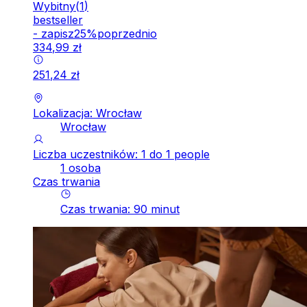
Wybitny
(
1
)
bestseller
-
zapisz
25
%
poprzednio
334
,
99
zł
251
,
24
zł
Lokalizacja: Wrocław
Wrocław
Liczba uczestników: 1 do 1 people
1 osoba
Czas trwania
Czas trwania
:
90
minut