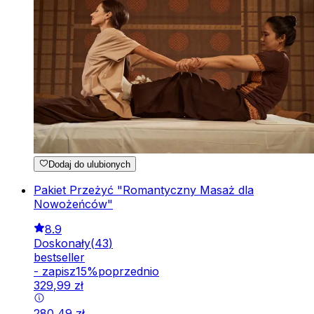
Dodaj do ulubionych
Pakiet Przeżyć "Romantyczny Masaż dla
Nowożeńców"
8.9
Doskonały
(
43
)
bestseller
-
zapisz
15
%
poprzednio
329
,
99
zł
280
,
49
zł