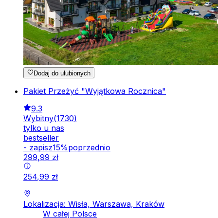
Dodaj do ulubionych
Pakiet Przeżyć "Wyjątkowa Rocznica"
9.3
Wybitny
(
1730
)
tylko u nas
bestseller
-
zapisz
15
%
poprzednio
299
,
99
zł
254
,
99
zł
Lokalizacja: Wisła, Warszawa, Kraków
W całej Polsce