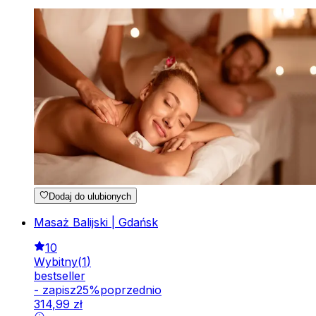
Dodaj do ulubionych
Masaż Balijski | Gdańsk
10
Wybitny
(
1
)
bestseller
-
zapisz
25
%
poprzednio
314
,
99
zł