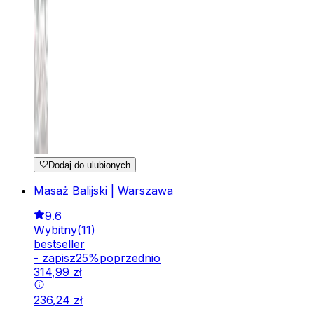
Dodaj do ulubionych
Masaż Balijski | Warszawa
9.6
Wybitny
(
11
)
bestseller
-
zapisz
25
%
poprzednio
314
,
99
zł
236
,
24
zł