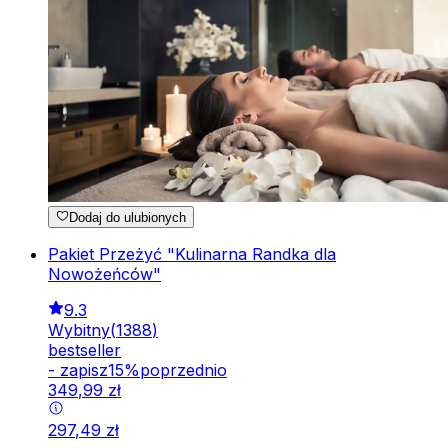
Dodaj do ulubionych
Pakiet Przeżyć "Kulinarna Randka dla
Nowożeńców"
9.3
Wybitny
(
1388
)
bestseller
-
zapisz
15
%
poprzednio
349
,
99
zł
297
,
49
zł