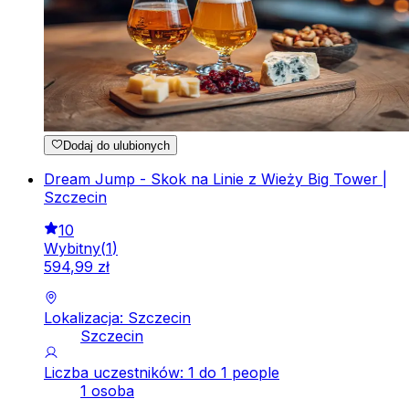
Dodaj do ulubionych
Dream Jump - Skok na Linie z Wieży Big Tower |
Szczecin
10
Wybitny
(
1
)
594
,
99
zł
Lokalizacja: Szczecin
Szczecin
Liczba uczestników: 1 do 1 people
1 osoba