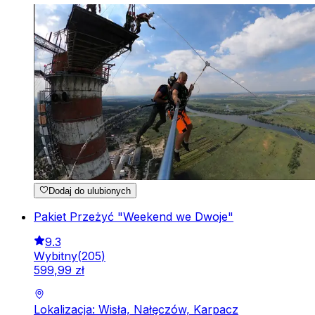
Dodaj do ulubionych
Pakiet Przeżyć "Weekend we Dwoje"
9.3
Wybitny
(
205
)
599
,
99
zł
Lokalizacja: Wisła, Nałęczów, Karpacz