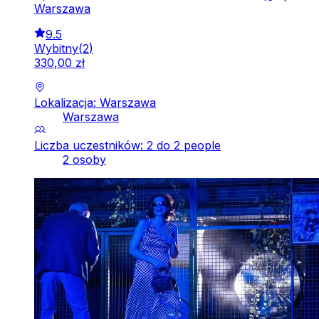
Warszawa
9.5
Wybitny
(
2
)
330
,
00
zł
Lokalizacja: Warszawa
Warszawa
Liczba uczestników: 2 do 2 people
2 osoby