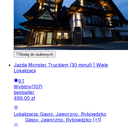
Dodaj do ulubionych
Jazda Monster Truckiem (30 minut) | Wiele
Lokalizacji
9.1
Wybitny
(
107
)
bestseller
499
,
00
zł
Lokalizacja: Gassy, Jaworzno, Rybojedzko
Gassy, Jaworzno, Rybojedzko
(+
1
)