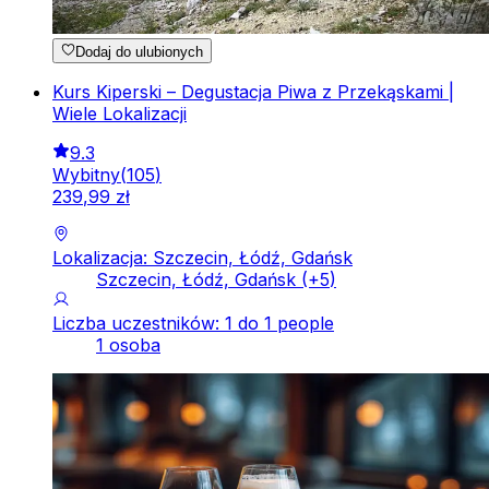
Dodaj do ulubionych
Kurs Kiperski – Degustacja Piwa z Przekąskami |
Wiele Lokalizacji
9.3
Wybitny
(
105
)
239
,
99
zł
Lokalizacja: Szczecin, Łódź, Gdańsk
Szczecin, Łódź, Gdańsk
(+
5
)
Liczba uczestników: 1 do 1 people
1 osoba