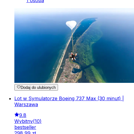
1 osoba
Dodaj do ulubionych
Lot w Symulatorze Boeing 737 Max (30 minut) |
Warszawa
9.8
Wybitny
(
10
)
bestseller
298
,
99
zł