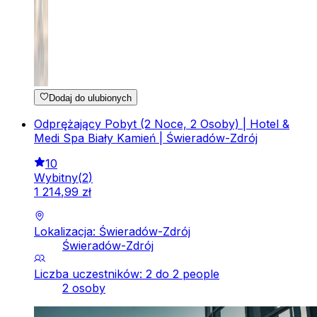
Dodaj do ulubionych
Odprężający Pobyt (2 Noce, 2 Osoby) | Hotel &
Medi Spa Biały Kamień | Świeradów-Zdrój
10
Wybitny
(
2
)
1
214
,
99
zł
Lokalizacja: Świeradów-Zdrój
Świeradów-Zdrój
Liczba uczestników: 2 do 2 people
2 osoby