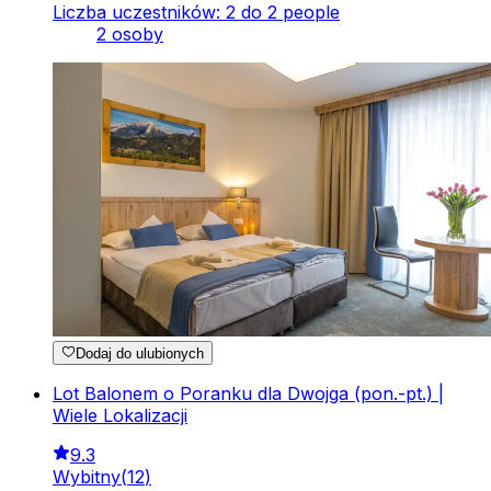
Liczba uczestników: 2 do 2 people
2 osoby
Dodaj do ulubionych
Lot Balonem o Poranku dla Dwojga (pon.-pt.) |
Wiele Lokalizacji
9.3
Wybitny
(
12
)