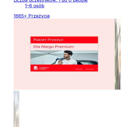
Liczba uczestników: 1 do 6 people
1–6 osób
1665
+
Przeżycia