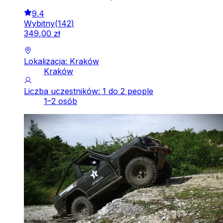
9.4
Wybitny
(
142
)
349
,
00
zł
Lokalizacja: Kraków
Kraków
Liczba uczestników: 1 do 2 people
1–2 osób