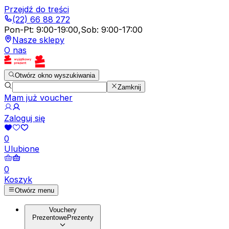
Przejdź do treści
(22) 66 88 272
Pon-Pt
:
9:00-19:00
,
Sob
:
9:00-17:00
Nasze sklepy
O nas
Otwórz okno wyszukiwania
Zamknij
Mam już voucher
Zaloguj się
0
Ulubione
0
Koszyk
Otwórz menu
Vouchery
Prezentowe
Prezenty