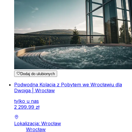
Dodaj do ulubionych
Podwodna Kolacja z Pobytem we Wrocławiu dla
Dwojga | Wrocław
tylko u nas
2
299
,
99
zł
Lokalizacja: Wrocław
Wrocław