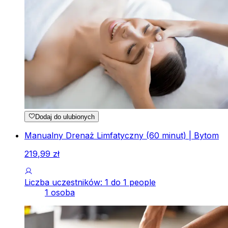
Dodaj do ulubionych
Manualny Drenaż Limfatyczny (60 minut) | Bytom
219
,
99
zł
Liczba uczestników: 1 do 1 people
1 osoba