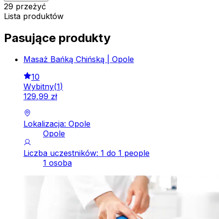
29 przeżyć
Lista produktów
Pasujące produkty
Masaż Bańką Chińską | Opole
10
Wybitny
(
1
)
129
,
99
zł
Lokalizacja: Opole
Opole
Liczba uczestników: 1 do 1 people
1 osoba