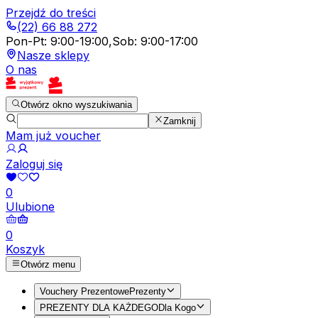
Przejdź do treści
(22) 66 88 272
Pon-Pt
:
9:00-19:00
,
Sob
:
9:00-17:00
Nasze sklepy
O nas
Otwórz okno wyszukiwania
Zamknij
Mam już voucher
Zaloguj się
0
Ulubione
0
Koszyk
Otwórz menu
Vouchery Prezentowe
Prezenty
PREZENTY DLA KAŻDEGO
Dla Kogo