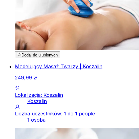
Dodaj do ulubionych
Modelujący Masaż Twarzy | Koszalin
249
,
99
zł
Lokalizacja: Koszalin
Koszalin
Liczba uczestników: 1 do 1 people
1 osoba