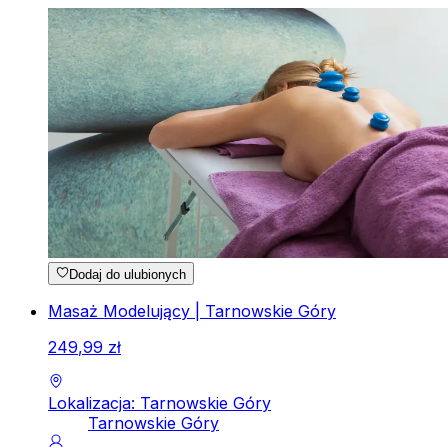
Dodaj do ulubionych
Masaż Modelujący | Tarnowskie Góry
249
,
99
zł
Lokalizacja: Tarnowskie Góry
Tarnowskie Góry