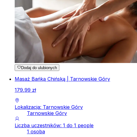
Dodaj do ulubionych
Masaż Bańką Chińską | Tarnowskie Góry
179
,
99
zł
Lokalizacja: Tarnowskie Góry
Tarnowskie Góry
Liczba uczestników: 1 do 1 people
1 osoba