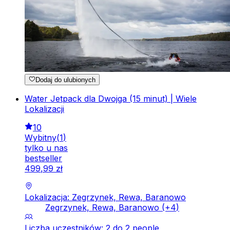
Dodaj do ulubionych
Water Jetpack dla Dwojga (15 minut) | Wiele
Lokalizacji
10
Wybitny
(
1
)
tylko u nas
bestseller
499
,
99
zł
Lokalizacja: Zegrzynek, Rewa, Baranowo
Zegrzynek, Rewa, Baranowo
(+
4
)
Liczba uczestników: 2 do 2 people