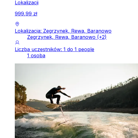
Lokalizacji
999
,
99
zł
Lokalizacja: Zegrzynek, Rewa, Baranowo
Zegrzynek, Rewa, Baranowo
(+
2
)
Liczba uczestników: 1 do 1 people
1 osoba