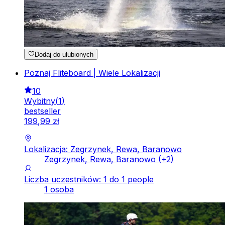
Dodaj do ulubionych
Poznaj Fliteboard | Wiele Lokalizacji
10
Wybitny
(
1
)
bestseller
199
,
99
zł
Lokalizacja: Zegrzynek, Rewa, Baranowo
Zegrzynek, Rewa, Baranowo
(+
2
)
Liczba uczestników: 1 do 1 people
1 osoba