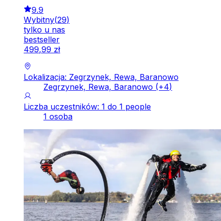
9.9
Wybitny
(
29
)
tylko u nas
bestseller
499
,
99
zł
Lokalizacja: Zegrzynek, Rewa, Baranowo
Zegrzynek, Rewa, Baranowo
(+
4
)
Liczba uczestników: 1 do 1 people
1 osoba