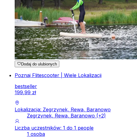
Dodaj do ulubionych
Poznaj Flitescooter | Wiele Lokalizacji
bestseller
199
,
99
zł
Lokalizacja: Zegrzynek, Rewa, Baranowo
Zegrzynek, Rewa, Baranowo
(+
2
)
Liczba uczestników: 1 do 1 people
1 osoba