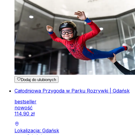
Dodaj do ulubionych
Całodniowa Przygoda w Parku Rozrywki | Gdańsk
bestseller
nowość
114
,
90
zł
Lokalizacja: Gdańsk