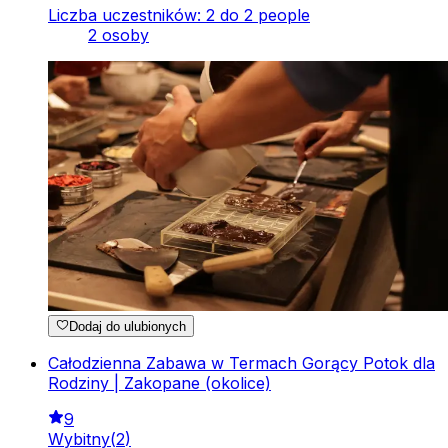
Liczba uczestników: 2 do 2 people
2 osoby
Dodaj do ulubionych
Całodzienna Zabawa w Termach Gorący Potok dla
Rodziny | Zakopane (okolice)
9
Wybitny
(
2
)