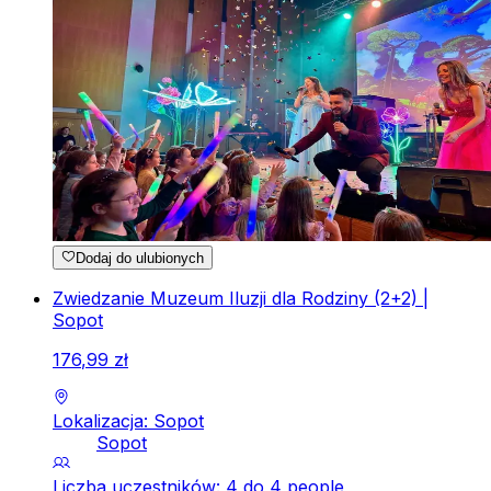
Dodaj do ulubionych
Zwiedzanie Muzeum Iluzji dla Rodziny (2+2) |
Sopot
176
,
99
zł
Lokalizacja: Sopot
Sopot
Liczba uczestników: 4 do 4 people