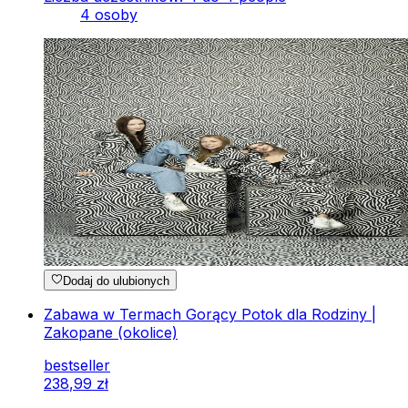
4 osoby
Dodaj do ulubionych
Zabawa w Termach Gorący Potok dla Rodziny |
Zakopane (okolice)
bestseller
238
,
99
zł