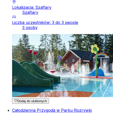
Lokalizacja: Szaflary
Szaflary
Liczba uczestników: 3 do 3 people
3 osoby
Dodaj do ulubionych
Całodzienna Przygoda w Parku Rozrywki