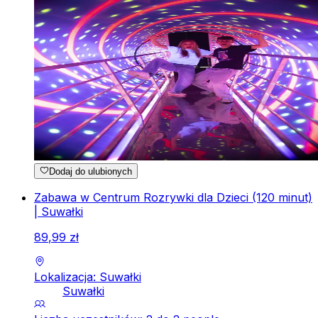
Dodaj do ulubionych
Zabawa w Centrum Rozrywki dla Dzieci (120 minut)
| Suwałki
89
,
99
zł
Lokalizacja: Suwałki
Suwałki