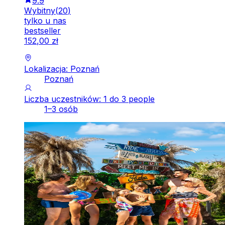
9.9
Wybitny
(
20
)
tylko u nas
bestseller
152
,
00
zł
Lokalizacja: Poznań
Poznań
Liczba uczestników: 1 do 3 people
1–3 osób