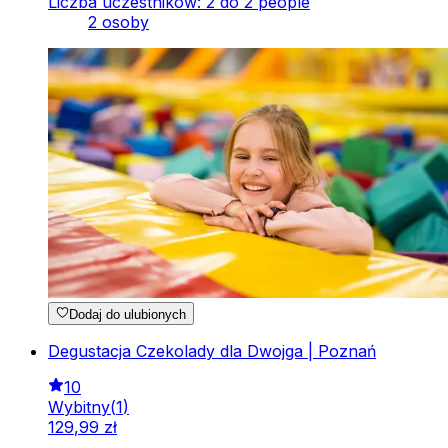
Liczba uczestników: 2 do 2 people
2 osoby
Dodaj do ulubionych
Degustacja Czekolady dla Dwojga | Poznań
10
Wybitny
(
1
)
129
,
99
zł