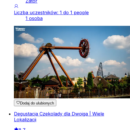
Zator
Liczba uczestników: 1 do 1 people
1 osoba
Dodaj do ulubionych
Degustacja Czekolady dla Dwojga | Wiele
Lokalizacji
8.7