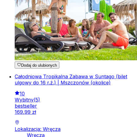
Dodaj do ulubionych
Całodniowa Tropikalna Zabawa w Suntago (bilet
ulgowy do 16 r.ż.) | Mszczonów (okolice)
10
Wybitny
(
5
)
bestseller
169
,
99
zł
Lokalizacja: Wręcza
Wręcza