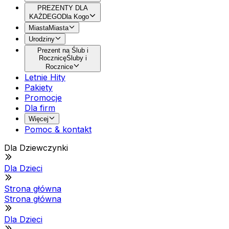
PREZENTY DLA
KAŻDEGO
Dla Kogo
Miasta
Miasta
Urodziny
Prezent na Ślub i
Rocznicę
Śluby i
Rocznice
Letnie Hity
Pakiety
Promocje
Dla firm
Więcej
Pomoc & kontakt
Dla Dziewczynki
Dla Dzieci
Strona główna
Strona główna
Dla Dzieci