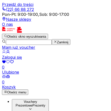
Przejdź do treści
(22) 66 88 272
Pon-Pt
:
9:00-19:00
,
Sob
:
9:00-17:00
Nasze sklepy
O nas
Otwórz okno wyszukiwania
Zamknij
Mam już voucher
Zaloguj się
0
Ulubione
0
Koszyk
Otwórz menu
Vouchery
Prezentowe
Prezenty