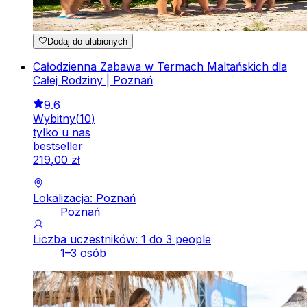
Dodaj do ulubionych
Całodzienna Zabawa w Termach Maltańskich dla
Całej Rodziny | Poznań
9.6
Wybitny
(
10
)
tylko u nas
bestseller
219
,
00
zł
Lokalizacja: Poznań
Poznań
Liczba uczestników: 1 do 3 people
1–3 osób