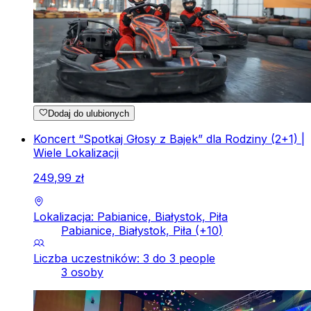
Dodaj do ulubionych
Koncert “Spotkaj Głosy z Bajek” dla Rodziny (2+1) |
Wiele Lokalizacji
249
,
99
zł
Lokalizacja: Pabianice, Białystok, Piła
Pabianice, Białystok, Piła
(+
10
)
Liczba uczestników: 3 do 3 people
3 osoby