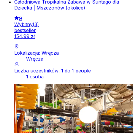
Całodniowa Tropikalna Zabawa w Suntago dla
Dziecka | Mszczonów (okolice)
9
Wybitny
(
3
)
bestseller
154
,
99
zł
Lokalizacja: Wręcza
Wręcza
Liczba uczestników: 1 do 1 people
1 osoba