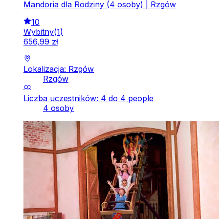
Mandoria dla Rodziny (4 osoby) | Rzgów
10
Wybitny
(
1
)
656
,
99
zł
Lokalizacja: Rzgów
Rzgów
Liczba uczestników: 4 do 4 people
4 osoby