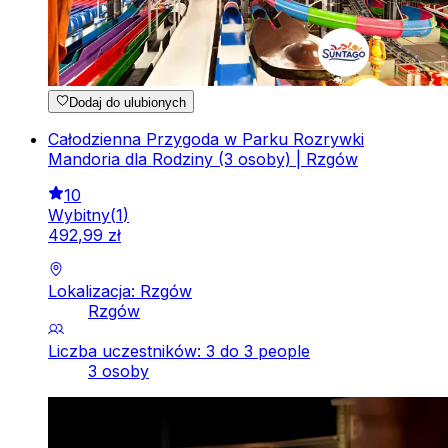
Dodaj do ulubionych
Całodzienna Przygoda w Parku Rozrywki
Mandoria dla Rodziny (3 osoby) | Rzgów
10
Wybitny
(
1
)
492
,
99
zł
Lokalizacja: Rzgów
Rzgów
Liczba uczestników: 3 do 3 people
3 osoby