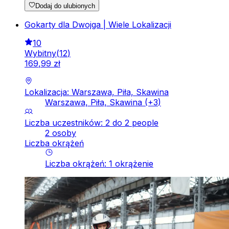
Dodaj do ulubionych
Gokarty dla Dwojga | Wiele Lokalizacji
10
Wybitny
(
12
)
169
,
99
zł
Lokalizacja: Warszawa, Piła, Skawina
Warszawa, Piła, Skawina
(+
3
)
Liczba uczestników: 2 do 2 people
2 osoby
Liczba okrążeń
Liczba okrążeń
:
1
okrążenie