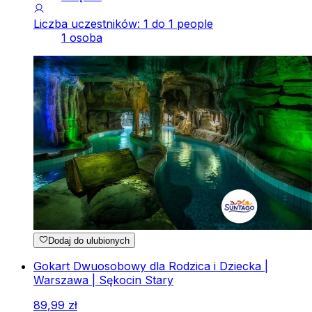
Liczba uczestników: 1 do 1 people
1 osoba
Dodaj do ulubionych
Gokart Dwuosobowy dla Rodzica i Dziecka |
Warszawa | Sękocin Stary
89
,
99
zł