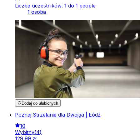
Liczba uczestników: 1 do 1 people
1 osoba
Dodaj do ulubionych
Poznaj Strzelanie dla Dwojga | Łódź
10
Wybitny
(
4
)
129
,
99
zł