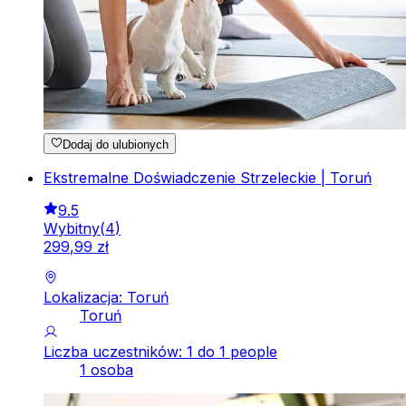
Dodaj do ulubionych
Ekstremalne Doświadczenie Strzeleckie | Toruń
9.5
Wybitny
(
4
)
299
,
99
zł
Lokalizacja: Toruń
Toruń
Liczba uczestników: 1 do 1 people
1 osoba