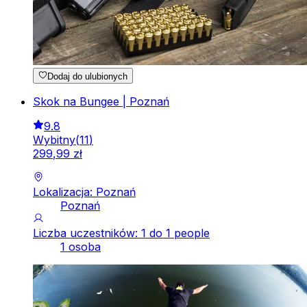
Dodaj do ulubionych
Skok na Bungee | Poznań
9.8
Wybitny
(
11
)
299
,
99
zł
Lokalizacja: Poznań
Poznań
Liczba uczestników: 1 do 1 people
1 osoba