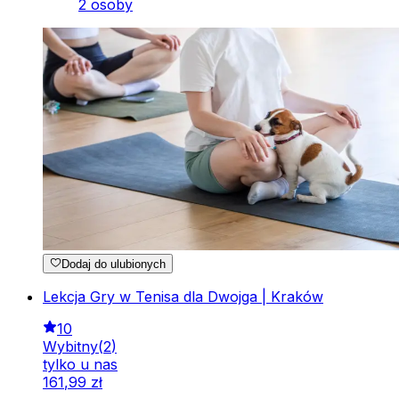
2 osoby
Dodaj do ulubionych
Lekcja Gry w Tenisa dla Dwojga | Kraków
10
Wybitny
(
2
)
tylko u nas
161
,
99
zł