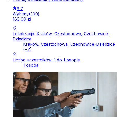
9.7
Wybitny
(
300
)
169
,
99
zł
Lokalizacja: Kraków, Częstochowa, Czechowice-
Dziedzice
Kraków, Częstochowa, Czechowice-Dziedzice
(+
7
)
Liczba uczestników: 1 do 1 people
1 osoba