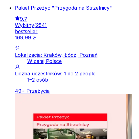
Pakiet Przeżyć "Przygoda na Strzelnicy"
9.7
Wybitny
(
254
)
bestseller
169
,
99
zł
Lokalizacja: Kraków, Łódź, Poznań
W całej Polsce
Liczba uczestników: 1 do 2 people
1–2 osób
49
+
Przeżycia