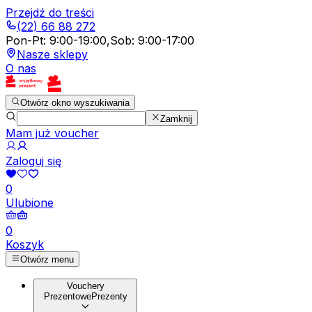
Przejdź do treści
(22) 66 88 272
Pon-Pt
:
9:00-19:00
,
Sob
:
9:00-17:00
Nasze sklepy
O nas
Otwórz okno wyszukiwania
Zamknij
Mam już voucher
Zaloguj się
0
Ulubione
0
Koszyk
Otwórz menu
Vouchery
Prezentowe
Prezenty