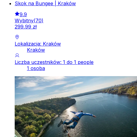
Skok na Bungee | Kraków
9.9
Wybitny
(
70
)
299
,
99
zł
Lokalizacja: Kraków
Kraków
Liczba uczestników: 1 do 1 people
1 osoba