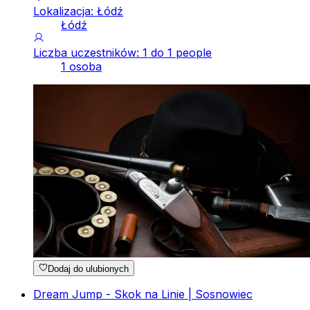
Lokalizacja: Łódź
Łódź
Liczba uczestników: 1 do 1 people
1 osoba
Dodaj do ulubionych
Dream Jump - Skok na Linie | Sosnowiec