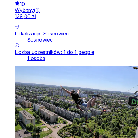
10
Wybitny
(
1
)
139
,
00
zł
Lokalizacja: Sosnowiec
Sosnowiec
Liczba uczestników: 1 do 1 people
1 osoba