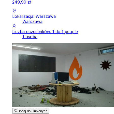
249
,
99
zł
Lokalizacja: Warszawa
Warszawa
Liczba uczestników: 1 do 1 people
1 osoba
Dodaj do ulubionych