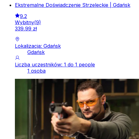
Ekstremalne Doświadczenie Strzeleckie | Gdańsk
9.2
Wybitny
(
9
)
339
,
99
zł
Lokalizacja: Gdańsk
Gdańsk
Liczba uczestników: 1 do 1 people
1 osoba