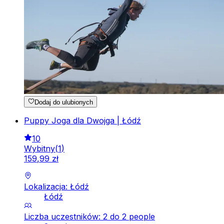
Dodaj do ulubionych
Puppy Joga dla Dwojga | Łódź
10
Wybitny
(
1
)
159
,
99
zł
Lokalizacja: Łódź
Łódź
Liczba uczestników: 2 do 2 people