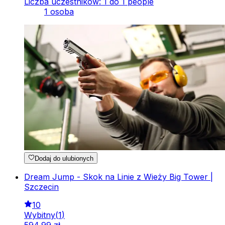
Liczba uczestników: 1 do 1 people
1 osoba
Dodaj do ulubionych
Dream Jump - Skok na Linie z Wieży Big Tower |
Szczecin
10
Wybitny
(
1
)
594
,
99
zł