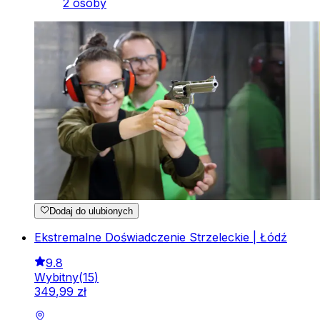
2 osoby
Dodaj do ulubionych
Ekstremalne Doświadczenie Strzeleckie | Łódź
9.8
Wybitny
(
15
)
349
,
99
zł