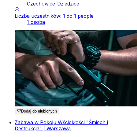
Czechowice-Dziedzice
Liczba uczestników: 1 do 1 people
1 osoba
Dodaj do ulubionych
Zabawa w Pokoju Wściekłości "Śmiech i
Destrukcja" | Warszawa