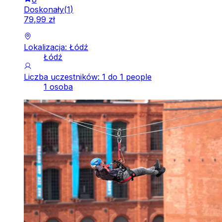
Doskonały
(
1
)
79
,
99
zł
Lokalizacja: Łódź
Łódź
Liczba uczestników: 1 do 1 people
1 osoba