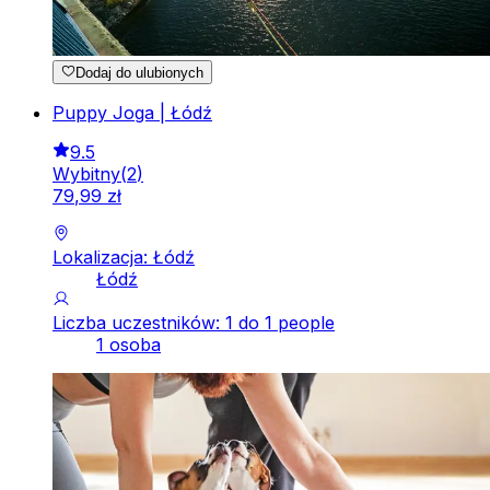
Dodaj do ulubionych
Puppy Joga | Łódź
9.5
Wybitny
(
2
)
79
,
99
zł
Lokalizacja: Łódź
Łódź
Liczba uczestników: 1 do 1 people
1 osoba