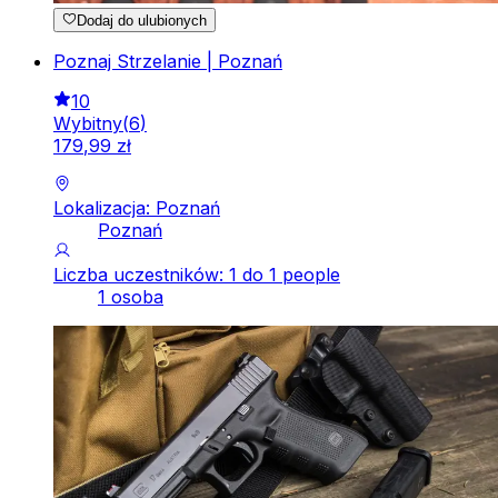
Dodaj do ulubionych
Poznaj Strzelanie | Poznań
10
Wybitny
(
6
)
179
,
99
zł
Lokalizacja: Poznań
Poznań
Liczba uczestników: 1 do 1 people
1 osoba