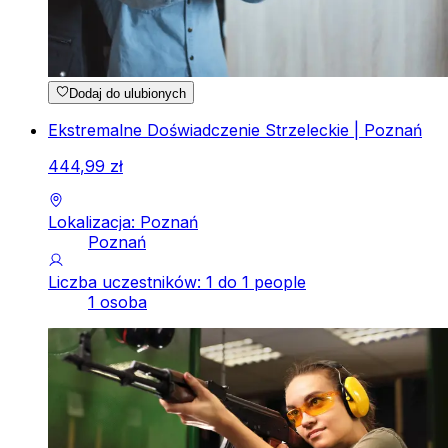
Dodaj do ulubionych
Ekstremalne Doświadczenie Strzeleckie | Poznań
444
,
99
zł
Lokalizacja: Poznań
Poznań
Liczba uczestników: 1 do 1 people
1 osoba