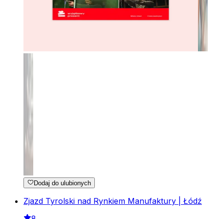
Dodaj do ulubionych
Zjazd Tyrolski nad Rynkiem Manufaktury | Łódź
8