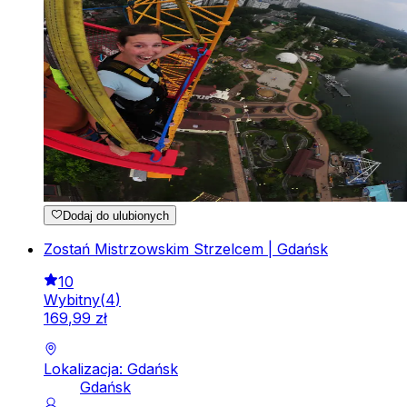
Dodaj do ulubionych
Zostań Mistrzowskim Strzelcem | Gdańsk
10
Wybitny
(
4
)
169
,
99
zł
Lokalizacja: Gdańsk
Gdańsk