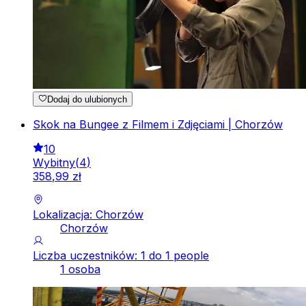
Dodaj do ulubionych
Skok na Bungee z Filmem i Zdjęciami | Chorzów
10
Wybitny
(
4
)
358
,
99
zł
Lokalizacja: Chorzów
Chorzów
Liczba uczestników: 1 do 1 people
1 osoba