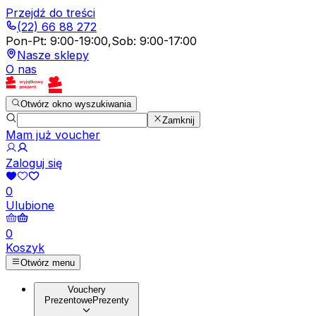
Przejdź do treści
(22) 66 88 272
Pon-Pt
:
9:00-19:00
,
Sob
:
9:00-17:00
Nasze sklepy
O nas
Otwórz okno wyszukiwania
Zamknij
Mam już voucher
Zaloguj się
0
Ulubione
0
Koszyk
Otwórz menu
Vouchery
Prezentowe
Prezenty