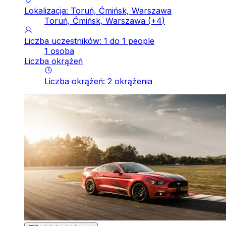
Lokalizacja: Toruń, Ćmińsk, Warszawa
Toruń, Ćmińsk, Warszawa
(+
4
)
Liczba uczestników: 1 do 1 people
1 osoba
Liczba okrążeń
Liczba okrążeń
:
2
okrążenia