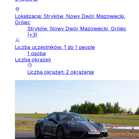
Lokalizacja: Stryków, Nowy Dwór Mazowiecki,
Grójec
Stryków, Nowy Dwór Mazowiecki, Grójec
(+
3
)
Liczba uczestników: 1 do 1 people
1 osoba
Liczba okrążeń
Liczba okrążeń
:
2
okrążenia