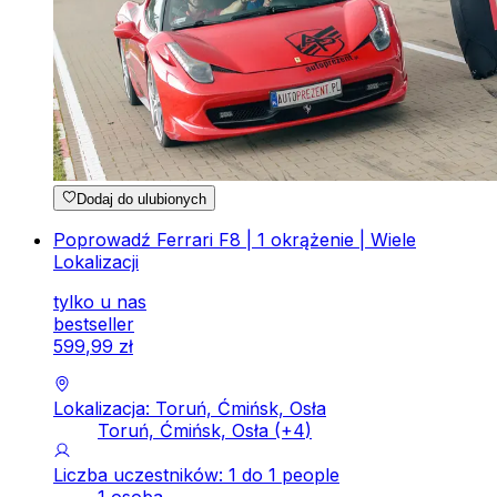
Dodaj do ulubionych
Poprowadź Ferrari F8 | 1 okrążenie | Wiele
Lokalizacji
tylko u nas
bestseller
599
,
99
zł
Lokalizacja: Toruń, Ćmińsk, Osła
Toruń, Ćmińsk, Osła
(+
4
)
Liczba uczestników: 1 do 1 people
1 osoba