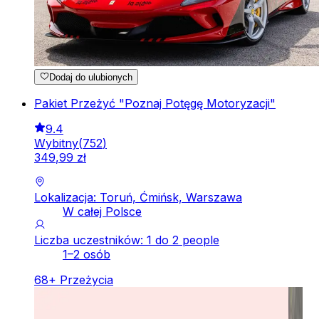
Dodaj do ulubionych
Pakiet Przeżyć "Poznaj Potęgę Motoryzacji"
9.4
Wybitny
(
752
)
349
,
99
zł
Lokalizacja: Toruń, Ćmińsk, Warszawa
W całej Polsce
Liczba uczestników: 1 do 2 people
1–2 osób
68
+
Przeżycia