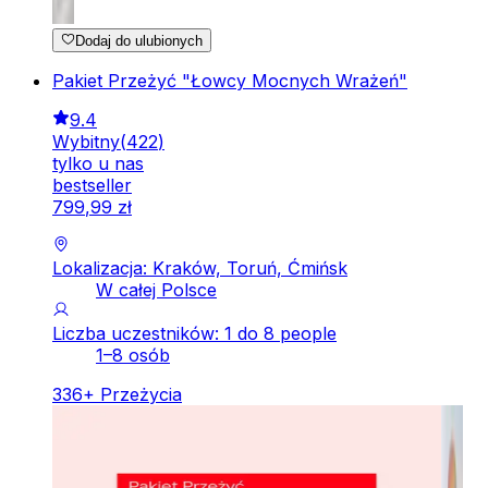
Dodaj do ulubionych
Pakiet Przeżyć "Łowcy Mocnych Wrażeń"
9.4
Wybitny
(
422
)
tylko u nas
bestseller
799
,
99
zł
Lokalizacja: Kraków, Toruń, Ćmińsk
W całej Polsce
Liczba uczestników: 1 do 8 people
1–8 osób
336
+
Przeżycia