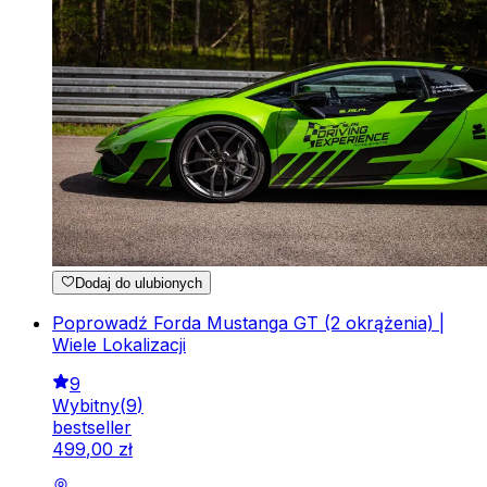
Dodaj do ulubionych
Poprowadź Forda Mustanga GT (2 okrążenia) |
Wiele Lokalizacji
9
Wybitny
(
9
)
bestseller
499
,
00
zł