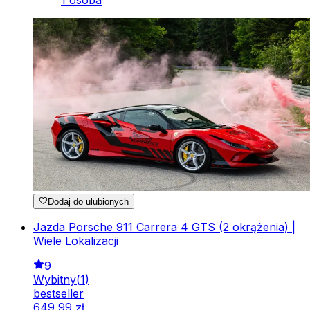
Dodaj do ulubionych
Jazda Porsche 911 Carrera 4 GTS (2 okrążenia) |
Wiele Lokalizacji
9
Wybitny
(
1
)
bestseller
649
,
99
zł