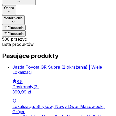
Ocena
Wyróżnienia
Filtrowanie
Filtrowanie
500 przeżyć
Lista produktów
Pasujące produkty
Jazda Toyota GR Supra (2 okrążenia) | Wiele
Lokalizacji
8.5
Doskonały
(
2
)
399
,
99
zł
Lokalizacja: Stryków, Nowy Dwór Mazowiecki,
Grójec