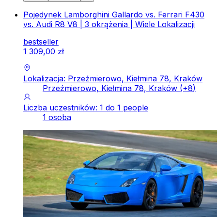
Pojedynek Lamborghini Gallardo vs. Ferrari F430
vs. Audi R8 V8 | 3 okrążenia | Wiele Lokalizacji
bestseller
1
309
,
00
zł
Lokalizacja: Przeźmierowo, Kiełmina 78, Kraków
Przeźmierowo, Kiełmina 78, Kraków
(+
8
)
Liczba uczestników: 1 do 1 people
1 osoba