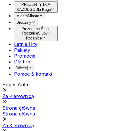
PREZENTY DLA
KAŻDEGO
Dla Kogo
Miasta
Miasta
Urodziny
Prezent na Ślub i
Rocznicę
Śluby i
Rocznice
Letnie Hity
Pakiety
Promocje
Dla firm
Więcej
Pomoc & kontakt
Super Auta
Za Kierownicą
Strona główna
Strona główna
Za Kierownicą