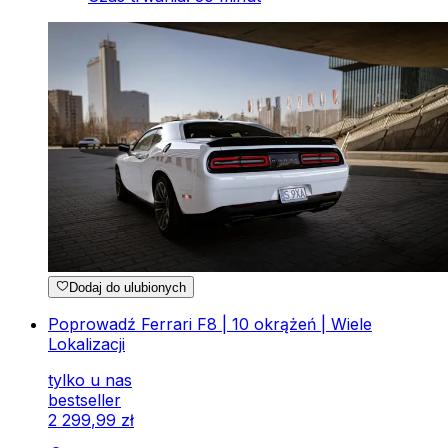
Dodaj do ulubionych
Poprowadź Ferrari F8 | 10 okrążeń | Wiele
Lokalizacji
tylko u nas
bestseller
2
299
,
99
zł