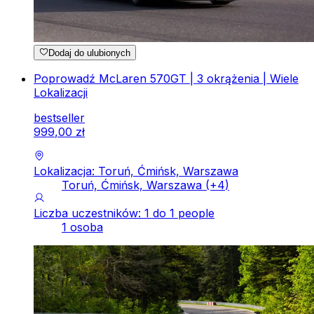
Dodaj do ulubionych
Poprowadź McLaren 570GT | 3 okrążenia | Wiele
Lokalizacji
bestseller
999
,
00
zł
Lokalizacja: Toruń, Ćmińsk, Warszawa
Toruń, Ćmińsk, Warszawa
(+
4
)
Liczba uczestników: 1 do 1 people
1 osoba