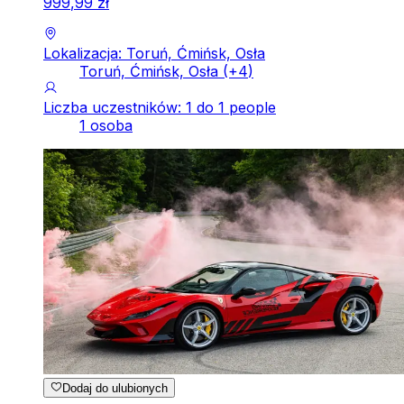
999
,
99
zł
Lokalizacja: Toruń, Ćmińsk, Osła
Toruń, Ćmińsk, Osła
(+
4
)
Liczba uczestników: 1 do 1 people
1 osoba
Dodaj do ulubionych