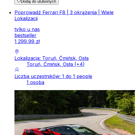
Dodaj do ulubionych
Poprowadź Ferrari F8 | 3 okrążenia | Wiele
Lokalizacji
tylko u nas
bestseller
1
299
,
99
zł
Lokalizacja: Toruń, Ćmińsk, Osła
Toruń, Ćmińsk, Osła
(+
4
)
Liczba uczestników: 1 do 1 people
1 osoba