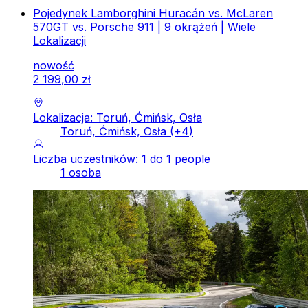
Pojedynek Lamborghini Huracán vs. McLaren
570GT vs. Porsche 911 | 9 okrążeń | Wiele
Lokalizacji
nowość
2
199
,
00
zł
Lokalizacja: Toruń, Ćmińsk, Osła
Toruń, Ćmińsk, Osła
(+
4
)
Liczba uczestników: 1 do 1 people
1 osoba