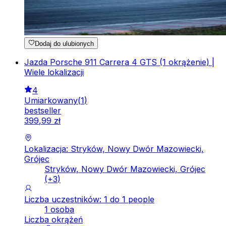
Dodaj do ulubionych
Jazda Porsche 911 Carrera 4 GTS (1 okrążenie) |
Wiele lokalizacji
4
Umiarkowany
(
1
)
bestseller
399
,
99
zł
Lokalizacja: Stryków, Nowy Dwór Mazowiecki,
Grójec
Stryków, Nowy Dwór Mazowiecki, Grójec
(+
3
)
Liczba uczestników: 1 do 1 people
1 osoba
Liczba okrążeń