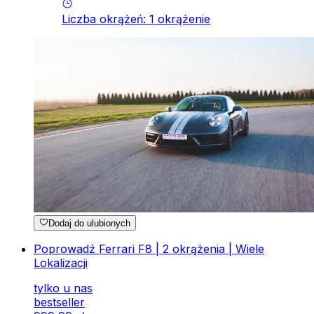
Liczba okrążeń
:
1
okrążenie
Dodaj do ulubionych
Poprowadź Ferrari F8 | 2 okrążenia | Wiele
Lokalizacji
tylko u nas
bestseller