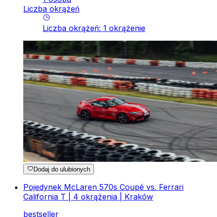
Liczba okrążeń
Liczba okrążeń
:
1
okrążenie
Dodaj do ulubionych
Pojedynek McLaren 570s Coupé vs. Ferrari
California T | 4 okrążenia | Kraków
bestseller