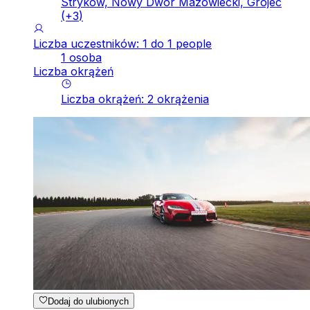
Stryków, Nowy Dwór Mazowiecki, Grójec
(+
3
)
Liczba uczestników: 1 do 1 people
1 osoba
Liczba okrążeń
Liczba okrążeń
:
2
okrążenia
Dodaj do ulubionych