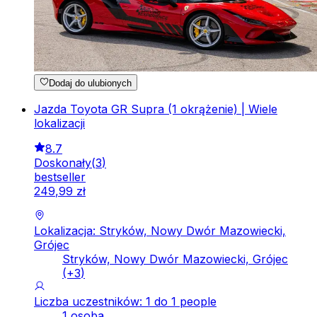
Dodaj do ulubionych
Jazda Toyota GR Supra (1 okrążenie) | Wiele
lokalizacji
8.7
Doskonały
(
3
)
bestseller
249
,
99
zł
Lokalizacja: Stryków, Nowy Dwór Mazowiecki,
Grójec
Stryków, Nowy Dwór Mazowiecki, Grójec
(+
3
)
Liczba uczestników: 1 do 1 people
1 osoba