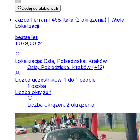
Dodaj do ulubionych
Jazda Ferrari F458 Italia (2 okrążenia) | Wiele
Lokalizacji
bestseller
1
079
,
00
zł
Lokalizacja: Osła, Pobiedziska, Kraków
Osła, Pobiedziska, Kraków
(+
12
)
Liczba uczestników: 1 do 1 people
1 osoba
Liczba okrążeń
Liczba okrążeń
:
2
okrążenia