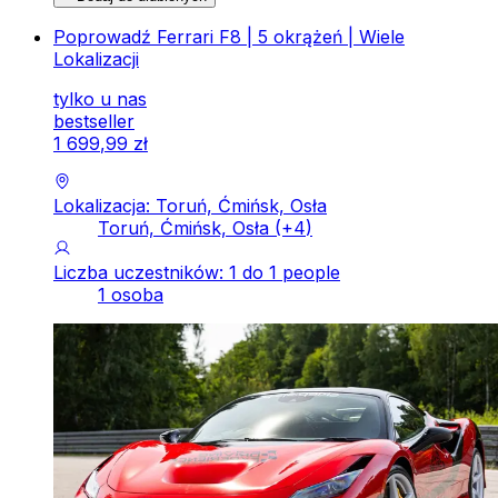
Poprowadź Ferrari F8 | 5 okrążeń | Wiele
Lokalizacji
tylko u nas
bestseller
1
699
,
99
zł
Lokalizacja: Toruń, Ćmińsk, Osła
Toruń, Ćmińsk, Osła
(+
4
)
Liczba uczestników: 1 do 1 people
1 osoba