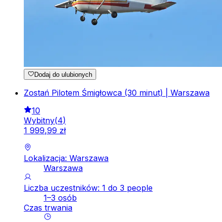
Dodaj do ulubionych
Zostań Pilotem Śmigłowca (30 minut) | Warszawa
10
Wybitny
(
4
)
1
999
,
99
zł
Lokalizacja: Warszawa
Warszawa
Liczba uczestników: 1 do 3 people
1–3 osób
Czas trwania