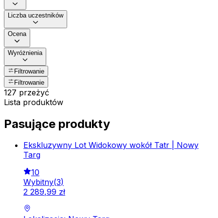
Liczba uczestników
Ocena
Wyróżnienia
Filtrowanie
Filtrowanie
127 przeżyć
Lista produktów
Pasujące produkty
Ekskluzywny Lot Widokowy wokół Tatr | Nowy
Targ
10
Wybitny
(
3
)
2
289
,
99
zł