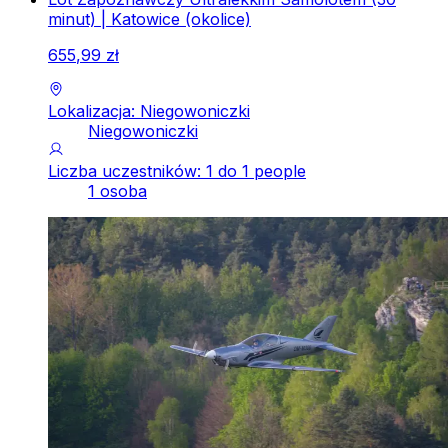
minut) | Katowice (okolice)
655
,
99
zł
Lokalizacja: Niegowoniczki
Niegowoniczki
Liczba uczestników: 1 do 1 people
1 osoba