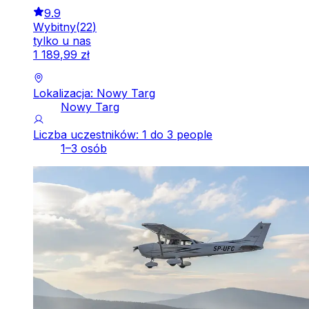
9.9
Wybitny
(
22
)
tylko u nas
1
189
,
99
zł
Lokalizacja: Nowy Targ
Nowy Targ
Liczba uczestników: 1 do 3 people
1–3 osób