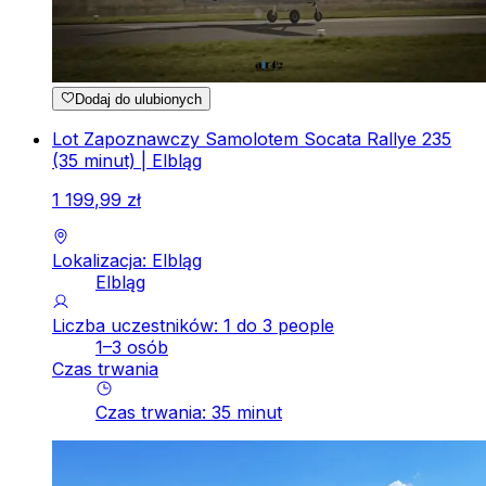
Dodaj do ulubionych
Lot Zapoznawczy Samolotem Socata Rallye 235
(35 minut) | Elbląg
1
199
,
99
zł
Lokalizacja: Elbląg
Elbląg
Liczba uczestników: 1 do 3 people
1–3 osób
Czas trwania
Czas trwania
:
35
minut