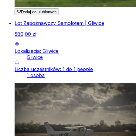
Dodaj do ulubionych
Lot Zapoznawczy Samolotem | Gliwice
580
,
00
zł
Lokalizacja: Gliwice
Gliwice
Liczba uczestników: 1 do 1 people
1 osoba