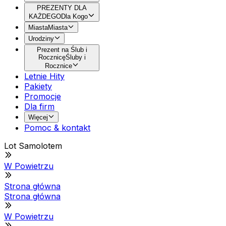
PREZENTY DLA
KAŻDEGO
Dla Kogo
Miasta
Miasta
Urodziny
Prezent na Ślub i
Rocznicę
Śluby i
Rocznice
Letnie Hity
Pakiety
Promocje
Dla firm
Więcej
Pomoc & kontakt
Lot Samolotem
W Powietrzu
Strona główna
Strona główna
W Powietrzu