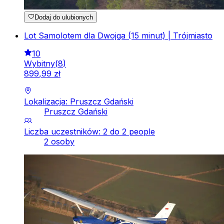
Dodaj do ulubionych
Lot Samolotem dla Dwojga (15 minut) | Trójmiasto
10
Wybitny
(
8
)
899
,
99
zł
Lokalizacja: Pruszcz Gdański
Pruszcz Gdański
Liczba uczestników: 2 do 2 people
2 osoby