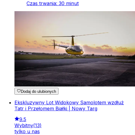
Czas trwania
:
30
minut
Dodaj do ulubionych
Ekskluzywny Lot Widokowy Samolotem wzdłuż
Tatr i Przełomem Białki | Nowy Targ
9.5
Wybitny
(
13
)
tylko u nas