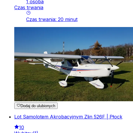
1 osoba
Czas trwania
Czas trwania
:
20
minut
Dodaj do ulubionych
Lot Samolotem Akrobacyjnym Zlin 526F | Płock
10