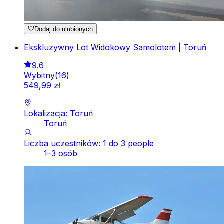
Dodaj do ulubionych
Ekskluzywny Lot Widokowy Samolotem | Toruń
9.6
Wybitny
(
16
)
549
,
99
zł
Lokalizacja: Toruń
Toruń
Liczba uczestników: 1 do 3 people
1–3 osób