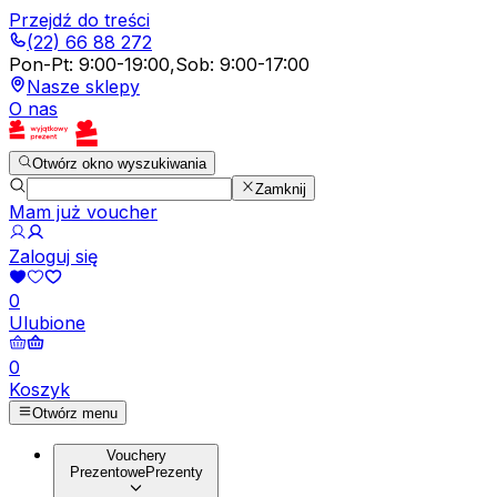
Przejdź do treści
(22) 66 88 272
Pon-Pt
:
9:00-19:00
,
Sob
:
9:00-17:00
Nasze sklepy
O nas
Otwórz okno wyszukiwania
Zamknij
Mam już voucher
Zaloguj się
0
Ulubione
0
Koszyk
Otwórz menu
Vouchery
Prezentowe
Prezenty