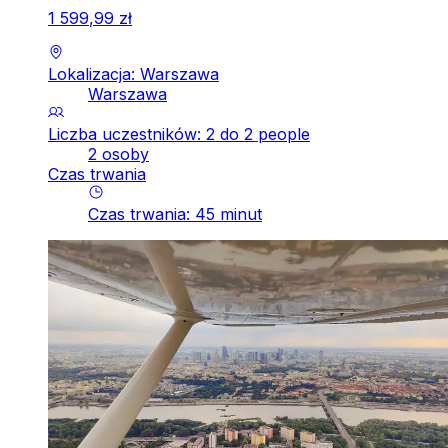
1
599
,
99
zł
Lokalizacja: Warszawa
Warszawa
Liczba uczestników: 2 do 2 people
2 osoby
Czas trwania
Czas trwania
:
45
minut