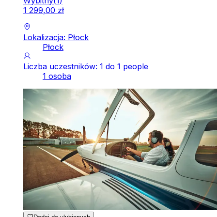
Wybitny
(
1
)
1
299
,
00
zł
Lokalizacja: Płock
Płock
Liczba uczestników: 1 do 1 people
1 osoba