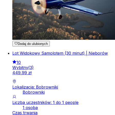
Dodaj do ulubionych
Lot Widokowy Samolotem (30 minut) | Nieborów
10
Wybitny
(
3
)
449
,
99
zł
Lokalizacja: Bobrowniki
Bobrowniki
Liczba uczestników: 1 do 1 people
1 osoba
Czas trwania