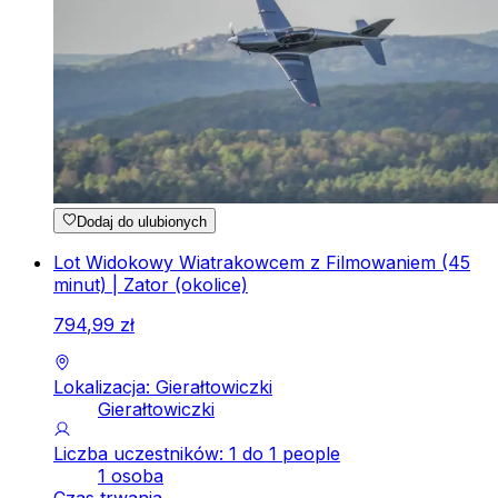
Dodaj do ulubionych
Lot Widokowy Wiatrakowcem z Filmowaniem (45
minut) | Zator (okolice)
794
,
99
zł
Lokalizacja: Gierałtowiczki
Gierałtowiczki
Liczba uczestników: 1 do 1 people
1 osoba
Czas trwania