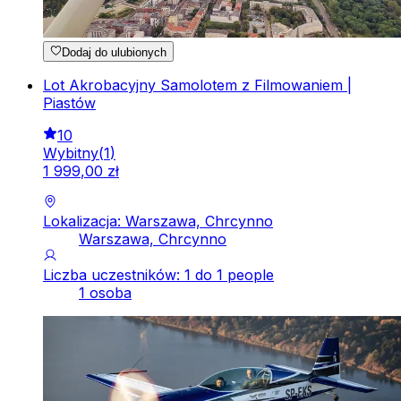
Dodaj do ulubionych
Lot Akrobacyjny Samolotem z Filmowaniem |
Piastów
10
Wybitny
(
1
)
1
999
,
00
zł
Lokalizacja: Warszawa, Chrcynno
Warszawa, Chrcynno
Liczba uczestników: 1 do 1 people
1 osoba