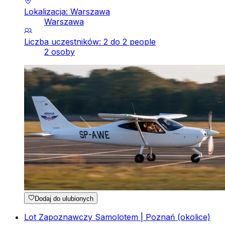
Lokalizacja: Warszawa
Warszawa
Liczba uczestników: 2 do 2 people
2 osoby
Dodaj do ulubionych
Lot Zapoznawczy Samolotem | Poznań (okolice)