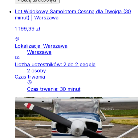
Dodaj do ulubionych
Lot Widokowy Samolotem Cessną dla Dwojga (30
minut) | Warszawa
1
199
,
99
zł
Lokalizacja: Warszawa
Warszawa
Liczba uczestników: 2 do 2 people
2 osoby
Czas trwania
Czas trwania
:
30
minut