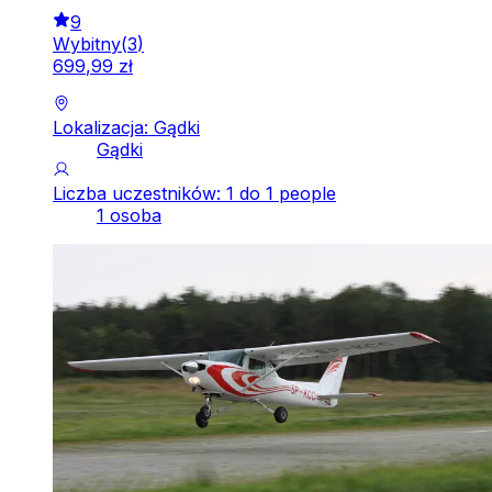
9
Wybitny
(
3
)
699
,
99
zł
Lokalizacja: Gądki
Gądki
Liczba uczestników: 1 do 1 people
1 osoba