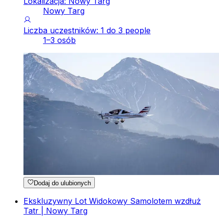
Lokalizacja: Nowy Targ
Nowy Targ
Liczba uczestników: 1 do 3 people
1–3 osób
Dodaj do ulubionych
Ekskluzywny Lot Widokowy Samolotem wzdłuż
Tatr | Nowy Targ