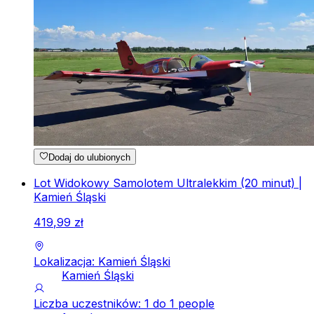
Dodaj do ulubionych
Lot Widokowy Samolotem Ultralekkim (20 minut) |
Kamień Śląski
419
,
99
zł
Lokalizacja: Kamień Śląski
Kamień Śląski
Liczba uczestników: 1 do 1 people