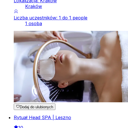
Lokalizacja: Kraków
Kraków
Liczba uczestników: 1 do 1 people
1 osoba
Dodaj do ulubionych
Rytuał Head SPA | Leszno
10