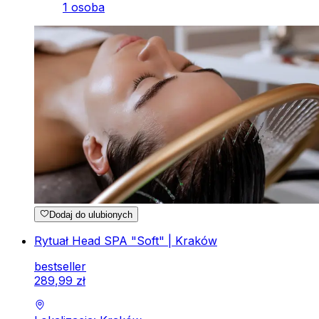
1 osoba
Dodaj do ulubionych
Rytuał Head SPA "Soft" | Kraków
bestseller
289
,
99
zł