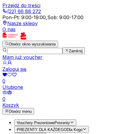
Przejdź do treści
(22) 66 88 272
Pon-Pt
:
9:00-19:00
,
Sob
:
9:00-17:00
Nasze sklepy
O nas
Otwórz okno wyszukiwania
Zamknij
Mam już voucher
Zaloguj się
0
Ulubione
0
Koszyk
Otwórz menu
Vouchery Prezentowe
Prezenty
PREZENTY DLA KAŻDEGO
Dla Kogo