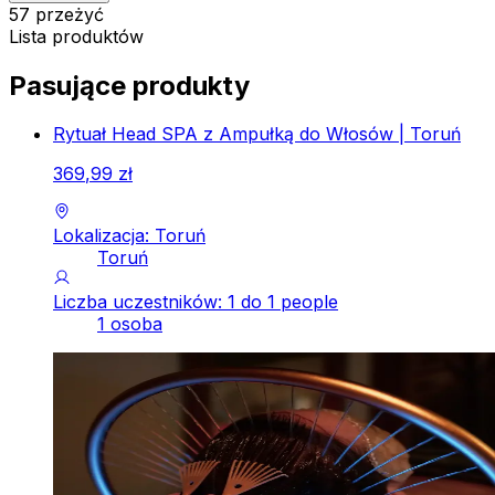
57 przeżyć
Lista produktów
Pasujące produkty
Rytuał Head SPA z Ampułką do Włosów | Toruń
369
,
99
zł
Lokalizacja: Toruń
Toruń
Liczba uczestników: 1 do 1 people
1 osoba