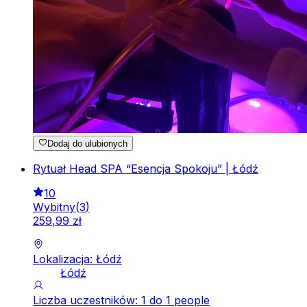
Dodaj do ulubionych
Rytuał Head SPA “Esencja Spokoju” | Łódź
10
Wybitny
(
3
)
259
,
99
zł
Lokalizacja: Łódź
Łódź
Liczba uczestników: 1 do 1 people