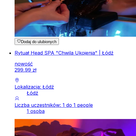
Dodaj do ulubionych
Rytuał Head SPA "Chwila Ukojenia" | Łódź
nowość
299
,
99
zł
Lokalizacja: Łódź
Łódź
Liczba uczestników: 1 do 1 people
1 osoba