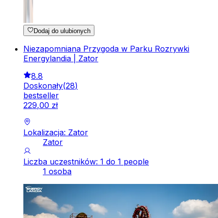
Dodaj do ulubionych
Niezapomniana Przygoda w Parku Rozrywki
Energylandia | Zator
8.8
Doskonały
(
28
)
bestseller
229
,
00
zł
Lokalizacja: Zator
Zator
Liczba uczestników: 1 do 1 people
1 osoba