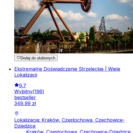
Dodaj do ulubionych
Ekstremalne Doświadczenie Strzeleckie | Wiele
Lokalizacji
9.7
Wybitny
(
196
)
bestseller
349
,
99
zł
Lokalizacja: Kraków, Częstochowa, Czechowice-
Dziedzice
Kraków, Częstochowa, Czechowice-Dziedzice