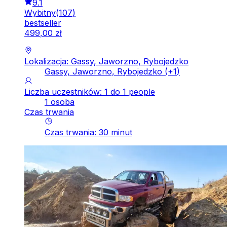
9.1
Wybitny
(
107
)
bestseller
499
,
00
zł
Lokalizacja: Gassy, Jaworzno, Rybojedzko
Gassy, Jaworzno, Rybojedzko
(+
1
)
Liczba uczestników: 1 do 1 people
1 osoba
Czas trwania
Czas trwania
:
30
minut