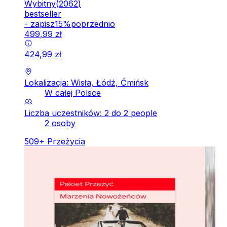
Wybitny
(
2062
)
bestseller
-
zapisz
15
%
poprzednio
499
,
99
zł
424
,
99
zł
Lokalizacja: Wisła, Łódź, Ćmińsk
W całej Polsce
Liczba uczestników: 2 do 2 people
2 osoby
509
+
Przeżycia