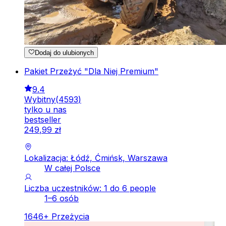
Dodaj do ulubionych
Pakiet Przeżyć "Dla Niej Premium"
9.4
Wybitny
(
4593
)
tylko u nas
bestseller
249
,
99
zł
Lokalizacja: Łódź, Ćmińsk, Warszawa
W całej Polsce
Liczba uczestników: 1 do 6 people
1–6 osób
1646
+
Przeżycia