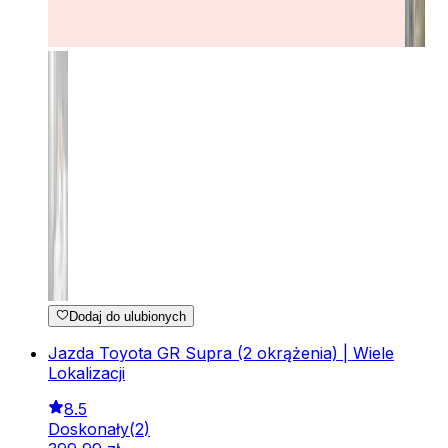
Dodaj do ulubionych
Jazda Toyota GR Supra (2 okrążenia) | Wiele
Lokalizacji
8.5
Doskonały
(
2
)