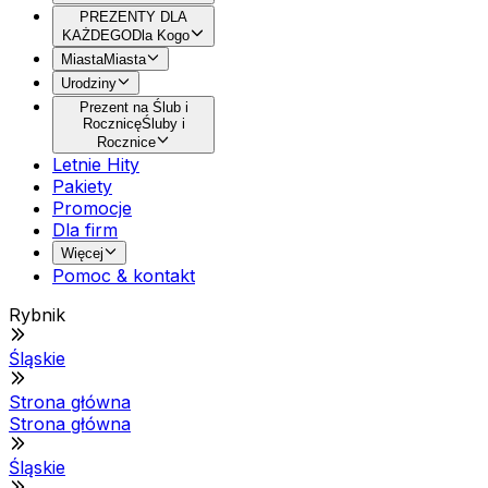
PREZENTY DLA
KAŻDEGO
Dla Kogo
Miasta
Miasta
Urodziny
Prezent na Ślub i
Rocznicę
Śluby i
Rocznice
Letnie Hity
Pakiety
Promocje
Dla firm
Więcej
Pomoc & kontakt
Rybnik
Śląskie
Strona główna
Strona główna
Śląskie