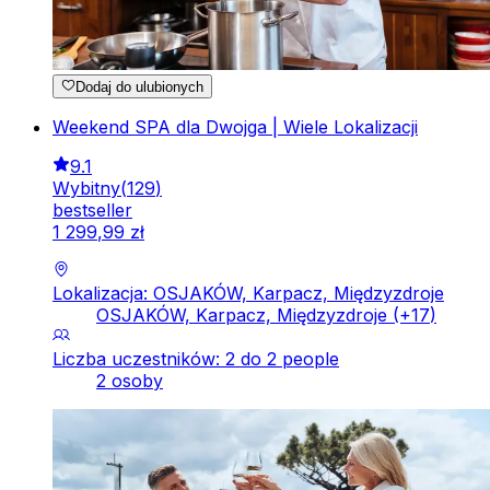
Dodaj do ulubionych
Weekend SPA dla Dwojga | Wiele Lokalizacji
9.1
Wybitny
(
129
)
bestseller
1
299
,
99
zł
Lokalizacja: OSJAKÓW, Karpacz, Międzyzdroje
OSJAKÓW, Karpacz, Międzyzdroje
(+
17
)
Liczba uczestników: 2 do 2 people
2 osoby