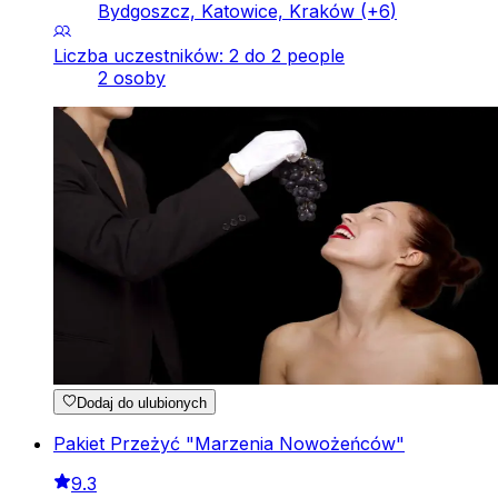
Bydgoszcz, Katowice, Kraków
(+
6
)
Liczba uczestników: 2 do 2 people
2 osoby
Dodaj do ulubionych
Pakiet Przeżyć "Marzenia Nowożeńców"
9.3