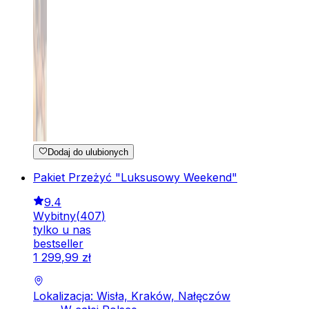
Dodaj do ulubionych
Pakiet Przeżyć "Luksusowy Weekend"
9.4
Wybitny
(
407
)
tylko u nas
bestseller
1
299
,
99
zł
Lokalizacja: Wisła, Kraków, Nałęczów