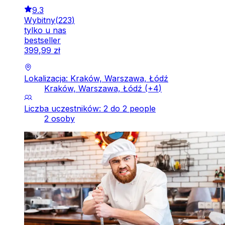
9.3
Wybitny
(
223
)
tylko u nas
bestseller
399
,
99
zł
Lokalizacja: Kraków, Warszawa, Łódź
Kraków, Warszawa, Łódź
(+
4
)
Liczba uczestników: 2 do 2 people
2 osoby