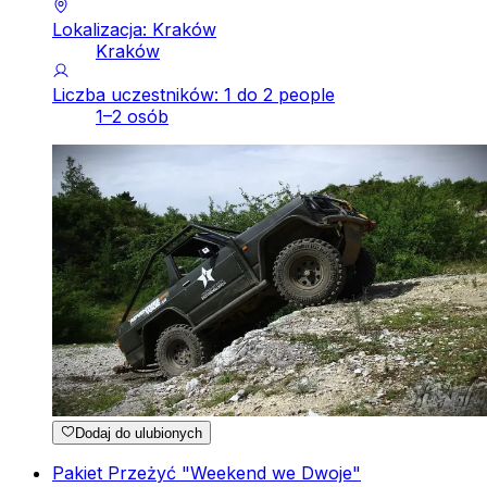
Lokalizacja: Kraków
Kraków
Liczba uczestników: 1 do 2 people
1–2 osób
Dodaj do ulubionych
Pakiet Przeżyć "Weekend we Dwoje"