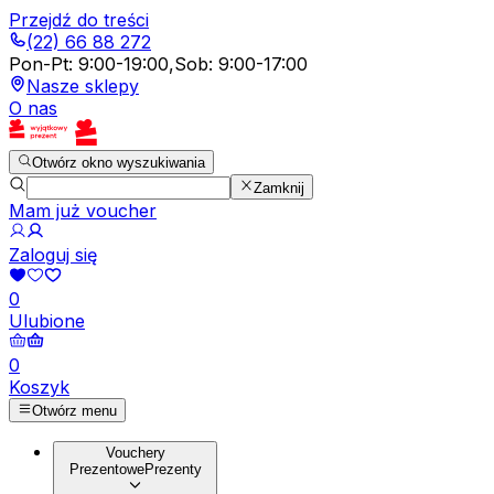
Przejdź do treści
(22) 66 88 272
Pon-Pt
:
9:00-19:00
,
Sob
:
9:00-17:00
Nasze sklepy
O nas
Otwórz okno wyszukiwania
Zamknij
Mam już voucher
Zaloguj się
0
Ulubione
0
Koszyk
Otwórz menu
Vouchery
Prezentowe
Prezenty