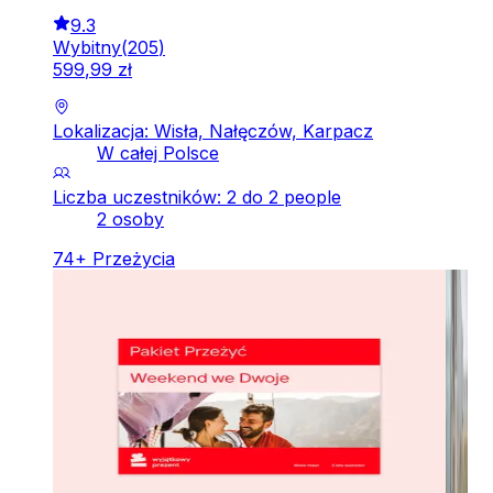
9.3
Wybitny
(
205
)
599
,
99
zł
Lokalizacja: Wisła, Nałęczów, Karpacz
W całej Polsce
Liczba uczestników: 2 do 2 people
2 osoby
74
+
Przeżycia