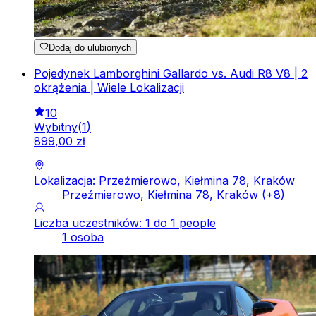
Dodaj do ulubionych
Pojedynek Lamborghini Gallardo vs. Audi R8 V8 | 2
okrążenia | Wiele Lokalizacji
10
Wybitny
(
1
)
899
,
00
zł
Lokalizacja: Przeźmierowo, Kiełmina 78, Kraków
Przeźmierowo, Kiełmina 78, Kraków
(+
8
)
Liczba uczestników: 1 do 1 people
1 osoba