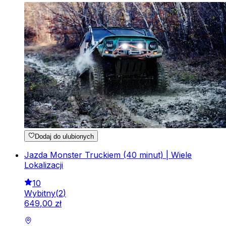
Dodaj do ulubionych
Jazda Monster Truckiem (40 minut) | Wiele
Lokalizacji
10
Wybitny
(
2
)
649
,
00
zł