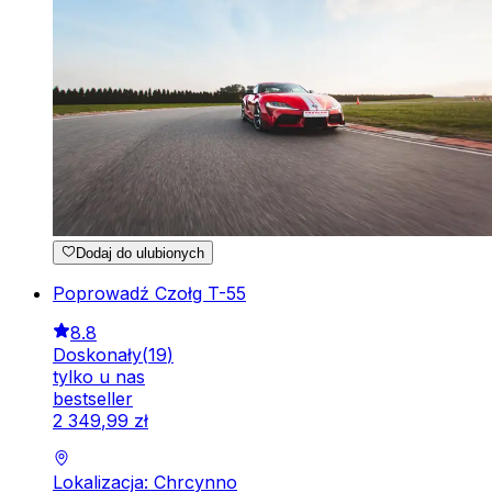
Dodaj do ulubionych
Poprowadź Czołg T-55
8.8
Doskonały
(
19
)
tylko u nas
bestseller
2
349
,
99
zł
Lokalizacja: Chrcynno