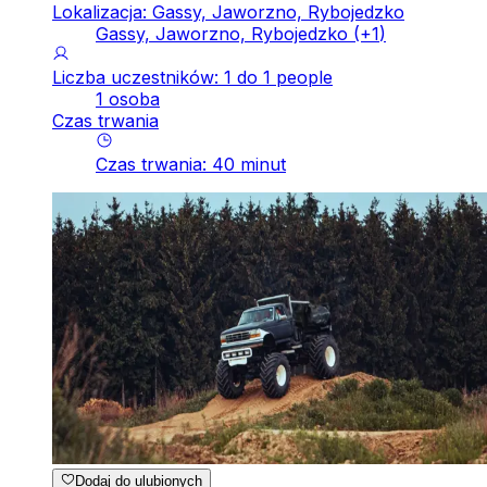
Lokalizacja: Gassy, Jaworzno, Rybojedzko
Gassy, Jaworzno, Rybojedzko
(+
1
)
Liczba uczestników: 1 do 1 people
1 osoba
Czas trwania
Czas trwania
:
40
minut
Dodaj do ulubionych