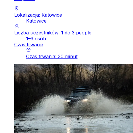
Lokalizacja: Katowice
Katowice
Liczba uczestników: 1 do 3 people
1–3 osób
Czas trwania
Czas trwania
:
30
minut