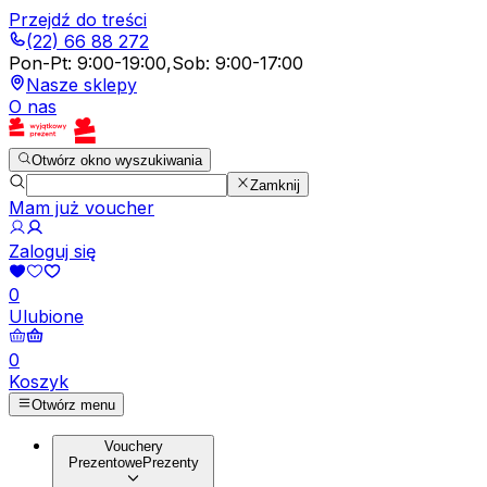
Przejdź do treści
(22) 66 88 272
Pon-Pt
:
9:00-19:00
,
Sob
:
9:00-17:00
Nasze sklepy
O nas
Otwórz okno wyszukiwania
Zamknij
Mam już voucher
Zaloguj się
0
Ulubione
0
Koszyk
Otwórz menu
Vouchery
Prezentowe
Prezenty