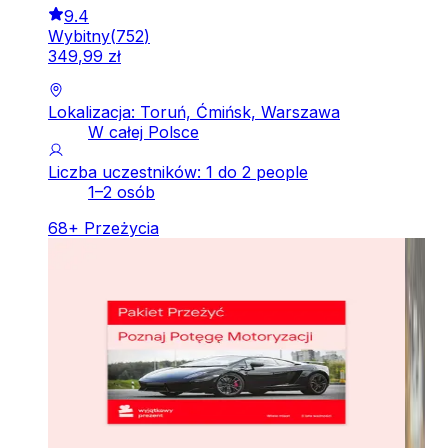
9.4
Wybitny
(
752
)
349
,
99
zł
Lokalizacja: Toruń, Ćmińsk, Warszawa
W całej Polsce
Liczba uczestników: 1 do 2 people
1–2 osób
68
+
Przeżycia