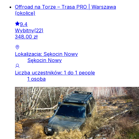
Offroad na Torze – Trasa PRO | Warszawa
(okolice)
9.4
Wybitny
(
22
)
348
,
00
zł
Lokalizacja: Sękocin Nowy
Sękocin Nowy
Liczba uczestników: 1 do 1 people
1 osoba