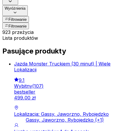
Wyróżnienia
Filtrowanie
Filtrowanie
923 przeżycia
Lista produktów
Pasujące produkty
Jazda Monster Truckiem (30 minut) | Wiele
Lokalizacji
9.1
Wybitny
(
107
)
bestseller
499
,
00
zł
Lokalizacja: Gassy, Jaworzno, Rybojedzko
Gassy, Jaworzno, Rybojedzko
(+
1
)