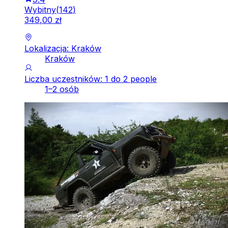
Wybitny
(
142
)
349
,
00
zł
Lokalizacja: Kraków
Kraków
Liczba uczestników: 1 do 2 people
1–2 osób