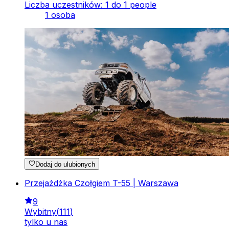
Liczba uczestników: 1 do 1 people
1 osoba
Dodaj do ulubionych
Przejażdżka Czołgiem T-55 | Warszawa
9
Wybitny
(
111
)
tylko u nas