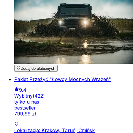
Dodaj do ulubionych
Pakiet Przeżyć "Łowcy Mocnych Wrażeń"
9.4
Wybitny
(
422
)
tylko u nas
bestseller
799
,
99
zł
Lokalizacja: Kraków, Toruń, Ćmińsk