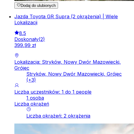
Dodaj do ulubionych
Jazda Toyota GR Supra (2 okrążenia) | Wiele
Lokalizacji
8.5
Doskonały
(
2
)
399
,
99
zł
Lokalizacja: Stryków, Nowy Dwór Mazowiecki,
Grójec
Stryków, Nowy Dwór Mazowiecki, Grójec
(+
3
)
Liczba uczestników: 1 do 1 people
1 osoba
Liczba okrążeń
Liczba okrążeń
:
2
okrążenia