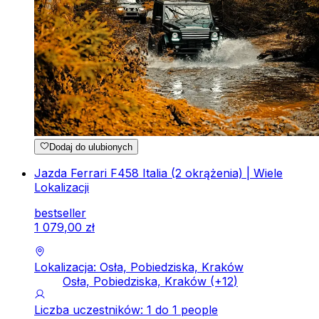
Dodaj do ulubionych
Jazda Ferrari F458 Italia (2 okrążenia) | Wiele
Lokalizacji
bestseller
1
079
,
00
zł
Lokalizacja: Osła, Pobiedziska, Kraków
Osła, Pobiedziska, Kraków
(+
12
)
Liczba uczestników: 1 do 1 people