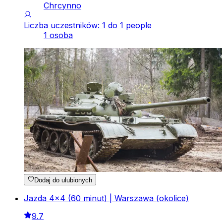
Chrcynno
Liczba uczestników: 1 do 1 people
1 osoba
Dodaj do ulubionych
Jazda 4x4 (60 minut) | Warszawa (okolice)
9.7