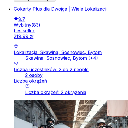
Gokarty Plus dla Dwojga | Wiele Lokalizacji
9.7
Wybitny
(
83
)
bestseller
219
,
99
zł
Lokalizacja: Skawina, Sosnowiec, Bytom
Skawina, Sosnowiec, Bytom
(+
4
)
Liczba uczestników: 2 do 2 people
2 osoby
Liczba okrążeń
Liczba okrążeń
:
2
okrążenia