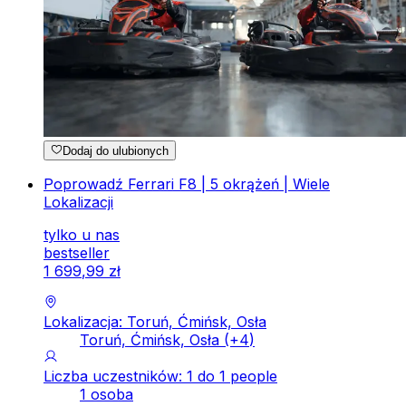
Dodaj do ulubionych
Poprowadź Ferrari F8 | 5 okrążeń | Wiele
Lokalizacji
tylko u nas
bestseller
1
699
,
99
zł
Lokalizacja: Toruń, Ćmińsk, Osła
Toruń, Ćmińsk, Osła
(+
4
)
Liczba uczestników: 1 do 1 people
1 osoba