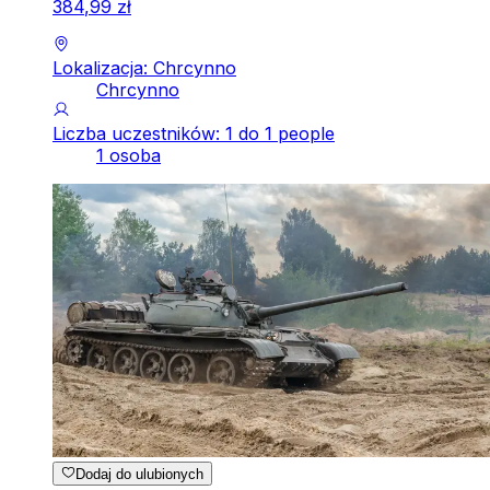
384
,
99
zł
Lokalizacja: Chrcynno
Chrcynno
Liczba uczestników: 1 do 1 people
1 osoba
Dodaj do ulubionych