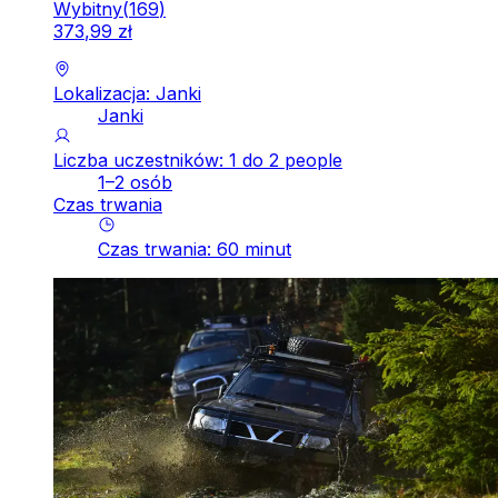
Wybitny
(
169
)
373
,
99
zł
Lokalizacja: Janki
Janki
Liczba uczestników: 1 do 2 people
1–2 osób
Czas trwania
Czas trwania
:
60
minut