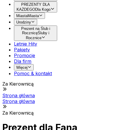
PREZENTY DLA
KAŻDEGO
Dla Kogo
Miasta
Miasta
Urodziny
Prezent na Ślub i
Rocznicę
Śluby i
Rocznice
Letnie Hity
Pakiety
Promocje
Dla firm
Więcej
Pomoc & kontakt
Za Kierownicą
Strona główna
Strona główna
Za Kierownicą
Prezent dla Fana