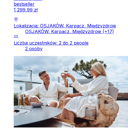
bestseller
1
299
,
99
zł
Lokalizacja: OSJAKÓW, Karpacz, Międzyzdroje
OSJAKÓW, Karpacz, Międzyzdroje
(+
17
)
Liczba uczestników: 2 do 2 people
2 osoby