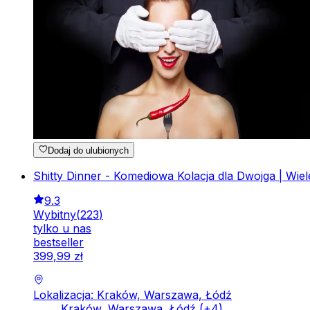
Dodaj do ulubionych
Shitty Dinner - Komediowa Kolacja dla Dwojga | Wiele
9.3
Wybitny
(
223
)
tylko u nas
bestseller
399
,
99
zł
Lokalizacja: Kraków, Warszawa, Łódź
Kraków, Warszawa, Łódź
(+
4
)