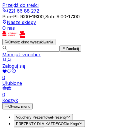
Przejdź do treści
(22) 66 88 272
Pon-Pt
:
9:00-19:00
,
Sob
:
9:00-17:00
Nasze sklepy
O nas
Otwórz okno wyszukiwania
Zamknij
Mam już voucher
Zaloguj się
0
Ulubione
0
Koszyk
Otwórz menu
Vouchery Prezentowe
Prezenty
PREZENTY DLA KAŻDEGO
Dla Kogo