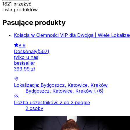
1821 przeżyć
Lista produktów
Pasujące produkty
Kolacja w Ciemności VIP dla Dwojga | Wiele Lokalizac
8.9
Doskonały
(
567
)
tylko u nas
bestseller
399
,
99
zł
Lokalizacja: Bydgoszcz, Katowice, Kraków
Bydgoszcz, Katowice, Kraków
(+
6
)
Liczba uczestników: 2 do 2 people
2 osoby