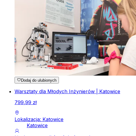
Dodaj do ulubionych
Warsztaty dla Młodych Inżynierów | Katowice
799
,
99
zł
Lokalizacja: Katowice
Katowice