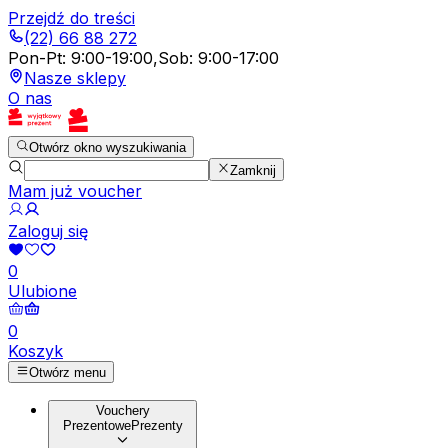
Przejdź do treści
(22) 66 88 272
Pon-Pt
:
9:00-19:00
,
Sob
:
9:00-17:00
Nasze sklepy
O nas
Otwórz okno wyszukiwania
Zamknij
Mam już voucher
Zaloguj się
0
Ulubione
0
Koszyk
Otwórz menu
Vouchery
Prezentowe
Prezenty