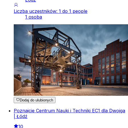
Liczba uczestników: 1 do 1 people
1 osoba
Dodaj do ulubionych
Poznajcie Centrum Nauki i Techniki EC1 dla Dwojga
| Łódź
10