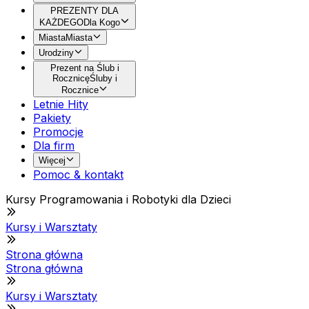
PREZENTY DLA
KAŻDEGO
Dla Kogo
Miasta
Miasta
Urodziny
Prezent na Ślub i
Rocznicę
Śluby i
Rocznice
Letnie Hity
Pakiety
Promocje
Dla firm
Więcej
Pomoc & kontakt
Kursy Programowania i Robotyki dla Dzieci
Kursy i Warsztaty
Strona główna
Strona główna
Kursy i Warsztaty