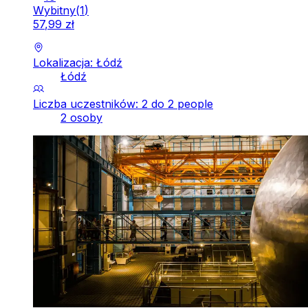
Wybitny
(
1
)
57
,
99
zł
Lokalizacja: Łódź
Łódź
Liczba uczestników: 2 do 2 people
2 osoby