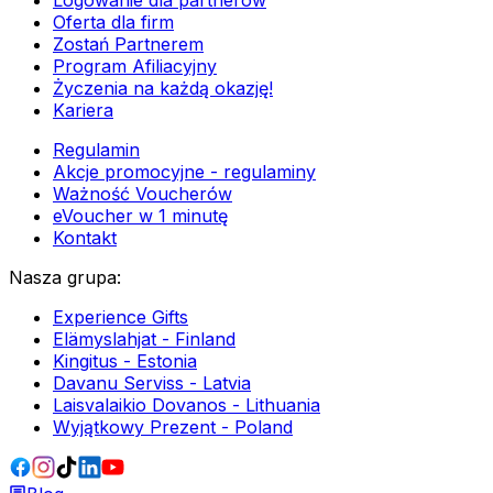
Logowanie dla partnerów
Oferta dla firm
Zostań Partnerem
Program Afiliacyjny
Życzenia na każdą okazję!
Kariera
Regulamin
Akcje promocyjne - regulaminy
Ważność Voucherów
eVoucher w 1 minutę
Kontakt
Nasza grupa
:
Experience Gifts
Elämyslahjat - Finland
Kingitus - Estonia
Davanu Serviss - Latvia
Laisvalaikio Dovanos - Lithuania
Wyjątkowy Prezent - Poland