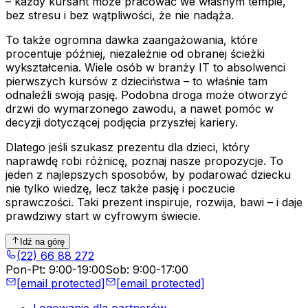
– każdy kursant może pracować we własnym tempie,
bez stresu i bez wątpliwości, że nie nadąża.
To także ogromna dawka zaangażowania, które
procentuje później, niezależnie od obranej ścieżki
wykształcenia. Wiele osób w branży IT to absolwenci
pierwszych kursów z dzieciństwa – to właśnie tam
odnaleźli swoją pasję. Podobna droga może otworzyć
drzwi do wymarzonego zawodu, a nawet pomóc w
decyzji dotyczącej podjęcia przyszłej kariery.
Dlatego jeśli szukasz prezentu dla dzieci, który
naprawdę robi różnicę, poznaj nasze propozycje. To
jeden z najlepszych sposobów, by podarować dziecku
nie tylko wiedzę, lecz także pasję i poczucie
sprawczości. Taki prezent inspiruje, rozwija, bawi – i daje
prawdziwy start w cyfrowym świecie.
Idź na górę
(22) 66 88 272
Pon-Pt
:
9:00-19:00
Sob
:
9:00-17:00
[email protected]
[email protected]