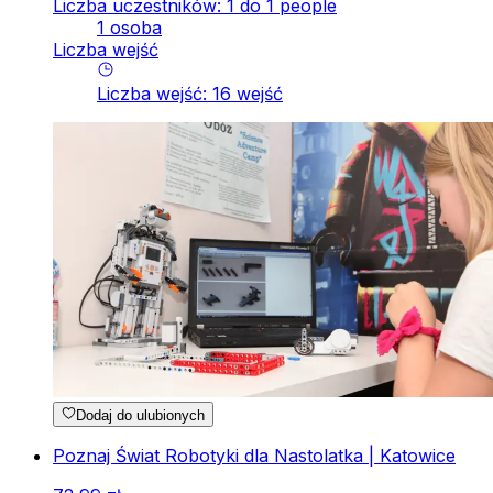
Liczba uczestników: 1 do 1 people
1 osoba
Liczba wejść
Liczba wejść
:
16
wejść
Dodaj do ulubionych
Poznaj Świat Robotyki dla Nastolatka | Katowice