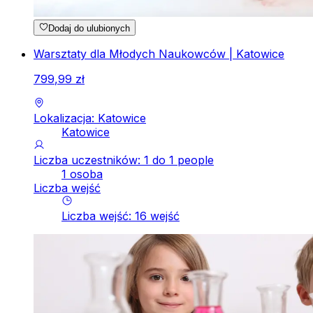
Dodaj do ulubionych
Warsztaty dla Młodych Naukowców | Katowice
799
,
99
zł
Lokalizacja: Katowice
Katowice
Liczba uczestników: 1 do 1 people
1 osoba
Liczba wejść
Liczba wejść
:
16
wejść