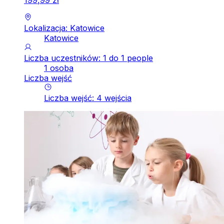
199
,
99
zł
Lokalizacja: Katowice
Katowice
Liczba uczestników: 1 do 1 people
1 osoba
Liczba wejść
Liczba wejść
:
4
wejścia