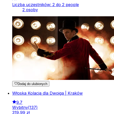
Liczba uczestników: 2 do 2 people
2 osoby
Dodaj do ulubionych
Włoska Kolacja dla Dwojga | Kraków
9.7
Wybitny
(
137
)
319
,
99
zł