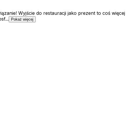
anie! Wyjście do restauracji jako prezent to coś więcej
f...
Pokaż więcej