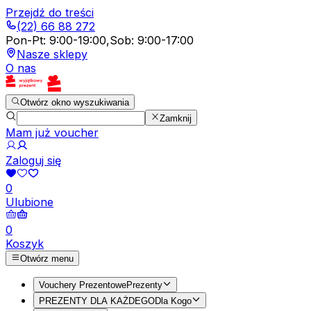
Przejdź do treści
(22) 66 88 272
Pon-Pt
:
9:00-19:00
,
Sob
:
9:00-17:00
Nasze sklepy
O nas
Otwórz okno wyszukiwania
Zamknij
Mam już voucher
Zaloguj się
0
Ulubione
0
Koszyk
Otwórz menu
Vouchery Prezentowe
Prezenty
PREZENTY DLA KAŻDEGO
Dla Kogo