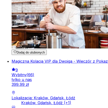
Dodaj do ulubionych
Magiczna Kolacja VIP dla Dwojga - Wieczór z Pokazem 
9
Wybitny
(
66
)
tylko u nas
399
,
99
zł
Lokalizacja: Kraków, Gdańsk, Łódź
Kraków, Gdańsk, Łódź
(+
1
)