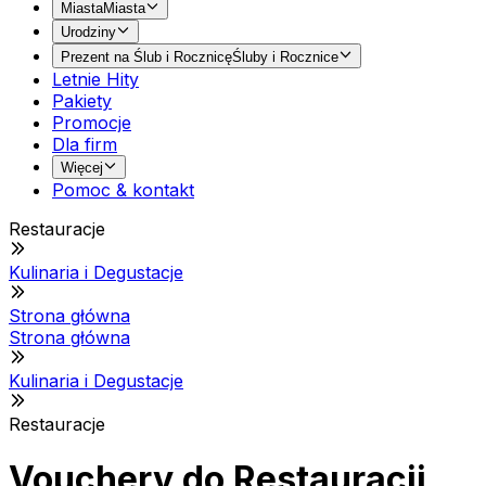
Miasta
Miasta
Urodziny
Prezent na Ślub i Rocznicę
Śluby i Rocznice
Letnie Hity
Pakiety
Promocje
Dla firm
Więcej
Pomoc & kontakt
Restauracje
Kulinaria i Degustacje
Strona główna
Strona główna
Kulinaria i Degustacje
Restauracje
Vouchery do Restauracji