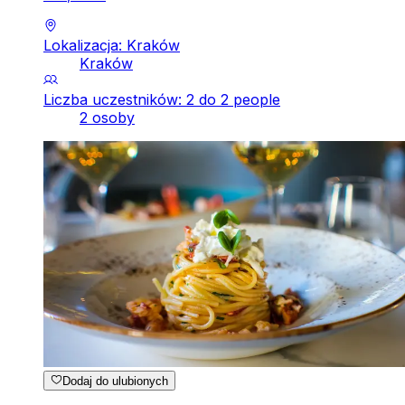
Lokalizacja: Kraków
Kraków
Liczba uczestników: 2 do 2 people
2 osoby
Dodaj do ulubionych