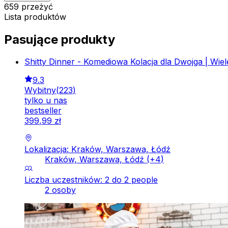
659 przeżyć
Lista produktów
Pasujące produkty
Shitty Dinner - Komediowa Kolacja dla Dwojga | Wiele
9.3
Wybitny
(
223
)
tylko u nas
bestseller
399
,
99
zł
Lokalizacja: Kraków, Warszawa, Łódź
Kraków, Warszawa, Łódź
(+
4
)
Liczba uczestników: 2 do 2 people
2 osoby