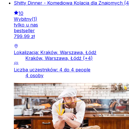
Shitty Dinner - Komediowa Kolacja dla Znajomych (4 
10
Wybitny
(
1
)
tylko u nas
bestseller
799
,
99
zł
Lokalizacja: Kraków, Warszawa, Łódź
Kraków, Warszawa, Łódź
(+
4
)
Liczba uczestników: 4 do 4 people
4 osoby