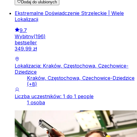
Dodaj do ulubionych
Ekstremalne Doświadczenie Strzeleckie | Wiele
Lokalizacji
9.7
Wybitny
(
196
)
bestseller
349
,
99
zł
Lokalizacja: Kraków, Częstochowa, Czechowice-
Dziedzice
Kraków, Częstochowa, Czechowice-Dziedzice
(+
8
)
Liczba uczestników: 1 do 1 people
1 osoba