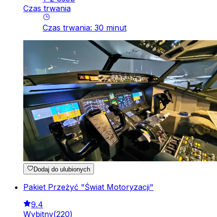
Czas trwania
Czas trwania
:
30
minut
Dodaj do ulubionych
Pakiet Przeżyć "Świat Motoryzacji"
9.4
Wybitny
(
220
)