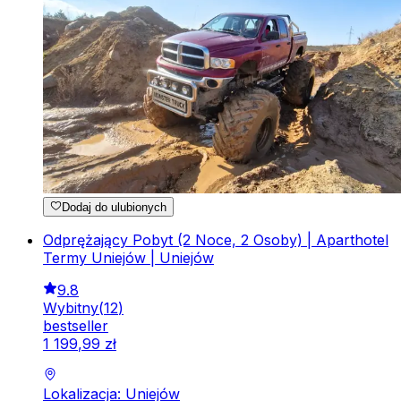
Dodaj do ulubionych
Odprężający Pobyt (2 Noce, 2 Osoby) | Aparthotel
Termy Uniejów | Uniejów
9.8
Wybitny
(
12
)
bestseller
1
199
,
99
zł
Lokalizacja: Uniejów