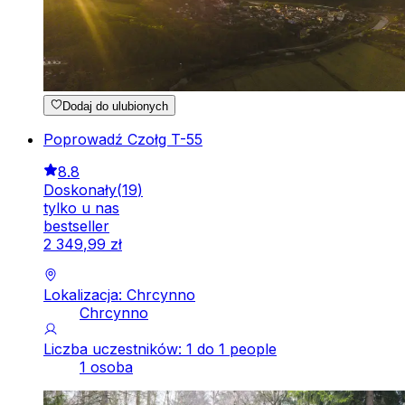
Dodaj do ulubionych
Poprowadź Czołg T-55
8.8
Doskonały
(
19
)
tylko u nas
bestseller
2
349
,
99
zł
Lokalizacja: Chrcynno
Chrcynno
Liczba uczestników: 1 do 1 people
1 osoba