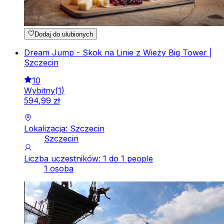
Dodaj do ulubionych
Dream Jump - Skok na Linie z Wieży Big Tower |
Szczecin
10
Wybitny
(
1
)
594
,
99
zł
Lokalizacja: Szczecin
Szczecin
Liczba uczestników: 1 do 1 people
1 osoba