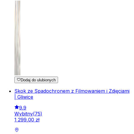
Dodaj do ulubionych
Skok ze Spadochronem z Filmowaniem i Zdjęciami
| Gliwice
9.9
Wybitny
(
75
)
1
299
,
00
zł