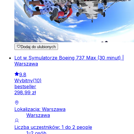
Dodaj do ulubionych
Lot w Symulatorze Boeing 737 Max (30 minut) |
Warszawa
9.8
Wybitny
(
10
)
bestseller
298
,
99
zł
Lokalizacja: Warszawa
Warszawa
Liczba uczestników: 1 do 2 people
1–2 osób