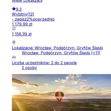
Wiele Lokalizacji
9.3
Wybitny
(
12
)
-
zapisz
2
%
poprzednio
1
179
,
99
zł
1
156
,
39
zł
Lokalizacja: Wrocław, Podgórzyn, Gryfów Śląski
Wrocław, Podgórzyn, Gryfów Śląski
(+
11
)
Liczba uczestników: 2 do 2 people
2 osoby