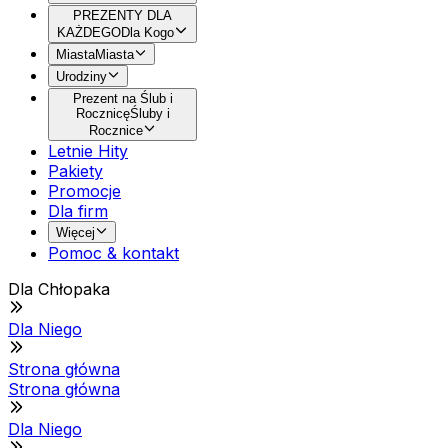
PREZENTY DLA
KAŻDEGO
Dla Kogo
Miasta
Miasta
Urodziny
Prezent na Ślub i
Rocznicę
Śluby i
Rocznice
Letnie Hity
Pakiety
Promocje
Dla firm
Więcej
Pomoc & kontakt
Dla Chłopaka
Dla Niego
Strona główna
Strona główna
Dla Niego