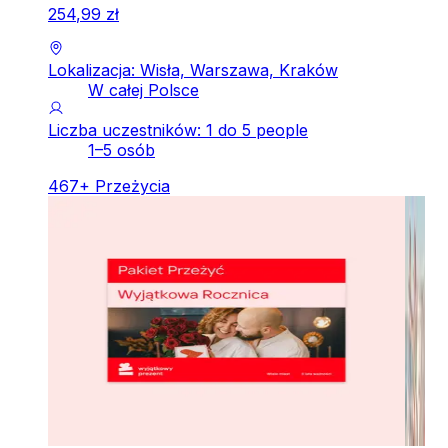
254
,
99
zł
Lokalizacja: Wisła, Warszawa, Kraków
W całej Polsce
Liczba uczestników: 1 do 5 people
1–5 osób
467
+
Przeżycia