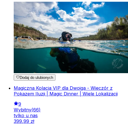
Dodaj do ulubionych
Magiczna Kolacja VIP dla Dwojga - Wieczór z
Pokazem Iluzji | Magic Dinner | Wiele Lokalizacji
9
Wybitny
(
66
)
tylko u nas
399
,
99
zł