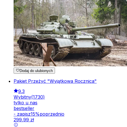
Dodaj do ulubionych
Pakiet Przeżyć "Wyjątkowa Rocznica"
9.3
Wybitny
(
1730
)
tylko u nas
bestseller
-
zapisz
15
%
poprzednio
299
,
99
zł