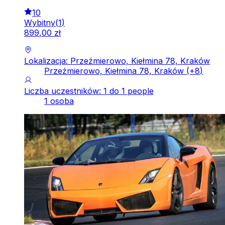
10
Wybitny
(
1
)
899
,
00
zł
Lokalizacja: Przeźmierowo, Kiełmina 78, Kraków
Przeźmierowo, Kiełmina 78, Kraków
(+
8
)
Liczba uczestników: 1 do 1 people
1 osoba