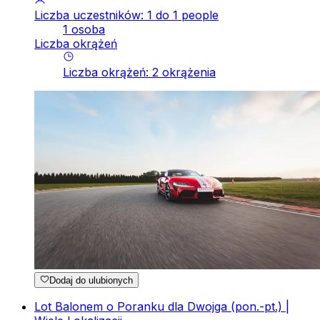
Liczba uczestników: 1 do 1 people
1 osoba
Liczba okrążeń
Liczba okrążeń
:
2
okrążenia
Dodaj do ulubionych
Lot Balonem o Poranku dla Dwojga (pon.-pt.) |