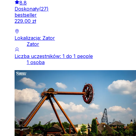
8.8
Doskonały
(
27
)
bestseller
229
,
00
zł
Lokalizacja: Zator
Zator
Liczba uczestników: 1 do 1 people
1 osoba