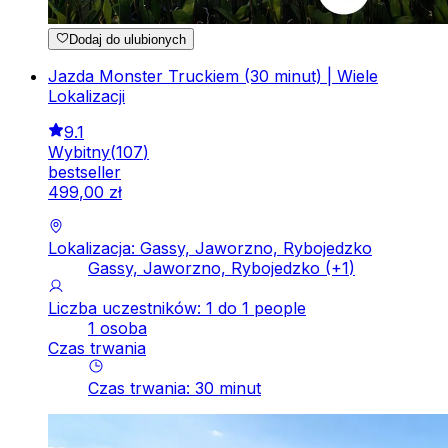
Dodaj do ulubionych
Jazda Monster Truckiem (30 minut) | Wiele
Lokalizacji
9.1
Wybitny
(
107
)
bestseller
499
,
00
zł
Lokalizacja: Gassy, Jaworzno, Rybojedzko
Gassy, Jaworzno, Rybojedzko
(+
1
)
Liczba uczestników: 1 do 1 people
1 osoba
Czas trwania
Czas trwania
:
30
minut