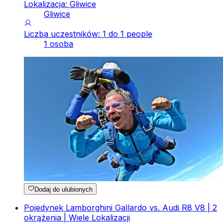
Lokalizacja: Gliwice
Gliwice
Liczba uczestników: 1 do 1 people
1 osoba
Dodaj do ulubionych
Pojedynek Lamborghini Gallardo vs. Audi R8 V8 | 2
okrążenia | Wiele Lokalizacji