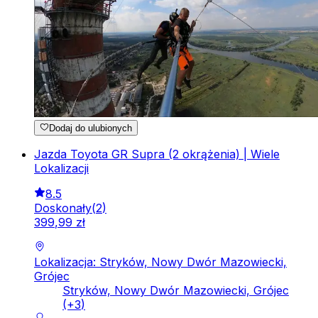
Dodaj do ulubionych
Jazda Toyota GR Supra (2 okrążenia) | Wiele
Lokalizacji
8.5
Doskonały
(
2
)
399
,
99
zł
Lokalizacja: Stryków, Nowy Dwór Mazowiecki,
Grójec
Stryków, Nowy Dwór Mazowiecki, Grójec
(+
3
)