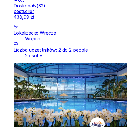
Doskonały
(
32
)
bestseller
438
,
99
zł
Lokalizacja: Wręcza
Wręcza
Liczba uczestników: 2 do 2 people
2 osoby