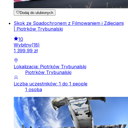
Dodaj do ulubionych
Skok ze Spadochronem z Filmowaniem i Zdjęciami
| Piotrków Trybunalski
10
Wybitny
(
18
)
1
399
,
99
zł
Lokalizacja: Piotrków Trybunalski
Piotrków Trybunalski
Liczba uczestników: 1 do 1 people
1 osoba