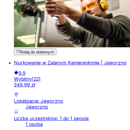
Dodaj do ulubionych
Nurkowanie w Zalanym Kamieniołomie | Jaworzno
9.9
Wybitny
(
22
)
349
,
99
zł
Lokalizacja: Jaworzno
Jaworzno
Liczba uczestników: 1 do 1 people
1 osoba