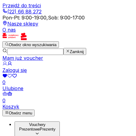
Przejdź do treści
(22) 66 88 272
Pon-Pt
:
9:00-19:00
,
Sob
:
9:00-17:00
Nasze sklepy
O nas
Otwórz okno wyszukiwania
Zamknij
Mam już voucher
Zaloguj się
0
Ulubione
0
Koszyk
Otwórz menu
Vouchery
Prezentowe
Prezenty