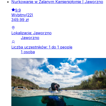
Nurkowanie w Zalanym Kamieniołomie | Jaworzno
9.9
Wybitny
(
22
)
349
,
99
zł
Lokalizacja: Jaworzno
Jaworzno
Liczba uczestników: 1 do 1 people
1 osoba