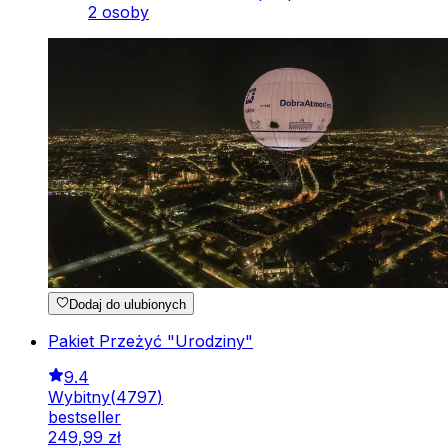
2 osoby
Dodaj do ulubionych
Pakiet Przeżyć "Urodziny"
9.4
Wybitny
(
4797
)
bestseller
249
,
99
zł