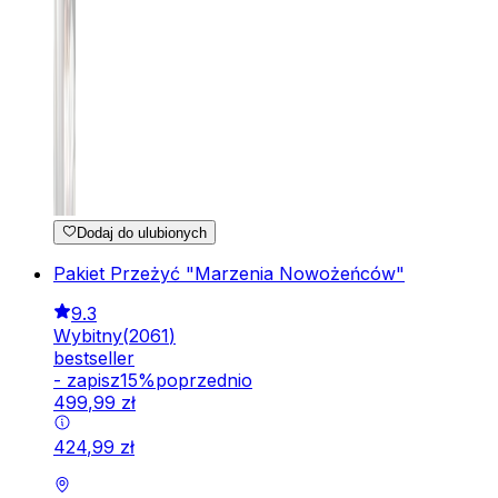
Dodaj do ulubionych
Pakiet Przeżyć "Marzenia Nowożeńców"
9.3
Wybitny
(
2061
)
bestseller
-
zapisz
15
%
poprzednio
499
,
99
zł
424
,
99
zł