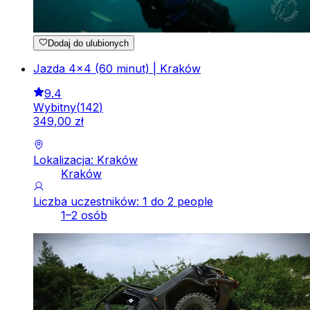
Dodaj do ulubionych
Jazda 4x4 (60 minut) | Kraków
9.4
Wybitny
(
142
)
349
,
00
zł
Lokalizacja: Kraków
Kraków
Liczba uczestników: 1 do 2 people
1–2 osób