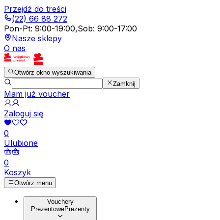
Przejdź do treści
(22) 66 88 272
Pon-Pt
:
9:00-19:00
,
Sob
:
9:00-17:00
Nasze sklepy
O nas
Otwórz okno wyszukiwania
Zamknij
Mam już voucher
Zaloguj się
0
Ulubione
0
Koszyk
Otwórz menu
Vouchery
Prezentowe
Prezenty