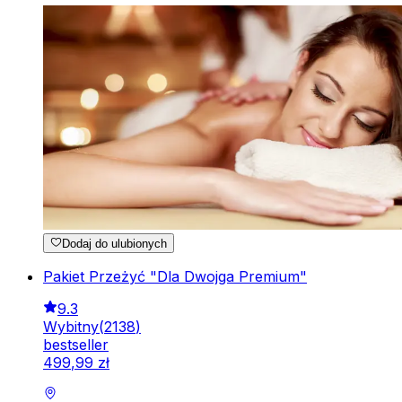
Dodaj do ulubionych
Pakiet Przeżyć "Dla Dwojga Premium"
9.3
Wybitny
(
2138
)
bestseller
499
,
99
zł