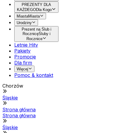
PREZENTY DLA
KAŻDEGO
Dla Kogo
Miasta
Miasta
Urodziny
Prezent na Ślub i
Rocznicę
Śluby i
Rocznice
Letnie Hity
Pakiety
Promocje
Dla firm
Więcej
Pomoc & kontakt
Chorzów
Śląskie
Strona główna
Strona główna
Śląskie