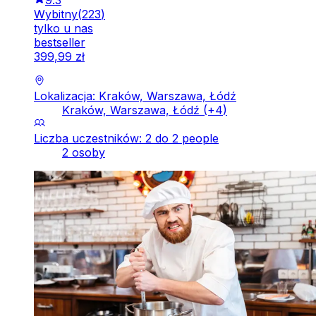
Wybitny
(
223
)
tylko u nas
bestseller
399
,
99
zł
Lokalizacja: Kraków, Warszawa, Łódź
Kraków, Warszawa, Łódź
(+
4
)
Liczba uczestników: 2 do 2 people
2 osoby