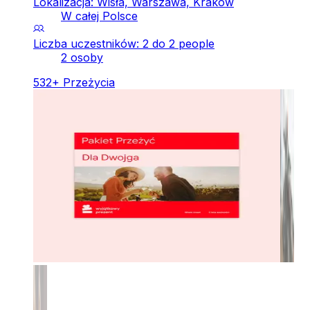
Lokalizacja: Wisła, Warszawa, Kraków
W całej Polsce
Liczba uczestników: 2 do 2 people
2 osoby
532
+
Przeżycia