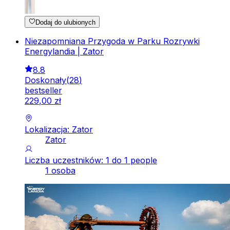
Dodaj do ulubionych
Niezapomniana Przygoda w Parku Rozrywki
Energylandia | Zator
8.8
Doskonały
(
28
)
bestseller
229
,
00
zł
Lokalizacja: Zator
Zator
Liczba uczestników: 1 do 1 people
1 osoba