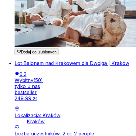
Dodaj do ulubionych
Lot Balonem nad Krakowem dla Dwojga | Kraków
9.2
Wybitny
(
50
)
tylko u nas
bestseller
249
,
99
zł
Lokalizacja: Kraków
Kraków
Liczba uczestników: 2 do 2 people