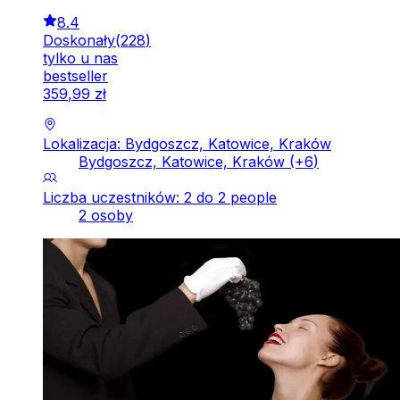
8.4
Doskonały
(
228
)
tylko u nas
bestseller
359
,
99
zł
Lokalizacja: Bydgoszcz, Katowice, Kraków
Bydgoszcz, Katowice, Kraków
(+
6
)
Liczba uczestników: 2 do 2 people
2 osoby