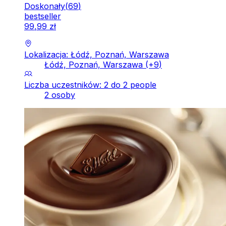
Doskonały
(
69
)
bestseller
99
,
99
zł
Lokalizacja: Łódź, Poznań, Warszawa
Łódź, Poznań, Warszawa
(+
9
)
Liczba uczestników: 2 do 2 people
2 osoby