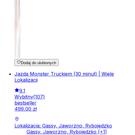
Dodaj do ulubionych
Jazda Monster Truckiem (30 minut) | Wiele
Lokalizacji
9.1
Wybitny
(
107
)
bestseller
499
,
00
zł
Lokalizacja: Gassy, Jaworzno, Rybojedzko
Gassy, Jaworzno, Rybojedzko
(+
1
)