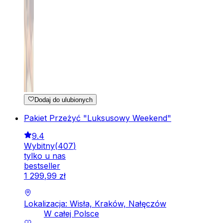
Dodaj do ulubionych
Pakiet Przeżyć "Luksusowy Weekend"
9.4
Wybitny
(
407
)
tylko u nas
bestseller
1
299
,
99
zł
Lokalizacja: Wisła, Kraków, Nałęczów
W całej Polsce