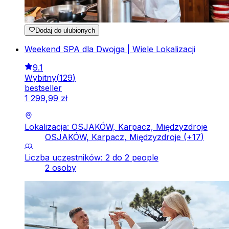
Dodaj do ulubionych
Weekend SPA dla Dwojga | Wiele Lokalizacji
9.1
Wybitny
(
129
)
bestseller
1
299
,
99
zł
Lokalizacja: OSJAKÓW, Karpacz, Międzyzdroje
OSJAKÓW, Karpacz, Międzyzdroje
(+
17
)
Liczba uczestników: 2 do 2 people
2 osoby