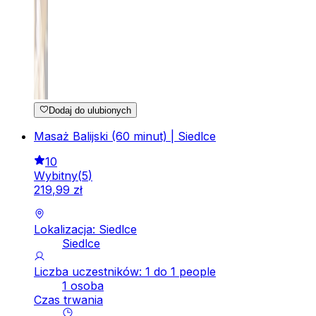
Dodaj do ulubionych
Masaż Balijski (60 minut) | Siedlce
10
Wybitny
(
5
)
219
,
99
zł
Lokalizacja: Siedlce
Siedlce
Liczba uczestników: 1 do 1 people
1 osoba
Czas trwania