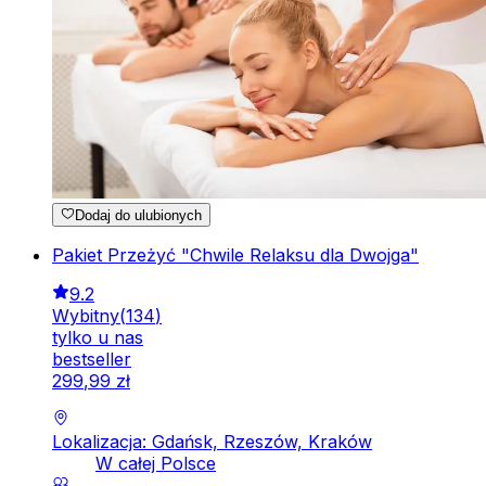
Dodaj do ulubionych
Pakiet Przeżyć "Chwile Relaksu dla Dwojga"
9.2
Wybitny
(
134
)
tylko u nas
bestseller
299
,
99
zł
Lokalizacja: Gdańsk, Rzeszów, Kraków
W całej Polsce