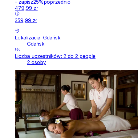
-
zapisz
25
%
poprzednio
479
,
99
zł
359
,
99
zł
Lokalizacja: Gdańsk
Gdańsk
Liczba uczestników: 2 do 2 people
2 osoby