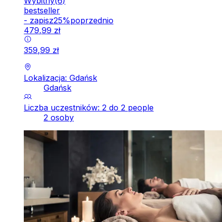
Wybitny
(
6
)
bestseller
-
zapisz
25
%
poprzednio
479
,
99
zł
359
,
99
zł
Lokalizacja: Gdańsk
Gdańsk
Liczba uczestników: 2 do 2 people
2 osoby