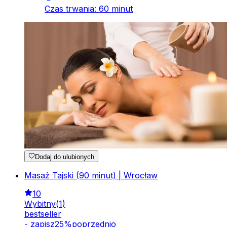
Czas trwania
:
60
minut
Dodaj do ulubionych
Masaż Tajski (90 minut) | Wrocław
10
Wybitny
(
1
)
bestseller
-
zapisz
25
%
poprzednio