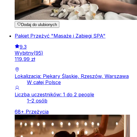
Dodaj do ulubionych
Pakiet Przeżyć "Masaże i Zabiegi SPA"
9.3
Wybitny
(
95
)
119
,
99
zł
Lokalizacja: Piekary Śląskie, Rzeszów, Warszawa
W całej Polsce
Liczba uczestników: 1 do 2 people
1–2 osób
68
+
Przeżycia