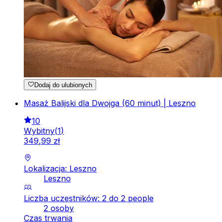
Dodaj do ulubionych
Masaż Balijski dla Dwojga (60 minut) | Leszno
10
Wybitny
(
1
)
349
,
99
zł
Lokalizacja: Leszno
Leszno
Liczba uczestników: 2 do 2 people
2 osoby
Czas trwania