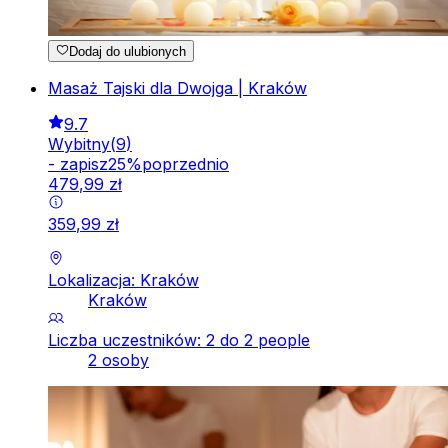
Dodaj do ulubionych
Masaż Tajski dla Dwojga | Kraków
9.7
Wybitny
(
9
)
-
zapisz
25
%
poprzednio
479
,
99
zł
359
,
99
zł
Lokalizacja: Kraków
Kraków
Liczba uczestników: 2 do 2 people
2 osoby