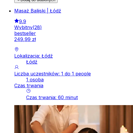
Masaż Balijski | Łódź
9.9
Wybitny
(
28
)
bestseller
249
,
99
zł
Lokalizacja: Łódź
Łódź
Liczba uczestników: 1 do 1 people
1 osoba
Czas trwania
Czas trwania
:
60
minut