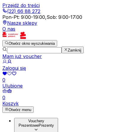
Przejdź do treści
(22) 66 88 272
Pon-Pt
:
9:00-19:00
,
Sob
:
9:00-17:00
Nasze sklepy
O nas
Otwórz okno wyszukiwania
Zamknij
Mam już voucher
Zaloguj się
0
Ulubione
0
Koszyk
Otwórz menu
Vouchery
Prezentowe
Prezenty