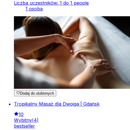
Liczba uczestników: 1 do 1 people
1 osoba
Dodaj do ulubionych
Tropikalny Masaż dla Dwojga | Gdańsk
10
Wybitny
(
4
)
bestseller