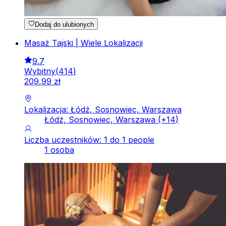
Dodaj do ulubionych
Masaż Tajski | Wiele Lokalizacji
9.7
Wybitny
(
414
)
209
,
99
zł
Lokalizacja: Łódź, Sosnowiec, Warszawa
Łódź, Sosnowiec, Warszawa
(+
14
)
Liczba uczestników: 1 do 1 people
1 osoba