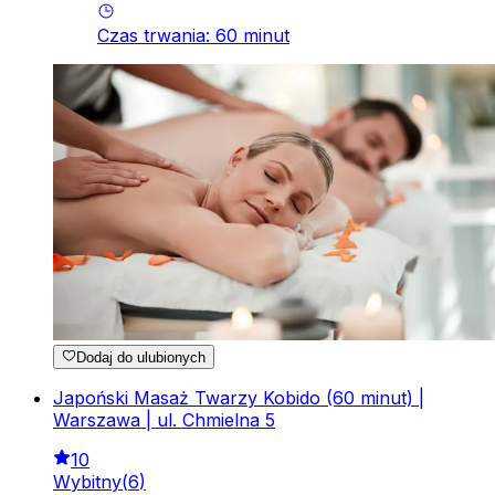
Czas trwania
:
60
minut
Dodaj do ulubionych
Japoński Masaż Twarzy Kobido (60 minut) |
Warszawa | ul. Chmielna 5
10
Wybitny
(
6
)