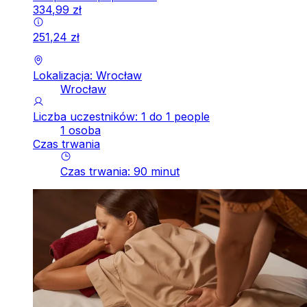
334
,
99
zł
251
,
24
zł
Lokalizacja: Wrocław
Wrocław
Liczba uczestników: 1 do 1 people
1 osoba
Czas trwania
Czas trwania
:
90
minut