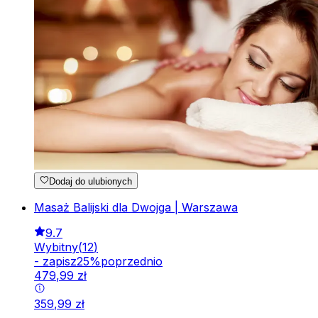
Dodaj do ulubionych
Masaż Balijski dla Dwojga | Warszawa
9.7
Wybitny
(
12
)
-
zapisz
25
%
poprzednio
479
,
99
zł
359
,
99
zł