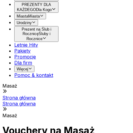
PREZENTY DLA
KAŻDEGO
Dla Kogo
Miasta
Miasta
Urodziny
Prezent na Ślub i
Rocznicę
Śluby i
Rocznice
Letnie Hity
Pakiety
Promocje
Dla firm
Więcej
Pomoc & kontakt
Masaż
Strona główna
Strona główna
Masaż
Vouchery na Masaż