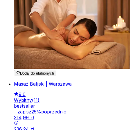
Dodaj do ulubionych
Masaż Balijski | Warszawa
9.6
Wybitny
(
11
)
bestseller
-
zapisz
25
%
poprzednio
314
,
99
zł
236
,
24
zł