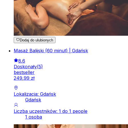
Dodaj do ulubionych
Masaż Balijski (60 minut) | Gdańsk
8.6
Doskonały
(
5
)
bestseller
249
,
99
zł
Lokalizacja: Gdańsk
Gdańsk
Liczba uczestników: 1 do 1 people
1 osoba