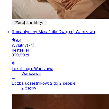
Dodaj do ulubionych
Romantyczny Masaż dla Dwojga | Warszawa
9.4
Wybitny
(
74
)
bestseller
399
,
99
zł
Lokalizacja: Warszawa
Warszawa
Liczba uczestników: 2 do 2 people
2 osoby