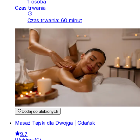
1 osoba
Czas trwania
Czas trwania
:
60
minut
Dodaj do ulubionych
Masaż Tajski dla Dwojga | Gdańsk
9.7