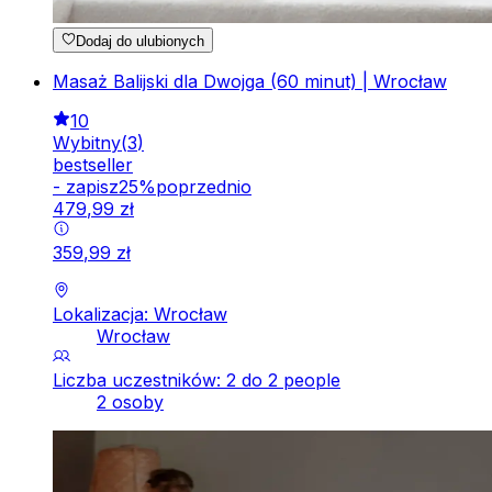
Dodaj do ulubionych
Masaż Balijski dla Dwojga (60 minut) | Wrocław
10
Wybitny
(
3
)
bestseller
-
zapisz
25
%
poprzednio
479
,
99
zł
359
,
99
zł
Lokalizacja: Wrocław
Wrocław
Liczba uczestników: 2 do 2 people
2 osoby