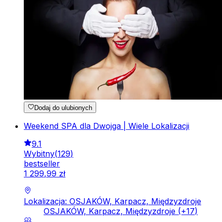
Dodaj do ulubionych
Weekend SPA dla Dwojga | Wiele Lokalizacji
9.1
Wybitny
(
129
)
bestseller
1
299
,
99
zł
Lokalizacja: OSJAKÓW, Karpacz, Międzyzdroje
OSJAKÓW, Karpacz, Międzyzdroje
(+
17
)