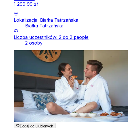
1
299
,
99
zł
Lokalizacja: Białka Tatrzańska
Białka Tatrzańska
Liczba uczestników: 2 do 2 people
2 osoby
Dodaj do ulubionych