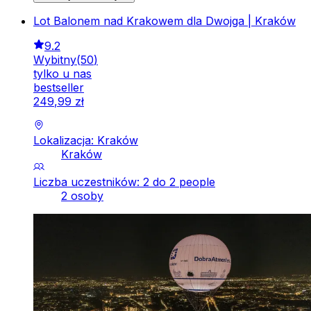
Lot Balonem nad Krakowem dla Dwojga | Kraków
9.2
Wybitny
(
50
)
tylko u nas
bestseller
249
,
99
zł
Lokalizacja: Kraków
Kraków
Liczba uczestników: 2 do 2 people
2 osoby