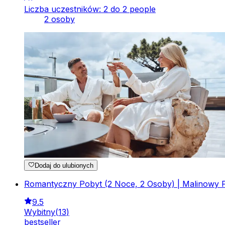
Liczba uczestników: 2 do 2 people
2 osoby
Dodaj do ulubionych
Romantyczny Pobyt (2 Noce, 2 Osoby) | Malinowy Po
9.5
Wybitny
(
13
)
bestseller