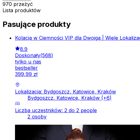
970 przeżyć
Lista produktów
Pasujące produkty
Kolacja w Ciemności VIP dla Dwojga | Wiele Lokalizac
8.9
Doskonały
(
568
)
tylko u nas
bestseller
399
,
99
zł
Lokalizacja: Bydgoszcz, Katowice, Kraków
Bydgoszcz, Katowice, Kraków
(+
6
)
Liczba uczestników: 2 do 2 people
2 osoby