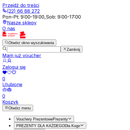
Przejdź do treści
(22) 66 88 272
Pon-Pt
:
9:00-19:00
,
Sob
:
9:00-17:00
Nasze sklepy
O nas
Otwórz okno wyszukiwania
Zamknij
Mam już voucher
Zaloguj się
0
Ulubione
0
Koszyk
Otwórz menu
Vouchery Prezentowe
Prezenty
PREZENTY DLA KAŻDEGO
Dla Kogo