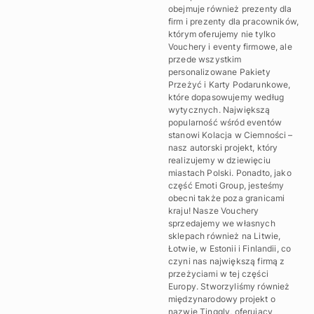
obejmuje również prezenty dla
firm i prezenty dla pracowników,
którym oferujemy nie tylko
Vouchery i eventy firmowe, ale
przede wszystkim
personalizowane Pakiety
Przeżyć i Karty Podarunkowe,
które dopasowujemy według
wytycznych. Największą
popularność wśród eventów
stanowi Kolacja w Ciemności –
nasz autorski projekt, który
realizujemy w dziewięciu
miastach Polski. Ponadto, jako
część Emoti Group, jesteśmy
obecni także poza granicami
kraju! Nasze Vouchery
sprzedajemy we własnych
sklepach również na Litwie,
Łotwie, w Estonii i Finlandii, co
czyni nas największą firmą z
przeżyciami w tej części
Europy. Stworzyliśmy również
międzynarodowy projekt o
nazwie Tinggly, oferujący