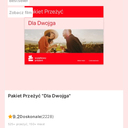
Bestseller
Zobacz film
Pakiet Przeżyć "Dla Dwojga"
9.2
Doskonale
(2228)
525+ przeżyć, 150+ miast