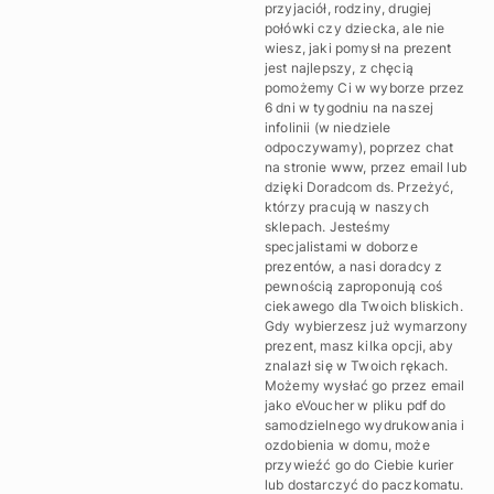
przyjaciół, rodziny, drugiej
połówki czy dziecka, ale nie
wiesz, jaki pomysł na prezent
jest najlepszy, z chęcią
pomożemy Ci w wyborze przez
6 dni w tygodniu na naszej
infolinii (w niedziele
odpoczywamy), poprzez chat
na stronie www, przez email lub
dzięki Doradcom ds. Przeżyć,
którzy pracują w naszych
sklepach. Jesteśmy
specjalistami w doborze
prezentów, a nasi doradcy z
pewnością zaproponują coś
ciekawego dla Twoich bliskich.
Gdy wybierzesz już wymarzony
prezent, masz kilka opcji, aby
znalazł się w Twoich rękach.
Możemy wysłać go przez email
jako eVoucher w pliku pdf do
samodzielnego wydrukowania i
ozdobienia w domu, może
przywieźć go do Ciebie kurier
lub dostarczyć do paczkomatu.