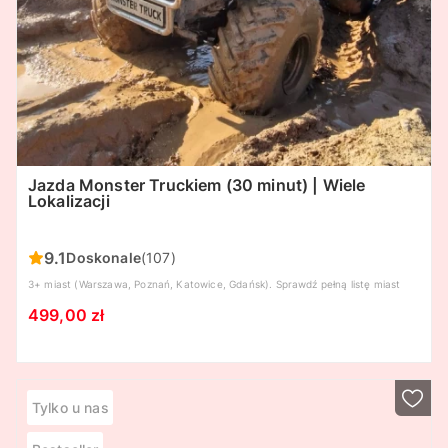
Jazda Monster Truckiem (30 minut) | Wiele
Lokalizacji
9.1
Doskonale
(107)
3+ miast (Warszawa, Poznań, Katowice, Gdańsk). Sprawdź pełną listę miast
poniżej.
499,00 zł
Tylko u nas