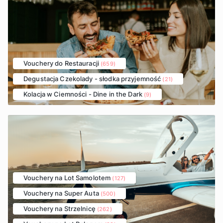
Vouchery do Restauracji
(659)
Degustacja Czekolady - słodka przyjemność
(21)
Kolacja w Ciemności - Dine in the Dark
(9)
Vouchery na Lot Samolotem
(127)
Vouchery na Super Auta
(500)
Vouchery na Strzelnicę
(262)