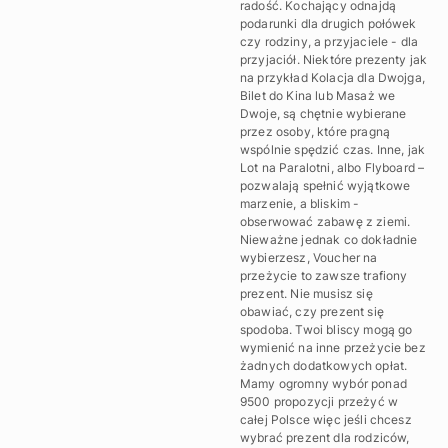
radość. Kochający odnajdą
podarunki dla drugich połówek
czy rodziny, a przyjaciele - dla
przyjaciół. Niektóre prezenty jak
na przykład Kolacja dla Dwojga,
Bilet do Kina lub Masaż we
Dwoje, są chętnie wybierane
przez osoby, które pragną
wspólnie spędzić czas. Inne, jak
Lot na Paralotni, albo Flyboard –
pozwalają spełnić wyjątkowe
marzenie, a bliskim -
obserwować zabawę z ziemi.
Nieważne jednak co dokładnie
wybierzesz, Voucher na
przeżycie to zawsze trafiony
prezent. Nie musisz się
obawiać, czy prezent się
spodoba. Twoi bliscy mogą go
wymienić na inne przeżycie bez
żadnych dodatkowych opłat.
Mamy ogromny wybór ponad
9500 propozycji przeżyć w
całej Polsce więc jeśli chcesz
wybrać prezent dla rodziców,