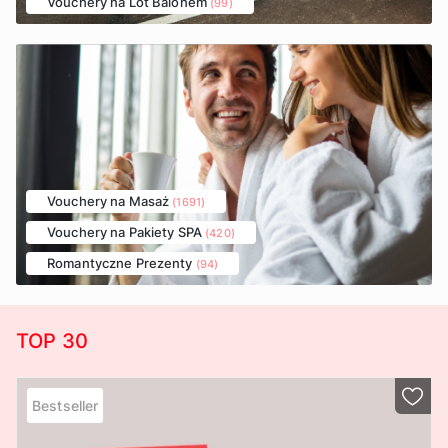
Vouchery na Lot Balonem
(99)
Vouchery na Masaż
(1691)
Vouchery na Pakiety SPA
(420)
Romantyczne Prezenty
(94)
TOP 30
Bestseller