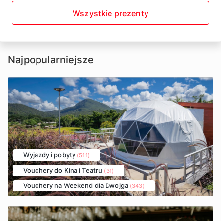
Wszystkie prezenty
Najpopularniejsze
Wyjazdy i pobyty
(511)
Vouchery do Kina i Teatru
(31)
Vouchery na Weekend dla Dwojga
(343)