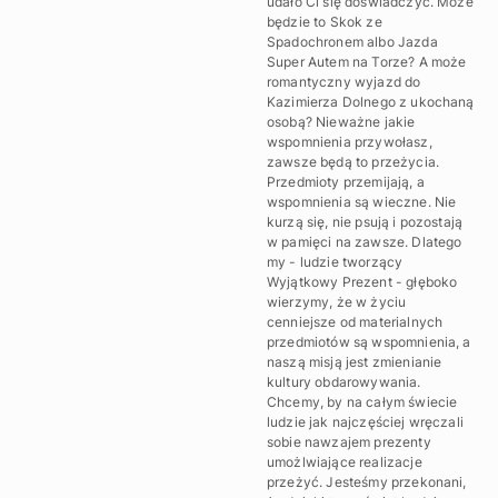
udało Ci się doświadczyć. Może
będzie to Skok ze
Spadochronem albo Jazda
Super Autem na Torze? A może
romantyczny wyjazd do
Kazimierza Dolnego z ukochaną
osobą? Nieważne jakie
wspomnienia przywołasz,
zawsze będą to przeżycia.
Przedmioty przemijają, a
wspomnienia są wieczne. Nie
kurzą się, nie psują i pozostają
w pamięci na zawsze. Dlatego
my - ludzie tworzący
Wyjątkowy Prezent - głęboko
wierzymy, że w życiu
cenniejsze od materialnych
przedmiotów są wspomnienia, a
naszą misją jest zmienianie
kultury obdarowywania.
Chcemy, by na całym świecie
ludzie jak najczęściej wręczali
sobie nawzajem prezenty
umożlwiające realizacje
przeżyć. Jesteśmy przekonani,