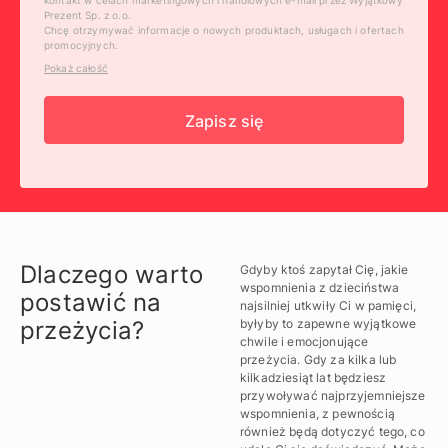
kontakt w celach marketingowych i handlowych e-mail przez Wyjątkowy
Prezent Sp. z o.o.
Chcę otrzymywać informacje o nowych produktach, usługach i ofertach
promocyjnych.
Pokaż całość
Zapisz się
Dlaczego warto
Gdyby ktoś zapytał Cię, jakie
wspomnienia z dzieciństwa
postawić na
najsilniej utkwiły Ci w pamięci,
przeżycia?
byłyby to zapewne wyjątkowe
chwile i emocjonujące
przeżycia. Gdy za kilka lub
kilkadziesiąt lat będziesz
przywoływać najprzyjemniejsze
wspomnienia, z pewnością
również będą dotyczyć tego, co