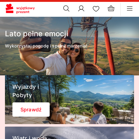
×
ustawienia plików cookie
×
Lato pełne emocji
Wykorzystaj pogodę i spełnij marzenia!
Wyjazdy i
Pobyty
Sprawdź
Wiatr i woda