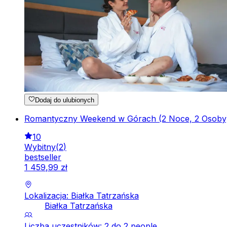
Dodaj do ulubionych
Romantyczny Weekend w Górach (2 Noce, 2 Osoby) |
10
Wybitny
(
2
)
bestseller
1
459
,
99
zł
Lokalizacja: Białka Tatrzańska
Białka Tatrzańska
Liczba uczestników: 2 do 2 people