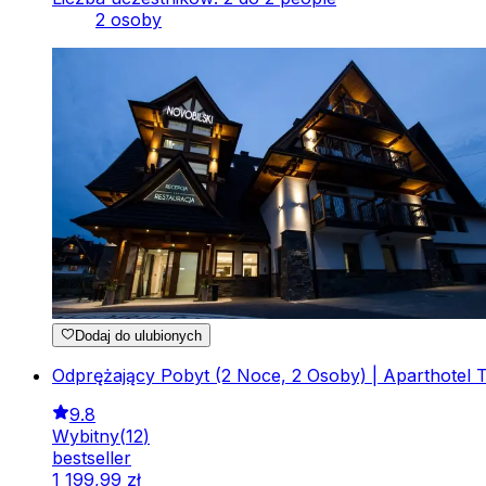
2 osoby
Dodaj do ulubionych
Odprężający Pobyt (2 Noce, 2 Osoby) | Aparthotel 
9.8
Wybitny
(
12
)
bestseller
1
199
,
99
zł