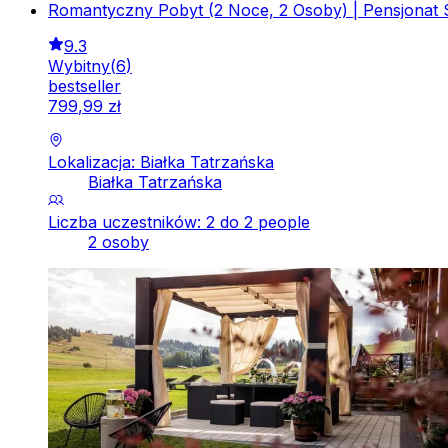
Romantyczny Pobyt (2 Noce, 2 Osoby) | Pensjonat Si
9.3
Wybitny
(
6
)
bestseller
799
,
99
zł
Lokalizacja: Białka Tatrzańska
Białka Tatrzańska
Liczba uczestników: 2 do 2 people
2 osoby