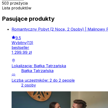
503 przeżycia
Lista produktów
Pasujące produkty
Romantyczny Pobyt (2 Noce, 2 Osoby) | Malinowy Po
9.5
Wybitny
(
13
)
bestseller
1
299
,
99
zł
Lokalizacja: Białka Tatrzańska
Białka Tatrzańska
Liczba uczestników: 2 do 2 people
2 osoby