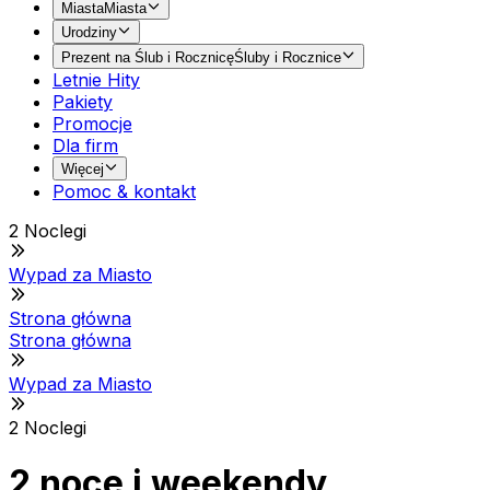
Miasta
Miasta
Urodziny
Prezent na Ślub i Rocznicę
Śluby i Rocznice
Letnie Hity
Pakiety
Promocje
Dla firm
Więcej
Pomoc & kontakt
2 Noclegi
Wypad za Miasto
Strona główna
Strona główna
Wypad za Miasto
2 Noclegi
2 noce i weekendy