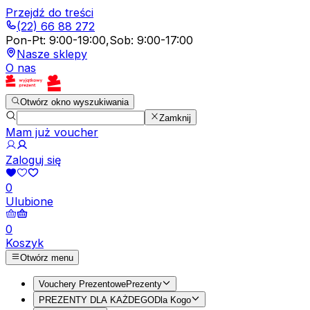
Przejdź do treści
(22) 66 88 272
Pon-Pt
:
9:00-19:00
,
Sob
:
9:00-17:00
Nasze sklepy
O nas
Otwórz okno wyszukiwania
Zamknij
Mam już voucher
Zaloguj się
0
Ulubione
0
Koszyk
Otwórz menu
Vouchery Prezentowe
Prezenty
PREZENTY DLA KAŻDEGO
Dla Kogo