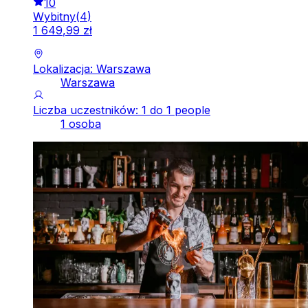
10
Wybitny
(
4
)
1
649
,
99
zł
Lokalizacja: Warszawa
Warszawa
Liczba uczestników: 1 do 1 people
1 osoba