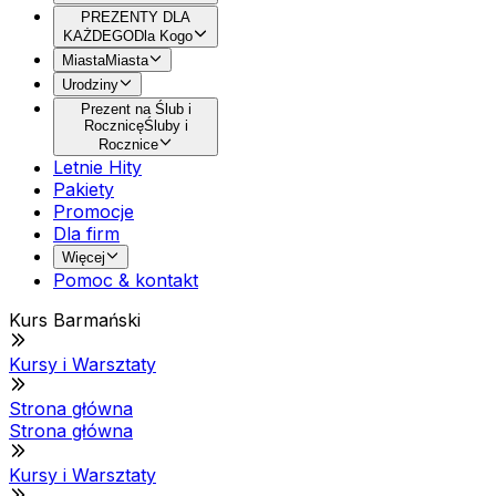
PREZENTY DLA
KAŻDEGO
Dla Kogo
Miasta
Miasta
Urodziny
Prezent na Ślub i
Rocznicę
Śluby i
Rocznice
Letnie Hity
Pakiety
Promocje
Dla firm
Więcej
Pomoc & kontakt
Kurs Barmański
Kursy i Warsztaty
Strona główna
Strona główna
Kursy i Warsztaty