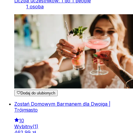
Liczba uczestników: 1 do 1 people
1 osoba
Dodaj do ulubionych
Zostań Domowym Barmanem dla Dwojga |
Trójmiasto
10
Wybitny
(
1
)
462
,
99
zł