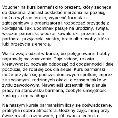
Voucher na kurs barmański to prezent, który zachęca
do działania. Zamiast odkładać marzenia na później,
można wybrać termin, wypełnić formularz
zgłoszeniowy u organizatora i rozpocząć przygodę z
koktajlami. Taki upominek pasuje na urodziny, święta,
wieczór panieński, wieczór kawalerski, prezent dla
partnera, przyjaciela, siostry, brata albo osoby, która
lubi przeżycia z energią.
Warto wziąć udział w kursie, bo pielęgnowanie hobby
naprawdę ma znaczenie. Daje radość, rozwija
kreatywność, pozwala odpocząć od codzienności i daje
poczucie, że robi się coś dla siebie. Kurs barmański
może przydać się podczas domowych spotkań, imprez
ze znajomymi, rodzinnych okazji, a czasem także w
życiu zawodowym. Nawet jeśli uczestnik nie planuje
pracy na stanowisku barmana, zdobyte umiejętności
zostają z nim na długo.
Na naszym kursie barmańskim liczy się doświadczenie,
praktyka i dobra atmosfera. Godziny zajęć mijają przy
ćwiczeniach, rozmowach, próbowaniu technik i