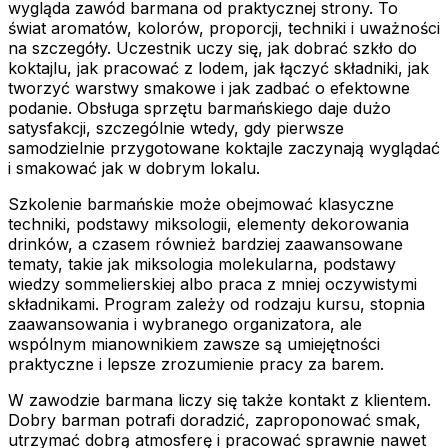
wygląda zawód barmana od praktycznej strony. To
świat aromatów, kolorów, proporcji, techniki i uważności
na szczegóły. Uczestnik uczy się, jak dobrać szkło do
koktajlu, jak pracować z lodem, jak łączyć składniki, jak
tworzyć warstwy smakowe i jak zadbać o efektowne
podanie. Obsługa sprzętu barmańskiego daje dużo
satysfakcji, szczególnie wtedy, gdy pierwsze
samodzielnie przygotowane koktajle zaczynają wyglądać
i smakować jak w dobrym lokalu.
Szkolenie barmańskie może obejmować klasyczne
techniki, podstawy miksologii, elementy dekorowania
drinków, a czasem również bardziej zaawansowane
tematy, takie jak miksologia molekularna, podstawy
wiedzy sommelierskiej albo praca z mniej oczywistymi
składnikami. Program zależy od rodzaju kursu, stopnia
zaawansowania i wybranego organizatora, ale
wspólnym mianownikiem zawsze są umiejętności
praktyczne i lepsze zrozumienie pracy za barem.
W zawodzie barmana liczy się także kontakt z klientem.
Dobry barman potrafi doradzić, zaproponować smak,
utrzymać dobrą atmosferę i pracować sprawnie nawet