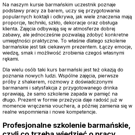
Na naszym kursie barmańskim uczestnik poznaje
podstawy pracy za barem, uczy się przygotowania
popularnych koktajli i odkrywa, jak wiele znaczenia mają
proporcje, techniki, szkło, dekoracje oraz obsługa
klienta. Zajęcia odbywają się w atmosferze dobrej
zabawy, ale jednocześnie pozwalają zdobyć konkretne
umiejętności praktyczne. To właśnie dlatego szkolenie
barmańskie jest tak ciekawym prezentem. Łączy emocje,
wiedzę, smak i możliwość zrobienia czegoś własnymi
rękami.
Dla wielu osób taki kurs barmański jest też okazją do
poznania nowych ludzi. Wspólne zajęcia, pierwsze
próby z shakerem, rozmowy z doświadczonymi
barmanami i satysfakcja z przygotowanego drinka
sprawiają, że samo szkolenie zapada w pamięć na
długo. Prezent w formie przeżycia daje radość już w
momencie wręczenia vouchera, a później zamienia się w
realne wspomnienia i nowe kompetencje.
Profesjonalne szkolenie barmańskie,
czyli co trzeba wiedzieć o pracy