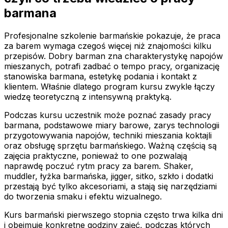
barmana
Profesjonalne szkolenie barmańskie pokazuje, że praca
za barem wymaga czegoś więcej niż znajomości kilku
przepisów. Dobry barman zna charakterystykę napojów
mieszanych, potrafi zadbać o tempo pracy, organizację
stanowiska barmana, estetykę podania i kontakt z
klientem. Właśnie dlatego program kursu zwykle łączy
wiedzę teoretyczną z intensywną praktyką.
Podczas kursu uczestnik może poznać zasady pracy
barmana, podstawowe miary barowe, zarys technologii
przygotowywania napojów, techniki mieszania koktajli
oraz obsługę sprzętu barmańskiego. Ważną częścią są
zajęcia praktyczne, ponieważ to one pozwalają
naprawdę poczuć rytm pracy za barem. Shaker,
muddler, łyżka barmańska, jigger, sitko, szkło i dodatki
przestają być tylko akcesoriami, a stają się narzędziami
do tworzenia smaku i efektu wizualnego.
Kurs barmański pierwszego stopnia często trwa kilka dni
i obejmuje konkretne godziny zajęć, podczas których