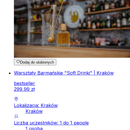
Dodaj do ulubionych
Warsztaty Barmańskie "Soft Drinki" | Kraków
bestseller
299
,
99
zł
Lokalizacja: Kraków
Kraków
Liczba uczestników: 1 do 1 people
1 osoba