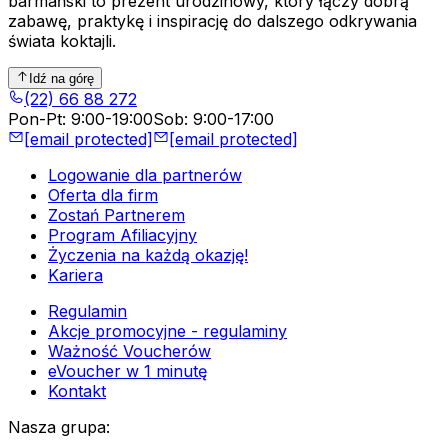
barmański to prezent urodzinowy, który łączy dobrą
zabawę, praktykę i inspirację do dalszego odkrywania
świata koktajli.
Idź na górę
(22) 66 88 272
Pon-Pt
:
9:00-19:00
Sob
:
9:00-17:00
[email protected]
[email protected]
Logowanie dla partnerów
Oferta dla firm
Zostań Partnerem
Program Afiliacyjny
Życzenia na każdą okazję!
Kariera
Regulamin
Akcje promocyjne - regulaminy
Ważność Voucherów
eVoucher w 1 minutę
Kontakt
Nasza grupa
: