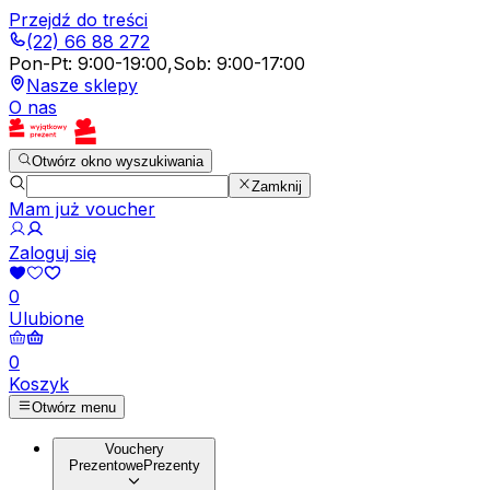
Przejdź do treści
(22) 66 88 272
Pon-Pt
:
9:00-19:00
,
Sob
:
9:00-17:00
Nasze sklepy
O nas
Otwórz okno wyszukiwania
Zamknij
Mam już voucher
Zaloguj się
0
Ulubione
0
Koszyk
Otwórz menu
Vouchery
Prezentowe
Prezenty