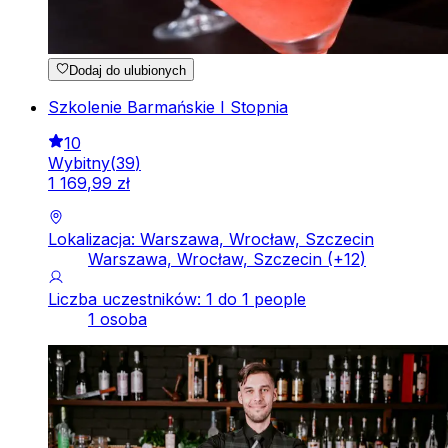
Dodaj do ulubionych
Szkolenie Barmańskie I Stopnia
10
Wybitny
(
39
)
1
169
,
99
zł
Lokalizacja: Warszawa, Wrocław, Szczecin
Warszawa, Wrocław, Szczecin
(+
12
)
Liczba uczestników: 1 do 1 people
1 osoba