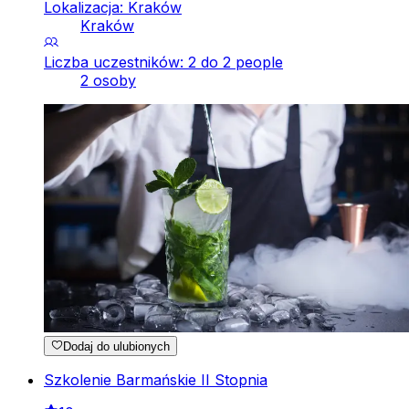
Lokalizacja: Kraków
Kraków
Liczba uczestników: 2 do 2 people
2 osoby
Dodaj do ulubionych
Szkolenie Barmańskie II Stopnia