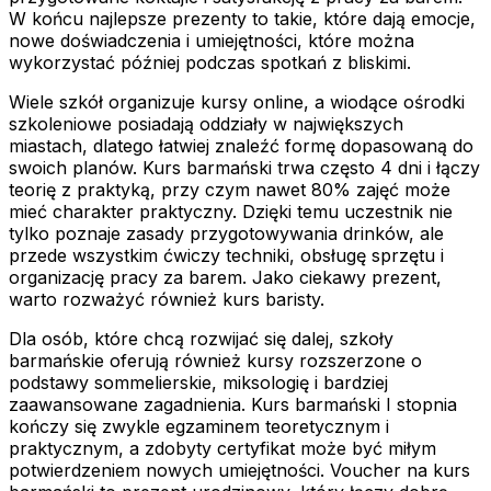
W końcu najlepsze prezenty to takie, które dają emocje,
nowe doświadczenia i umiejętności, które można
wykorzystać później podczas spotkań z bliskimi.
Wiele szkół organizuje kursy online, a wiodące ośrodki
szkoleniowe posiadają oddziały w największych
miastach, dlatego łatwiej znaleźć formę dopasowaną do
swoich planów. Kurs barmański trwa często 4 dni i łączy
teorię z praktyką, przy czym nawet 80% zajęć może
mieć charakter praktyczny. Dzięki temu uczestnik nie
tylko poznaje zasady przygotowywania drinków, ale
przede wszystkim ćwiczy techniki, obsługę sprzętu i
organizację pracy za barem. Jako ciekawy prezent,
warto rozważyć również kurs baristy.
Dla osób, które chcą rozwijać się dalej, szkoły
barmańskie oferują również kursy rozszerzone o
podstawy sommelierskie, miksologię i bardziej
zaawansowane zagadnienia. Kurs barmański I stopnia
kończy się zwykle egzaminem teoretycznym i
praktycznym, a zdobyty certyfikat może być miłym
potwierdzeniem nowych umiejętności. Voucher na kurs