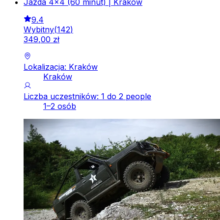
Jazda 4x4 (60 minut) | Kraków
9.4
Wybitny
(
142
)
349
,
00
zł
Lokalizacja: Kraków
Kraków
Liczba uczestników: 1 do 2 people
1–2 osób