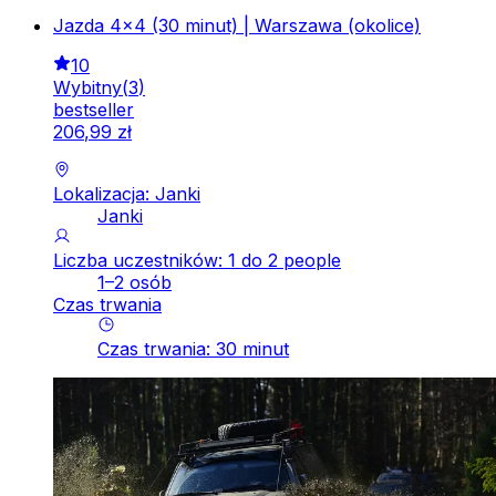
Jazda 4x4 (30 minut) | Warszawa (okolice)
10
Wybitny
(
3
)
bestseller
206
,
99
zł
Lokalizacja: Janki
Janki
Liczba uczestników: 1 do 2 people
1–2 osób
Czas trwania
Czas trwania
:
30
minut