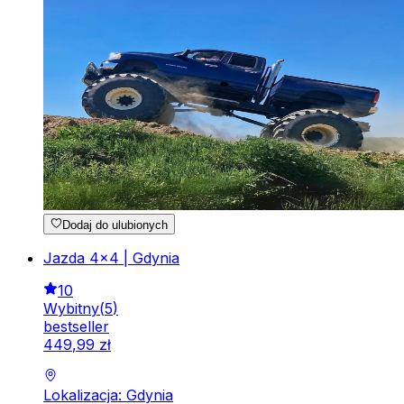
Dodaj do ulubionych
Jazda 4x4 | Gdynia
10
Wybitny
(
5
)
bestseller
449
,
99
zł
Lokalizacja: Gdynia