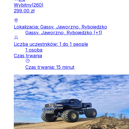
Wybitny
(
260
)
299
,
00
zł
Lokalizacja: Gassy, Jaworzno, Rybojedzko
Gassy, Jaworzno, Rybojedzko
(+
1
)
Liczba uczestników: 1 do 1 people
1 osoba
Czas trwania
Czas trwania
:
15
minut