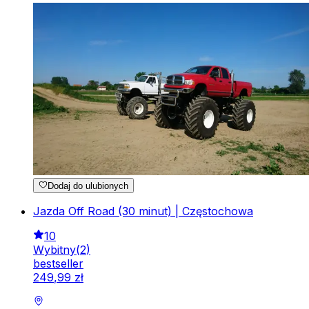
Dodaj do ulubionych
Jazda Off Road (30 minut) | Częstochowa
10
Wybitny
(
2
)
bestseller
249
,
99
zł