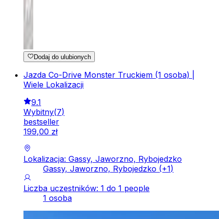
Dodaj do ulubionych
Jazda Co-Drive Monster Truckiem (1 osoba) |
Wiele Lokalizacji
9.1
Wybitny
(
7
)
bestseller
199
,
00
zł
Lokalizacja: Gassy, Jaworzno, Rybojedzko
Gassy, Jaworzno, Rybojedzko
(+
1
)
Liczba uczestników: 1 do 1 people
1 osoba