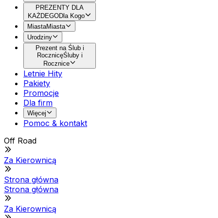
PREZENTY DLA
KAŻDEGO
Dla Kogo
Miasta
Miasta
Urodziny
Prezent na Ślub i
Rocznicę
Śluby i
Rocznice
Letnie Hity
Pakiety
Promocje
Dla firm
Więcej
Pomoc & kontakt
Off Road
Za Kierownicą
Strona główna
Strona główna
Za Kierownicą