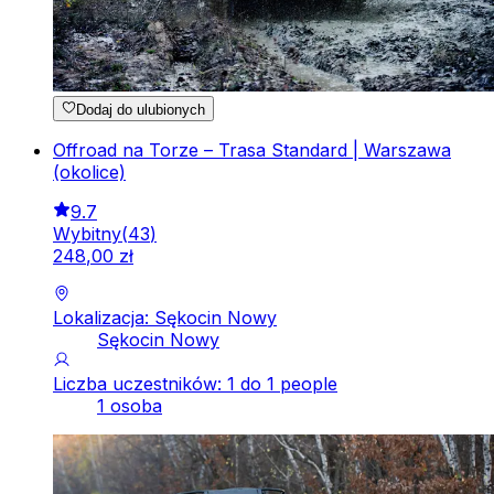
Dodaj do ulubionych
Offroad na Torze – Trasa Standard | Warszawa
(okolice)
9.7
Wybitny
(
43
)
248
,
00
zł
Lokalizacja: Sękocin Nowy
Sękocin Nowy
Liczba uczestników: 1 do 1 people
1 osoba