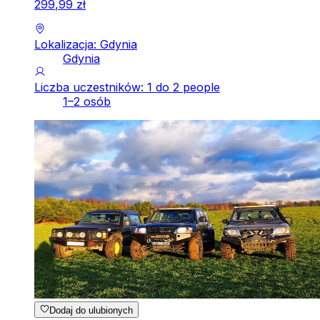
299
,
99
zł
Lokalizacja: Gdynia
Gdynia
Liczba uczestników: 1 do 2 people
1–2 osób
Dodaj do ulubionych