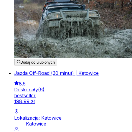
Dodaj do ulubionych
Jazda Off-Road (30 minut) | Katowice
8.5
Doskonały
(
6
)
bestseller
198
,
99
zł
Lokalizacja: Katowice
Katowice