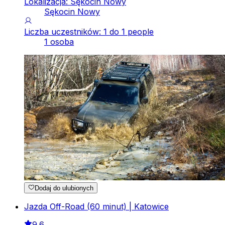
Lokalizacja: Sękocin Nowy
Sękocin Nowy
Liczba uczestników: 1 do 1 people
1 osoba
Dodaj do ulubionych
Jazda Off-Road (60 minut) | Katowice
9.6