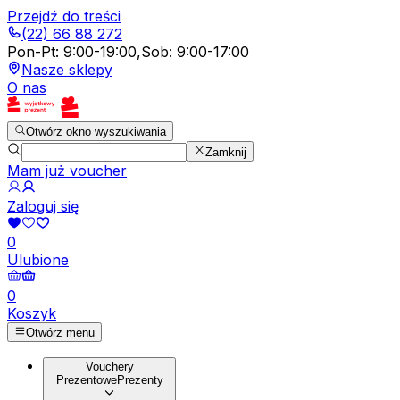
Przejdź do treści
(22) 66 88 272
Pon-Pt
:
9:00-19:00
,
Sob
:
9:00-17:00
Nasze sklepy
O nas
Otwórz okno wyszukiwania
Zamknij
Mam już voucher
Zaloguj się
0
Ulubione
0
Koszyk
Otwórz menu
Vouchery
Prezentowe
Prezenty