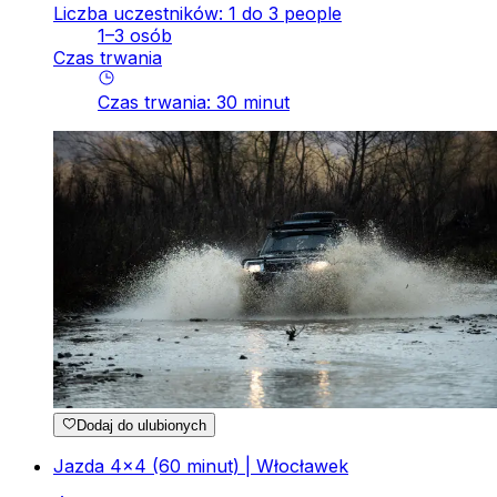
Liczba uczestników: 1 do 3 people
1–3 osób
Czas trwania
Czas trwania
:
30
minut
Dodaj do ulubionych
Jazda 4x4 (60 minut) | Włocławek