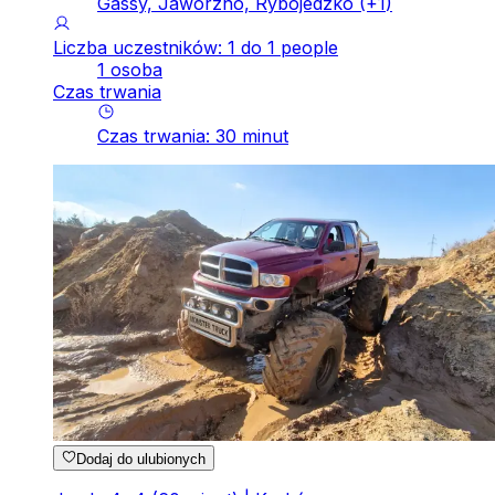
Gassy, Jaworzno, Rybojedzko
(+
1
)
Liczba uczestników: 1 do 1 people
1 osoba
Czas trwania
Czas trwania
:
30
minut
Dodaj do ulubionych