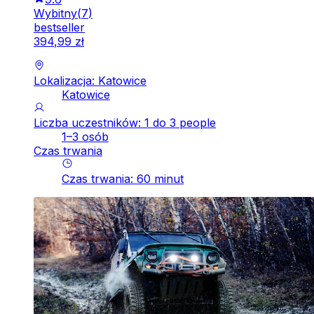
Wybitny
(
7
)
bestseller
394
,
99
zł
Lokalizacja: Katowice
Katowice
Liczba uczestników: 1 do 3 people
1–3 osób
Czas trwania
Czas trwania
:
60
minut