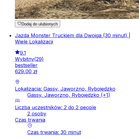
Dodaj do ulubionych
Jazda Monster Truckiem dla Dwojga (30 minut) |
Wiele Lokalizacji
9.1
Wybitny
(
29
)
bestseller
629
,
00
zł
Lokalizacja: Gassy, Jaworzno, Rybojedzko
Gassy, Jaworzno, Rybojedzko
(+
1
)
Liczba uczestników: 2 do 2 people
2 osoby
Czas trwania
Czas trwania
:
30
minut