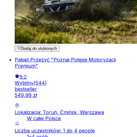
Dodaj do ulubionych
Pakiet Przeżyć "Poznaj Potęgę Motoryzacji
Premium"
9.2
Wybitny
(
544
)
bestseller
549
,
99
zł
Lokalizacja: Toruń, Ćmińsk, Warszawa
W całej Polsce
Liczba uczestników: 1 do 4 people
1–4 osób