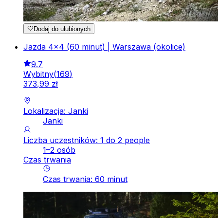
Dodaj do ulubionych
Jazda 4x4 (60 minut) | Warszawa (okolice)
9.7
Wybitny
(
169
)
373
,
99
zł
Lokalizacja: Janki
Janki
Liczba uczestników: 1 do 2 people
1–2 osób
Czas trwania
Czas trwania
:
60
minut