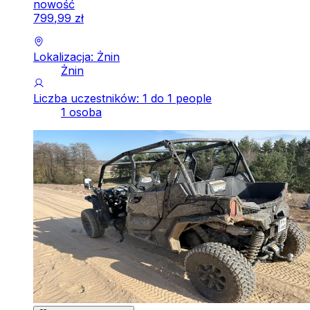
nowość
799
,
99
zł
Lokalizacja: Żnin
Żnin
Liczba uczestników: 1 do 1 people
1 osoba