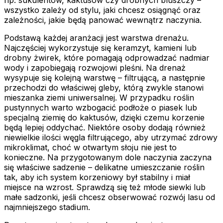
wszystko zależy od stylu, jaki chcesz osiągnąć oraz
zależności, jakie będą panować wewnątrz naczynia.
Podstawą każdej aranżacji jest warstwa drenażu.
Najczęściej wykorzystuje się keramzyt, kamieni lub
drobny żwirek, które pomagają odprowadzać nadmiar
wody i zapobiegają rozwojowi pleśni. Na drenaż
wysypuje się kolejną warstwę – filtrującą, a następnie
przechodzi do właściwej gleby, którą zwykle stanowi
mieszanka ziemi uniwersalnej. W przypadku roślin
pustynnych warto wzbogacić podłoże o piasek lub
specjalną ziemię do kaktusów, dzięki czemu korzenie
będą lepiej oddychać. Niektóre osoby dodają również
niewielkie ilości węgla filtrującego, aby utrzymać zdrowy
mikroklimat, choć w otwartym słoju nie jest to
konieczne. Na przygotowanym dole naczynia zaczyna
się właściwe sadzenie – delikatne umieszczanie roślin
tak, aby ich system korzeniowy był stabilny i miał
miejsce na wzrost. Sprawdzą się też młode siewki lub
małe sadzonki, jeśli chcesz obserwować rozwój lasu od
najmniejszego stadium.