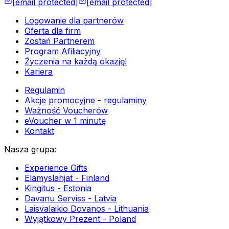
[email protected]
[email protected]
Logowanie dla partnerów
Oferta dla firm
Zostań Partnerem
Program Afiliacyjny
Życzenia na każdą okazję!
Kariera
Regulamin
Akcje promocyjne - regulaminy
Ważność Voucherów
eVoucher w 1 minutę
Kontakt
Nasza grupa
:
Experience Gifts
Elämyslahjat - Finland
Kingitus - Estonia
Davanu Serviss - Latvia
Laisvalaikio Dovanos - Lithuania
Wyjątkowy Prezent - Poland