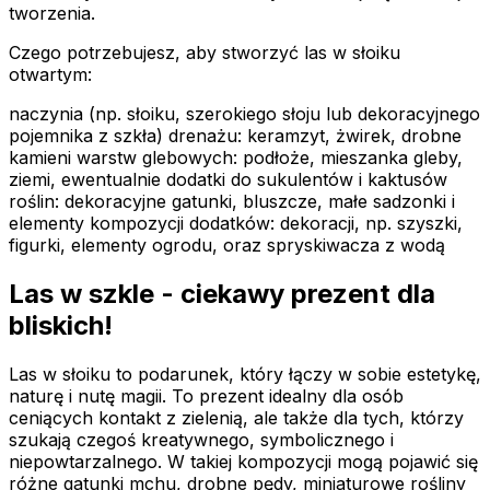
tworzenia.
Czego potrzebujesz, aby stworzyć las w słoiku
otwartym:
naczynia (np. słoiku, szerokiego słoju lub dekoracyjnego
pojemnika z szkła) drenażu: keramzyt, żwirek, drobne
kamieni warstw glebowych: podłoże, mieszanka gleby,
ziemi, ewentualnie dodatki do sukulentów i kaktusów
roślin: dekoracyjne gatunki, bluszcze, małe sadzonki i
elementy kompozycji dodatków: dekoracji, np. szyszki,
figurki, elementy ogrodu, oraz spryskiwacza z wodą
Las w szkle - ciekawy prezent dla
bliskich!
Las w słoiku to podarunek, który łączy w sobie estetykę,
naturę i nutę magii. To prezent idealny dla osób
ceniących kontakt z zielenią, ale także dla tych, którzy
szukają czegoś kreatywnego, symbolicznego i
niepowtarzalnego. W takiej kompozycji mogą pojawić się
różne gatunki mchu, drobne pędy, miniaturowe rośliny