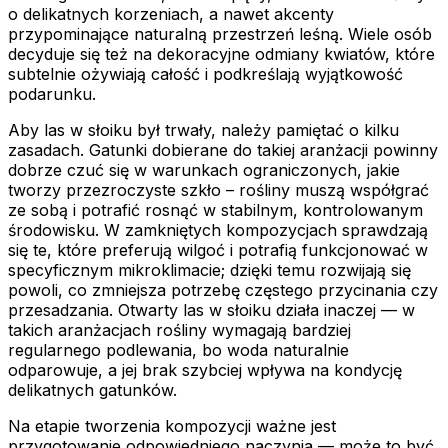
o delikatnych korzeniach, a nawet akcenty
przypominające naturalną przestrzeń leśną. Wiele osób
decyduje się też na dekoracyjne odmiany kwiatów, które
subtelnie ożywiają całość i podkreślają wyjątkowość
podarunku.
Aby las w słoiku był trwały, należy pamiętać o kilku
zasadach. Gatunki dobierane do takiej aranżacji powinny
dobrze czuć się w warunkach ograniczonych, jakie
tworzy przezroczyste szkło – rośliny muszą współgrać
ze sobą i potrafić rosnąć w stabilnym, kontrolowanym
środowisku. W zamkniętych kompozycjach sprawdzają
się te, które preferują wilgoć i potrafią funkcjonować w
specyficznym mikroklimacie; dzięki temu rozwijają się
powoli, co zmniejsza potrzebę częstego przycinania czy
przesadzania. Otwarty las w słoiku działa inaczej — w
takich aranżacjach rośliny wymagają bardziej
regularnego podlewania, bo woda naturalnie
odparowuje, a jej brak szybciej wpływa na kondycję
delikatnych gatunków.
Na etapie tworzenia kompozycji ważne jest
przygotowanie odpowiedniego naczynia — może to być