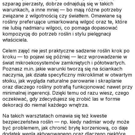
szparag pierzasty, dobrze odnajdują się w takich
warunkach, a inne mniej — bo mają różne potrzeby
związane z wilgotnością czy światłem. Omawiane są
rośliny preferujące umiarkowaną wilgoć oraz te, które
nie lubią nadmiaru wilgoci, co pomaga dopasować
kompozycję do potrzeb roślin i stylu pielęgnacji
właściciela.
Celem zajęć nie jest praktyczne sadzenie roślin krok po
kroku — to pojawi się później — lecz wprowadzenie w
świat mikroekosystemów zamkniętych i półotwartych.
Poznasz m.in. jakie warunki tworzą się na ściankach
naczynia, jak działa specyficzny mikroklimat w otwartym
słoiku, jak wygląda naturalne parowanie i skraplanie
oraz dlaczego rośliny potrafią funkcjonować nawet przy
minimalnej ingerencji. Dzięki temu od razu wiesz, czego
oczekiwać, gdy zdecydujesz się zrobić las w formie
dekoracji do niemal każdego wnętrza.
Na takich warsztatach omawia się też kwestie
bezpieczeństwa roślin — np. kiedy nadmiar wody może
być problemem, jak chronić bryłę korzeniową, co daje
dodatek węgla aktywowanego oraz dlaczego niektóre