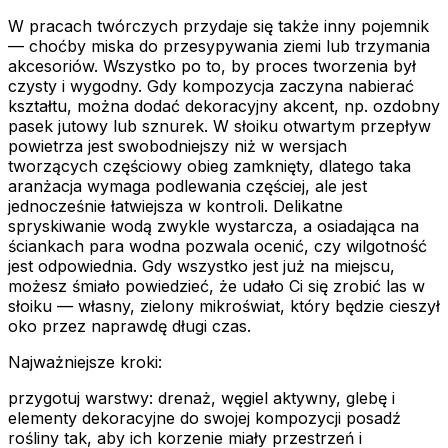
W pracach twórczych przydaje się także inny pojemnik
— choćby miska do przesypywania ziemi lub trzymania
akcesoriów. Wszystko po to, by proces tworzenia był
czysty i wygodny. Gdy kompozycja zaczyna nabierać
kształtu, można dodać dekoracyjny akcent, np. ozdobny
pasek jutowy lub sznurek. W słoiku otwartym przepływ
powietrza jest swobodniejszy niż w wersjach
tworzących częściowy obieg zamknięty, dlatego taka
aranżacja wymaga podlewania częściej, ale jest
jednocześnie łatwiejsza w kontroli. Delikatne
spryskiwanie wodą zwykle wystarcza, a osiadająca na
ściankach para wodna pozwala ocenić, czy wilgotność
jest odpowiednia. Gdy wszystko jest już na miejscu,
możesz śmiało powiedzieć, że udało Ci się zrobić las w
słoiku — własny, zielony mikroświat, który będzie cieszył
oko przez naprawdę długi czas.
Najważniejsze kroki:
przygotuj warstwy: drenaż, węgiel aktywny, glebę i
elementy dekoracyjne do swojej kompozycji posadź
rośliny tak, aby ich korzenie miały przestrzeń i