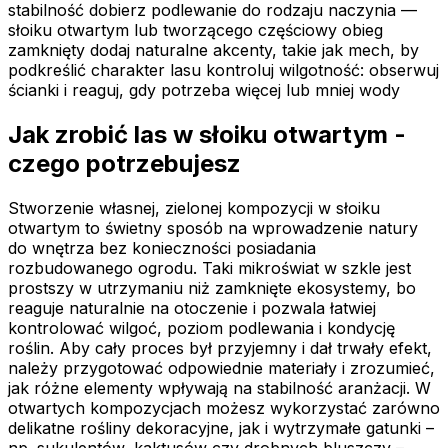
stabilność dobierz podlewanie do rodzaju naczynia —
słoiku otwartym lub tworzącego częściowy obieg
zamknięty dodaj naturalne akcenty, takie jak mech, by
podkreślić charakter lasu kontroluj wilgotność: obserwuj
ścianki i reaguj, gdy potrzeba więcej lub mniej wody
Jak zrobić las w słoiku otwartym -
czego potrzebujesz
Stworzenie własnej, zielonej kompozycji w słoiku
otwartym to świetny sposób na wprowadzenie natury
do wnętrza bez konieczności posiadania
rozbudowanego ogrodu. Taki mikroświat w szkle jest
prostszy w utrzymaniu niż zamknięte ekosystemy, bo
reaguje naturalnie na otoczenie i pozwala łatwiej
kontrolować wilgoć, poziom podlewania i kondycję
roślin. Aby cały proces był przyjemny i dał trwały efekt,
należy przygotować odpowiednie materiały i zrozumieć,
jak różne elementy wpływają na stabilność aranżacji. W
otwartych kompozycjach możesz wykorzystać zarówno
delikatne rośliny dekoracyjne, jak i wytrzymałe gatunki –
np. sukulentów, kaktusów czy drobnych bluszczy –