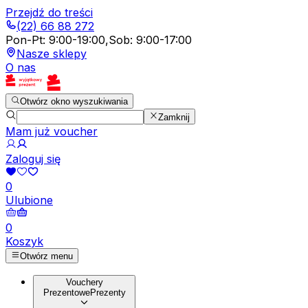
Przejdź do treści
(22) 66 88 272
Pon-Pt
:
9:00-19:00
,
Sob
:
9:00-17:00
Nasze sklepy
O nas
Otwórz okno wyszukiwania
Zamknij
Mam już voucher
Zaloguj się
0
Ulubione
0
Koszyk
Otwórz menu
Vouchery
Prezentowe
Prezenty