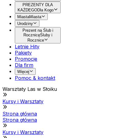
PREZENTY DLA
KAŻDEGO
Dla Kogo
Miasta
Miasta
Urodziny
Prezent na Ślub i
Rocznicę
Śluby i
Rocznice
Letnie Hity
Pakiety
Promocje
Dla firm
Więcej
Pomoc & kontakt
Warsztaty Las w Słoiku
Kursy i Warsztaty
Strona główna
Strona główna
Kursy i Warsztaty