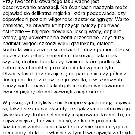
Przy tworzeniu otwartego lasu ważne jest
obserwowanie aranżacji. Na ściankach naczynia może
pojawiać się delikatna mgiełka, która podpowiada, czy
odpowiedni poziom wilgotności został osiągnięty. Warto
pamiętać, że otwarte kompozycje należy podlewać
ostrożnie — najlepiej niewielką ilością wody, dopiero
wtedy, gdy powierzchnia ziemi przeschnie. Zbyt duży
nadmiar wilgoci szkodzi wielu gatunkom, dlatego
kontrola widoczna na ściankach to duża pomoc. Całość
możesz uzupełnić elementami dekoracji, takimi jak
szyszki, drobne figurki czy kamieni, które podkreślą
naturalny charakter projektu i dodadzą mu stylu.
Otwarty las dobrze czuje się na parapecie czy półce z
dostępem do rozproszonego światła, a w szerszych
naczyniach – nawet takich jak miniaturowe akwarium –
tworzy piękny akcent wewnętrznego ogrodu.
W pasujących stylistycznie kompozycjach mogą pojawić
się także sezonowe akcenty, jak gałązka miniaturowego
świerku czy drobne elementy inspirowane lasem. To, co
najważniejsze, to świadomość, że każdy pojemnik,
każda mieszanka ziemi i każde ułożenie kompozycji da
nieco inny efekt — i właśnie w tym tkwi największa frajda