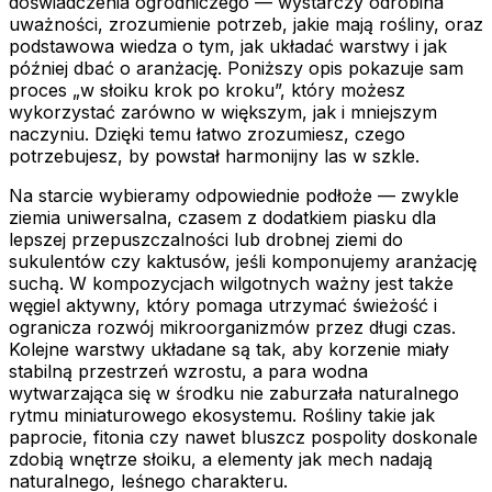
doświadczenia ogrodniczego — wystarczy odrobina
uważności, zrozumienie potrzeb, jakie mają rośliny, oraz
podstawowa wiedza o tym, jak układać warstwy i jak
później dbać o aranżację. Poniższy opis pokazuje sam
proces „w słoiku krok po kroku”, który możesz
wykorzystać zarówno w większym, jak i mniejszym
naczyniu. Dzięki temu łatwo zrozumiesz, czego
potrzebujesz, by powstał harmonijny las w szkle.
Na starcie wybieramy odpowiednie podłoże — zwykle
ziemia uniwersalna, czasem z dodatkiem piasku dla
lepszej przepuszczalności lub drobnej ziemi do
sukulentów czy kaktusów, jeśli komponujemy aranżację
suchą. W kompozycjach wilgotnych ważny jest także
węgiel aktywny, który pomaga utrzymać świeżość i
ogranicza rozwój mikroorganizmów przez długi czas.
Kolejne warstwy układane są tak, aby korzenie miały
stabilną przestrzeń wzrostu, a para wodna
wytwarzająca się w środku nie zaburzała naturalnego
rytmu miniaturowego ekosystemu. Rośliny takie jak
paprocie, fitonia czy nawet bluszcz pospolity doskonale
zdobią wnętrze słoiku, a elementy jak mech nadają
naturalnego, leśnego charakteru.