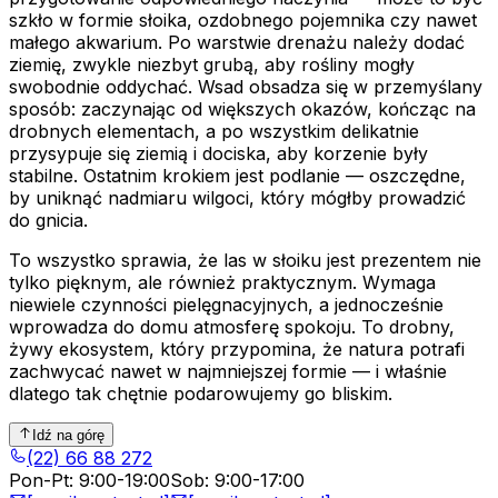
szkło w formie słoika, ozdobnego pojemnika czy nawet
małego akwarium. Po warstwie drenażu należy dodać
ziemię, zwykle niezbyt grubą, aby rośliny mogły
swobodnie oddychać. Wsad obsadza się w przemyślany
sposób: zaczynając od większych okazów, kończąc na
drobnych elementach, a po wszystkim delikatnie
przysypuje się ziemią i dociska, aby korzenie były
stabilne. Ostatnim krokiem jest podlanie — oszczędne,
by uniknąć nadmiaru wilgoci, który mógłby prowadzić
do gnicia.
To wszystko sprawia, że las w słoiku jest prezentem nie
tylko pięknym, ale również praktycznym. Wymaga
niewiele czynności pielęgnacyjnych, a jednocześnie
wprowadza do domu atmosferę spokoju. To drobny,
żywy ekosystem, który przypomina, że natura potrafi
zachwycać nawet w najmniejszej formie — i właśnie
dlatego tak chętnie podarowujemy go bliskim.
Idź na górę
(22) 66 88 272
Pon-Pt
:
9:00-19:00
Sob
:
9:00-17:00