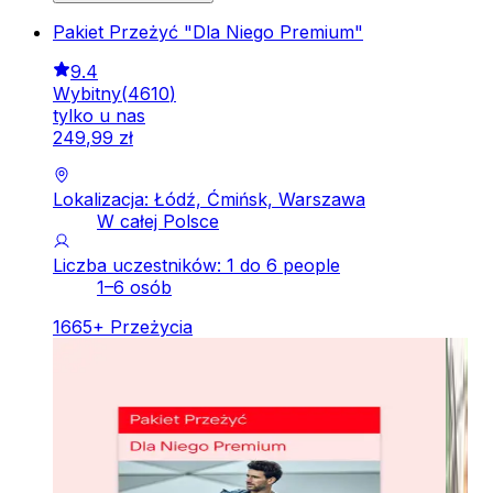
Pakiet Przeżyć "Dla Niego Premium"
9.4
Wybitny
(
4610
)
tylko u nas
249
,
99
zł
Lokalizacja: Łódź, Ćmińsk, Warszawa
W całej Polsce
Liczba uczestników: 1 do 6 people
1–6 osób
1665
+
Przeżycia