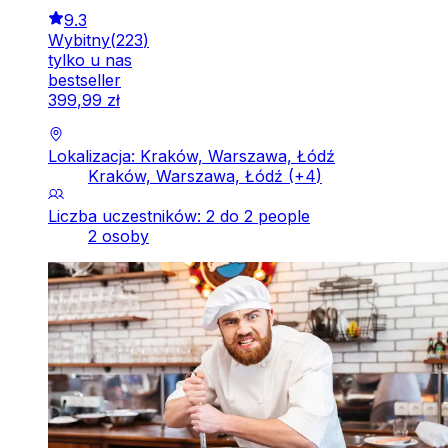
9.3
Wybitny
(
223
)
tylko u nas
bestseller
399
,
99
zł
Lokalizacja: Kraków, Warszawa, Łódź
Kraków, Warszawa, Łódź
(+
4
)
Liczba uczestników: 2 do 2 people
2 osoby