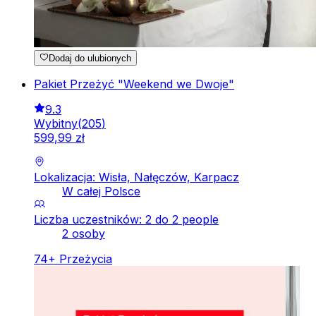
Dodaj do ulubionych
Pakiet Przeżyć "Weekend we Dwoje"
9.3
Wybitny
(
205
)
599
,
99
zł
Lokalizacja: Wisła, Nałęczów, Karpacz
W całej Polsce
Liczba uczestników: 2 do 2 people
2 osoby
74
+
Przeżycia