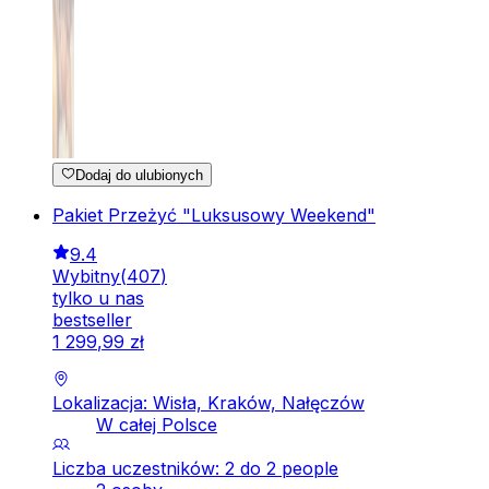
Dodaj do ulubionych
Pakiet Przeżyć "Luksusowy Weekend"
9.4
Wybitny
(
407
)
tylko u nas
bestseller
1
299
,
99
zł
Lokalizacja: Wisła, Kraków, Nałęczów
W całej Polsce
Liczba uczestników: 2 do 2 people