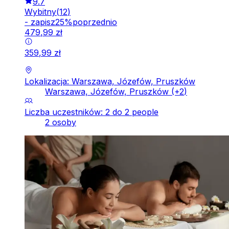
9.7
Wybitny
(
12
)
-
zapisz
25
%
poprzednio
479
,
99
zł
359
,
99
zł
Lokalizacja: Warszawa, Józefów, Pruszków
Warszawa, Józefów, Pruszków
(+
2
)
Liczba uczestników: 2 do 2 people
2 osoby