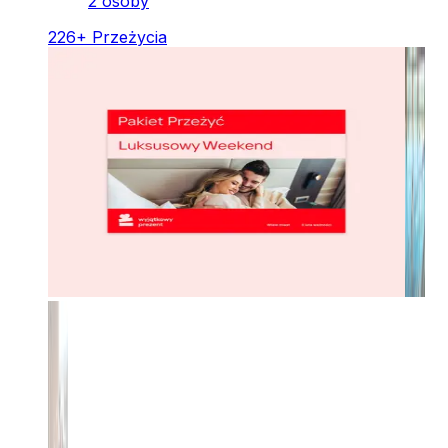
2 osoby
226
+
Przeżycia