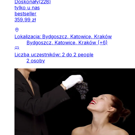
Doskonały
(
228
)
tylko u nas
bestseller
359
,
99
zł
Lokalizacja: Bydgoszcz, Katowice, Kraków
Bydgoszcz, Katowice, Kraków
(+
6
)
Liczba uczestników: 2 do 2 people
2 osoby