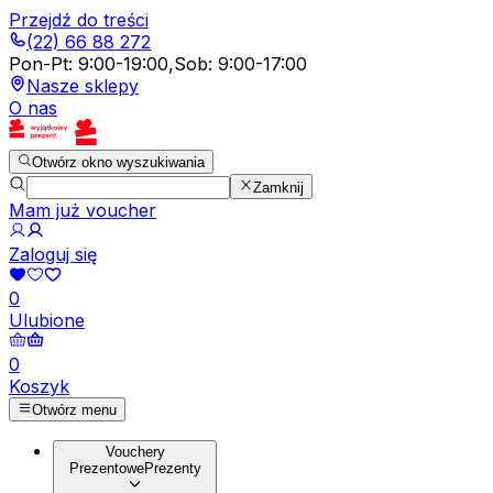
Przejdź do treści
(22) 66 88 272
Pon-Pt
:
9:00-19:00
,
Sob
:
9:00-17:00
Nasze sklepy
O nas
Otwórz okno wyszukiwania
Zamknij
Mam już voucher
Zaloguj się
0
Ulubione
0
Koszyk
Otwórz menu
Vouchery
Prezentowe
Prezenty