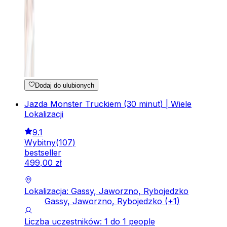
Dodaj do ulubionych
Jazda Monster Truckiem (30 minut) | Wiele
Lokalizacji
9.1
Wybitny
(
107
)
bestseller
499
,
00
zł
Lokalizacja: Gassy, Jaworzno, Rybojedzko
Gassy, Jaworzno, Rybojedzko
(+
1
)
Liczba uczestników: 1 do 1 people