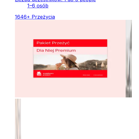
1–6 osób
1646
+
Przeżycia