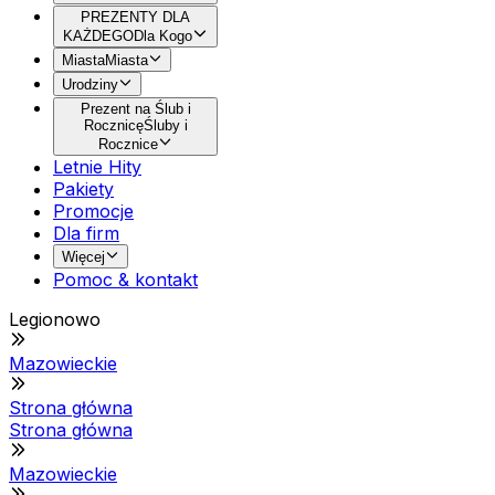
PREZENTY DLA
KAŻDEGO
Dla Kogo
Miasta
Miasta
Urodziny
Prezent na Ślub i
Rocznicę
Śluby i
Rocznice
Letnie Hity
Pakiety
Promocje
Dla firm
Więcej
Pomoc & kontakt
Legionowo
Mazowieckie
Strona główna
Strona główna
Mazowieckie