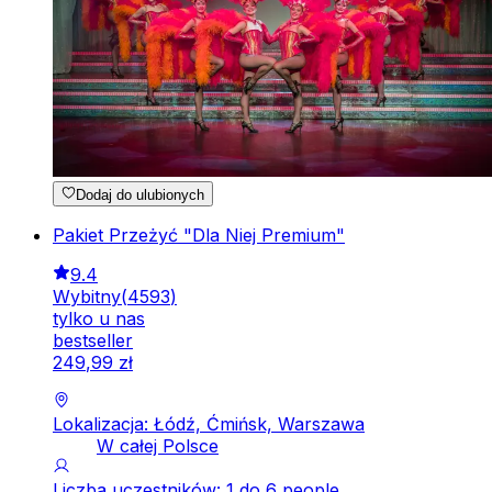
Dodaj do ulubionych
Pakiet Przeżyć "Dla Niej Premium"
9.4
Wybitny
(
4593
)
tylko u nas
bestseller
249
,
99
zł
Lokalizacja: Łódź, Ćmińsk, Warszawa
W całej Polsce
Liczba uczestników: 1 do 6 people