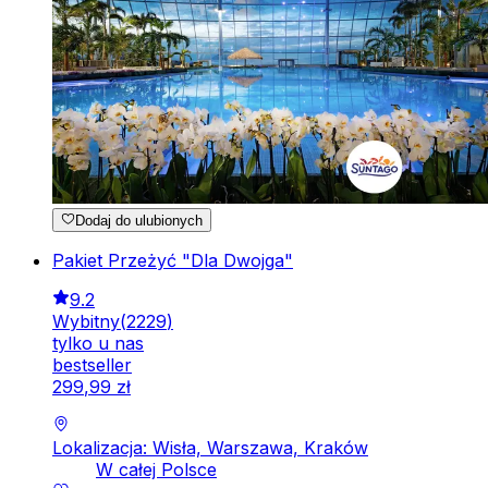
Dodaj do ulubionych
Pakiet Przeżyć "Dla Dwojga"
9.2
Wybitny
(
2229
)
tylko u nas
bestseller
299
,
99
zł
Lokalizacja: Wisła, Warszawa, Kraków
W całej Polsce