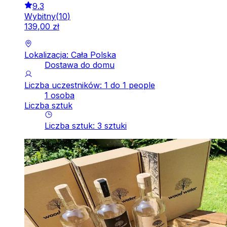
9.3
Wybitny
(
10
)
139
,
00
zł
Lokalizacja: Cała Polska
Dostawa do domu
Liczba uczestników: 1 do 1 people
1 osoba
Liczba sztuk
Liczba sztuk
:
3
sztuki