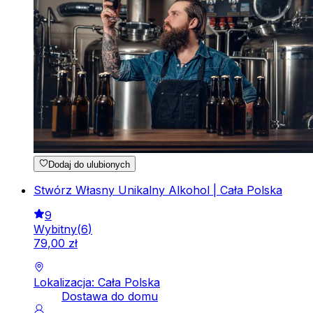
Dodaj do ulubionych
Stwórz Własny Unikalny Alkohol | Cała Polska
9
Wybitny
(
6
)
79
,
00
zł
Lokalizacja: Cała Polska
Dostawa do domu