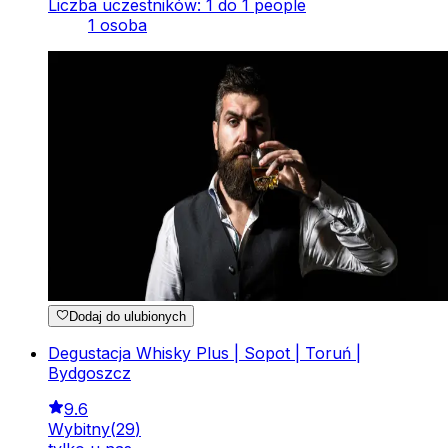
Liczba uczestników: 1 do 1 people
1 osoba
Dodaj do ulubionych
Degustacja Whisky Plus | Sopot | Toruń |
Bydgoszcz
9.6
Wybitny
(
29
)