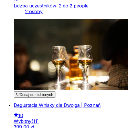
Liczba uczestników: 2 do 2 people
2 osoby
Dodaj do ulubionych
Degustacja Whisky dla Dwojga | Poznań
10
Wybitny
(
11
)
399
,
00
zł