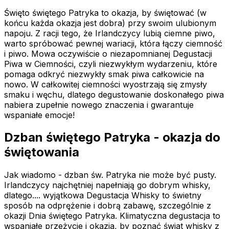
Święto świętego Patryka to okazja, by świętować (w
końcu każda okazja jest dobra) przy swoim ulubionym
napoju. Z racji tego, że Irlandczycy lubią ciemne piwo,
warto spróbować pewnej wariacji, która łączy ciemność
i piwo. Mowa oczywiście o niezapomnianej Degustacji
Piwa w Ciemności, czyli niezwykłym wydarzeniu, które
pomaga odkryć niezwykły smak piwa całkowicie na
nowo. W całkowitej ciemności wyostrzają się zmysły
smaku i węchu, dlatego degustowanie doskonałego piwa
nabiera zupełnie nowego znaczenia i gwarantuje
wspaniałe emocje!
Dzban świętego Patryka - okazja do
świętowania
Jak wiadomo - dzban św. Patryka nie może być pusty.
Irlandczycy najchętniej napełniają go dobrym whisky,
dlatego.... wyjątkowa Degustacja Whisky to świetny
sposób na odprężenie i dobrą zabawę, szczególnie z
okazji Dnia świętego Patryka. Klimatyczna degustacja to
wspaniałe przeżycie i okazja, by poznać świat whisky z