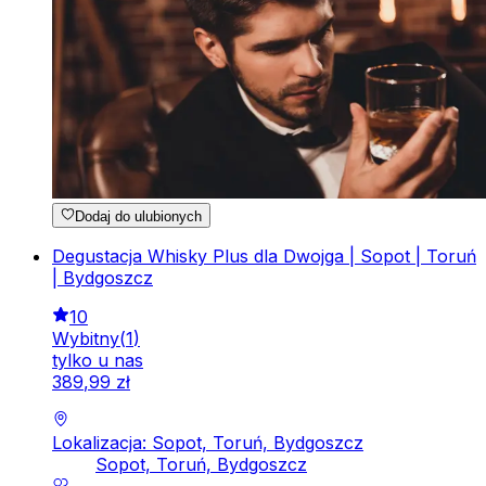
Dodaj do ulubionych
Degustacja Whisky Plus dla Dwojga | Sopot | Toruń
| Bydgoszcz
10
Wybitny
(
1
)
tylko u nas
389
,
99
zł
Lokalizacja: Sopot, Toruń, Bydgoszcz
Sopot, Toruń, Bydgoszcz