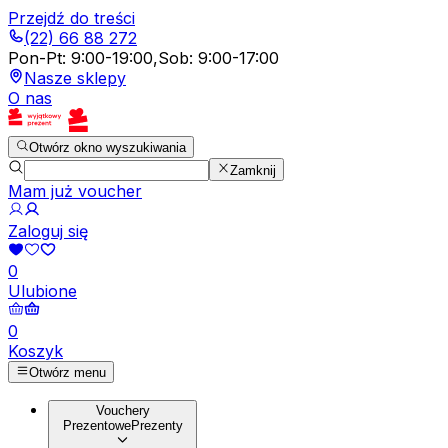
Przejdź do treści
(22) 66 88 272
Pon-Pt
:
9:00-19:00
,
Sob
:
9:00-17:00
Nasze sklepy
O nas
Otwórz okno wyszukiwania
Zamknij
Mam już voucher
Zaloguj się
0
Ulubione
0
Koszyk
Otwórz menu
Vouchery
Prezentowe
Prezenty