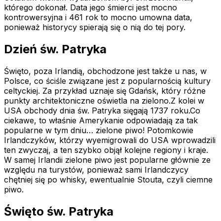
którego dokonał. Data jego śmierci jest mocno
kontrowersyjna i 461 rok to mocno umowna data,
ponieważ historycy spierają się o nią do tej pory.
Dzień św. Patryka
Święto, poza Irlandią, obchodzone jest także u nas, w
Polsce, co ściśle związane jest z popularnością kultury
celtyckiej. Za przykład uznaje się Gdańsk, który różne
punkty architektoniczne oświetla na zielono.Z kolei w
USA obchody dnia św. Patryka sięgają 1737 roku.Co
ciekawe, to właśnie Amerykanie odpowiadają za tak
popularne w tym dniu… zielone piwo! Potomkowie
Irlandczyków, którzy wyemigrowali do USA wprowadzili
ten zwyczaj, a ten szybko objął kolejne regiony i kraje.
W samej Irlandii zielone piwo jest popularne głównie ze
względu na turystów, ponieważ sami Irlandczycy
chętniej się po whisky, ewentualnie Stouta, czyli ciemne
piwo.
Święto św. Patryka