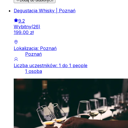
Dodaj do ulubionych
Degustacja Whisky | Poznań
9.2
Wybitny
(
26
)
199
,
00
zł
Lokalizacja: Poznań
Poznań
Liczba uczestników: 1 do 1 people
1 osoba