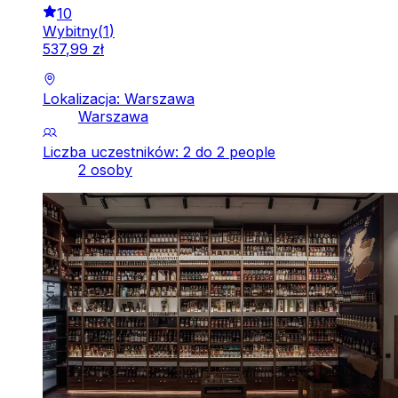
10
Wybitny
(
1
)
537
,
99
zł
Lokalizacja: Warszawa
Warszawa
Liczba uczestników: 2 do 2 people
2 osoby