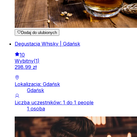
Dodaj do ulubionych
Degustacja Whisky | Gdańsk
10
Wybitny
(
1
)
298
,
99
zł
Lokalizacja: Gdańsk
Gdańsk
Liczba uczestników: 1 do 1 people
1 osoba