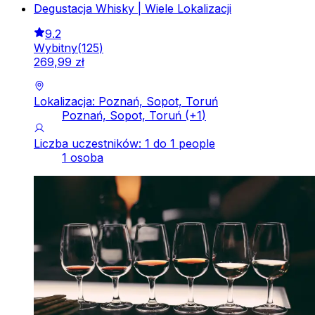
Degustacja Whisky | Wiele Lokalizacji
9.2
Wybitny
(
125
)
269
,
99
zł
Lokalizacja: Poznań, Sopot, Toruń
Poznań, Sopot, Toruń
(+
1
)
Liczba uczestników: 1 do 1 people
1 osoba