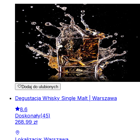
Dodaj do ulubionych
Degustacja Whisky Single Malt | Warszawa
8.6
Doskonały
(
45
)
268
,
99
zł
Lokalizacja: Warszawa