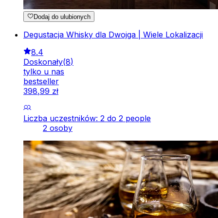
Dodaj do ulubionych
Degustacja Whisky dla Dwojga | Wiele Lokalizacji
8.4
Doskonały
(
8
)
tylko u nas
bestseller
398
,
99
zł
Liczba uczestników: 2 do 2 people
2 osoby