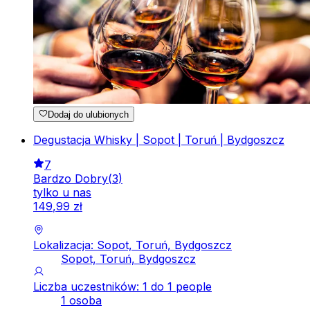
Dodaj do ulubionych
Degustacja Whisky | Sopot | Toruń | Bydgoszcz
7
Bardzo Dobry
(
3
)
tylko u nas
149
,
99
zł
Lokalizacja: Sopot, Toruń, Bydgoszcz
Sopot, Toruń, Bydgoszcz
Liczba uczestników: 1 do 1 people
1 osoba