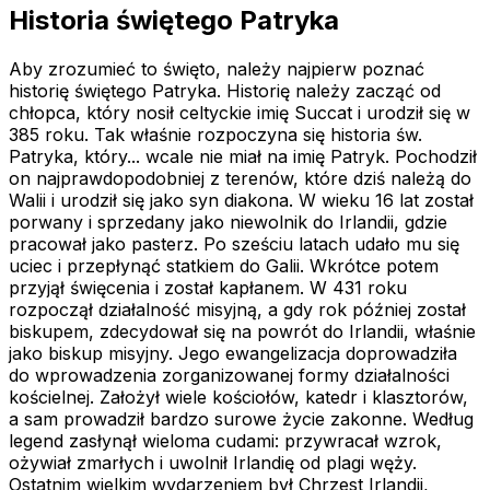
Historia świętego Patryka
Aby zrozumieć to święto, należy najpierw poznać
historię świętego Patryka. Historię należy zacząć od
chłopca, który nosił celtyckie imię Succat i urodził się w
385 roku. Tak właśnie rozpoczyna się historia św.
Patryka, który... wcale nie miał na imię Patryk. Pochodził
on najprawdopodobniej z terenów, które dziś należą do
Walii i urodził się jako syn diakona. W wieku 16 lat został
porwany i sprzedany jako niewolnik do Irlandii, gdzie
pracował jako pasterz. Po sześciu latach udało mu się
uciec i przepłynąć statkiem do Galii. Wkrótce potem
przyjął święcenia i został kapłanem. W 431 roku
rozpoczął działalność misyjną, a gdy rok później został
biskupem, zdecydował się na powrót do Irlandii, właśnie
jako biskup misyjny. Jego ewangelizacja doprowadziła
do wprowadzenia zorganizowanej formy działalności
kościelnej. Założył wiele kościołów, katedr i klasztorów,
a sam prowadził bardzo surowe życie zakonne. Według
legend zasłynął wieloma cudami: przywracał wzrok,
ożywiał zmarłych i uwolnił Irlandię od plagi węży.
Ostatnim wielkim wydarzeniem był Chrzest Irlandii,