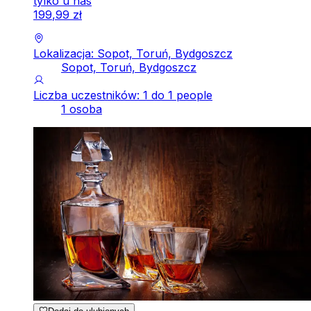
tylko u nas
199
,
99
zł
Lokalizacja: Sopot, Toruń, Bydgoszcz
Sopot, Toruń, Bydgoszcz
Liczba uczestników: 1 do 1 people
1 osoba