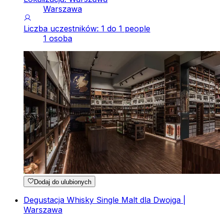
Warszawa
Liczba uczestników: 1 do 1 people
1 osoba
Dodaj do ulubionych
Degustacja Whisky Single Malt dla Dwojga |
Warszawa