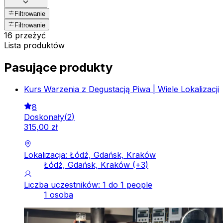
Filtrowanie
Filtrowanie
16 przeżyć
Lista produktów
Pasujące produkty
Kurs Warzenia z Degustacją Piwa | Wiele Lokalizacji
8
Doskonały
(
2
)
315
,
00
zł
Lokalizacja: Łódź, Gdańsk, Kraków
Łódź, Gdańsk, Kraków
(+
3
)
Liczba uczestników: 1 do 1 people
1 osoba