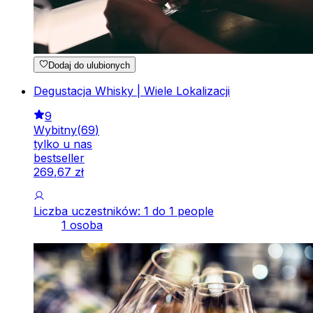
Dodaj do ulubionych
Degustacja Whisky | Wiele Lokalizacji
9
Wybitny
(
69
)
tylko u nas
bestseller
269
,
67
zł
Liczba uczestników: 1 do 1 people
1 osoba