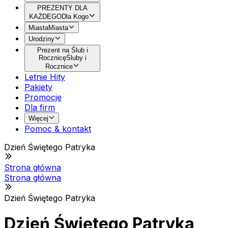
PREZENTY DLA
KAŻDEGO
Dla Kogo
Miasta
Miasta
Urodziny
Prezent na Ślub i
Rocznicę
Śluby i
Rocznice
Letnie Hity
Pakiety
Promocje
Dla firm
Więcej
Pomoc & kontakt
Dzień Świętego Patryka
Strona główna
Strona główna
Dzień Świętego Patryka
Dzień Świętego Patryka