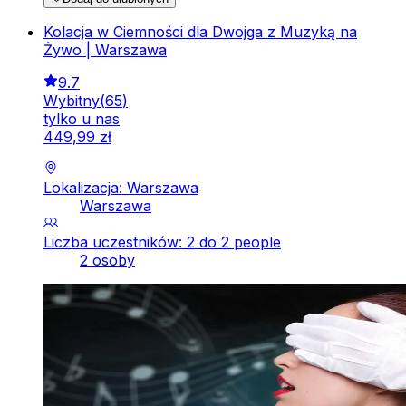
Kolacja w Ciemności dla Dwojga z Muzyką na
Żywo | Warszawa
9.7
Wybitny
(
65
)
tylko u nas
449
,
99
zł
Lokalizacja: Warszawa
Warszawa
Liczba uczestników: 2 do 2 people
2 osoby