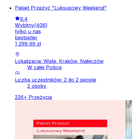
Pakiet Przeżyć "Luksusowy Weekend"
9.4
Wybitny
(
406
)
tylko u nas
bestseller
1
299
,
99
zł
Lokalizacja: Wisła, Kraków, Nałęczów
W całej Polsce
Liczba uczestników: 2 do 2 people
2 osoby
226
+
Przeżycia