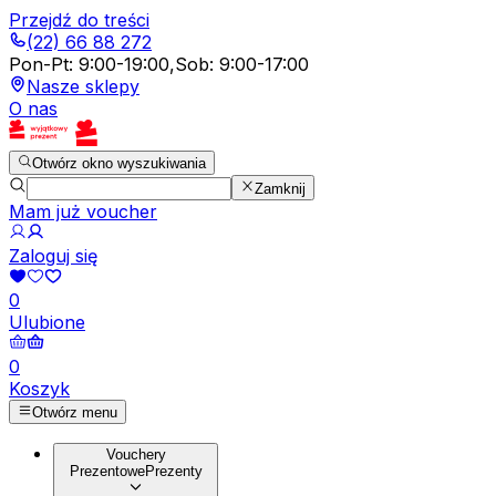
Przejdź do treści
(22) 66 88 272
Pon-Pt
:
9:00-19:00
,
Sob
:
9:00-17:00
Nasze sklepy
O nas
Otwórz okno wyszukiwania
Zamknij
Mam już voucher
Zaloguj się
0
Ulubione
0
Koszyk
Otwórz menu
Vouchery
Prezentowe
Prezenty