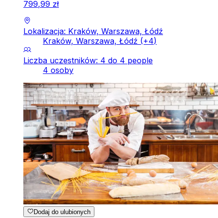
799
,
99
zł
Lokalizacja: Kraków, Warszawa, Łódź
Kraków, Warszawa, Łódź
(+
4
)
Liczba uczestników: 4 do 4 people
4 osoby
Dodaj do ulubionych