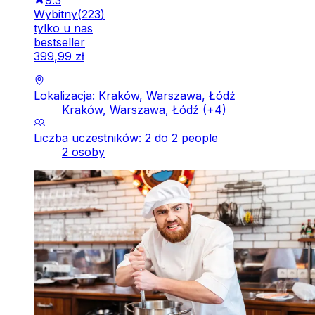
Wybitny
(
223
)
tylko u nas
bestseller
399
,
99
zł
Lokalizacja: Kraków, Warszawa, Łódź
Kraków, Warszawa, Łódź
(+
4
)
Liczba uczestników: 2 do 2 people
2 osoby