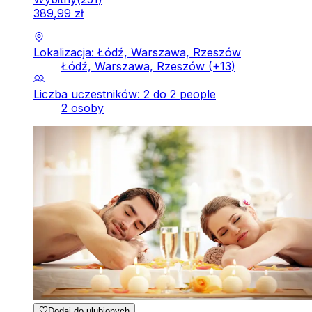
389
,
99
zł
Lokalizacja: Łódź, Warszawa, Rzeszów
Łódź, Warszawa, Rzeszów
(+
13
)
Liczba uczestników: 2 do 2 people
2 osoby
Dodaj do ulubionych