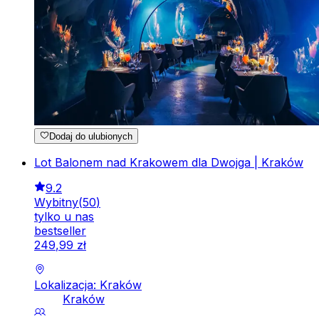
Dodaj do ulubionych
Lot Balonem nad Krakowem dla Dwojga | Kraków
9.2
Wybitny
(
50
)
tylko u nas
bestseller
249
,
99
zł
Lokalizacja: Kraków
Kraków