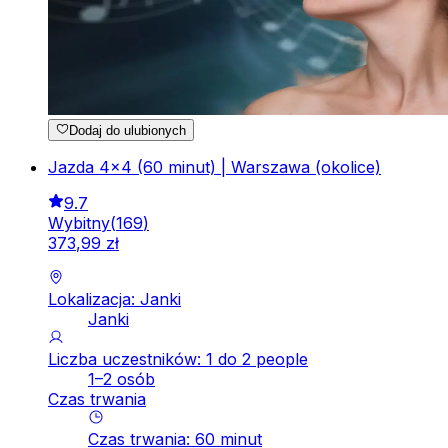
Dodaj do ulubionych
Jazda 4x4 (60 minut) | Warszawa (okolice)
9.7
Wybitny
(
169
)
373
,
99
zł
Lokalizacja: Janki
Janki
Liczba uczestników: 1 do 2 people
1–2 osób
Czas trwania
Czas trwania
:
60
minut