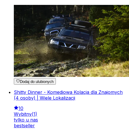
Dodaj do ulubionych
Shitty Dinner - Komediowa Kolacja dla Znajomych
(4 osoby) | Wiele Lokalizacji
10
Wybitny
(
1
)
tylko u nas
bestseller