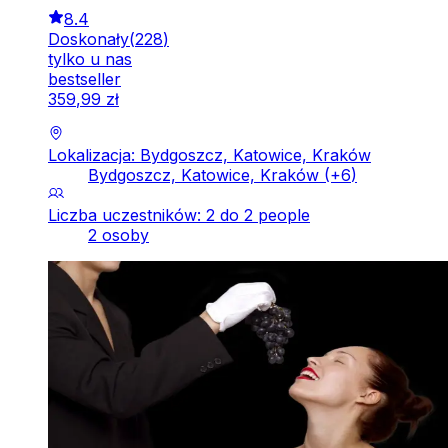
8.4
Doskonały
(
228
)
tylko u nas
bestseller
359
,
99
zł
Lokalizacja: Bydgoszcz, Katowice, Kraków
Bydgoszcz, Katowice, Kraków
(+
6
)
Liczba uczestników: 2 do 2 people
2 osoby