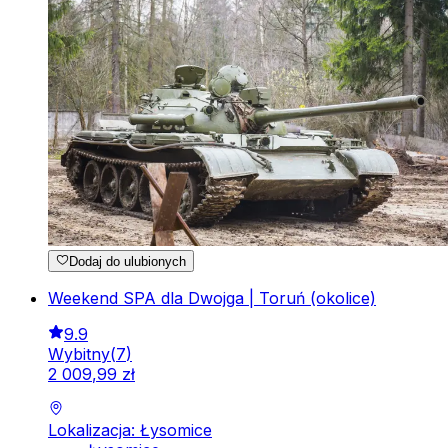
Dodaj do ulubionych
Weekend SPA dla Dwojga | Toruń (okolice)
9.9
Wybitny
(
7
)
2
009
,
99
zł
Lokalizacja: Łysomice