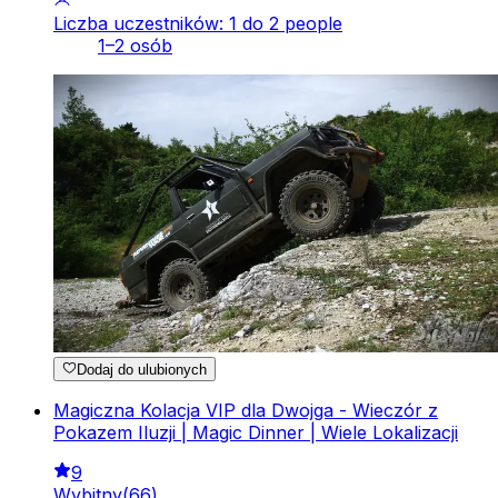
Liczba uczestników: 1 do 2 people
1–2 osób
Dodaj do ulubionych
Magiczna Kolacja VIP dla Dwojga - Wieczór z
Pokazem Iluzji | Magic Dinner | Wiele Lokalizacji
9
Wybitny
(
66
)