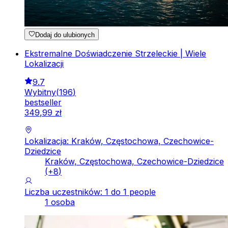
Dodaj do ulubionych
Ekstremalne Doświadczenie Strzeleckie | Wiele
Lokalizacji
9.7
Wybitny
(
196
)
bestseller
349
,
99
zł
Lokalizacja: Kraków, Częstochowa, Czechowice-
Dziedzice
Kraków, Częstochowa, Czechowice-Dziedzice
(+
8
)
Liczba uczestników: 1 do 1 people
1 osoba