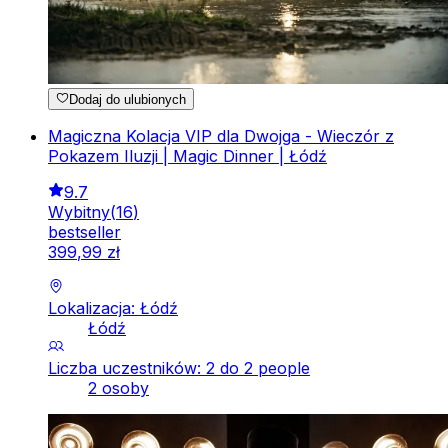
Dodaj do ulubionych
Magiczna Kolacja VIP dla Dwojga - Wieczór z
Pokazem Iluzji | Magic Dinner | Łódź
9.7
Wybitny
(
16
)
bestseller
399
,
99
zł
Lokalizacja: Łódź
Łódź
Liczba uczestników: 2 do 2 people
2 osoby