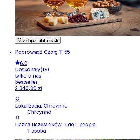
Dodaj do ulubionych
Poprowadź Czołg T-55
8.8
Doskonały
(
19
)
tylko u nas
bestseller
2
349
,
99
zł
Lokalizacja: Chrcynno
Chrcynno
Liczba uczestników: 1 do 1 people
1 osoba