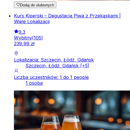
Dodaj do ulubionych
Kurs Kiperski – Degustacja Piwa z Przekąskami |
Wiele Lokalizacji
9.3
Wybitny
(
105
)
239
,
99
zł
Lokalizacja: Szczecin, Łódź, Gdańsk
Szczecin, Łódź, Gdańsk
(+
5
)
Liczba uczestników: 1 do 1 people
1 osoba