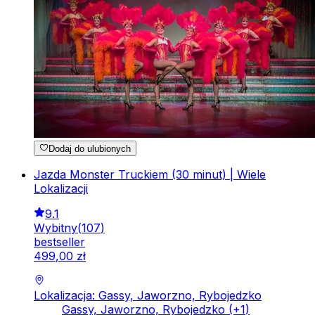
Dodaj do ulubionych
Jazda Monster Truckiem (30 minut) | Wiele
Lokalizacji
9.1
Wybitny
(
107
)
bestseller
499
,
00
zł
Lokalizacja: Gassy, Jaworzno, Rybojedzko
Gassy, Jaworzno, Rybojedzko
(+
1
)