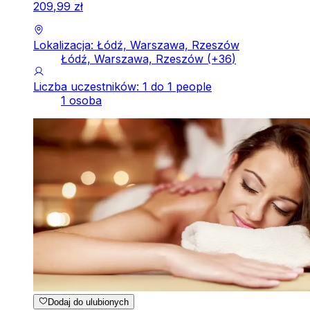
209
,
99
zł
Lokalizacja: Łódź, Warszawa, Rzeszów
Łódź, Warszawa, Rzeszów
(+
36
)
Liczba uczestników: 1 do 1 people
1 osoba
Dodaj do ulubionych