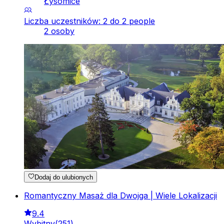
Łysomice
Liczba uczestników: 2 do 2 people
2 osoby
Dodaj do ulubionych
Romantyczny Masaż dla Dwojga | Wiele Lokalizacji
9.4
Wybitny
(
251
)