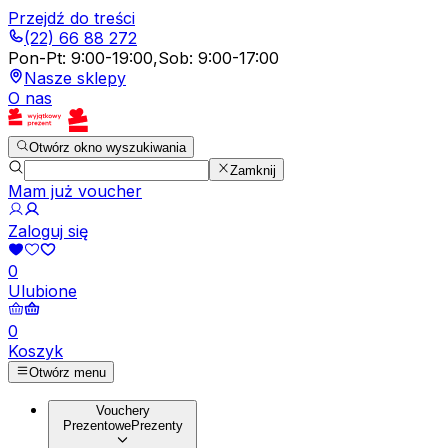
Przejdź do treści
(22) 66 88 272
Pon-Pt
:
9:00-19:00
,
Sob
:
9:00-17:00
Nasze sklepy
O nas
Otwórz okno wyszukiwania
Zamknij
Mam już voucher
Zaloguj się
0
Ulubione
0
Koszyk
Otwórz menu
Vouchery
Prezentowe
Prezenty