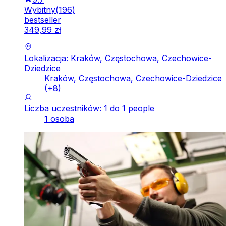
Wybitny
(
196
)
bestseller
349
,
99
zł
Lokalizacja: Kraków, Częstochowa, Czechowice-
Dziedzice
Kraków, Częstochowa, Czechowice-Dziedzice
(+
8
)
Liczba uczestników: 1 do 1 people
1 osoba