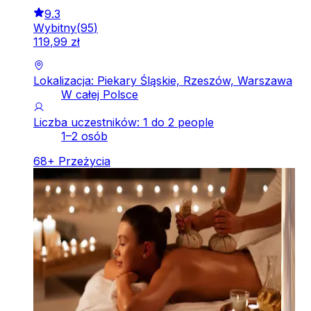
9.3
Wybitny
(
95
)
119
,
99
zł
Lokalizacja: Piekary Śląskie, Rzeszów, Warszawa
W całej Polsce
Liczba uczestników: 1 do 2 people
1–2 osób
68
+
Przeżycia