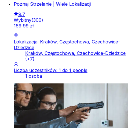
Poznaj Strzelanie | Wiele Lokalizacji
9.7
Wybitny
(
300
)
169
,
99
zł
Lokalizacja: Kraków, Częstochowa, Czechowice-
Dziedzice
Kraków, Częstochowa, Czechowice-Dziedzice
(+
7
)
Liczba uczestników: 1 do 1 people
1 osoba