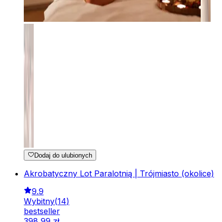
Dodaj do ulubionych
Akrobatyczny Lot Paralotnią | Trójmiasto (okolice)
9.9
Wybitny
(
14
)
bestseller
398
,
99
zł