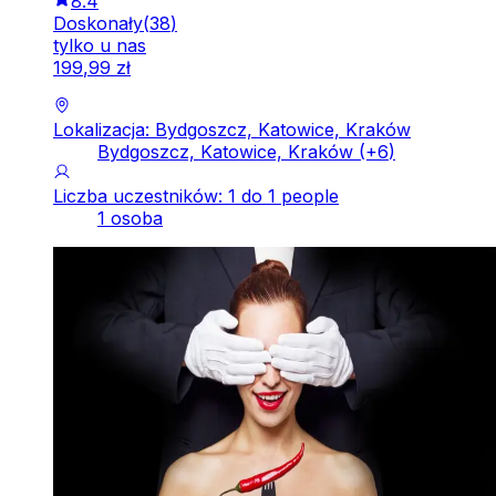
8.4
Doskonały
(
38
)
tylko u nas
199
,
99
zł
Lokalizacja: Bydgoszcz, Katowice, Kraków
Bydgoszcz, Katowice, Kraków
(+
6
)
Liczba uczestników: 1 do 1 people
1 osoba