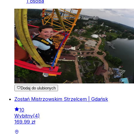
1 osoba
Dodaj do ulubionych
Zostań Mistrzowskim Strzelcem | Gdańsk
10
Wybitny
(
4
)
169
,
99
zł