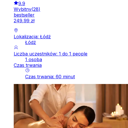
9.9
Wybitny
(
28
)
bestseller
249
,
99
zł
Lokalizacja: Łódź
Łódź
Liczba uczestników: 1 do 1 people
1 osoba
Czas trwania
Czas trwania
:
60
minut