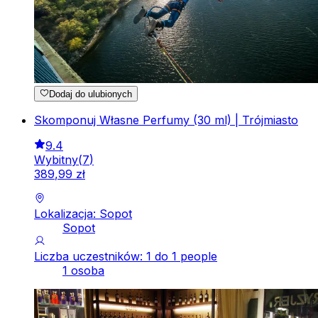
Dodaj do ulubionych
Skomponuj Własne Perfumy (30 ml) | Trójmiasto
9.4
Wybitny
(
7
)
389
,
99
zł
Lokalizacja: Sopot
Sopot
Liczba uczestników: 1 do 1 people
1 osoba