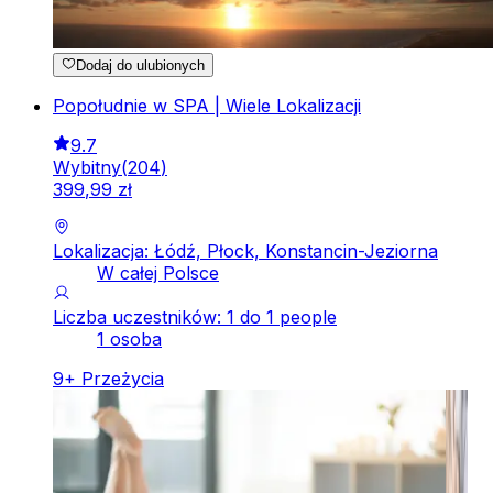
Dodaj do ulubionych
Popołudnie w SPA | Wiele Lokalizacji
9.7
Wybitny
(
204
)
399
,
99
zł
Lokalizacja: Łódź, Płock, Konstancin-Jeziorna
W całej Polsce
Liczba uczestników: 1 do 1 people
1 osoba
9
+
Przeżycia