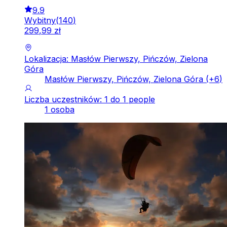
9.9
Wybitny
(
140
)
299
,
99
zł
Lokalizacja: Masłów Pierwszy, Pińczów, Zielona
Góra
Masłów Pierwszy, Pińczów, Zielona Góra
(+
6
)
Liczba uczestników: 1 do 1 people
1 osoba