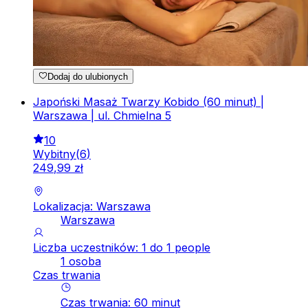
Dodaj do ulubionych
Japoński Masaż Twarzy Kobido (60 minut) |
Warszawa | ul. Chmielna 5
10
Wybitny
(
6
)
249
,
99
zł
Lokalizacja: Warszawa
Warszawa
Liczba uczestników: 1 do 1 people
1 osoba
Czas trwania
Czas trwania
:
60
minut