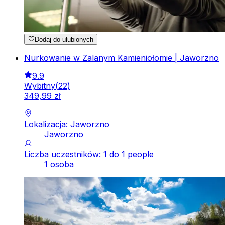
Dodaj do ulubionych
Nurkowanie w Zalanym Kamieniołomie | Jaworzno
9.9
Wybitny
(
22
)
349
,
99
zł
Lokalizacja: Jaworzno
Jaworzno
Liczba uczestników: 1 do 1 people
1 osoba