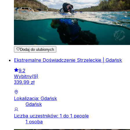
Dodaj do ulubionych
Ekstremalne Doświadczenie Strzeleckie | Gdańsk
9.2
Wybitny
(
9
)
339
,
99
zł
Lokalizacja: Gdańsk
Gdańsk
Liczba uczestników: 1 do 1 people
1 osoba