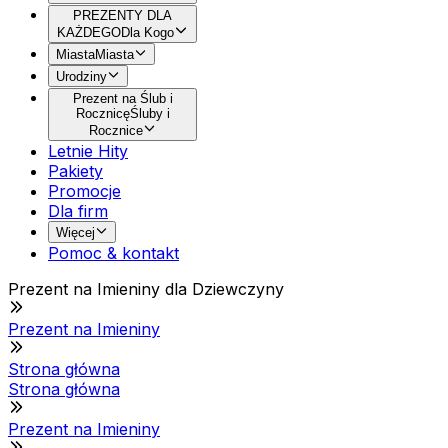
PREZENTY DLA
KAŻDEGO
Dla Kogo
Miasta
Miasta
Urodziny
Prezent na Ślub i
Rocznicę
Śluby i
Rocznice
Letnie Hity
Pakiety
Promocje
Dla firm
Więcej
Pomoc & kontakt
Prezent na Imieniny dla Dziewczyny
Prezent na Imieniny
Strona główna
Strona główna
Prezent na Imieniny