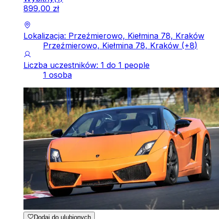
899
,
00
zł
Lokalizacja: Przeźmierowo, Kiełmina 78, Kraków
Przeźmierowo, Kiełmina 78, Kraków
(+
8
)
Liczba uczestników: 1 do 1 people
1 osoba
Dodaj do ulubionych