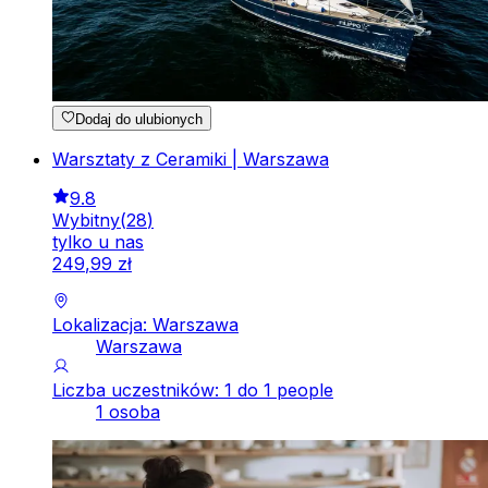
Dodaj do ulubionych
Warsztaty z Ceramiki | Warszawa
9.8
Wybitny
(
28
)
tylko u nas
249
,
99
zł
Lokalizacja: Warszawa
Warszawa
Liczba uczestników: 1 do 1 people
1 osoba