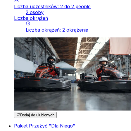
Liczba uczestników: 2 do 2 people
2 osoby
Liczba okrążeń
Liczba okrążeń
:
2
okrążenia
Dodaj do ulubionych
Pakiet Przeżyć "Dla Niego"