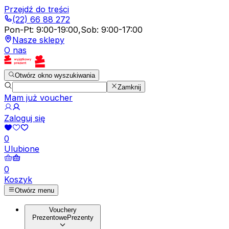
Przejdź do treści
(22) 66 88 272
Pon-Pt
:
9:00-19:00
,
Sob
:
9:00-17:00
Nasze sklepy
O nas
Otwórz okno wyszukiwania
Zamknij
Mam już voucher
Zaloguj się
0
Ulubione
0
Koszyk
Otwórz menu
Vouchery
Prezentowe
Prezenty