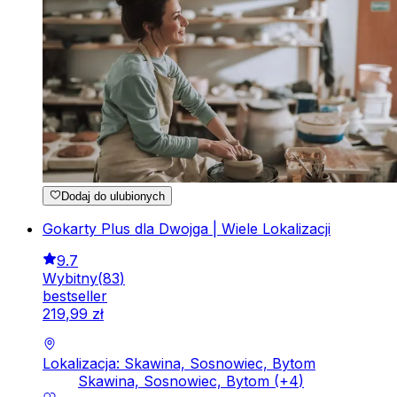
Dodaj do ulubionych
Gokarty Plus dla Dwojga | Wiele Lokalizacji
9.7
Wybitny
(
83
)
bestseller
219
,
99
zł
Lokalizacja: Skawina, Sosnowiec, Bytom
Skawina, Sosnowiec, Bytom
(+
4
)