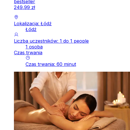
bestseller
249
,
99
zł
Lokalizacja: Łódź
Łódź
Liczba uczestników: 1 do 1 people
1 osoba
Czas trwania
Czas trwania
:
60
minut