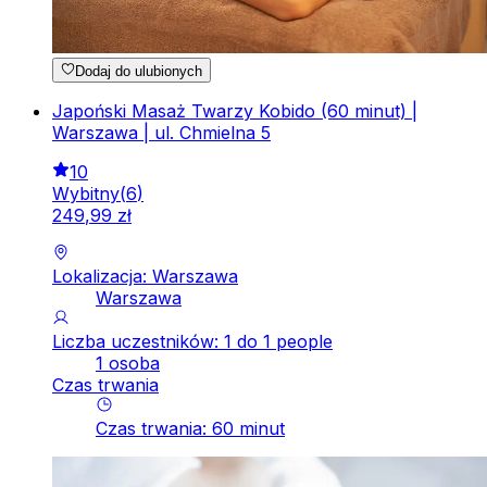
Dodaj do ulubionych
Japoński Masaż Twarzy Kobido (60 minut) |
Warszawa | ul. Chmielna 5
10
Wybitny
(
6
)
249
,
99
zł
Lokalizacja: Warszawa
Warszawa
Liczba uczestników: 1 do 1 people
1 osoba
Czas trwania
Czas trwania
:
60
minut