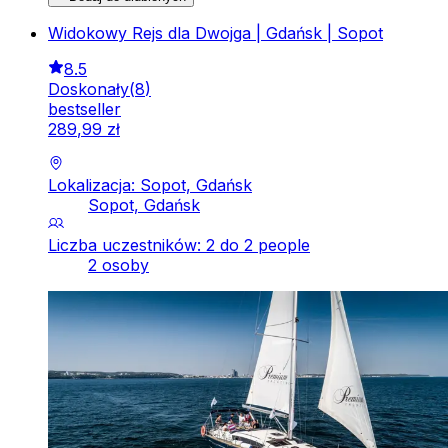
Widokowy Rejs dla Dwojga | Gdańsk | Sopot
8.5
Doskonały
(
8
)
bestseller
289
,
99
zł
Lokalizacja: Sopot, Gdańsk
Sopot, Gdańsk
Liczba uczestników: 2 do 2 people
2 osoby