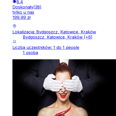
8.4
Doskonały
(
38
)
tylko u nas
199
,
99
zł
Lokalizacja: Bydgoszcz, Katowice, Kraków
Bydgoszcz, Katowice, Kraków
(+
6
)
Liczba uczestników: 1 do 1 people
1 osoba