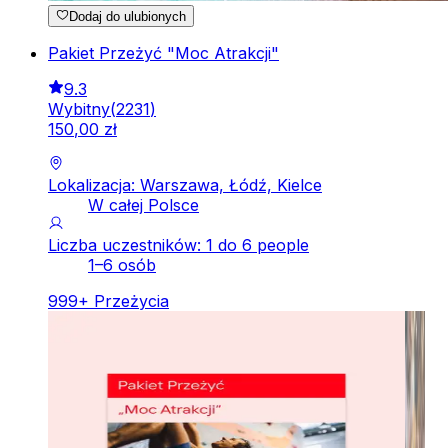
Dodaj do ulubionych
Pakiet Przeżyć "Moc Atrakcji"
9.3
Wybitny
(
2231
)
150
,
00
zł
Lokalizacja: Warszawa, Łódź, Kielce
W całej Polsce
Liczba uczestników: 1 do 6 people
1–6 osób
999
+
Przeżycia