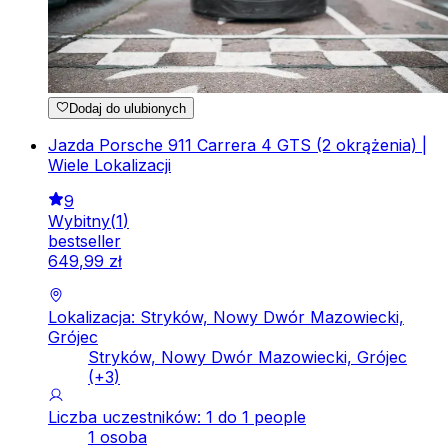
Dodaj do ulubionych
Jazda Porsche 911 Carrera 4 GTS (2 okrążenia) |
Wiele Lokalizacji
9
Wybitny
(
1
)
bestseller
649
,
99
zł
Lokalizacja: Stryków, Nowy Dwór Mazowiecki,
Grójec
Stryków, Nowy Dwór Mazowiecki, Grójec
(+
3
)
Liczba uczestników: 1 do 1 people
1 osoba