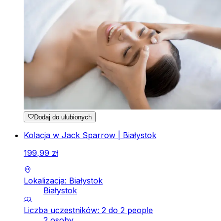
Dodaj do ulubionych
Kolacja w Jack Sparrow | Białystok
199
,
99
zł
Lokalizacja: Białystok
Białystok
Liczba uczestników: 2 do 2 people
2 osoby