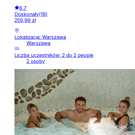
8.7
Doskonały
(
18
)
259
,
99
zł
Lokalizacja: Warszawa
Warszawa
Liczba uczestników: 2 do 2 people
2 osoby