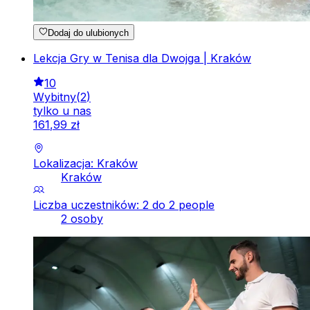
Dodaj do ulubionych
Lekcja Gry w Tenisa dla Dwojga | Kraków
10
Wybitny
(
2
)
tylko u nas
161
,
99
zł
Lokalizacja: Kraków
Kraków
Liczba uczestników: 2 do 2 people
2 osoby