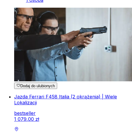
1 osoba
Dodaj do ulubionych
Jazda Ferrari F458 Italia (2 okrążenia) | Wiele
Lokalizacji
bestseller
1
079
,
00
zł