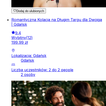
Dodaj do ulubionych
Romantyczna Kolacja na Długim Targu dla Dwojga
| Gdańsk
9.4
Wybitny
(
12
)
199
,
99
zł
Lokalizacja: Gdańsk
Gdańsk
Liczba uczestników: 2 do 2 people
2 osoby