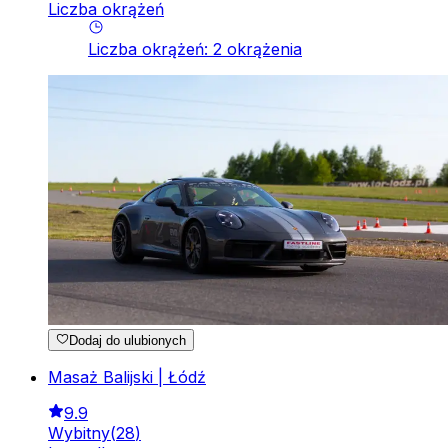
Liczba okrążeń
Liczba okrążeń
:
2
okrążenia
Dodaj do ulubionych
Masaż Balijski | Łódź
9.9
Wybitny
(
28
)