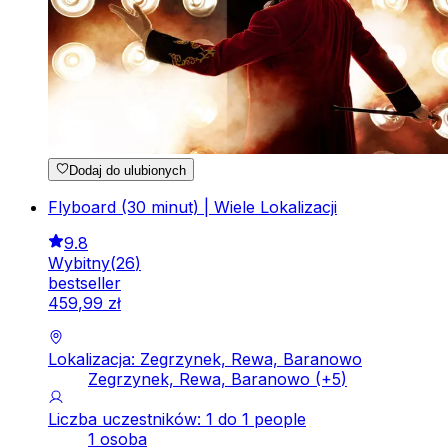
Dodaj do ulubionych
Flyboard (30 minut) | Wiele Lokalizacji
9.8
Wybitny
(
26
)
bestseller
459
,
99
zł
Lokalizacja: Zegrzynek, Rewa, Baranowo
Zegrzynek, Rewa, Baranowo
(+
5
)
Liczba uczestników: 1 do 1 people
1 osoba