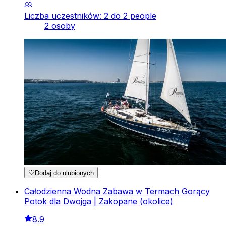
Liczba uczestników: 2 do 2 people
2 osoby
Dodaj do ulubionych
Całodzienna Wodna Zabawa w Termach Gorący
Potok dla Dwojga | Zakopane (okolice)
8.9