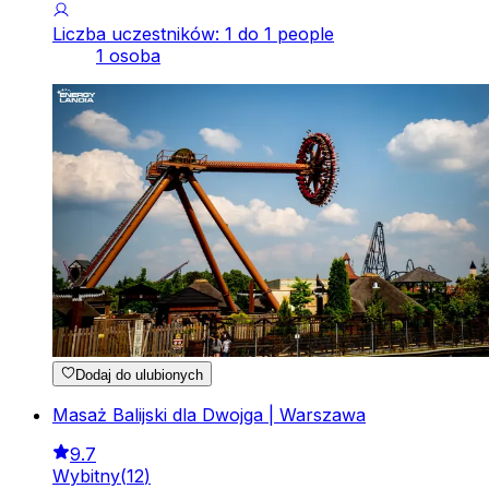
Liczba uczestników: 1 do 1 people
1 osoba
Dodaj do ulubionych
Masaż Balijski dla Dwojga | Warszawa
9.7
Wybitny
(
12
)