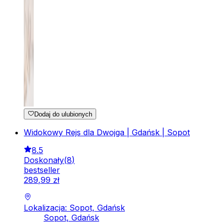
Dodaj do ulubionych
Widokowy Rejs dla Dwojga | Gdańsk | Sopot
8.5
Doskonały
(
8
)
bestseller
289
,
99
zł
Lokalizacja: Sopot, Gdańsk
Sopot, Gdańsk