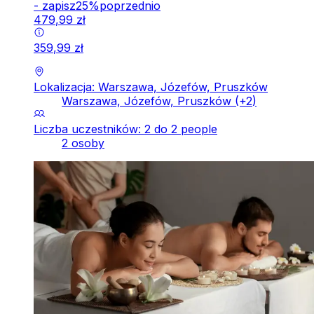
-
zapisz
25
%
poprzednio
479
,
99
zł
359
,
99
zł
Lokalizacja: Warszawa, Józefów, Pruszków
Warszawa, Józefów, Pruszków
(+
2
)
Liczba uczestników: 2 do 2 people
2 osoby