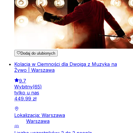
Dodaj do ulubionych
Kolacja w Ciemności dla Dwojga z Muzyką na
Żywo | Warszawa
9.7
Wybitny
(
65
)
tylko u nas
449
,
99
zł
Lokalizacja: Warszawa
Warszawa