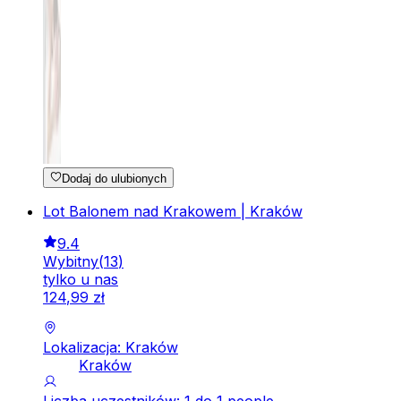
Dodaj do ulubionych
Lot Balonem nad Krakowem | Kraków
9.4
Wybitny
(
13
)
tylko u nas
124
,
99
zł
Lokalizacja: Kraków
Kraków
Liczba uczestników: 1 do 1 people