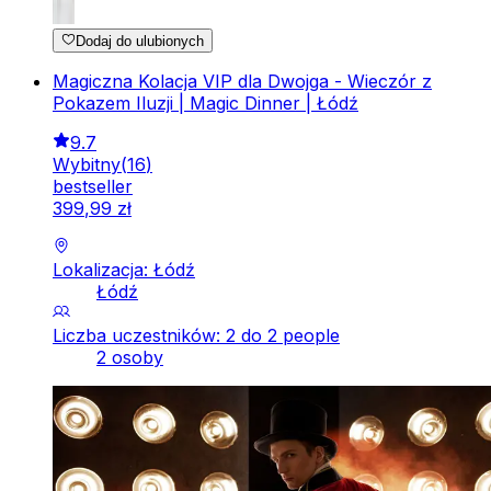
Dodaj do ulubionych
Magiczna Kolacja VIP dla Dwojga - Wieczór z
Pokazem Iluzji | Magic Dinner | Łódź
9.7
Wybitny
(
16
)
bestseller
399
,
99
zł
Lokalizacja: Łódź
Łódź
Liczba uczestników: 2 do 2 people
2 osoby