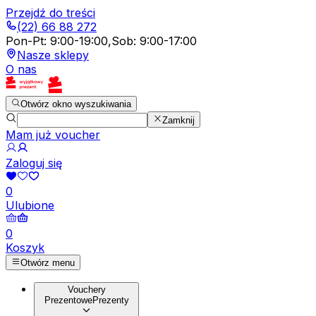
Przejdź do treści
(22) 66 88 272
Pon-Pt
:
9:00-19:00
,
Sob
:
9:00-17:00
Nasze sklepy
O nas
Otwórz okno wyszukiwania
Zamknij
Mam już voucher
Zaloguj się
0
Ulubione
0
Koszyk
Otwórz menu
Vouchery
Prezentowe
Prezenty