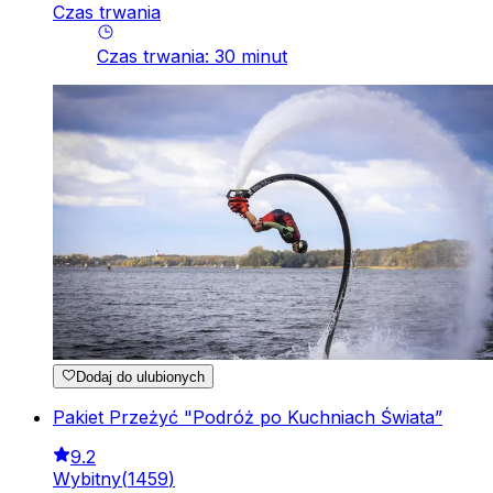
Czas trwania
Czas trwania
:
30
minut
Dodaj do ulubionych
Pakiet Przeżyć "Podróż po Kuchniach Świata”
9.2
Wybitny
(
1459
)