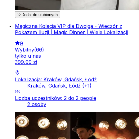
Dodaj do ulubionych
Magiczna Kolacja VIP dla Dwojga - Wieczór z
Pokazem Iluzji | Magic Dinner | Wiele Lokalizacji
9
Wybitny
(
66
)
tylko u nas
399
,
99
zł
Lokalizacja: Kraków, Gdańsk, Łódź
Kraków, Gdańsk, Łódź
(+
1
)
Liczba uczestników: 2 do 2 people
2 osoby