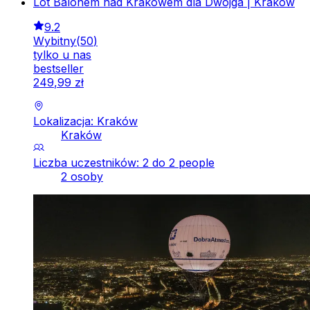
Lot Balonem nad Krakowem dla Dwojga | Kraków
9.2
Wybitny
(
50
)
tylko u nas
bestseller
249
,
99
zł
Lokalizacja: Kraków
Kraków
Liczba uczestników: 2 do 2 people
2 osoby