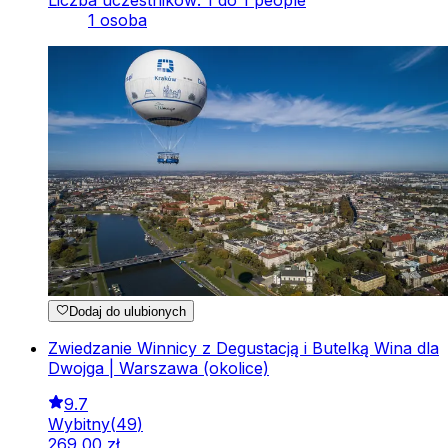
1 osoba
Dodaj do ulubionych
Zwiedzanie Winnicy z Degustacją i Butelką Wina dla
Dwojga | Warszawa (okolice)
9.7
Wybitny
(
49
)
269
,
00
zł