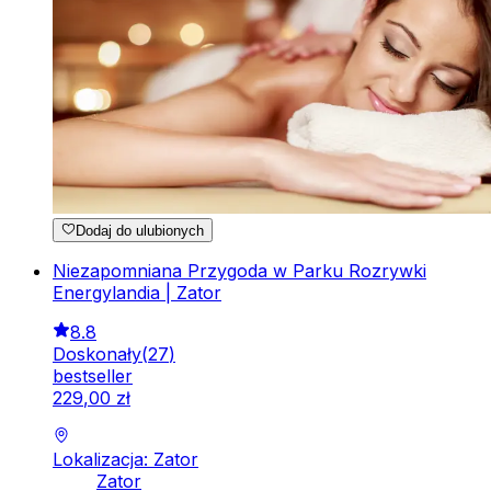
Dodaj do ulubionych
Niezapomniana Przygoda w Parku Rozrywki
Energylandia | Zator
8.8
Doskonały
(
27
)
bestseller
229
,
00
zł
Lokalizacja: Zator
Zator