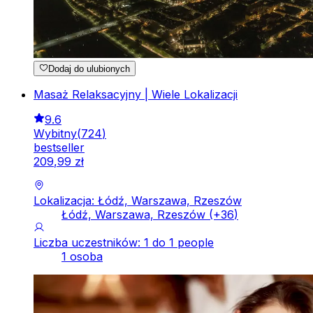
Dodaj do ulubionych
Masaż Relaksacyjny | Wiele Lokalizacji
9.6
Wybitny
(
724
)
bestseller
209
,
99
zł
Lokalizacja: Łódź, Warszawa, Rzeszów
Łódź, Warszawa, Rzeszów
(+
36
)
Liczba uczestników: 1 do 1 people
1 osoba