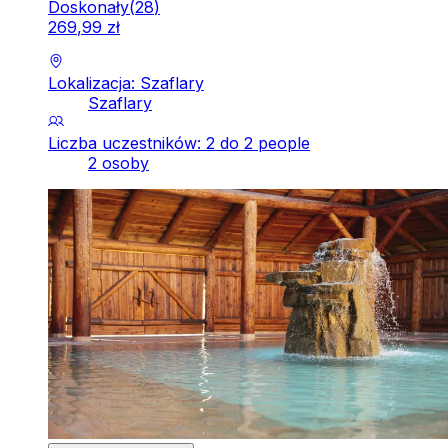
Doskonały
(
28
)
269
,
99
zł
Lokalizacja: Szaflary
Szaflary
Liczba uczestników: 2 do 2 people
2 osoby