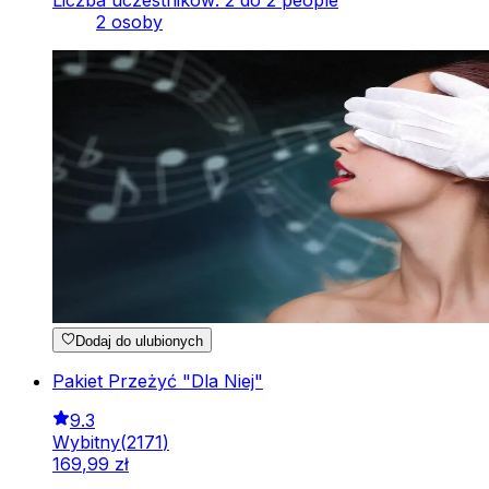
Liczba uczestników: 2 do 2 people
2 osoby
Dodaj do ulubionych
Pakiet Przeżyć "Dla Niej"
9.3
Wybitny
(
2171
)
169
,
99
zł