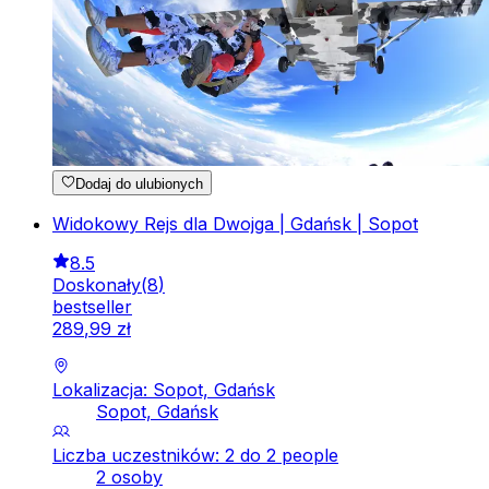
Dodaj do ulubionych
Widokowy Rejs dla Dwojga | Gdańsk | Sopot
8.5
Doskonały
(
8
)
bestseller
289
,
99
zł
Lokalizacja: Sopot, Gdańsk
Sopot, Gdańsk
Liczba uczestników: 2 do 2 people
2 osoby