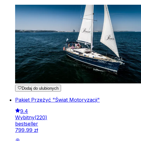
Dodaj do ulubionych
Pakiet Przeżyć "Świat Motoryzacji"
9.4
Wybitny
(
220
)
bestseller
799
,
99
zł