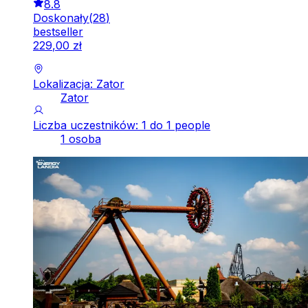
8.8
Doskonały
(
28
)
bestseller
229
,
00
zł
Lokalizacja: Zator
Zator
Liczba uczestników: 1 do 1 people
1 osoba