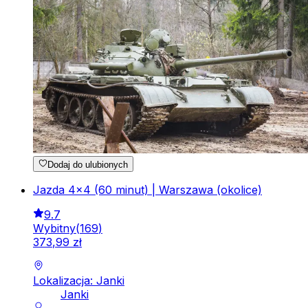
Dodaj do ulubionych
Jazda 4x4 (60 minut) | Warszawa (okolice)
9.7
Wybitny
(
169
)
373
,
99
zł
Lokalizacja: Janki
Janki