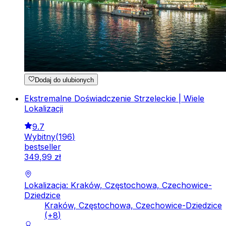
Dodaj do ulubionych
Ekstremalne Doświadczenie Strzeleckie | Wiele
Lokalizacji
9.7
Wybitny
(
196
)
bestseller
349
,
99
zł
Lokalizacja: Kraków, Częstochowa, Czechowice-
Dziedzice
Kraków, Częstochowa, Czechowice-Dziedzice
(+
8
)