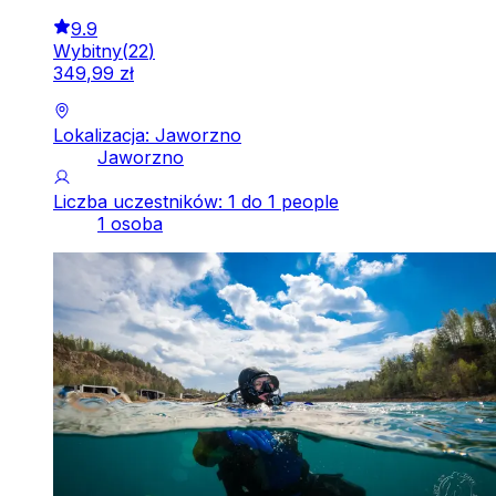
9.9
Wybitny
(
22
)
349
,
99
zł
Lokalizacja: Jaworzno
Jaworzno
Liczba uczestników: 1 do 1 people
1 osoba