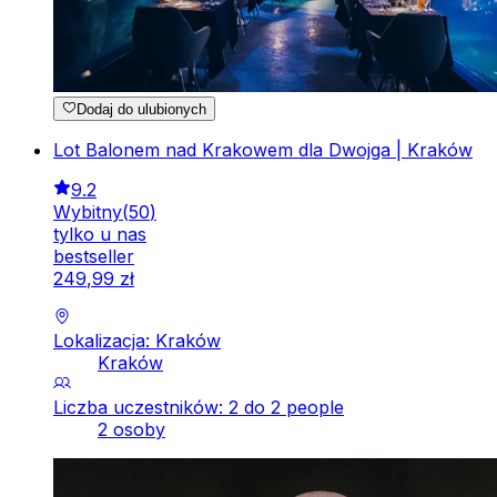
Dodaj do ulubionych
Lot Balonem nad Krakowem dla Dwojga | Kraków
9.2
Wybitny
(
50
)
tylko u nas
bestseller
249
,
99
zł
Lokalizacja: Kraków
Kraków
Liczba uczestników: 2 do 2 people
2 osoby