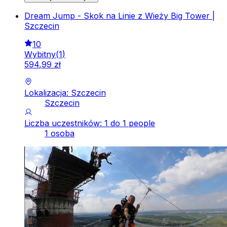
Dream Jump - Skok na Linie z Wieży Big Tower |
Szczecin
10
Wybitny
(
1
)
594
,
99
zł
Lokalizacja: Szczecin
Szczecin
Liczba uczestników: 1 do 1 people
1 osoba