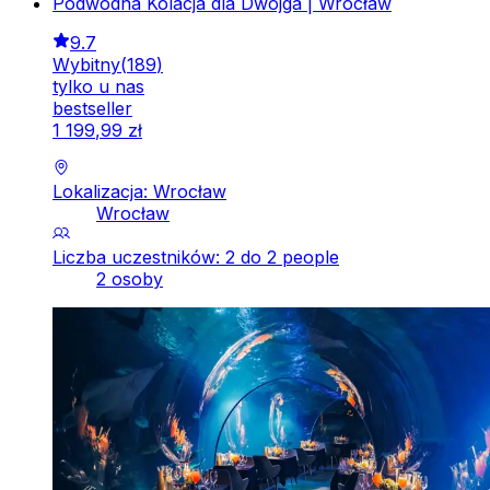
Podwodna Kolacja dla Dwojga | Wrocław
9.7
Wybitny
(
189
)
tylko u nas
bestseller
1
199
,
99
zł
Lokalizacja: Wrocław
Wrocław
Liczba uczestników: 2 do 2 people
2 osoby