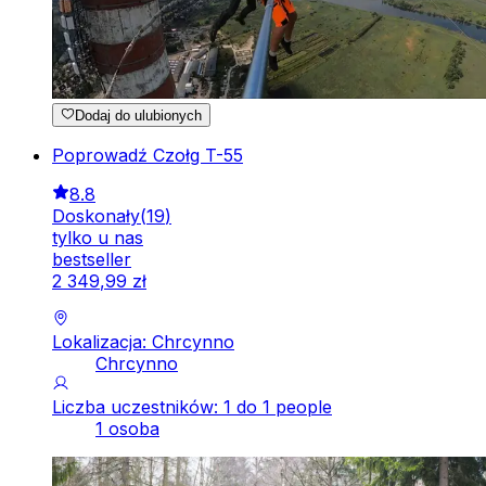
Dodaj do ulubionych
Poprowadź Czołg T-55
8.8
Doskonały
(
19
)
tylko u nas
bestseller
2
349
,
99
zł
Lokalizacja: Chrcynno
Chrcynno
Liczba uczestników: 1 do 1 people
1 osoba