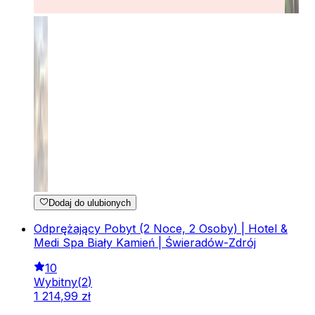
Dodaj do ulubionych
Odprężający Pobyt (2 Noce, 2 Osoby) | Hotel &
Medi Spa Biały Kamień | Świeradów-Zdrój
10
Wybitny
(
2
)
1
214
,
99
zł