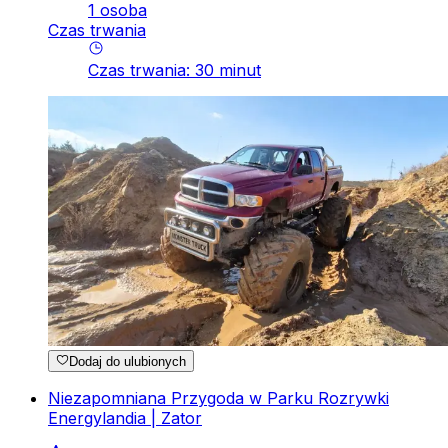
1 osoba
Czas trwania
Czas trwania
:
30
minut
Dodaj do ulubionych
Niezapomniana Przygoda w Parku Rozrywki
Energylandia | Zator