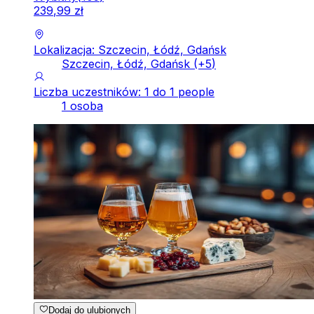
239
,
99
zł
Lokalizacja: Szczecin, Łódź, Gdańsk
Szczecin, Łódź, Gdańsk
(+
5
)
Liczba uczestników: 1 do 1 people
1 osoba
Dodaj do ulubionych