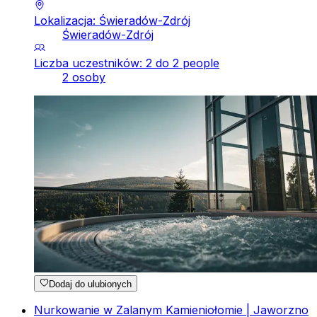
Lokalizacja: Świeradów-Zdrój
Świeradów-Zdrój
Liczba uczestników: 2 do 2 people
2 osoby
Dodaj do ulubionych
Nurkowanie w Zalanym Kamieniołomie | Jaworzno