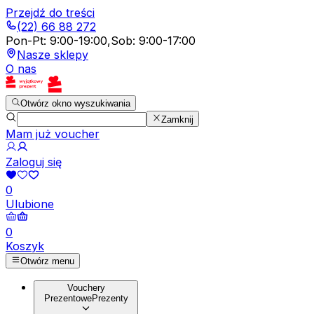
Przejdź do treści
(22) 66 88 272
Pon-Pt
:
9:00-19:00
,
Sob
:
9:00-17:00
Nasze sklepy
O nas
Otwórz okno wyszukiwania
Zamknij
Mam już voucher
Zaloguj się
0
Ulubione
0
Koszyk
Otwórz menu
Vouchery
Prezentowe
Prezenty