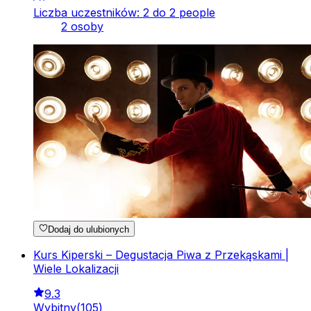
Liczba uczestników: 2 do 2 people
2 osoby
Dodaj do ulubionych
Kurs Kiperski – Degustacja Piwa z Przekąskami |
Wiele Lokalizacji
9.3
Wybitny
(
105
)