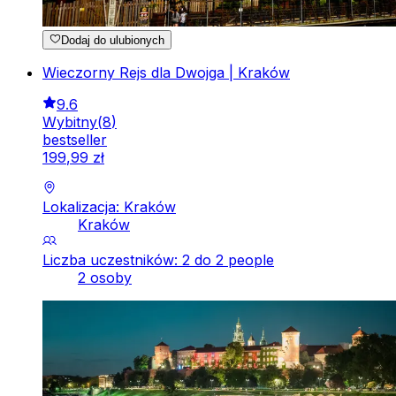
Dodaj do ulubionych
Wieczorny Rejs dla Dwojga | Kraków
9.6
Wybitny
(
8
)
bestseller
199
,
99
zł
Lokalizacja: Kraków
Kraków
Liczba uczestników: 2 do 2 people
2 osoby