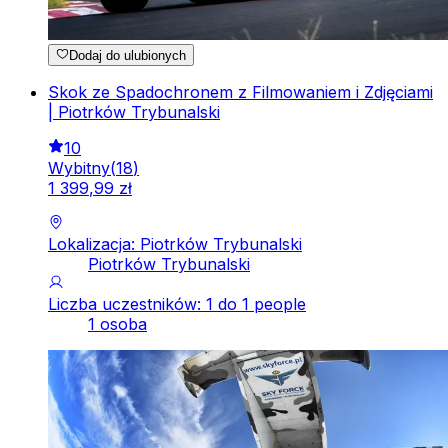
Dodaj do ulubionych
Skok ze Spadochronem z Filmowaniem i Zdjęciami
| Piotrków Trybunalski
10
Wybitny
(
18
)
1
399
,
99
zł
Lokalizacja: Piotrków Trybunalski
Piotrków Trybunalski
Liczba uczestników: 1 do 1 people
1 osoba