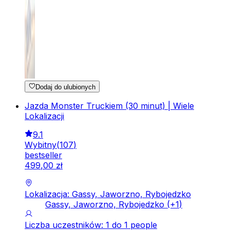
Dodaj do ulubionych
Jazda Monster Truckiem (30 minut) | Wiele
Lokalizacji
9.1
Wybitny
(
107
)
bestseller
499
,
00
zł
Lokalizacja: Gassy, Jaworzno, Rybojedzko
Gassy, Jaworzno, Rybojedzko
(+
1
)
Liczba uczestników: 1 do 1 people