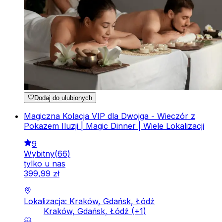
Dodaj do ulubionych
Magiczna Kolacja VIP dla Dwojga - Wieczór z
Pokazem Iluzji | Magic Dinner | Wiele Lokalizacji
9
Wybitny
(
66
)
tylko u nas
399
,
99
zł
Lokalizacja: Kraków, Gdańsk, Łódź
Kraków, Gdańsk, Łódź
(+
1
)