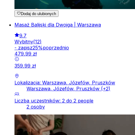
Dodaj do ulubionych
Masaż Balijski dla Dwojga | Warszawa
9.7
Wybitny
(
12
)
-
zapisz
25
%
poprzednio
479
,
99
zł
359
,
99
zł
Lokalizacja: Warszawa, Józefów, Pruszków
Warszawa, Józefów, Pruszków
(+
2
)
Liczba uczestników: 2 do 2 people
2 osoby