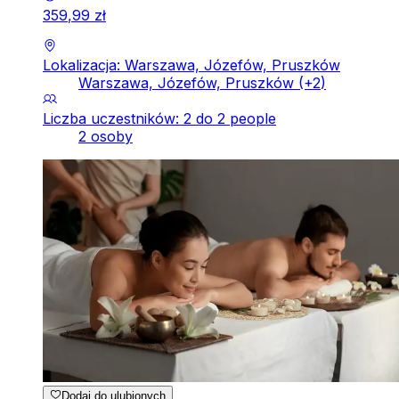
359
,
99
zł
Lokalizacja: Warszawa, Józefów, Pruszków
Warszawa, Józefów, Pruszków
(+
2
)
Liczba uczestników: 2 do 2 people
2 osoby
Dodaj do ulubionych