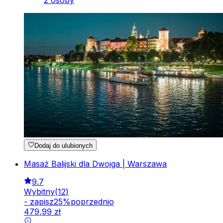
2 osoby
Dodaj do ulubionych
Masaż Balijski dla Dwojga | Warszawa
9.7
Wybitny
(
12
)
-
zapisz
25
%
poprzednio
479
,
99
zł