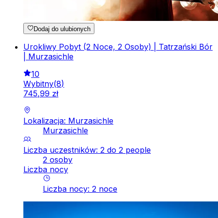
Dodaj do ulubionych
Urokliwy Pobyt (2 Noce, 2 Osoby) | Tatrzański Bór
| Murzasichle
10
Wybitny
(
8
)
745
,
99
zł
Lokalizacja: Murzasichle
Murzasichle
Liczba uczestników: 2 do 2 people
2 osoby
Liczba nocy
Liczba nocy
:
2
noce