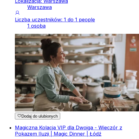
Lokalizacja: Warszawa
Warszawa
Liczba uczestników: 1 do 1 people
1 osoba
Dodaj do ulubionych
Magiczna Kolacja VIP dla Dwojga - Wieczór z
Pokazem Iluzji | Magic Dinner | Łódź