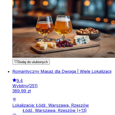
Dodaj do ulubionych
Romantyczny Masaż dla Dwojga | Wiele Lokalizacji
9.4
Wybitny
(
251
)
389
,
99
zł
Lokalizacja: Łódź, Warszawa, Rzeszów
Łódź, Warszawa, Rzeszów
(+
13
)