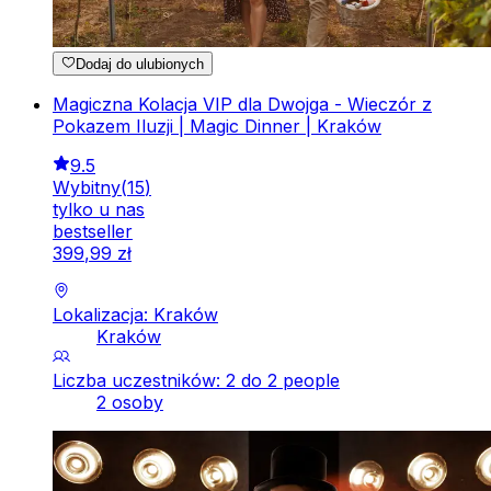
Dodaj do ulubionych
Magiczna Kolacja VIP dla Dwojga - Wieczór z
Pokazem Iluzji | Magic Dinner | Kraków
9.5
Wybitny
(
15
)
tylko u nas
bestseller
399
,
99
zł
Lokalizacja: Kraków
Kraków
Liczba uczestników: 2 do 2 people
2 osoby