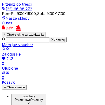
Przejdź do treści
(22) 66 88 272
Pon-Pt
:
9:00-19:00
,
Sob
:
9:00-17:00
Nasze sklepy
O nas
Otwórz okno wyszukiwania
Zamknij
Mam już voucher
Zaloguj się
0
Ulubione
0
Koszyk
Otwórz menu
Vouchery
Prezentowe
Prezenty