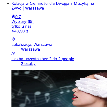
Kolacja w Ciemności dla Dwojga z Muzyką na
Żywo | Warszawa
9.7
Wybitny
(
65
)
tylko u nas
449
,
99
zł
Lokalizacja: Warszawa
Warszawa
Liczba uczestników: 2 do 2 people
2 osoby