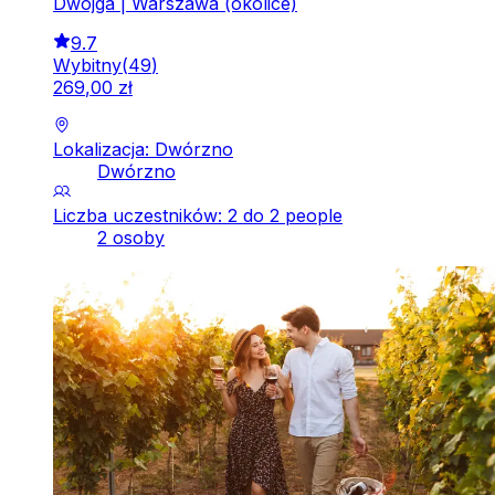
Dwojga | Warszawa (okolice)
9.7
Wybitny
(
49
)
269
,
00
zł
Lokalizacja: Dwórzno
Dwórzno
Liczba uczestników: 2 do 2 people
2 osoby