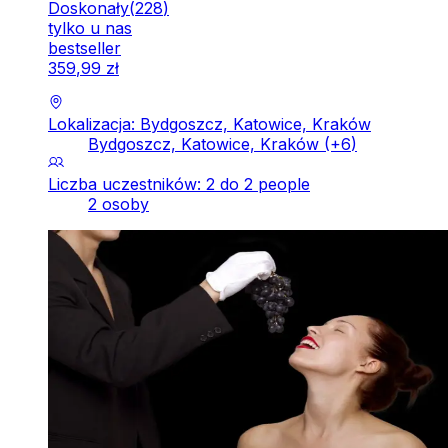
Doskonały
(
228
)
tylko u nas
bestseller
359
,
99
zł
Lokalizacja: Bydgoszcz, Katowice, Kraków
Bydgoszcz, Katowice, Kraków
(+
6
)
Liczba uczestników: 2 do 2 people
2 osoby