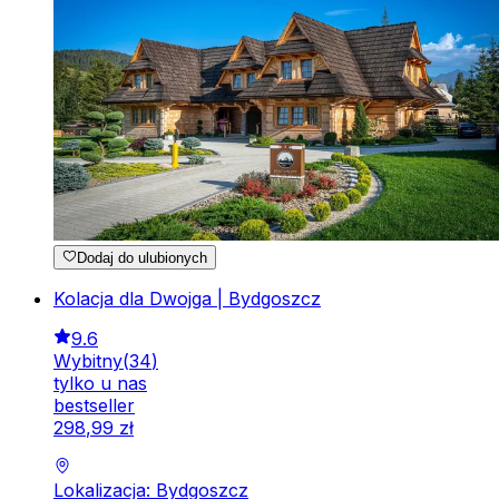
Dodaj do ulubionych
Kolacja dla Dwojga | Bydgoszcz
9.6
Wybitny
(
34
)
tylko u nas
bestseller
298
,
99
zł
Lokalizacja: Bydgoszcz