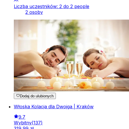
Liczba uczestników: 2 do 2 people
2 osoby
Dodaj do ulubionych
Włoska Kolacja dla Dwojga | Kraków
9.7
Wybitny
(
137
)
319
,
99
zł