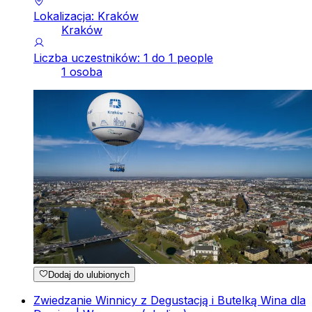
Lokalizacja: Kraków
Kraków
Liczba uczestników: 1 do 1 people
1 osoba
Dodaj do ulubionych
Zwiedzanie Winnicy z Degustacją i Butelką Wina dla