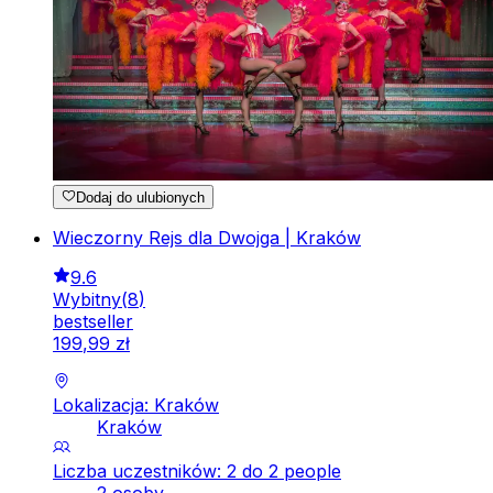
Dodaj do ulubionych
Wieczorny Rejs dla Dwojga | Kraków
9.6
Wybitny
(
8
)
bestseller
199
,
99
zł
Lokalizacja: Kraków
Kraków
Liczba uczestników: 2 do 2 people