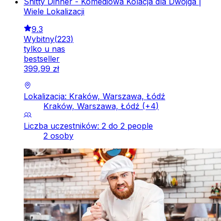
Shitty Dinner - Komediowa Kolacja dla Dwojga |
Wiele Lokalizacji
9.3
Wybitny
(
223
)
tylko u nas
bestseller
399
,
99
zł
Lokalizacja: Kraków, Warszawa, Łódź
Kraków, Warszawa, Łódź
(+
4
)
Liczba uczestników: 2 do 2 people
2 osoby