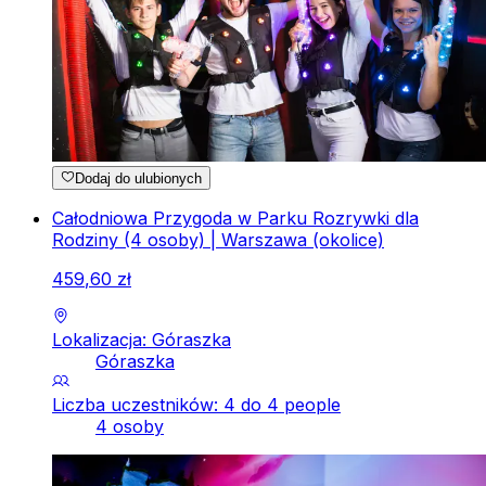
Dodaj do ulubionych
Całodniowa Przygoda w Parku Rozrywki dla
Rodziny (4 osoby) | Warszawa (okolice)
459
,
60
zł
Lokalizacja: Góraszka
Góraszka
Liczba uczestników: 4 do 4 people
4 osoby