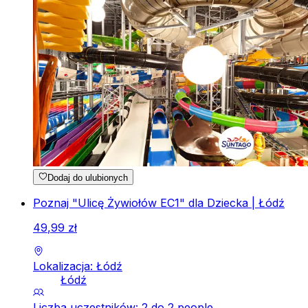
Dodaj do ulubionych
Poznaj "Ulicę Żywiołów EC1" dla Dziecka | Łódź
49
,
99
zł
Lokalizacja: Łódź
Łódź
Liczba uczestników: 2 do 2 people