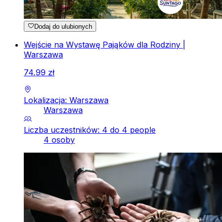
Dodaj do ulubionych
Wejście na Wystawę Pająków dla Rodziny |
Warszawa
74
,
99
zł
Lokalizacja: Warszawa
Warszawa
Liczba uczestników: 4 do 4 people
4 osoby