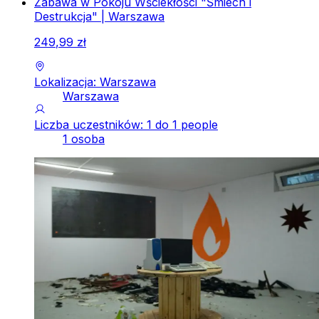
Zabawa w Pokoju Wściekłości "Śmiech i
Destrukcja" | Warszawa
249
,
99
zł
Lokalizacja: Warszawa
Warszawa
Liczba uczestników: 1 do 1 people
1 osoba