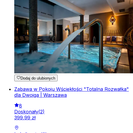
Dodaj do ulubionych
Zabawa w Pokoju Wściekłości "Totalna Rozwałka"
dla Dwojga | Warszawa
8
Doskonały
(
2
)
399
,
99
zł