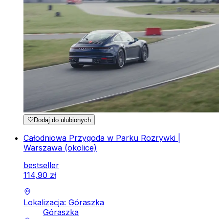
Dodaj do ulubionych
Całodniowa Przygoda w Parku Rozrywki |
Warszawa (okolice)
bestseller
114
,
90
zł
Lokalizacja: Góraszka
Góraszka