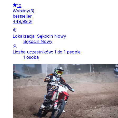
10
Wybitny
(
3
)
bestseller
449
,
99
zł
Lokalizacja: Sękocin Nowy
Sękocin Nowy
Liczba uczestników: 1 do 1 people
1 osoba