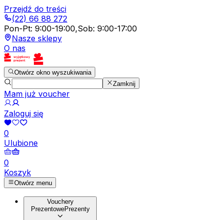
Przejdź do treści
(22) 66 88 272
Pon-Pt
:
9:00-19:00
,
Sob
:
9:00-17:00
Nasze sklepy
O nas
Otwórz okno wyszukiwania
Zamknij
Mam już voucher
Zaloguj się
0
Ulubione
0
Koszyk
Otwórz menu
Vouchery
Prezentowe
Prezenty