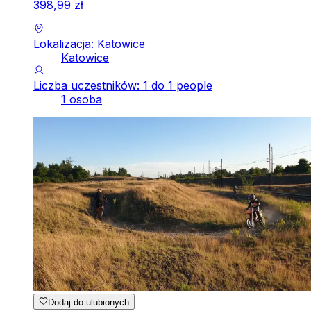
398
,
99
zł
Lokalizacja: Katowice
Katowice
Liczba uczestników: 1 do 1 people
1 osoba
Dodaj do ulubionych