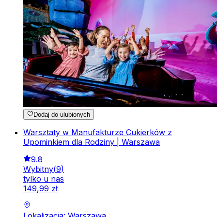
Dodaj do ulubionych
Warsztaty w Manufakturze Cukierków z
Upominkiem dla Rodziny | Warszawa
9.8
Wybitny
(
9
)
tylko u nas
149
,
99
zł
Lokalizacja: Warszawa