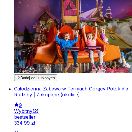
Dodaj do ulubionych
Całodzienna Zabawa w Termach Gorący Potok dla
Rodziny | Zakopane (okolice)
9
Wybitny
(
2
)
bestseller
334
,
99
zł