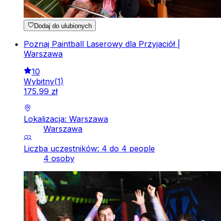
Dodaj do ulubionych
Poznaj Paintball Laserowy dla Przyjaciół |
Warszawa
10
Wybitny
(
1
)
175
,
99
zł
Lokalizacja: Warszawa
Warszawa
Liczba uczestników: 4 do 4 people
4 osoby