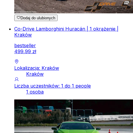
Dodaj do ulubionych
Co-Drive Lamborghini Huracán | 1 okrążenie |
Kraków
bestseller
499
,
99
zł
Lokalizacja: Kraków
Kraków
Liczba uczestników: 1 do 1 people
1 osoba