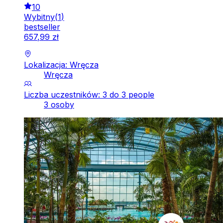
10
Wybitny
(
1
)
bestseller
657
,
99
zł
Lokalizacja: Wręcza
Wręcza
Liczba uczestników: 3 do 3 people
3 osoby