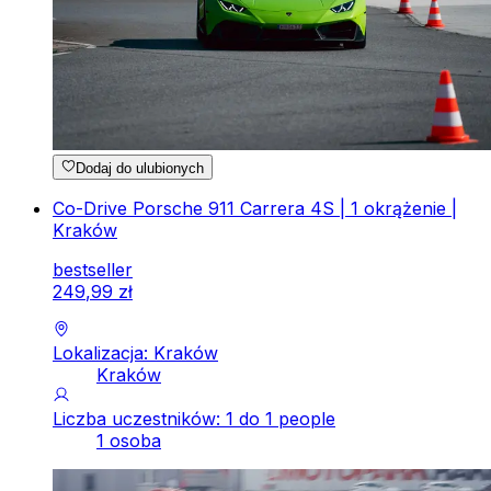
Dodaj do ulubionych
Co-Drive Porsche 911 Carrera 4S | 1 okrążenie |
Kraków
bestseller
249
,
99
zł
Lokalizacja: Kraków
Kraków
Liczba uczestników: 1 do 1 people
1 osoba