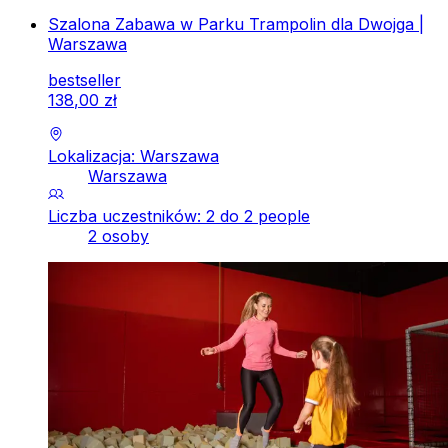
Szalona Zabawa w Parku Trampolin dla Dwojga |
Warszawa
bestseller
138
,
00
zł
Lokalizacja: Warszawa
Warszawa
Liczba uczestników: 2 do 2 people
2 osoby