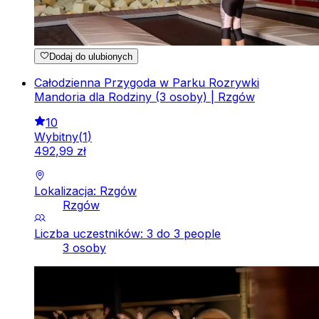
Dodaj do ulubionych
Całodzienna Przygoda w Parku Rozrywki
Mandoria dla Rodziny (3 osoby) | Rzgów
10
Wybitny
(
1
)
492
,
99
zł
Lokalizacja: Rzgów
Rzgów
Liczba uczestników: 3 do 3 people
3 osoby