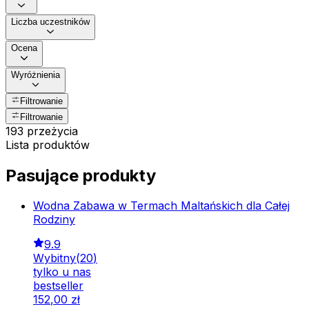
Liczba uczestników
Ocena
Wyróżnienia
Filtrowanie
Filtrowanie
193 przeżycia
Lista produktów
Pasujące produkty
Wodna Zabawa w Termach Maltańskich dla Całej
Rodziny
9.9
Wybitny
(
20
)
tylko u nas
bestseller
152
,
00
zł