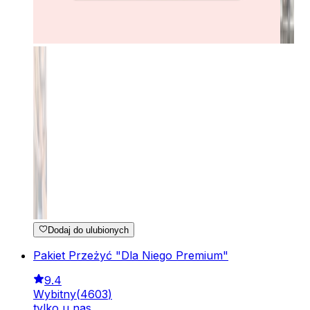
Dodaj do ulubionych
Pakiet Przeżyć "Dla Niego Premium"
9.4
Wybitny
(
4603
)
tylko u nas