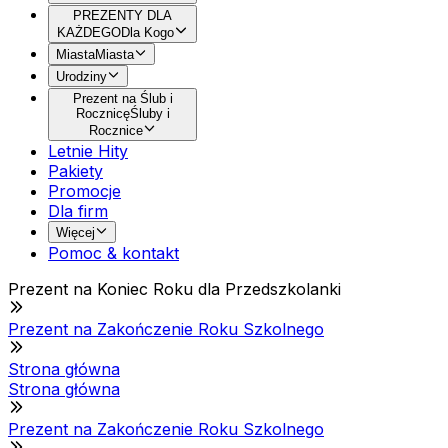
PREZENTY DLA
KAŻDEGO
Dla Kogo
Miasta
Miasta
Urodziny
Prezent na Ślub i
Rocznicę
Śluby i
Rocznice
Letnie Hity
Pakiety
Promocje
Dla firm
Więcej
Pomoc & kontakt
Prezent na Koniec Roku dla Przedszkolanki
Prezent na Zakończenie Roku Szkolnego
Strona główna
Strona główna
Prezent na Zakończenie Roku Szkolnego