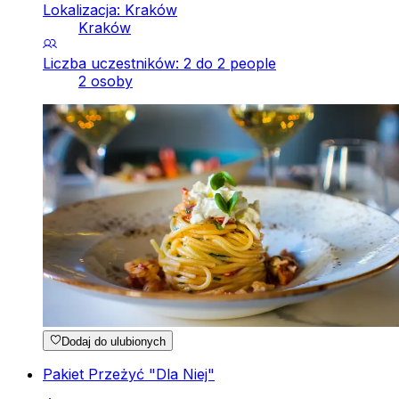
Lokalizacja: Kraków
Kraków
Liczba uczestników: 2 do 2 people
2 osoby
Dodaj do ulubionych
Pakiet Przeżyć "Dla Niej"