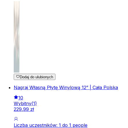
Dodaj do ulubionych
Nagraj Własną Płytę Winylową 12” | Cała Polska
10
Wybitny
(
1
)
229
,
99
zł
Liczba uczestników: 1 do 1 people