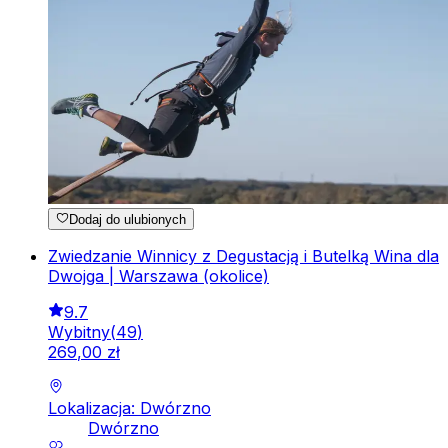
Dodaj do ulubionych
Zwiedzanie Winnicy z Degustacją i Butelką Wina dla
Dwojga | Warszawa (okolice)
9.7
Wybitny
(
49
)
269
,
00
zł
Lokalizacja: Dwórzno
Dwórzno