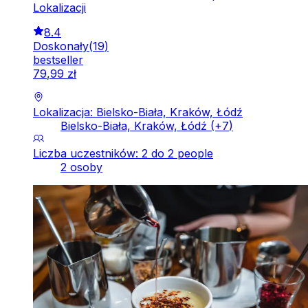
Lokalizacji
8.4
Doskonały
(
19
)
bestseller
79
,
99
zł
Lokalizacja: Bielsko-Biała, Kraków, Łódź
Bielsko-Biała, Kraków, Łódź
(+
7
)
Liczba uczestników: 2 do 2 people
2 osoby