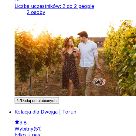
Liczba uczestników: 2 do 2 people
2 osoby
Dodaj do ulubionych
Kolacja dla Dwojga | Toruń
9.8
Wybitny
(
51
)
tylko u nas