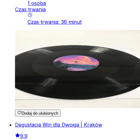
1 osoba
Czas trwania
Czas trwania
:
36
minut
Dodaj do ulubionych
Degustacja Win dla Dwojga | Kraków
9.9