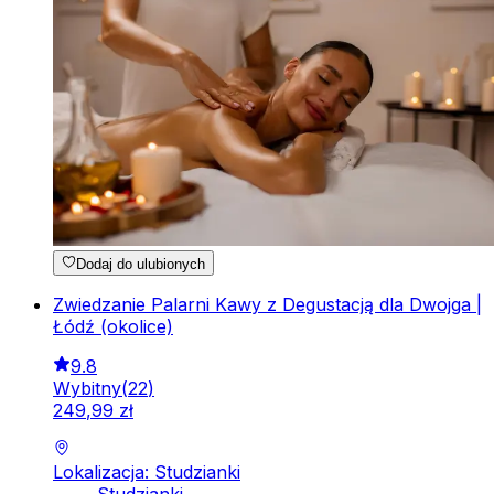
Dodaj do ulubionych
Zwiedzanie Palarni Kawy z Degustacją dla Dwojga |
Łódź (okolice)
9.8
Wybitny
(
22
)
249
,
99
zł
Lokalizacja: Studzianki
Studzianki