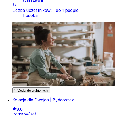
Warszawa
Liczba uczestników: 1 do 1 people
1 osoba
Dodaj do ulubionych
Kolacja dla Dwojga | Bydgoszcz
9.6
Wybitny
(
34
)