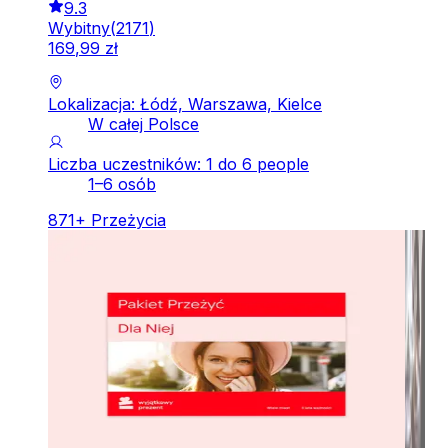
9.3
Wybitny
(
2171
)
169
,
99
zł
Lokalizacja: Łódź, Warszawa, Kielce
W całej Polsce
Liczba uczestników: 1 do 6 people
1–6 osób
871
+
Przeżycia