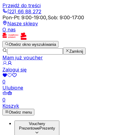
Przejdź do treści
(22) 66 88 272
Pon-Pt
:
9:00-19:00
,
Sob
:
9:00-17:00
Nasze sklepy
O nas
Otwórz okno wyszukiwania
Zamknij
Mam już voucher
Zaloguj się
0
Ulubione
0
Koszyk
Otwórz menu
Vouchery
Prezentowe
Prezenty