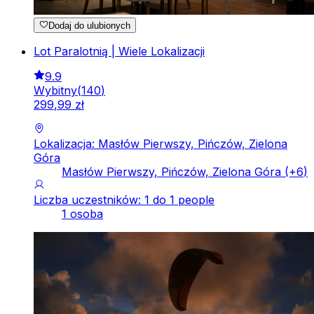
Dodaj do ulubionych
Lot Paralotnią | Wiele Lokalizacji
9.9
Wybitny
(
140
)
299
,
99
zł
Lokalizacja: Masłów Pierwszy, Pińczów, Zielona
Góra
Masłów Pierwszy, Pińczów, Zielona Góra
(+
6
)
Liczba uczestników: 1 do 1 people
1 osoba