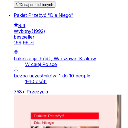
Dodaj do ulubionych
Pakiet Przeżyć "Dla Niego"
9.4
Wybitny
(
1992
)
bestseller
169
,
99
zł
Lokalizacja: Łódź, Warszawa, Kraków
W całej Polsce
Liczba uczestników: 1 do 10 people
1–10 osób
758
+
Przeżycia