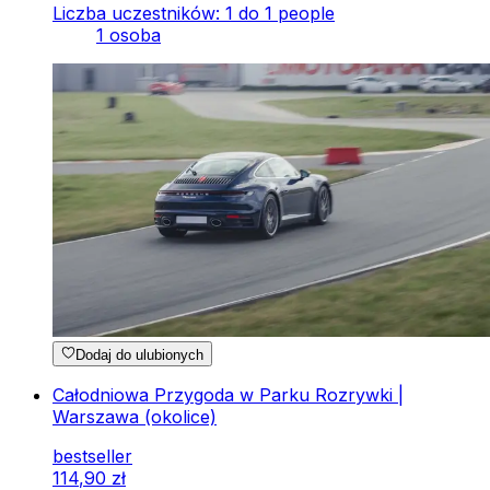
Liczba uczestników: 1 do 1 people
1 osoba
Dodaj do ulubionych
Całodniowa Przygoda w Parku Rozrywki |
Warszawa (okolice)
bestseller
114
,
90
zł