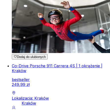
Dodaj do ulubionych
Co-Drive Porsche 911 Carrera 4S | 1 okrążenie |
Kraków
bestseller
249
,
99
zł
Lokalizacja: Kraków
Kraków