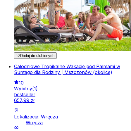
Dodaj do ulubionych
Całodniowe Tropikalne Wakacje pod Palmami w
Suntago dla Rodziny | Mszczonów (okolice)
10
Wybitny
(
1
)
bestseller
657
,
99
zł
Lokalizacja: Wręcza
Wręcza