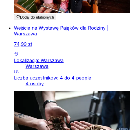
Dodaj do ulubionych
Wejście na Wystawę Pająków dla Rodziny |
Warszawa
74
,
99
zł
Lokalizacja: Warszawa
Warszawa
Liczba uczestników: 4 do 4 people
4 osoby