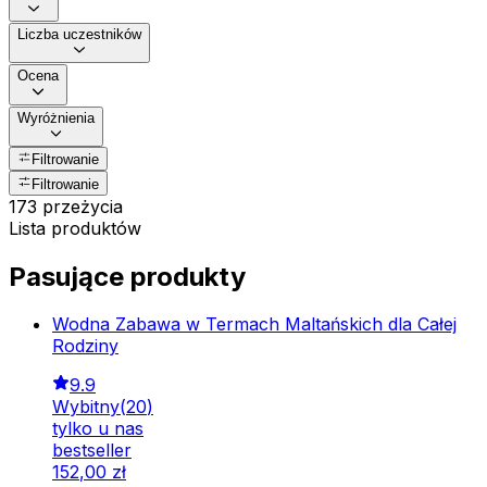
Liczba uczestników
Ocena
Wyróżnienia
Filtrowanie
Filtrowanie
173 przeżycia
Lista produktów
Pasujące produkty
Wodna Zabawa w Termach Maltańskich dla Całej
Rodziny
9.9
Wybitny
(
20
)
tylko u nas
bestseller
152
,
00
zł