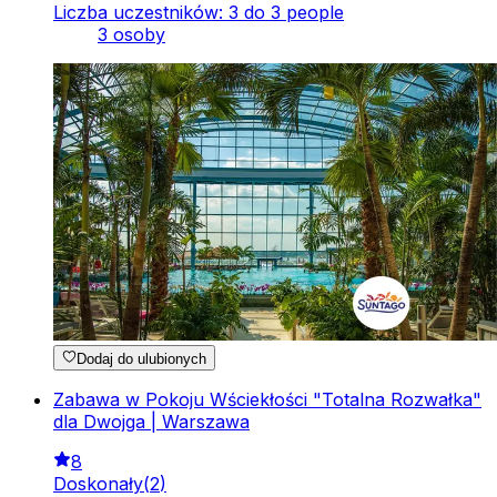
Liczba uczestników: 3 do 3 people
3 osoby
Dodaj do ulubionych
Zabawa w Pokoju Wściekłości "Totalna Rozwałka"
dla Dwojga | Warszawa
8
Doskonały
(
2
)