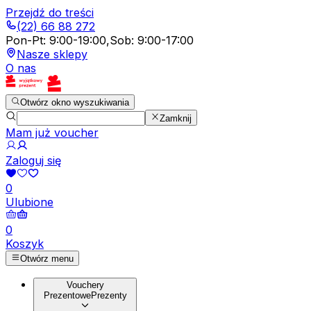
Przejdź do treści
(22) 66 88 272
Pon-Pt
:
9:00-19:00
,
Sob
:
9:00-17:00
Nasze sklepy
O nas
Otwórz okno wyszukiwania
Zamknij
Mam już voucher
Zaloguj się
0
Ulubione
0
Koszyk
Otwórz menu
Vouchery
Prezentowe
Prezenty