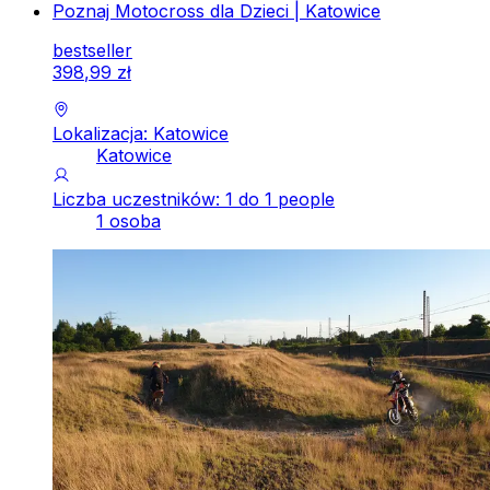
Poznaj Motocross dla Dzieci | Katowice
bestseller
398
,
99
zł
Lokalizacja: Katowice
Katowice
Liczba uczestników: 1 do 1 people
1 osoba