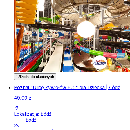
Dodaj do ulubionych
Poznaj "Ulicę Żywiołów EC1" dla Dziecka | Łódź
49
,
99
zł
Lokalizacja: Łódź
Łódź