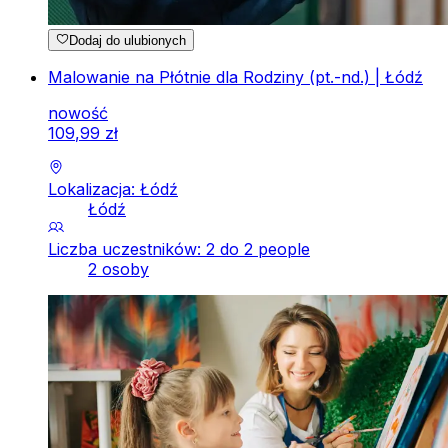
Dodaj do ulubionych
Malowanie na Płótnie dla Rodziny (pt.-nd.) | Łódź
nowość
109
,
99
zł
Lokalizacja: Łódź
Łódź
Liczba uczestników: 2 do 2 people
2 osoby