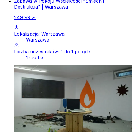
Zabawa w Pokoju Wściekłości "Śmiech i
Destrukcja" | Warszawa
249
,
99
zł
Lokalizacja: Warszawa
Warszawa
Liczba uczestników: 1 do 1 people
1 osoba