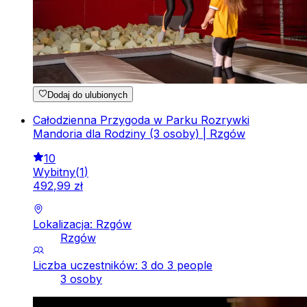
Dodaj do ulubionych
Całodzienna Przygoda w Parku Rozrywki
Mandoria dla Rodziny (3 osoby) | Rzgów
10
Wybitny
(
1
)
492
,
99
zł
Lokalizacja: Rzgów
Rzgów
Liczba uczestników: 3 do 3 people
3 osoby