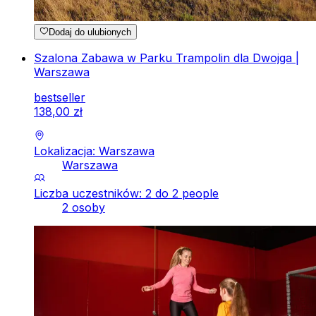
Dodaj do ulubionych
Szalona Zabawa w Parku Trampolin dla Dwojga |
Warszawa
bestseller
138
,
00
zł
Lokalizacja: Warszawa
Warszawa
Liczba uczestników: 2 do 2 people
2 osoby