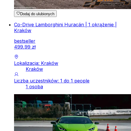
Dodaj do ulubionych
Co-Drive Lamborghini Huracán | 1 okrążenie |
Kraków
bestseller
499
,
99
zł
Lokalizacja: Kraków
Kraków
Liczba uczestników: 1 do 1 people
1 osoba