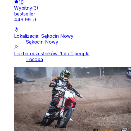
10
Wybitny
(
3
)
bestseller
449
,
99
zł
Lokalizacja: Sękocin Nowy
Sękocin Nowy
Liczba uczestników: 1 do 1 people
1 osoba