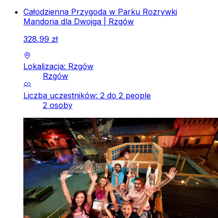
Całodzienna Przygoda w Parku Rozrywki
Mandoria dla Dwojga | Rzgów
328
,
99
zł
Lokalizacja: Rzgów
Rzgów
Liczba uczestników: 2 do 2 people
2 osoby