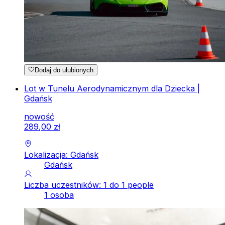
Dodaj do ulubionych
Lot w Tunelu Aerodynamicznym dla Dziecka |
Gdańsk
nowość
289
,
00
zł
Lokalizacja: Gdańsk
Gdańsk
Liczba uczestników: 1 do 1 people
1 osoba