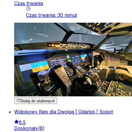
Czas trwania
Czas trwania
:
30
minut
Dodaj do ulubionych
Widokowy Rejs dla Dwojga | Gdańsk | Sopot
8.5
Doskonały
(
8
)