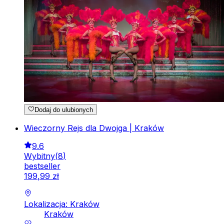
Dodaj do ulubionych
Wieczorny Rejs dla Dwojga | Kraków
9.6
Wybitny
(
8
)
bestseller
199
,
99
zł
Lokalizacja: Kraków
Kraków