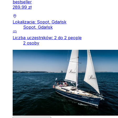
bestseller
289
,
99
zł
Lokalizacja: Sopot, Gdańsk
Sopot, Gdańsk
Liczba uczestników: 2 do 2 people
2 osoby