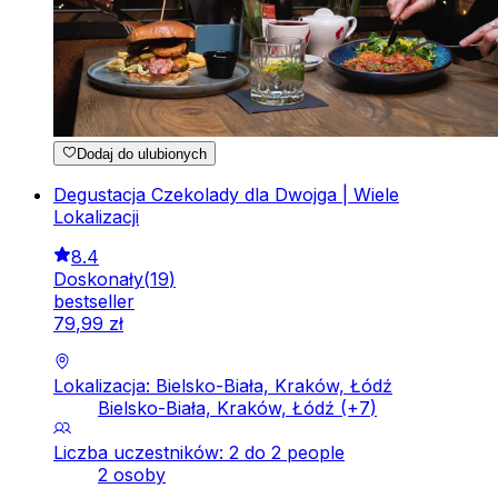
Dodaj do ulubionych
Degustacja Czekolady dla Dwojga | Wiele
Lokalizacji
8.4
Doskonały
(
19
)
bestseller
79
,
99
zł
Lokalizacja: Bielsko-Biała, Kraków, Łódź
Bielsko-Biała, Kraków, Łódź
(+
7
)
Liczba uczestników: 2 do 2 people
2 osoby