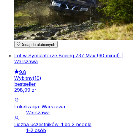
Dodaj do ulubionych
Lot w Symulatorze Boeing 737 Max (30 minut) |
Warszawa
9.8
Wybitny
(
10
)
bestseller
298
,
99
zł
Lokalizacja: Warszawa
Warszawa
Liczba uczestników: 1 do 2 people
1–2 osób