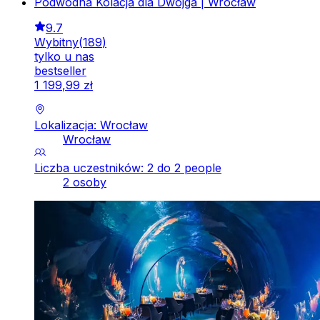
Podwodna Kolacja dla Dwojga | Wrocław
9.7
Wybitny
(
189
)
tylko u nas
bestseller
1
199
,
99
zł
Lokalizacja: Wrocław
Wrocław
Liczba uczestników: 2 do 2 people
2 osoby