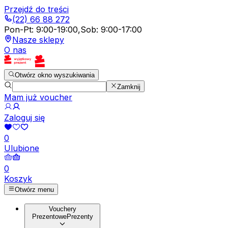
Przejdź do treści
(22) 66 88 272
Pon-Pt
:
9:00-19:00
,
Sob
:
9:00-17:00
Nasze sklepy
O nas
Otwórz okno wyszukiwania
Zamknij
Mam już voucher
Zaloguj się
0
Ulubione
0
Koszyk
Otwórz menu
Vouchery
Prezentowe
Prezenty