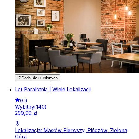
Dodaj do ulubionych
Lot Paralotnią | Wiele Lokalizacji
9.9
Wybitny
(
140
)
299
,
99
zł
Lokalizacja: Masłów Pierwszy, Pińczów, Zielona
Góra