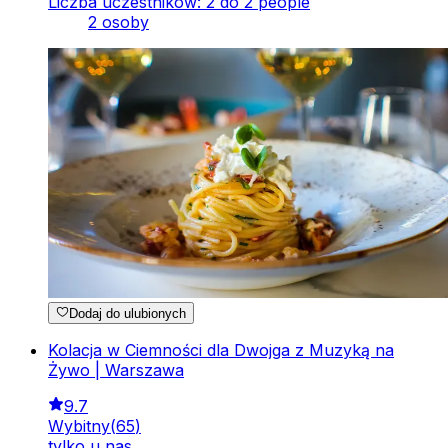
Liczba uczestników: 2 do 2 people
2 osoby
Dodaj do ulubionych
Kolacja w Ciemności dla Dwojga z Muzyką na
Żywo | Warszawa
9.7
Wybitny
(
65
)
tylko u nas