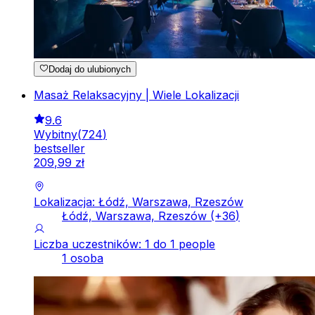
Dodaj do ulubionych
Masaż Relaksacyjny | Wiele Lokalizacji
9.6
Wybitny
(
724
)
bestseller
209
,
99
zł
Lokalizacja: Łódź, Warszawa, Rzeszów
Łódź, Warszawa, Rzeszów
(+
36
)
Liczba uczestników: 1 do 1 people
1 osoba