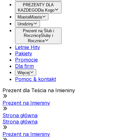
PREZENTY DLA
KAŻDEGO
Dla Kogo
Miasta
Miasta
Urodziny
Prezent na Ślub i
Rocznicę
Śluby i
Rocznice
Letnie Hity
Pakiety
Promocje
Dla firm
Więcej
Pomoc & kontakt
Prezent dla Teścia na Imieniny
Prezent na Imieniny
Strona główna
Strona główna
Prezent na Imieniny