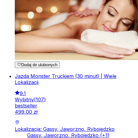
Dodaj do ulubionych
Jazda Monster Truckiem (30 minut) | Wiele
Lokalizacji
9.1
Wybitny
(
107
)
bestseller
499
,
00
zł
Lokalizacja: Gassy, Jaworzno, Rybojedzko
Gassy, Jaworzno, Rybojedzko
(+
1
)