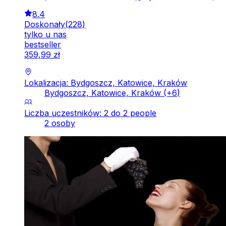
8.4
Doskonały
(
228
)
tylko u nas
bestseller
359
,
99
zł
Lokalizacja: Bydgoszcz, Katowice, Kraków
Bydgoszcz, Katowice, Kraków
(+
6
)
Liczba uczestników: 2 do 2 people
2 osoby