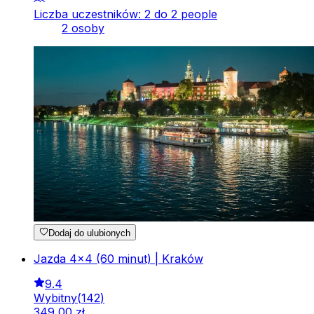
Liczba uczestników: 2 do 2 people
2 osoby
Dodaj do ulubionych
Jazda 4x4 (60 minut) | Kraków
9.4
Wybitny
(
142
)
349
,
00
zł