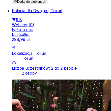
Dodaj do ulubionych
Kolacja dla Dwojga | Toruń
9.8
Wybitny
(
51
)
tylko u nas
bestseller
298
,
99
zł
Lokalizacja: Toruń
Toruń
Liczba uczestników: 2 do 2 people
2 osoby