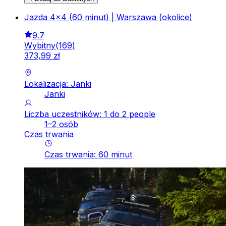
Jazda 4x4 (60 minut) | Warszawa (okolice)
9.7
Wybitny
(
169
)
373
,
99
zł
Lokalizacja: Janki
Janki
Liczba uczestników: 1 do 2 people
1–2 osób
Czas trwania
Czas trwania
:
60
minut