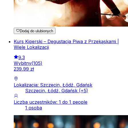
Dodaj do ulubionych
Kurs Kiperski – Degustacja Piwa z Przekąskami |
Wiele Lokalizacji
9.3
Wybitny
(
105
)
239
,
99
zł
Lokalizacja: Szczecin, Łódź, Gdańsk
Szczecin, Łódź, Gdańsk
(+
5
)
Liczba uczestników: 1 do 1 people
1 osoba