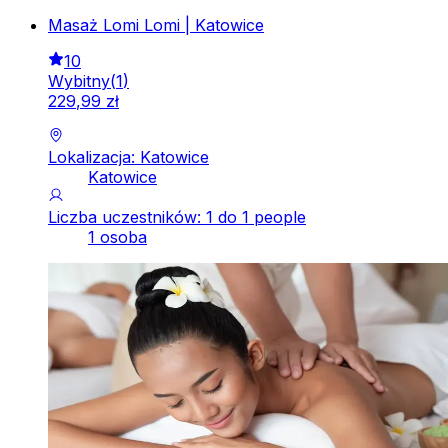
Masaż Lomi Lomi | Katowice
10
Wybitny
(
1
)
229
,
99
zł
Lokalizacja: Katowice
Katowice
Liczba uczestników: 1 do 1 people
1 osoba