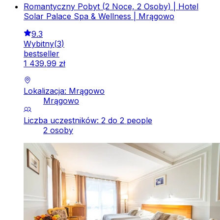
Romantyczny Pobyt (2 Noce, 2 Osoby) | Hotel
Solar Palace Spa & Wellness | Mrągowo
9.3
Wybitny
(
3
)
bestseller
1
439
,
99
zł
Lokalizacja: Mrągowo
Mrągowo
Liczba uczestników: 2 do 2 people
2 osoby