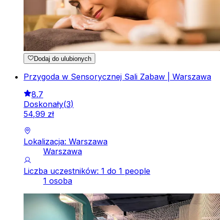
Dodaj do ulubionych
Przygoda w Sensorycznej Sali Zabaw | Warszawa
8.7
Doskonały
(
3
)
54
,
99
zł
Lokalizacja: Warszawa
Warszawa
Liczba uczestników: 1 do 1 people
1 osoba