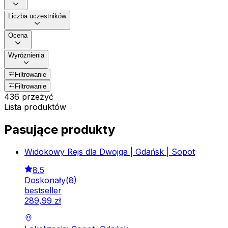
Liczba uczestników
Ocena
Wyróżnienia
Filtrowanie
Filtrowanie
436 przeżyć
Lista produktów
Pasujące produkty
Widokowy Rejs dla Dwojga | Gdańsk | Sopot
8.5
Doskonały
(
8
)
bestseller
289
,
99
zł