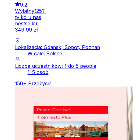
9.2
Wybitny
(
251
)
tylko u nas
bestseller
349
,
99
zł
Lokalizacja: Gdańsk, Sopot, Poznań
W całej Polsce
Liczba uczestników: 1 do 5 people
1–5 osób
150
+
Przeżycia