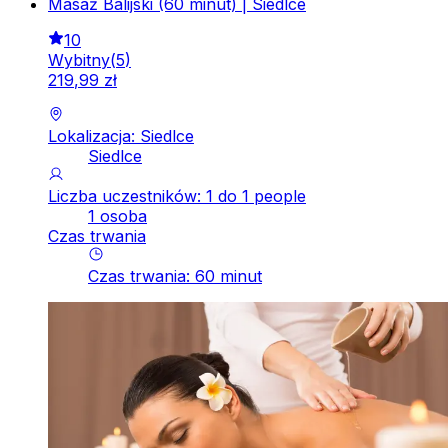
Masaż Balijski (60 minut) | Siedlce
10
Wybitny
(
5
)
219
,
99
zł
Lokalizacja: Siedlce
Siedlce
Liczba uczestników: 1 do 1 people
1 osoba
Czas trwania
Czas trwania
:
60
minut