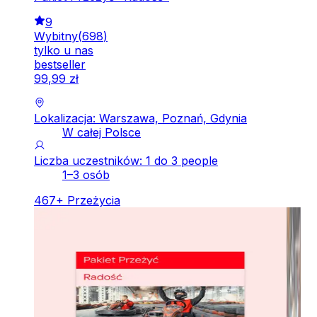
9
Wybitny
(
698
)
tylko u nas
bestseller
99
,
99
zł
Lokalizacja: Warszawa, Poznań, Gdynia
W całej Polsce
Liczba uczestników: 1 do 3 people
1–3 osób
467
+
Przeżycia