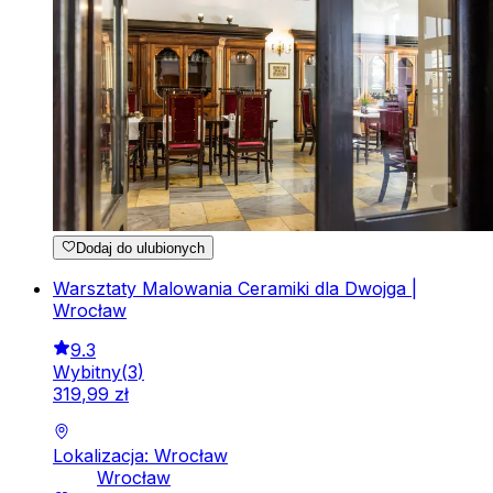
Dodaj do ulubionych
Warsztaty Malowania Ceramiki dla Dwojga |
Wrocław
9.3
Wybitny
(
3
)
319
,
99
zł
Lokalizacja: Wrocław
Wrocław