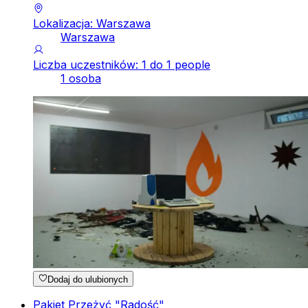
Lokalizacja: Warszawa
Warszawa
Liczba uczestników: 1 do 1 people
1 osoba
Dodaj do ulubionych
Pakiet Przeżyć "Radość"