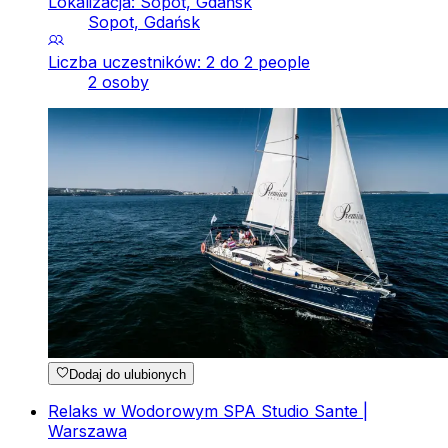
Lokalizacja: Sopot, Gdańsk
Sopot, Gdańsk
Liczba uczestników: 2 do 2 people
2 osoby
Dodaj do ulubionych
Relaks w Wodorowym SPA Studio Sante |
Warszawa