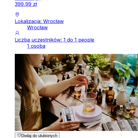
399
,
99
zł
Lokalizacja: Wrocław
Wrocław
Liczba uczestników: 1 do 1 people
1 osoba
Dodaj do ulubionych