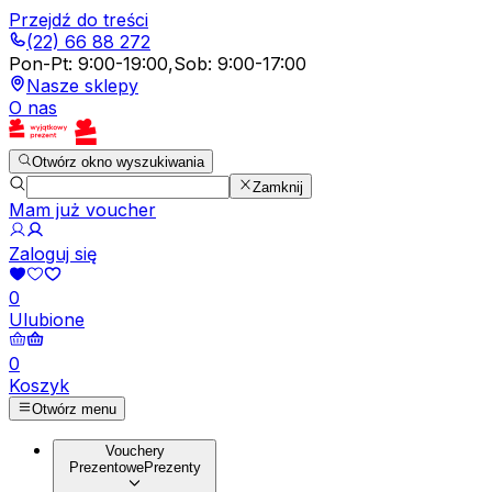
Przejdź do treści
(22) 66 88 272
Pon-Pt
:
9:00-19:00
,
Sob
:
9:00-17:00
Nasze sklepy
O nas
Otwórz okno wyszukiwania
Zamknij
Mam już voucher
Zaloguj się
0
Ulubione
0
Koszyk
Otwórz menu
Vouchery
Prezentowe
Prezenty