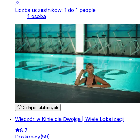
Liczba uczestników: 1 do 1 people
1 osoba
Dodaj do ulubionych
Wieczór w Kinie dla Dwojga | Wiele Lokalizacji
8.7
Doskonały
(
59
)