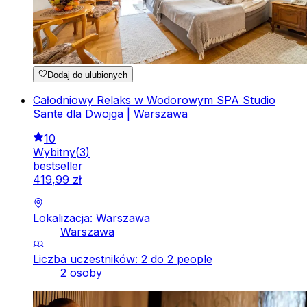
Dodaj do ulubionych
Całodniowy Relaks w Wodorowym SPA Studio
Sante dla Dwojga | Warszawa
10
Wybitny
(
3
)
bestseller
419
,
99
zł
Lokalizacja: Warszawa
Warszawa
Liczba uczestników: 2 do 2 people
2 osoby