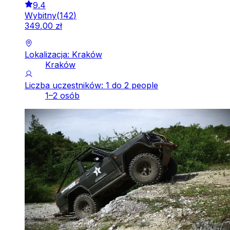
9.4
Wybitny
(
142
)
349
,
00
zł
Lokalizacja: Kraków
Kraków
Liczba uczestników: 1 do 2 people
1–2 osób