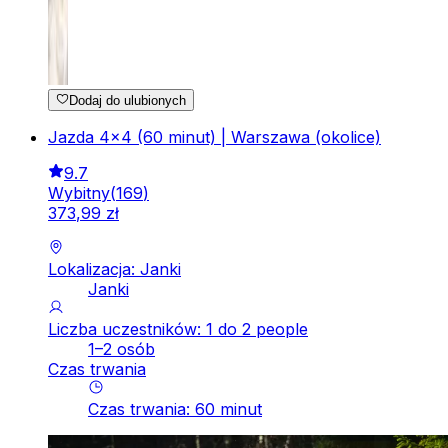
Dodaj do ulubionych
Jazda 4x4 (60 minut) | Warszawa (okolice)
9.7
Wybitny
(
169
)
373
,
99
zł
Lokalizacja: Janki
Janki
Liczba uczestników: 1 do 2 people
1–2 osób
Czas trwania
Czas trwania
:
60
minut