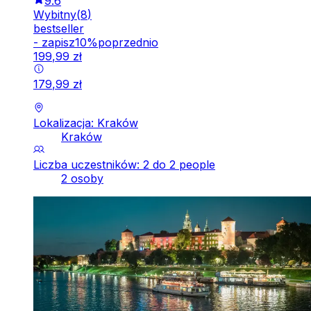
9.6
Wybitny
(
8
)
bestseller
-
zapisz
10
%
poprzednio
199
,
99
zł
179
,
99
zł
Lokalizacja: Kraków
Kraków
Liczba uczestników: 2 do 2 people
2 osoby