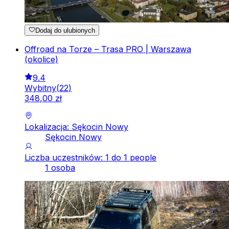
Dodaj do ulubionych
Offroad na Torze – Trasa PRO | Warszawa
(okolice)
9.4
Wybitny
(
22
)
348
,
00
zł
Lokalizacja: Sękocin Nowy
Sękocin Nowy
Liczba uczestników: 1 do 1 people
1 osoba