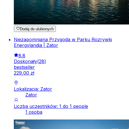
Dodaj do ulubionych
Niezapomniana Przygoda w Parku Rozrywki
Energylandia | Zator
8.8
Doskonały
(
28
)
bestseller
229
,
00
zł
Lokalizacja: Zator
Zator
Liczba uczestników: 1 do 1 people
1 osoba