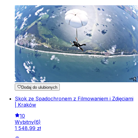
Dodaj do ulubionych
Skok ze Spadochronem z Filmowaniem i Zdjęciami
| Kraków
10
Wybitny
(
6
)
1
548
,
99
zł