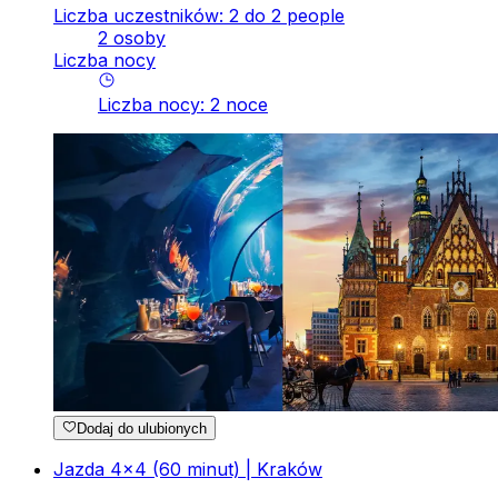
Liczba uczestników: 2 do 2 people
2 osoby
Liczba nocy
Liczba nocy
:
2
noce
Dodaj do ulubionych
Jazda 4x4 (60 minut) | Kraków