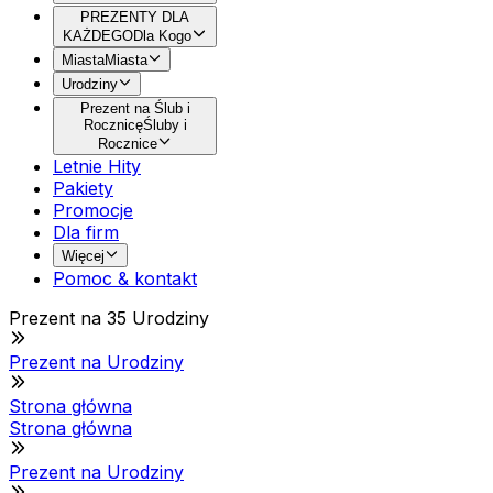
PREZENTY DLA
KAŻDEGO
Dla Kogo
Miasta
Miasta
Urodziny
Prezent na Ślub i
Rocznicę
Śluby i
Rocznice
Letnie Hity
Pakiety
Promocje
Dla firm
Więcej
Pomoc & kontakt
Prezent na 35 Urodziny
Prezent na Urodziny
Strona główna
Strona główna
Prezent na Urodziny