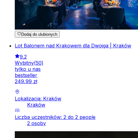
Dodaj do ulubionych
Lot Balonem nad Krakowem dla Dwojga | Kraków
9.2
Wybitny
(
50
)
tylko u nas
bestseller
249
,
99
zł
Lokalizacja: Kraków
Kraków
Liczba uczestników: 2 do 2 people
2 osoby