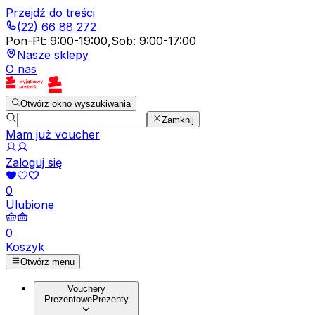
Przejdź do treści
(22) 66 88 272
Pon-Pt
:
9:00-19:00
,
Sob
:
9:00-17:00
Nasze sklepy
O nas
Otwórz okno wyszukiwania
Zamknij
Mam już voucher
Zaloguj się
0
Ulubione
0
Koszyk
Otwórz menu
Vouchery
Prezentowe
Prezenty