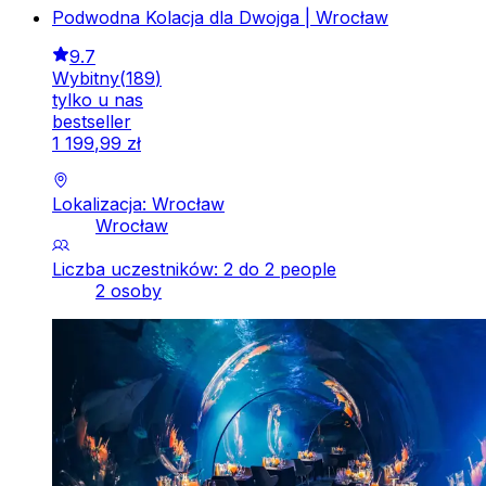
Podwodna Kolacja dla Dwojga | Wrocław
9.7
Wybitny
(
189
)
tylko u nas
bestseller
1
199
,
99
zł
Lokalizacja: Wrocław
Wrocław
Liczba uczestników: 2 do 2 people
2 osoby