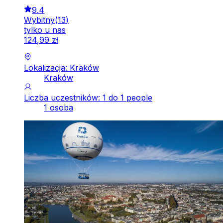
9.4
Wybitny
(
13
)
tylko u nas
124
,
99
zł
Lokalizacja: Kraków
Kraków
Liczba uczestników: 1 do 1 people
1 osoba