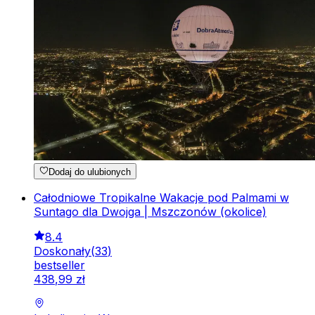
Dodaj do ulubionych
Całodniowe Tropikalne Wakacje pod Palmami w
Suntago dla Dwojga | Mszczonów (okolice)
8.4
Doskonały
(
33
)
bestseller
438
,
99
zł