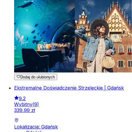
Dodaj do ulubionych
Ekstremalne Doświadczenie Strzeleckie | Gdańsk
9.2
Wybitny
(
9
)
339
,
99
zł
Lokalizacja: Gdańsk