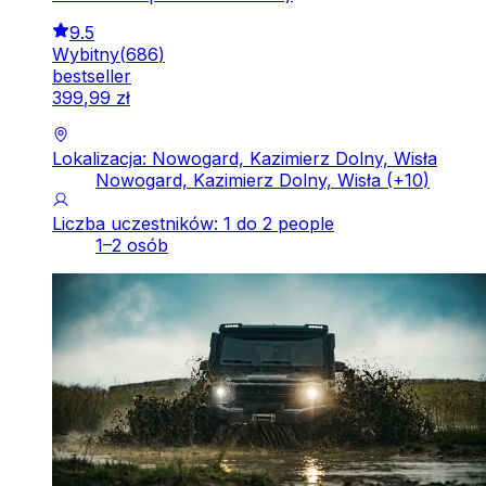
9.5
Wybitny
(
686
)
bestseller
399
,
99
zł
Lokalizacja: Nowogard, Kazimierz Dolny, Wisła
Nowogard, Kazimierz Dolny, Wisła
(+
10
)
Liczba uczestników: 1 do 2 people
1–2 osób