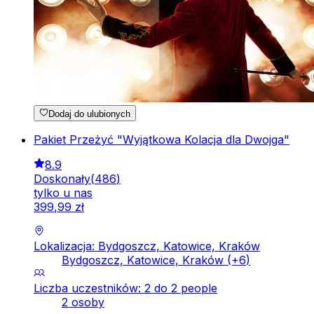
Dodaj do ulubionych
Pakiet Przeżyć "Wyjątkowa Kolacja dla Dwojga"
8.9
Doskonały
(
486
)
tylko u nas
399
,
99
zł
Lokalizacja: Bydgoszcz, Katowice, Kraków
Bydgoszcz, Katowice, Kraków
(+
6
)
Liczba uczestników: 2 do 2 people
2 osoby