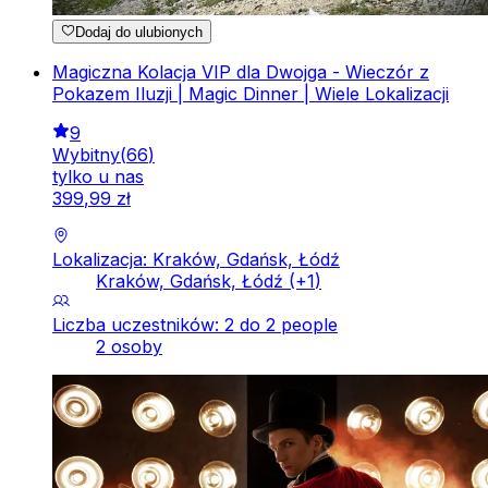
Dodaj do ulubionych
Magiczna Kolacja VIP dla Dwojga - Wieczór z
Pokazem Iluzji | Magic Dinner | Wiele Lokalizacji
9
Wybitny
(
66
)
tylko u nas
399
,
99
zł
Lokalizacja: Kraków, Gdańsk, Łódź
Kraków, Gdańsk, Łódź
(+
1
)
Liczba uczestników: 2 do 2 people
2 osoby