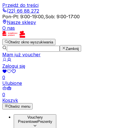
Przejdź do treści
(22) 66 88 272
Pon-Pt
:
9:00-19:00
,
Sob
:
9:00-17:00
Nasze sklepy
O nas
Otwórz okno wyszukiwania
Zamknij
Mam już voucher
Zaloguj się
0
Ulubione
0
Koszyk
Otwórz menu
Vouchery
Prezentowe
Prezenty