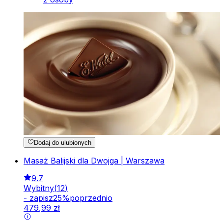
Dodaj do ulubionych
Masaż Balijski dla Dwojga | Warszawa
9.7
Wybitny
(
12
)
-
zapisz
25
%
poprzednio
479
,
99
zł