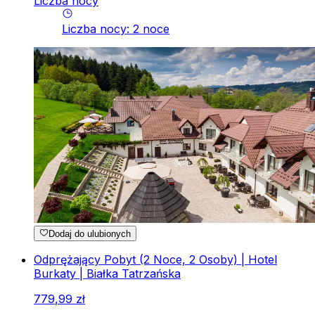
Liczba nocy
Liczba nocy
:
2
noce
Dodaj do ulubionych
Odprężający Pobyt (2 Noce, 2 Osoby) | Hotel
Burkaty | Białka Tatrzańska
779
,
99
zł