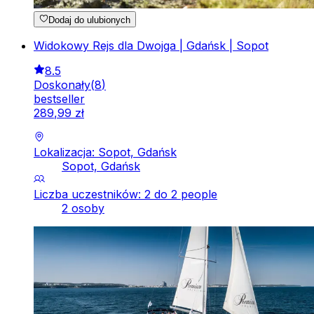
Dodaj do ulubionych
Widokowy Rejs dla Dwojga | Gdańsk | Sopot
8.5
Doskonały
(
8
)
bestseller
289
,
99
zł
Lokalizacja: Sopot, Gdańsk
Sopot, Gdańsk
Liczba uczestników: 2 do 2 people
2 osoby