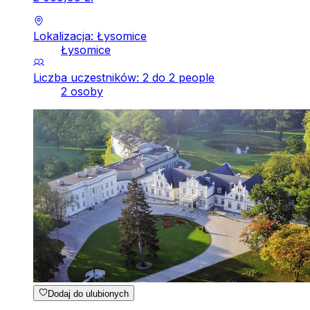
Lokalizacja: Łysomice
Łysomice
Liczba uczestników: 2 do 2 people
2 osoby
Dodaj do ulubionych