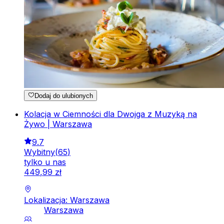
Dodaj do ulubionych
Kolacja w Ciemności dla Dwojga z Muzyką na
Żywo | Warszawa
9.7
Wybitny
(
65
)
tylko u nas
449
,
99
zł
Lokalizacja: Warszawa
Warszawa