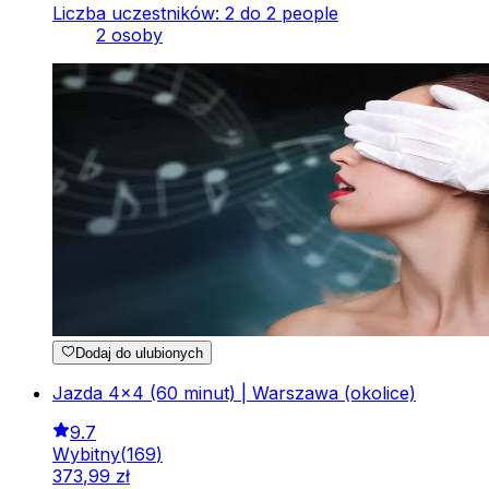
Liczba uczestników: 2 do 2 people
2 osoby
Dodaj do ulubionych
Jazda 4x4 (60 minut) | Warszawa (okolice)
9.7
Wybitny
(
169
)
373
,
99
zł