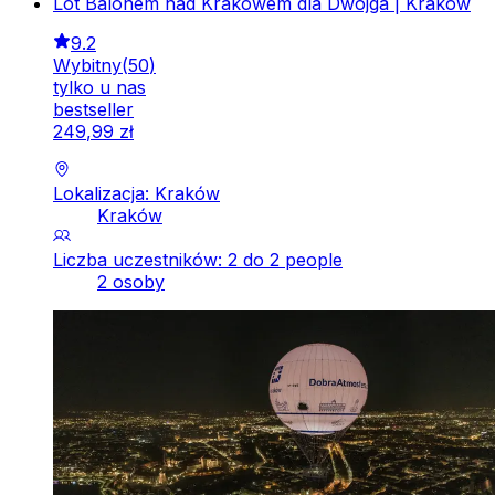
Lot Balonem nad Krakowem dla Dwojga | Kraków
9.2
Wybitny
(
50
)
tylko u nas
bestseller
249
,
99
zł
Lokalizacja: Kraków
Kraków
Liczba uczestników: 2 do 2 people
2 osoby