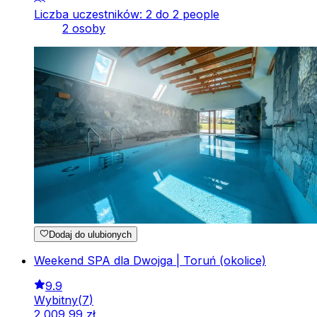
Liczba uczestników: 2 do 2 people
2 osoby
Dodaj do ulubionych
Weekend SPA dla Dwojga | Toruń (okolice)
9.9
Wybitny
(
7
)
2
009
,
99
zł