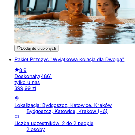
Dodaj do ulubionych
Pakiet Przeżyć "Wyjątkowa Kolacja dla Dwojga"
8.9
Doskonały
(
486
)
tylko u nas
399
,
99
zł
Lokalizacja: Bydgoszcz, Katowice, Kraków
Bydgoszcz, Katowice, Kraków
(+
6
)
Liczba uczestników: 2 do 2 people
2 osoby