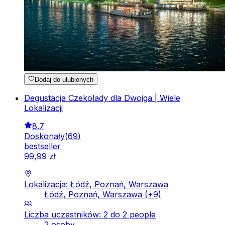
Dodaj do ulubionych
Degustacja Czekolady dla Dwojga | Wiele
Lokalizacji
8.7
Doskonały
(
69
)
bestseller
99
,
99
zł
Lokalizacja: Łódź, Poznań, Warszawa
Łódź, Poznań, Warszawa
(+
9
)
Liczba uczestników: 2 do 2 people
2 osoby