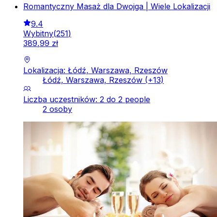
Romantyczny Masaż dla Dwojga | Wiele Lokalizacji
9.4
Wybitny
(
251
)
389
,
99
zł
Lokalizacja: Łódź, Warszawa, Rzeszów
Łódź, Warszawa, Rzeszów
(+
13
)
Liczba uczestników: 2 do 2 people
2 osoby