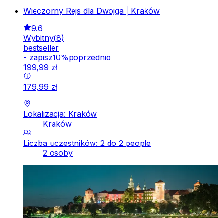
Wieczorny Rejs dla Dwojga | Kraków
9.6
Wybitny
(
8
)
bestseller
-
zapisz
10
%
poprzednio
199
,
99
zł
179
,
99
zł
Lokalizacja: Kraków
Kraków
Liczba uczestników: 2 do 2 people
2 osoby