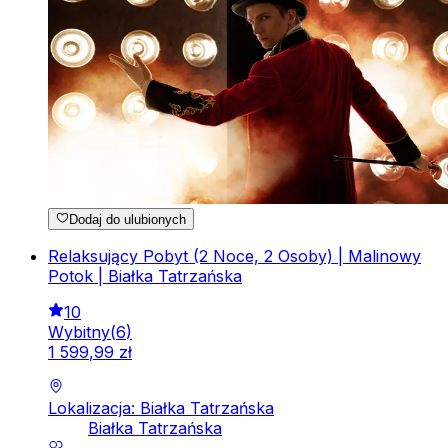
Dodaj do ulubionych
Relaksujący Pobyt (2 Noce, 2 Osoby) | Malinowy
Potok | Białka Tatrzańska
10
Wybitny
(
6
)
1
599
,
99
zł
Lokalizacja: Białka Tatrzańska
Białka Tatrzańska