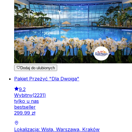
Dodaj do ulubionych
Pakiet Przeżyć "Dla Dwojga"
9.2
Wybitny
(
2231
)
tylko u nas
bestseller
299
,
99
zł
Lokalizacja: Wisła, Warszawa, Kraków