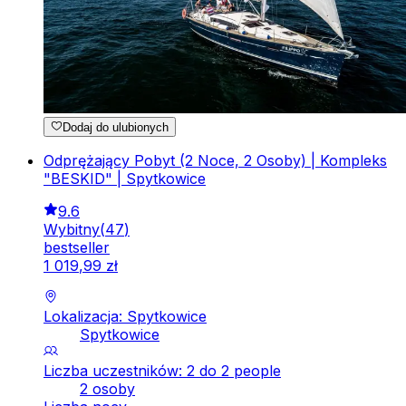
Dodaj do ulubionych
Odprężający Pobyt (2 Noce, 2 Osoby) | Kompleks
"BESKID" | Spytkowice
9.6
Wybitny
(
47
)
bestseller
1
019
,
99
zł
Lokalizacja: Spytkowice
Spytkowice
Liczba uczestników: 2 do 2 people
2 osoby