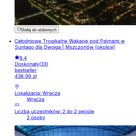
Dodaj do ulubionych
Całodniowe Tropikalne Wakacje pod Palmami w
Suntago dla Dwojga | Mszczonów (okolice)
8.4
Doskonały
(
33
)
bestseller
438
,
99
zł
Lokalizacja: Wręcza
Wręcza
Liczba uczestników: 2 do 2 people
2 osoby