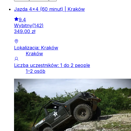
Jazda 4x4 (60 minut) | Kraków
9.4
Wybitny
(
142
)
349
,
00
zł
Lokalizacja: Kraków
Kraków
Liczba uczestników: 1 do 2 people
1–2 osób