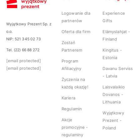
Logowanie dla
Experience
partnerów
Gifts
Wyjątkowy Prezent Sp. z
o.o.
Oferta dla firm
Elämyslahjat -
NIP: 521 345 02 73
Finland
Zostań
Tel. (22) 66 88 272
Partnerem
Kingitus -
Estonia
[email protected]
Program
[email protected]
Afiliacyjny
Davanu Serviss
- Latvia
Życzenia na
każdą okazję!
Laisvalaikio
Dovanos -
Kariera
Lithuania
Regulamin
Wyjątkowy
Akcje
Prezent -
promocyjne -
Poland
regulaminy