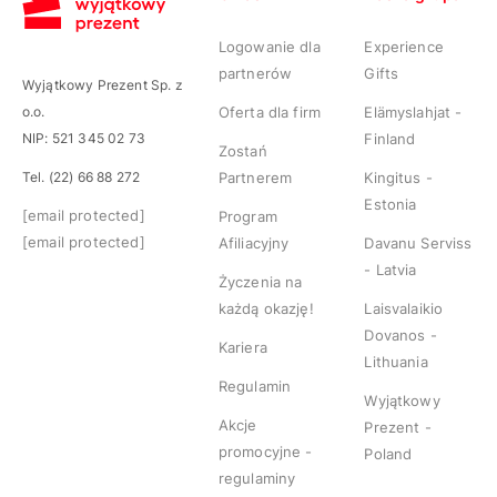
Logowanie dla
Experience
partnerów
Gifts
Wyjątkowy Prezent Sp. z
o.o.
Oferta dla firm
Elämyslahjat -
NIP: 521 345 02 73
Finland
Zostań
Tel. (22) 66 88 272
Partnerem
Kingitus -
Estonia
[email protected]
Program
[email protected]
Afiliacyjny
Davanu Serviss
- Latvia
Życzenia na
każdą okazję!
Laisvalaikio
Dovanos -
Kariera
Lithuania
Regulamin
Wyjątkowy
Akcje
Prezent -
promocyjne -
Poland
regulaminy